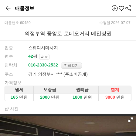
매물정보
매물번호 60450
수정일 2026-07-07
의정부역 중앙로 로데오거리 메인상권
업종
스웨디시마사지
평수
평
㎡
연락처
전화걸기
주소
경기 의정부시 **** (주소비공개)
가격정보
월세
보증금
권리금
합계
만원
만원
만원
만원
샵 사진