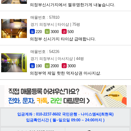
의정부신시가지에서 젤유명한가게 내놓습니다.
매물번호 : 57810
경기 의정부시 |
타이샵 |
75평
220
3000
500
월
보
권
의정부 신시가지 타이샵 급매합니다.
매물번호 : 54226
경기 의정부시 |
마사지샵 |
44평
190
2000
3000
월
보
권
의정부역 제일 핫한 먹자상권 마사지샵.
입금계좌 : 010-2237-8602 국민은행 - 나이스엠씨(최현욱)
입금확인시간 ( 월~일요일 09:00 ~ 24:00까지 )