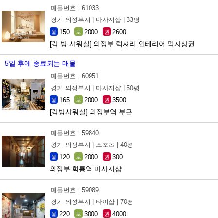
매물번호 : 61033
경기 의정부시 |
마사지샵 |
33평
150
2000
2600
월
보
권
[각 방 샤워실] 의정부 럭셔리 인테리어 먹자상권
5일 후에 종료되는 매물
매물번호 : 60951
경기 의정부시 |
마사지샵 |
50평
165
2000
3500
월
보
권
[각방샤워실] 의정부역 부근
매물번호 : 59840
경기 의정부시 |
스포츠 |
40평
120
2000
300
월
보
권
의정부 회룡역 마사지샵
매물번호 : 59089
경기 의정부시 |
타이샵 |
70평
220
3000
4000
월
보
권