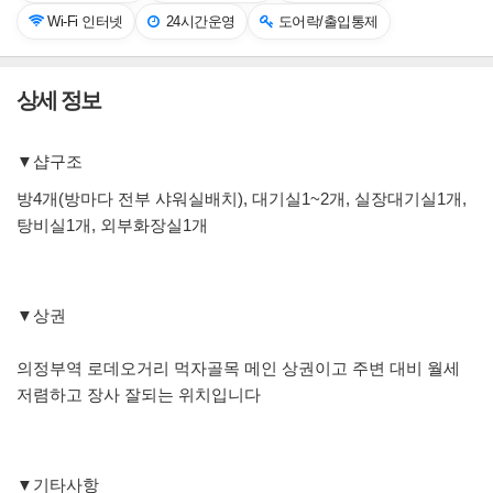
Wi-Fi 인터넷
24시간운영
도어락/출입통제
상세 정보
▼샵구조
방4개(방마다 전부 샤워실배치), 대기실1~2개, 실장대기실1개,
탕비실1개, 외부화장실1개
▼상권
의정부역 로데오거리 먹자골목 메인 상권이고 주변 대비 월세
저렴하고 장사 잘되는 위치입니다
▼기타사항