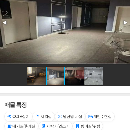
매물 특징
CCTV설치
샤워실
냉난방 시설
개인수면실
대기실/휴게실
세탁기/건조기
탕비실/주방