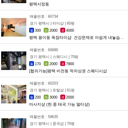
평택서정동
매물번호 : 60734
경기 평택시 |
타이샵 |
60평
300
2000
4000
월
보
권
평택 용이동 독점타이샵. 건강문제로 아쉽게 내놓습니다..
매물번호 : 60680
경기 평택시 |
스웨디시 |
70평
170
2000
7900
월
보
권
[협의가능]평택 비전동 먹자상권 스웨디시샵
매물번호 : 60253
경기 평택시 |
토탈샵 |
61평
200
3000
2000
월
보
권
마사지샾 (한.중.태국 가능 멀티샾)
매물번호 : 59635
경기 평택시 |
중국샵 |
70평