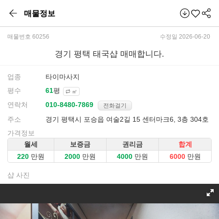
매물정보
매물번호 60256
수정일 2026-06-20
경기 평택 태국샵 매매합니다.
업종
타이마사지
평수
평
㎡
연락처
전화걸기
주소
경기 평택시 포승읍 여술2길 15 센터마크6, 3층 304호
가격정보
월세
보증금
권리금
합계
만원
만원
만원
만원
샵 사진