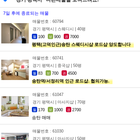
7일 후에 종료되는 매물
매물번호 : 60794
경기 평택시 |
스웨디시 |
40평
100
900
7000
월
보
권
평택(고덕인근)송탄 스웨디시샵 로드샵 양도합니다
매물번호 : 60741
경기 평택시 |
중국샵 |
50평
83
700
4500
월
보
권
송탄역/서정리역 인근 로드샵. 협의가능.
매물번호 : 61047
경기 평택시 |
마사지샵 |
70평
170
1000
2700
월
보
권
송탄 매매
매물번호 : 61030
경기 평택시 |
마사지샵 |
50평