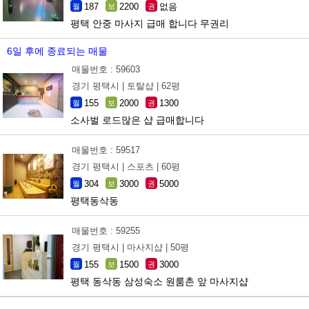
187
2200
없음
월
보
권
평택 안중 마사지 급매 합니다 무권리
6일 후에 종료되는 매물
매물번호 : 59603
경기 평택시 |
토탈샵 |
62평
155
2000
1300
월
보
권
소사벌 로드많은 샵 급매합니다
매물번호 : 59517
경기 평택시 |
스포츠 |
60평
304
3000
5000
월
보
권
평택동삭동
매물번호 : 59255
경기 평택시 |
마사지샵 |
50평
155
1500
3000
월
보
권
평택 동삭동 삼성숙소 원룸촌 앞 마사지샵