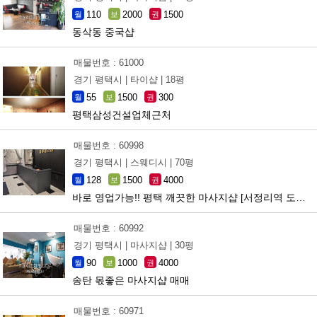
110
2000
1500
월
보
권
동삭동 중국샵
매물번호 : 61000
경기 평택시 |
타이샵 |
18평
55
1500
300
월
보
권
평택삼성건설업체근처
매물번호 : 60998
경기 평택시 |
스웨디시 |
70평
128
1500
4000
월
보
권
바로 영업가능!! 평택 깨끗한 마사지샵 [서정리역 도보5분 ]
매물번호 : 60992
경기 평택시 |
마사지샵 |
30평
90
1000
4000
월
보
권
송탄 몫좋은 마사지샵 매매
매물번호 : 60971