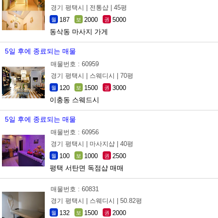
경기 평택시 |
전통샵 |
45평
187
2000
5000
월
보
권
동삭동 마사지 가게
5일 후에 종료되는 매물
매물번호 : 60959
경기 평택시 |
스웨디시 |
70평
120
1500
3000
월
보
권
이충동 스웨드시
5일 후에 종료되는 매물
매물번호 : 60956
경기 평택시 |
마사지샵 |
40평
100
1000
2500
월
보
권
평택 서탄면 독점샵 매매
매물번호 : 60831
경기 평택시 |
스웨디시 |
50.82평
132
1500
2000
월
보
권