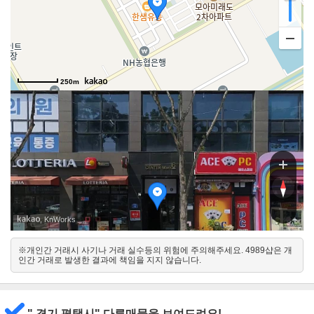
250m
여술
여술
, KnWorks
※개인간 거래시 사기나 거래 실수등의 위험에 주의해주세요. 4989샵은 개
남동
인간 거래로 발생한 결과에 책임을 지지 않습니다.
북서
" 경기 평택시" 다른매물을 보여드려요!