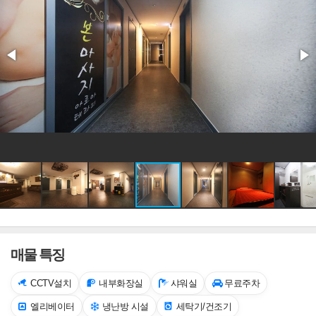
매물 특징
CCTV설치
내부화장실
샤워실
무료주차
엘리베이터
냉난방 시설
세탁기/건조기