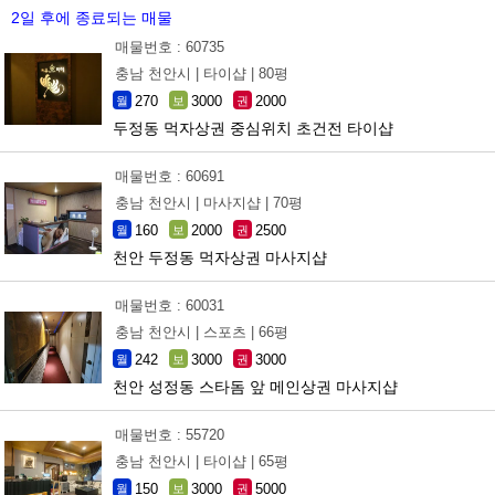
2일 후에 종료되는 매물
매물번호 : 60735
충남 천안시 |
타이샵 |
80평
270
3000
2000
월
보
권
두정동 먹자상권 중심위치 초건전 타이샵
매물번호 : 60691
충남 천안시 |
마사지샵 |
70평
160
2000
2500
월
보
권
천안 두정동 먹자상권 마사지샵
매물번호 : 60031
충남 천안시 |
스포츠 |
66평
242
3000
3000
월
보
권
천안 성정동 스타돔 앞 메인상권 마사지샵
매물번호 : 55720
충남 천안시 |
타이샵 |
65평
150
3000
5000
월
보
권