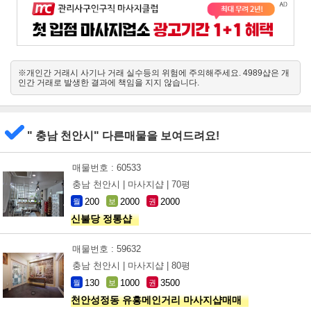
※개인간 거래시 사기나 거래 실수등의 위험에 주의해주세요. 4989샵은 개
인간 거래로 발생한 결과에 책임을 지지 않습니다.
" 충남 천안시" 다른매물을 보여드려요!
매물번호 : 60533
충남 천안시 |
마사지샵 |
70평
200
2000
2000
월
보
권
신불당 정통샵
매물번호 : 59632
충남 천안시 |
마사지샵 |
80평
130
1000
3500
월
보
권
천안성정동 유흥메인거리 마사지샵매매