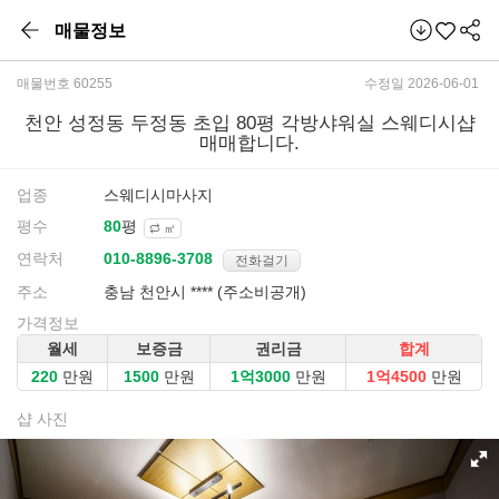
매물정보
매물번호 60255
수정일 2026-06-01
천안 성정동 두정동 초입 80평 각방샤워실 스웨디시샵
매매합니다.
업종
스웨디시마사지
평수
평
㎡
연락처
전화걸기
주소
충남 천안시 **** (주소비공개)
가격정보
월세
보증금
권리금
합계
만원
만원
만원
만원
샵 사진