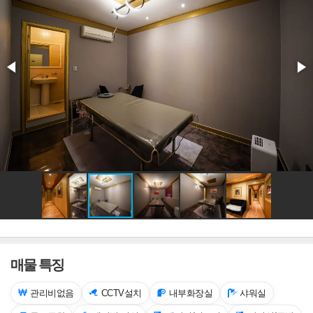
매물 특징
관리비없음
CCTV설치
내부화장실
샤워실