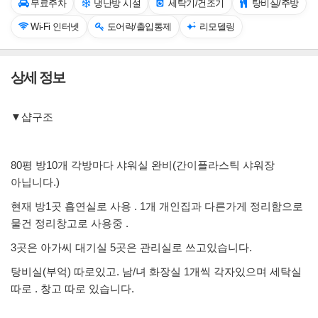
무료주차
냉난방 시설
세탁기/건조기
탕비실/주방
Wi-Fi 인터넷
도어락/출입통제
리모델링
상세 정보
▼샵구조
80평 방10개 각방마다 샤워실 완비(간이플라스틱 샤워장
아닙니다.)
현재 방1곳 흡연실로 사용 . 1개 개인집과 다른가게 정리함으로
물건 정리창고로 사용중 .
3곳은 아가씨 대기실 5곳은 관리실로 쓰고있습니다.
탕비실(부억) 따로있고. 남/녀 화장실 1개씩 각자있으며 세탁실
따로 . 창고 따로 있습니다.