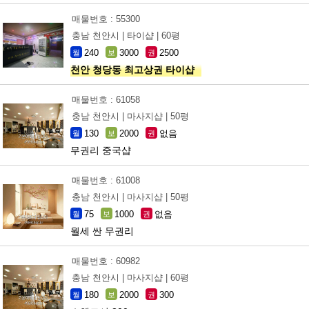
매물번호 : 55300
충남 천안시 |
타이샵 |
60평
240
3000
2500
월
보
권
천안 청당동 최고상권 타이샵
매물번호 : 61058
충남 천안시 |
마사지샵 |
50평
130
2000
없음
월
보
권
무권리 중국샵
매물번호 : 61008
충남 천안시 |
마사지샵 |
50평
75
1000
없음
월
보
권
월세 싼 무권리
매물번호 : 60982
충남 천안시 |
마사지샵 |
60평
180
2000
300
월
보
권