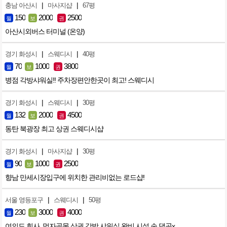
|
|
충남 아산시
마사지샵
67평
150
2000
2500
월
보
권
아산시외버스 터미널 (온양)
|
|
경기 화성시
스웨디시
40평
70
1000
3800
월
보
권
병점 각방샤워실!! 주차장편안한곳이 최고! 스웨디시
|
|
경기 화성시
스웨디시
30평
132
2000
4500
월
보
권
동탄 북광장 최고 상권 스웨디시샵
|
|
경기 화성시
마사지샵
30평
90
1000
2500
월
보
권
향남 만세시장입구에 위치한 관리비없는 로드샵!
|
|
서울 영등포구
스웨디시
50평
230
3000
4000
월
보
권
여의도 회사, 먹자골목 상권 각방 샤워실 완비 시설 손 댈곳x