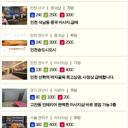
|
|
인천 서구
중국샵
70평
240
2500
3000
월
보
권
인천 석남동 중국 마사지.급매
|
|
인천 연수구
중국샵
40평
240
3000
2500
월
보
권
인천송도시도시
|
|
인천 연수구
마사지샵
71평
130
1500
4000
월
보
권
인천 선학역 먹자골목 최고상권. 사정상 급매합니다.
|
|
경기 안산시
아로마
30평
80
1000
200
월
보
권
고잔동 인테리어 완벽한 마사지샵 바로 영업 가능 2층
|
|
서울 관악구
마사지샵
50평
360
4000
4000
월
보
권