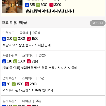
335
3000
3000
월
보
권
강남 선릉역 역세권 먹자상권 샵매매
프리미엄 매물
광고안내
|
|
인천 서구
중국샵
100평
200
3000
1500
월
보
권
석남역 먹자상권 중국마사지샵 급매.
|
|
서울 양천구
스웨디시
33.2평
110
1500
없음
월
보
권
[권리금 인하] 저렴한 월세~신월동 스웨디시 마사지 급매
|
|
경기 화성시
스웨디시
35평
80
1500
2500
월
보
권
병점동 바닐라 스웨디시 매매 합니다 !
|
|
경기 부천시
타이샵
75평