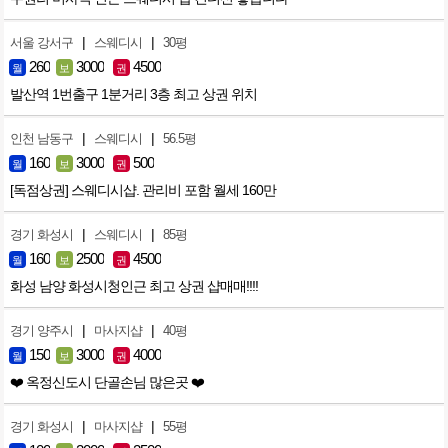
|
|
서울 강서구
스웨디시
30평
260
3000
4500
월
보
권
발산역 1번출구 1분거리 3층 최고 상권 위치
|
|
인천 남동구
스웨디시
56.5평
160
3000
500
월
보
권
[독점상권] 스웨디시샵. 관리비 포함 월세 160만
|
|
경기 화성시
스웨디시
85평
160
2500
4500
월
보
권
화성 남양 화성시청인근 최고 상권 샵매매!!!!
|
|
경기 양주시
마사지샵
40평
150
3000
4000
월
보
권
❤️ 옥정신도시 단골손님 많은곳 ❤️
|
|
경기 화성시
마사지샵
55평