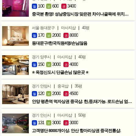
100
600
3400
월
보
권
중국분 환영! 성남중앙시장 맞은편 차이나골목에 위치한 마사지샵
|
|
서울 동대문구
마사지샵
40평
170
2000
8000
월
보
권
동대문구/한국직원4명/손님많음
|
|
경기 양주시
마사지샵
40평
150
3000
4000
월
보
권
⭐ 옥정신도시 단골손님 많은곳 ⭐
|
|
경기 안양시
중국샵
35평
120
2000
4500
월
보
권
안양 평촌역 먹자상권 중국샵. 한,중,태가능. 로드손님 엄청많아요!
|
|
경기 안산시
마사지샵
50평
131
3000
3000
월
보
권
고객명단 8000개이상. 안산 항아리상권 중국전통샵.