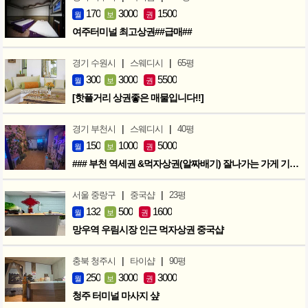
170
3000
1500
월
보
권
여주터미널 최고상권##급매##
|
|
경기 수원시
스웨디시
65평
300
3000
5500
월
보
권
[핫플거리 상권좋은 매물입니다!!]
|
|
경기 부천시
스웨디시
40평
150
1000
5000
월
보
권
### 부천 역세권 &먹자상권(알짜배기) 잘나가는 가게 기회입니다 ###
|
|
서울 중랑구
중국샵
23평
132
500
1600
월
보
권
망우역 우림시장 인근 먹자상권 중국샵
|
|
충북 청주시
타이샵
90평
250
3000
3000
월
보
권
청주 터미널 마사지 샾