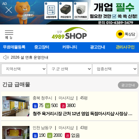
톡상담
메    뉴
무료매물등록
중고장터
커뮤니티
광고안내
마사지클럽
2026 설 연휴 운영안내
[업데이트]모바일 하단 고정메뉴 추가
[업데이트] 개선사항 안내
긴급 급매물
광고안내
|
|
충북 청주시
마사지샵
45평
75
500
3800
월
보
권
청주 육거리시장 근처 12년 영업 독점마사지샵 사정상 급매합니다.
|
|
인천 남동구
마사지샵
43평
190
2000
없음
월
보
권