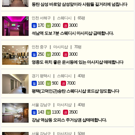
동탄 삼성 바로앞 삼성앞이라 사람들 길거리에 넘칩니다
|
|
인천 서해구
스웨디시
65평
170
2000
3000
월
보
권
석남역 도보 7분 스웨디시 마사지샵 급매합니다.
|
|
인천 중구
마사지샵
70평
250
2000
3000
월
보
권
영종도 위치 좋은 운서동에 있는 마사지샵 매매합니다
|
|
경기 평택시
스웨디시
40평
100
900
7000
월
보
권
평택(고덕인근)송탄 스웨디시샵 로드샵 양도합니다
|
|
서울 강남구
마사지샵
40평
143
1100
3500
월
보
권
강남 역삼동 오피스 주거상권 샵매매합니다.
|
|
서울 강남구
마사지샵
50평