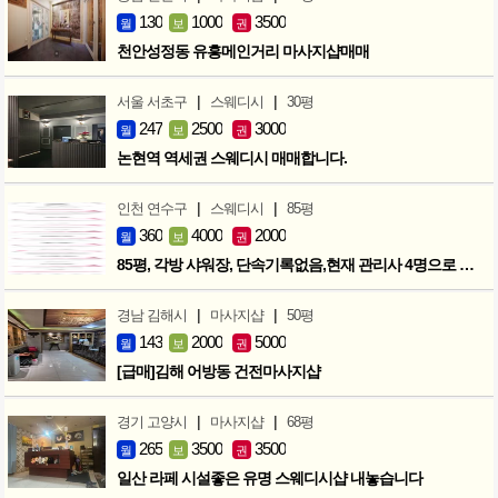
130
1000
3500
월
보
권
천안성정동 유흥메인거리 마사지샵매매
|
|
서울 서초구
스웨디시
30평
247
2500
3000
월
보
권
논현역 역세권 스웨디시 매매합니다.
|
|
인천 연수구
스웨디시
85평
360
4000
2000
월
보
권
85평, 각방 샤워장, 단속기록없음,현재 관리사 4명으로 성업중
|
|
경남 김해시
마사지샵
50평
143
2000
5000
월
보
권
[급매]김해 어방동 건전마사지샵
|
|
경기 고양시
마사지샵
68평
265
3500
3500
월
보
권
일산 라페 시설좋은 유명 스웨디시샵 내놓습니다