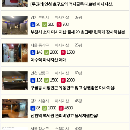
[무권리]인천 호구포역 먹자골목 대로변 마사지샵.
|
|
경기 부천시
마사지샵
37평
20
300
700
월
보
권
부천시 소재 마사지샵 월세 20 초급매! 편하게 장사하실분
|
|
서울 동작구
마사지샵
25평
143
2000
1500
월
보
권
이수역 마사지샵 매매
|
|
인천 남동구
마사지샵
60평
135
1500
2000
월
보
권
구월동 시장인근 유동인구 많고 상권좋은 마사지샵.
|
|
경기 시흥시
마사지샵
45평
85
1000
4600
월
보
권
신천역 역세권 관리비없고 월세저렴한샵!
|
|
서울 강서구
스웨디시
40평