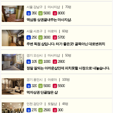
|
|
서울 강남구
마사지샵
70평
350
5000
8000
월
보
권
역삼동 상권끝내주는 마사지샵.
|
|
서울 서초구
아로마
60평
250
3000
5700
월
보
권
주변 독점 샵입니다. 터가 좋은곳! 골목아닌 대로변위치
|
|
경기 오산시
마사지샵
50평
105
1000
2800
월
보
권
정말 잘되는 아까운샵인데 피치못할 사정으로 내놓습니다.
|
|
경기 용인시
아로마
100평
320
5000
5500
월
보
권
먹자상권 단골많은 샵
|
|
인천 검단구
토탈샵
48평
270
2500
300
월
보
권