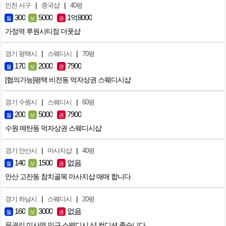
|
|
인천 서구
중국샵
40평
300
5000
1억8000
월
보
권
가정역 루원시티점 더풋샵
|
|
경기 평택시
스웨디시
70평
170
2000
7900
월
보
권
[협의가능]평택 비전동 먹자상권 스웨디시샵
|
|
경기 수원시
스웨디시
60평
200
5000
7900
월
보
권
수원 메탄동 먹자상권 스웨디시샵
|
|
경기 안산시
마사지샵
40평
140
1500
없음
월
보
권
안산 고잔동 참치골목 마사지샵 매매 합니다
|
|
경기 하남시
스웨디시
20평
160
3000
없음
월
보
권
무권리 미사역 인근 스웨디시 샵 컨디션 좋습니다