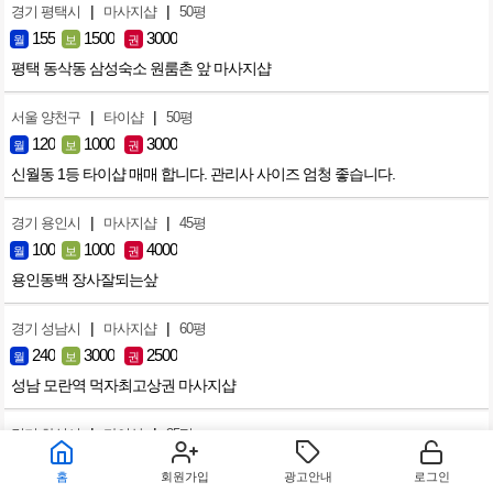
|
|
경기 평택시
마사지샵
50평
155
1500
3000
월
보
권
평택 동삭동 삼성숙소 원룸촌 앞 마사지샵
|
|
서울 양천구
타이샵
50평
120
1000
3000
월
보
권
신월동 1등 타이샵 매매 합니다. 관리사 사이즈 엄청 좋습니다.
|
|
경기 용인시
마사지샵
45평
100
1000
4000
월
보
권
용인동백 장사잘되는샆
|
|
경기 성남시
마사지샵
60평
240
3000
2500
월
보
권
성남 모란역 먹자최고상권 마사지샵
|
|
경기 화성시
타이샵
35평
100
2000
2500
월
보
권
홈
회원가입
광고안내
로그인
향남 2지구 단골많고 깔끔한샵 급하게 내놓습니다