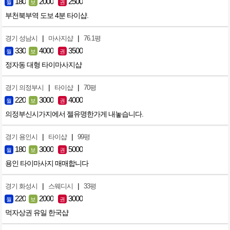
180
2000
2500
월
보
권
부천북부역 도보 4분 타이샵.
|
|
경기 성남시
마사지샵
76.1평
330
4000
3500
월
보
권
정자동 대형 타이마사지샵
|
|
경기 의정부시
타이샵
70평
220
3000
4000
월
보
권
의정부신시가지에서 젤유명한가게 내놓습니다.
|
|
경기 용인시
타이샵
99평
180
3000
5000
월
보
권
용인 타이마사지 매매합니다
|
|
경기 화성시
스웨디시
33평
220
2000
3000
월
보
권
먹자상권 유일 한국샵