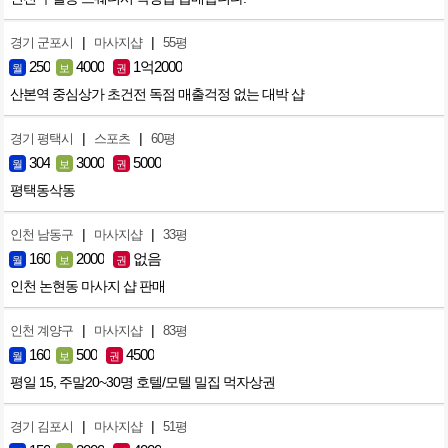
|
|
경기 군포시
마사지샵
55평
250
4000
1억2000
월
보
권
산본역 중심상가 초건전 독점 매출걱정 없는 대박 샵
|
|
경기 평택시
스포츠
60평
304
3000
5000
월
보
권
평택동삭동
|
|
인천 남동구
마사지샵
33평
160
2000
없음
월
보
권
인천 논현동 마사지 샵 판매
|
|
인천 계양구
마사지샵
83평
160
500
4500
월
보
권
평일 15, 주말20~30명 호텔/모텔 밀집 먹자상권
|
|
경기 김포시
마사지샵
51평