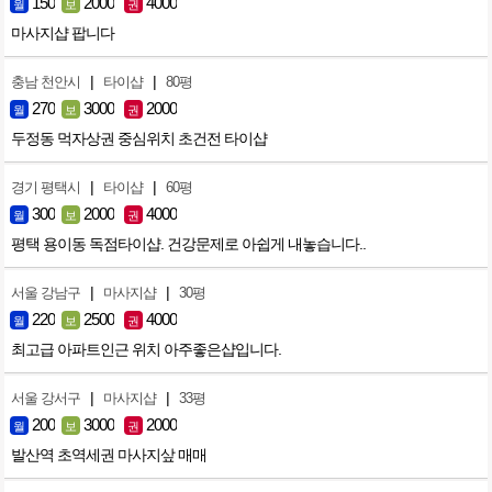
150
2000
4000
월
보
권
마사지샵 팝니다
|
|
충남 천안시
타이샵
80평
270
3000
2000
월
보
권
두정동 먹자상권 중심위치 초건전 타이샵
|
|
경기 평택시
타이샵
60평
300
2000
4000
월
보
권
평택 용이동 독점타이샵. 건강문제로 아쉽게 내놓습니다..
|
|
서울 강남구
마사지샵
30평
220
2500
4000
월
보
권
최고급 아파트인근 위치 아주좋은샵입니다.
|
|
서울 강서구
마사지샵
33평
200
3000
2000
월
보
권
발산역 초역세권 마사지샆 매매