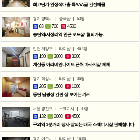
최고단가 안정적매출 특AAA급 건전매물
|
|
경기 평택시
중국샵
50평
83
700
4500
월
보
권
송탄역/서정리역 인근 로드샵. 협의가능.
|
|
인천 계양구
타이샵
46.4평
199
3000
3000
월
보
권
계산동 아라비안나이트 근처 마사지샵 매매
|
|
경기 화성시
타이샵
36평
205
1500
1000
월
보
권
동탄 남광장 간판 잘 보이는 가게
|
|
서울 광진구
스웨디시
30평
132
2000
4500
월
보
권
구의역 1분거리 장사 잘되는 태국 스웨디시샵 판매합니다
|
|
경기 여주시
타이샵
160평