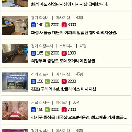
화성 마도 산업단지상권 마사지샵 급매합니다.
|
|
경기 화성시
마사지샵
40평
140
2000
3000
월
보
권
화성 새솔동 대단지 아파트 밀집된 항아리먹자상권.
|
|
경기 의정부시
스웨디시
42평
165
2000
1800
월
보
권
의정부역 중앙로 로데오거리 메인상권
|
|
경기 김포시
마사지샵
45평
150
2000
2200
월
보
권
김포) 구래역 3분, 핫플레이스 마사지샵
|
|
서울 강서구
타이샵
50평
190
3000
7000
월
보
권
강서구 최상급 태국샵 오토8년운영, 최고매출 가게 초급매!!!
|
|
경기 성남시
마사지샵
43평