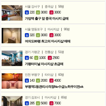
|
|
서울 강서구
중국샵
58평
220
3000
3000
월
보
권
가양역 출구 앞 중국 마사지 급매
|
|
서울 영등포구
마사지샵
90평
320
3000
3000
월
보
권
여의도80평 최고의 마사지샵 매매
|
|
경기 가평군
전통샵
51평
60
1000
2900
월
보
권
가평터미널 마사지샵 초급매
|
|
인천 부평구
타이샵
60평
143
2000
4000
월
보
권
부평역1등관리사걱정No수급노하우이전ok
|
|
경기 김포시
마사지샵
65평
285
5000
7000
월
보
권