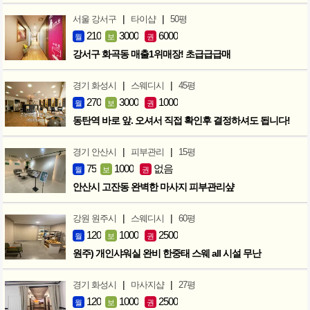
|
|
서울 강서구
타이샵
50평
210
3000
6000
월
보
권
강서구 화곡동 매출1위매장! 초급급급매
|
|
경기 화성시
스웨디시
45평
270
3000
1000
월
보
권
동탄역 바로 앞. 오셔서 직접 확인후 결정하셔도 됩니다!
|
|
경기 안산시
피부관리
15평
75
1000
없음
월
보
권
안산시 고잔동 완벽한 마사지 피부관리샾
|
|
강원 원주시
스웨디시
60평
120
1000
2500
월
보
권
원주) 개인샤워실 완비 한중태 스웨 all 시설 무난
|
|
경기 화성시
마사지샵
27평
120
1000
2500
월
보
권