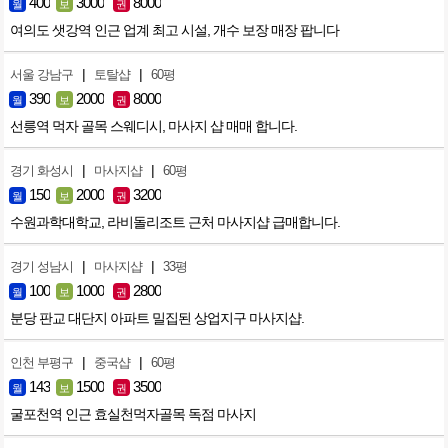
400
3000
8000
월
보
권
여의도 샛강역 인근 업계 최고 시설, 개수 보장 매장 팝니다
|
|
서울 강남구
토탈샵
60평
390
2000
8000
월
보
권
선릉역 먹자 골목 스웨디시, 마사지 샵 매매 합니다.
|
|
경기 화성시
마사지샵
60평
150
2000
3200
월
보
권
수원과학대학교, 라비돌리조트 근처 마사지샵 급매합니다.
|
|
경기 성남시
마사지샵
33평
100
1000
2800
월
보
권
분당 판교 대단지 아파트 밀집된 상업지구 마사지샵.
|
|
인천 부평구
중국샵
60평
143
1500
3500
월
보
권
굴포천역 인근 효실천먹자골목 독점 마사지