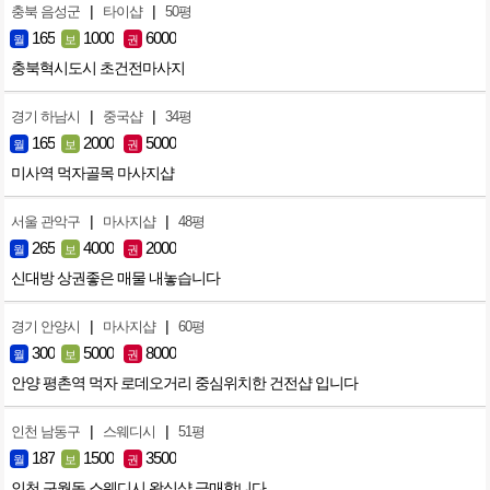
|
|
충북 음성군
타이샵
50평
165
1000
6000
월
보
권
충북혁시도시 초건전마사지
|
|
경기 하남시
중국샵
34평
165
2000
5000
월
보
권
미사역 먹자골목 마사지샵
|
|
서울 관악구
마사지샵
48평
265
4000
2000
월
보
권
신대방 상권좋은 매물 내놓습니다
|
|
경기 안양시
마사지샵
60평
300
5000
8000
월
보
권
안양 평촌역 먹자 로데오거리 중심위치한 건전샵 입니다
|
|
인천 남동구
스웨디시
51평
187
1500
3500
월
보
권
인천 구월동 스웨디시 왁싱샵 급매합니다.