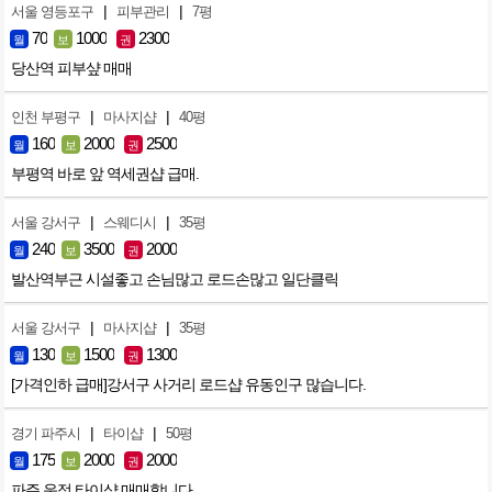
|
|
서울 영등포구
피부관리
7평
70
1000
2300
월
보
권
당산역 피부샾 매매
|
|
인천 부평구
마사지샵
40평
160
2000
2500
월
보
권
부평역 바로 앞 역세권샵 급매.
|
|
서울 강서구
스웨디시
35평
240
3500
2000
월
보
권
발산역부근 시설좋고 손님많고 로드손많고 일단클릭
|
|
서울 강서구
마사지샵
35평
130
1500
1300
월
보
권
[가격인하 급매]강서구 사거리 로드샵 유동인구 많습니다.
|
|
경기 파주시
타이샵
50평
175
2000
2000
월
보
권
파주 운정 타이샵 매매합니다