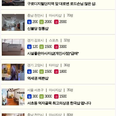
구로디지털단지역 앞 대로변 로드손님 많은 샵.
|
|
충남 천안시
마사지샵
70평
200
2000
2000
월
보
권
신불당 정통샵
|
|
경기 김포시
스포츠
32평
120
1500
3300
월
보
권
시설좋은마사지샵(개인사정)*급매*
|
|
경기 고양시
타이샵
36평
160
1500
1800
월
보
권
역세권 예쁜샵
|
|
서울 서초구
마사지샵
35평
300
3000
1500
월
보
권
서초동 먹자골목 최고의상권 한국샵 팝니다
|
|
충남 천안시
마사지샵
80평