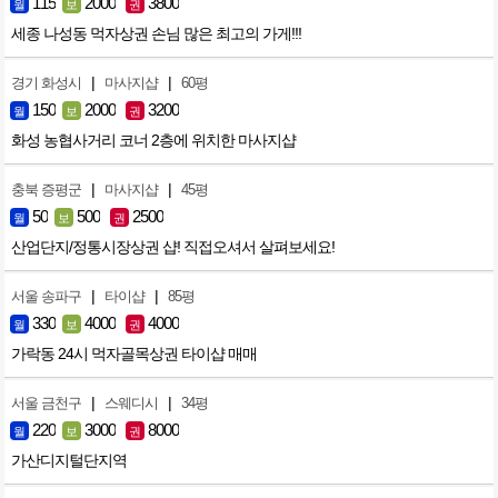
115
2000
3800
월
보
권
세종 나성동 먹자상권 손님 많은 최고의 가게!!!
|
|
경기 화성시
마사지샵
60평
150
2000
3200
월
보
권
화성 농협사거리 코너 2층에 위치한 마사지샵
|
|
충북 증평군
마사지샵
45평
50
500
2500
월
보
권
산업단지/정통시장상권 샵! 직접오셔서 살펴보세요!
|
|
서울 송파구
타이샵
85평
330
4000
4000
월
보
권
가락동 24시 먹자골목상권 타이샵 매매
|
|
서울 금천구
스웨디시
34평
220
3000
8000
월
보
권
가산디지털단지역