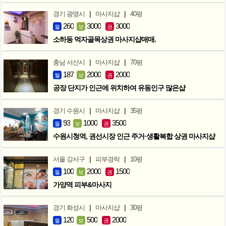
|
|
경기 광명시
마사지샵
40평
260
3000
3000
월
보
권
소하동 먹자골목상권 마사지샵매매.
|
|
충남 서산시
마사지샵
70평
187
2000
2000
월
보
권
공장 단지가 인근에 위치하여 유동인구 많은샵
|
|
경기 수원시
마사지샵
35평
93
1000
3500
월
보
권
수원시청역, 권선시장 인근 주거·생활복합 상권 마사지샵
|
|
서울 강서구
피부경락
10평
100
2000
1500
월
보
권
가양역 피부&마사지
|
|
경기 화성시
마사지샵
30평
120
500
2000
월
보
권