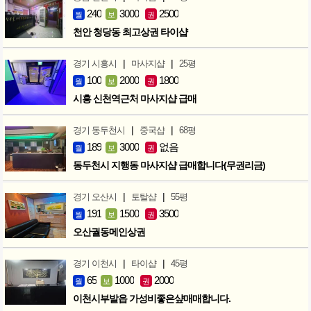
240
3000
2500
월
보
권
천안 청당동 최고상권 타이샵
|
|
경기 시흥시
마사지샵
25평
100
2000
1800
월
보
권
시흥 신천역근처 마사지샵 급매
|
|
경기 동두천시
중국샵
68평
189
3000
없음
월
보
권
동두천시 지행동 마사지샵 급매합니다(무권리금)
|
|
경기 오산시
토탈샵
55평
191
1500
3500
월
보
권
오산궐동메인상권
|
|
경기 이천시
타이샵
45평
65
1000
2000
월
보
권
이천시부발읍 가성비좋은샾매매합니다.