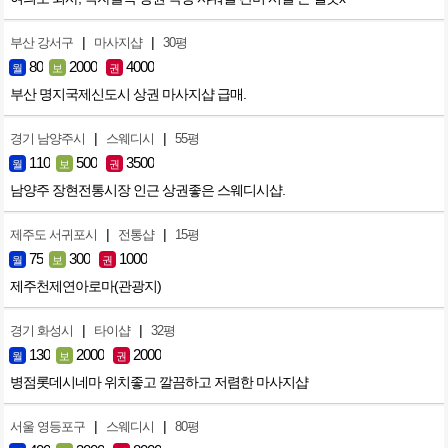
|
|
부산 강서구
마사지샵
30평
80
2000
4000
월
보
권
부산 명지국제신도시 상권 마사지샵 급매.
|
|
경기 남양주시
스웨디시
55평
110
500
3500
월
보
권
남양주 장현전통시장 인근 상권좋은 스웨디시샵.
|
|
제주도 서귀포시
전통샵
15평
75
300
1000
월
보
권
제주천제연아로마(관광지)
|
|
경기 화성시
타이샵
32평
130
2000
2000
월
보
권
병점롯데시네마 위치좋고 깔끔하고 저렴한 마사지샵
|
|
서울 영등포구
스웨디시
80평