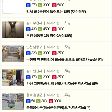
270
3000
5000
월
보
권
강서 콜 5등안에 들어오는 업장 (갯수첨부)
|
|
경기 부천시
마사지샵
81평
430
4500
2000
월
보
권
부천 상동역 1등 타이샵 (성업중)
|
|
인천 남동구
마사지샵
62평
320
3000
3500
월
보
권
논현역 앞 인테리어 최상급 초초초 급매로 내놓습니다.
|
|
경기 안산시
마사지샵
50평
170
2000
3500
월
보
권
안산 고잔역/중앙역 신도시먹자상권 마사지샵 급매
|
|
충북 음성군
마사지샵
43평
50
300
3000
월
보
권
충북음성군(음성군청근방)초.건.마사지샵(ㅁ)