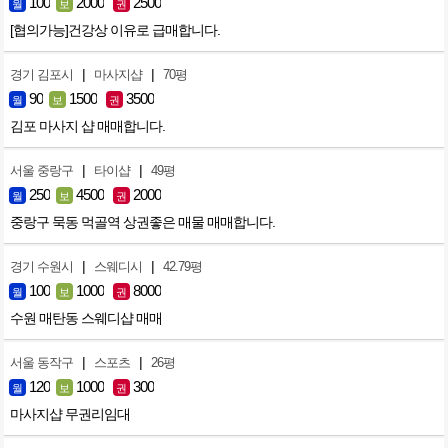
100
2000
2500
월
보
권
[협의가능]건강상 이유로 급매합니다.
|
|
경기 김포시
마사지샵
70평
90
1500
3500
월
보
권
김포 마사지 샵 매매합니다.
|
|
서울 중랑구
타이샵
49평
250
4500
2000
월
보
권
중랑구 묵동 먹골역 상권좋은 매물 매매합니다.
|
|
경기 수원시
스웨디시
42.79평
100
1000
8000
월
보
권
수원 매탄동 스웨디샵 매매
|
|
서울 동작구
스포츠
26평
120
1000
300
월
보
권
마사지샵 무권리임대