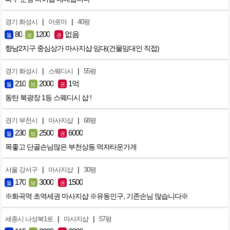
|
|
경기 화성시
아로마
40평
80
1200
없음
월
보
권
향남2지구 중심상가 마사지샵 임대(건물임대인 직접)
|
|
경기 화성시
스웨디시
55평
210
2000
1억
월
보
권
동탄 북광장 1등 스웨디시 샵 !
|
|
경기 부천시
마사지샵
68평
230
2500
6000
월
보
권
목좋고 단골손님많은 부천상동 먹자타운가게
|
|
서울 강서구
마사지샵
30평
170
3000
1500
월
보
권
※화곡역 초역세권 마사지샵 ※유동인구, 기존손님 많습니다※
|
|
세종시 나성북1로
마사지샵
57평