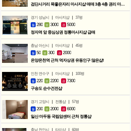
검단사거리 목좋은자리 마사지샵 매매 3층 4층 권리 마지막인하 300만
|
|
경기 성남시
마사지샵
37평
280
3000
5000
월
보
권
정자역 앞 중심상권 정통마사지샵 급매
|
|
충남 아산시
마사지샵
45평
50
300
2000
월
보
권
온양온천역 근처 먹자상권 유동인구 많은샵!
|
|
인천 연수구
마사지샵
100평
220
2200
7300
월
보
권
구송도 순수건전샵
|
|
경기 고양시
전통샵
57평
200
2000
6000
월
보
권
일산 마두동 국립암센터 근처 정통샵
|
|
충남 천안시
타이샵
60평