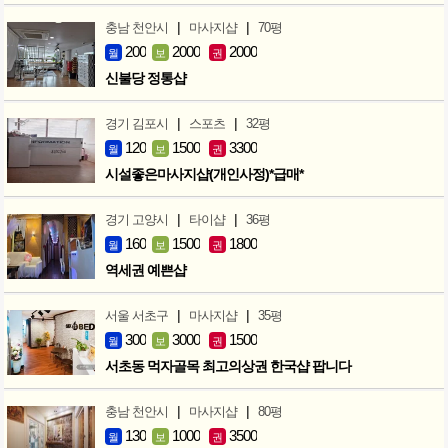
|
|
충남 천안시
마사지샵
70평
200
2000
2000
월
보
권
신불당 정통샵
|
|
경기 김포시
스포츠
32평
120
1500
3300
월
보
권
시설좋은마사지샵(개인사정)*급매*
|
|
경기 고양시
타이샵
36평
160
1500
1800
월
보
권
역세권 예쁜샵
|
|
서울 서초구
마사지샵
35평
300
3000
1500
월
보
권
서초동 먹자골목 최고의상권 한국샵 팝니다
|
|
충남 천안시
마사지샵
80평
130
1000
3500
월
보
권