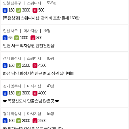
|
|
인천 남동구
스웨디시
56.5평
160
3000
500
월
보
권
[독점상권] 스웨디시샵. 관리비 포함 월세 160만
|
|
인천 서구
마사지샵
25평
65
1000
800
월
보
권
인천 서구 먹자상권 완전건전샵.
|
|
경기 화성시
스웨디시
85평
160
2500
4500
월
보
권
화성 남양 화성시청인근 최고 상권 샵매매!!!!
|
|
경기 양주시
마사지샵
40평
150
3000
4000
월
보
권
❤️ 옥정신도시 단골손님 많은곳 ❤️
|
|
경기 화성시
마사지샵
55평
100
2000
2500
월
보
권
[협의가능]건강상 이유로 급매합니다.