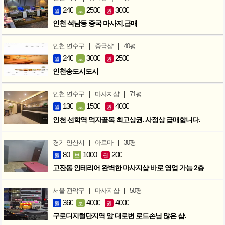
240
2500
3000
월
보
권
인천 석남동 중국 마사지.급매
|
|
인천 연수구
중국샵
40평
240
3000
2500
월
보
권
인천송도시도시
|
|
인천 연수구
마사지샵
71평
130
1500
4000
월
보
권
인천 선학역 먹자골목 최고상권. 사정상 급매합니다.
|
|
경기 안산시
아로마
30평
80
1000
200
월
보
권
고잔동 인테리어 완벽한 마사지샵 바로 영업 가능 2층
|
|
서울 관악구
마사지샵
50평
360
4000
4000
월
보
권
구로디지털단지역 앞 대로변 로드손님 많은 샵.