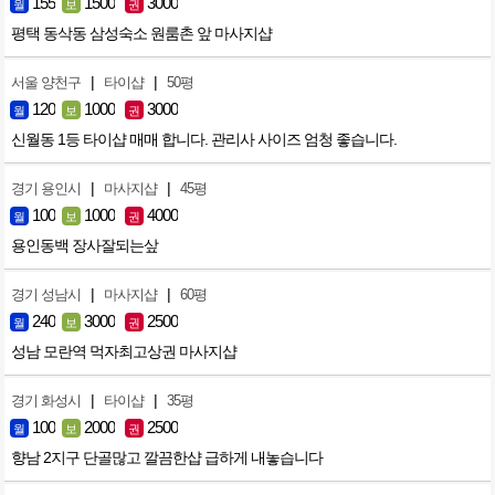
155
1500
3000
월
보
권
평택 동삭동 삼성숙소 원룸촌 앞 마사지샵
|
|
서울 양천구
타이샵
50평
120
1000
3000
월
보
권
신월동 1등 타이샵 매매 합니다. 관리사 사이즈 엄청 좋습니다.
|
|
경기 용인시
마사지샵
45평
100
1000
4000
월
보
권
용인동백 장사잘되는샆
|
|
경기 성남시
마사지샵
60평
240
3000
2500
월
보
권
성남 모란역 먹자최고상권 마사지샵
|
|
경기 화성시
타이샵
35평
100
2000
2500
월
보
권
향남 2지구 단골많고 깔끔한샵 급하게 내놓습니다