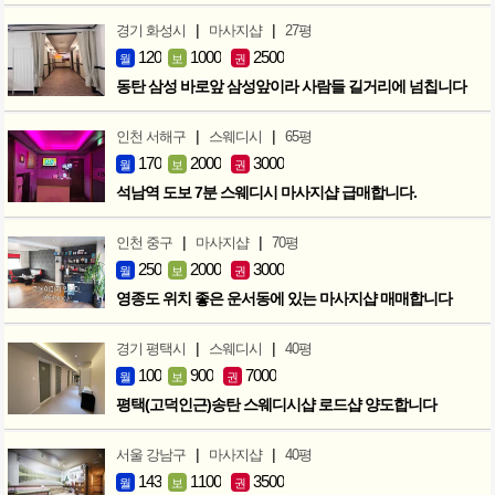
|
|
경기 화성시
마사지샵
27평
120
1000
2500
월
보
권
동탄 삼성 바로앞 삼성앞이라 사람들 길거리에 넘칩니다
|
|
인천 서해구
스웨디시
65평
170
2000
3000
월
보
권
석남역 도보 7분 스웨디시 마사지샵 급매합니다.
|
|
인천 중구
마사지샵
70평
250
2000
3000
월
보
권
영종도 위치 좋은 운서동에 있는 마사지샵 매매합니다
|
|
경기 평택시
스웨디시
40평
100
900
7000
월
보
권
평택(고덕인근)송탄 스웨디시샵 로드샵 양도합니다
|
|
서울 강남구
마사지샵
40평
143
1100
3500
월
보
권