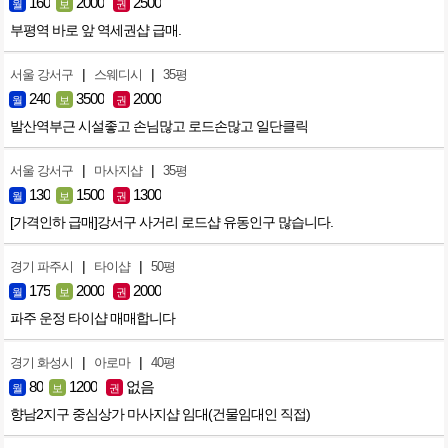
160
2000
2500
월
보
권
부평역 바로 앞 역세권샵 급매.
|
|
서울 강서구
스웨디시
35평
240
3500
2000
월
보
권
발산역부근 시설좋고 손님많고 로드손많고 일단클릭
|
|
서울 강서구
마사지샵
35평
130
1500
1300
월
보
권
[가격인하 급매]강서구 사거리 로드샵 유동인구 많습니다.
|
|
경기 파주시
타이샵
50평
175
2000
2000
월
보
권
파주 운정 타이샵 매매합니다
|
|
경기 화성시
아로마
40평
80
1200
없음
월
보
권
향남2지구 중심상가 마사지샵 임대(건물임대인 직접)