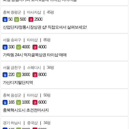
|
|
충북 증평군
마사지샵
45평
50
500
2500
월
보
권
산업단지/정통시장상권 샵! 직접오셔서 살펴보세요!
|
|
서울 송파구
타이샵
85평
330
4000
4000
월
보
권
가락동 24시 먹자골목상권 타이샵 매매
|
|
서울 금천구
스웨디시
34평
220
3000
8000
월
보
권
가산디지털단지역
|
|
충북 음성군
타이샵
50평
165
1000
6000
월
보
권
충북혁시도시 초건전마사지
|
|
경기 하남시
중국샵
34평