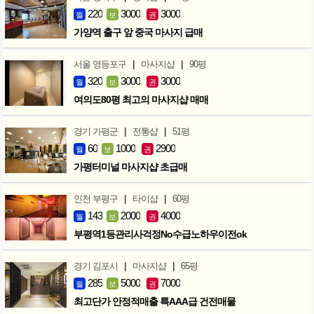
220
3000
3000
월
보
권
가양역 출구 앞 중국 마사지 급매
|
|
서울 영등포구
마사지샵
90평
320
3000
3000
월
보
권
여의도80평 최고의 마사지샵 매매
|
|
경기 가평군
전통샵
51평
60
1000
2900
월
보
권
가평터미널 마사지샵 초급매
|
|
인천 부평구
타이샵
60평
143
2000
4000
월
보
권
부평역1등관리사걱정No수급노하우이전ok
|
|
경기 김포시
마사지샵
65평
285
5000
7000
월
보
권
최고단가 안정적매출 특AAA급 건전매물