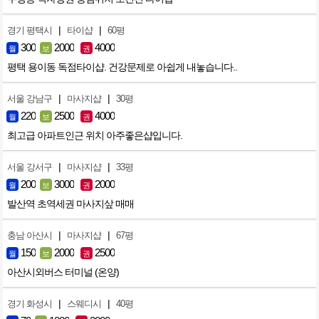
|
|
경기 평택시
타이샵
60평
300
2000
4000
월
보
권
평택 용이동 독점타이샵. 건강문제로 아쉽게 내놓습니다..
|
|
서울 강남구
마사지샵
30평
220
2500
4000
월
보
권
최고급 아파트인근 위치 아주좋은샵입니다.
|
|
서울 강서구
마사지샵
33평
200
3000
2000
월
보
권
발산역 초역세권 마사지샆 매매
|
|
충남 아산시
마사지샵
67평
150
2000
2500
월
보
권
아산시외버스 터미널 (온양)
|
|
경기 화성시
스웨디시
40평