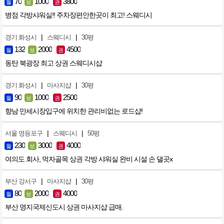
70
1000
3800
월
보
권
병점 각방샤워실!! 주차장편안한곳이 최고! 스웨디시
|
|
경기 화성시
스웨디시
30평
132
2000
4500
월
보
권
동탄 북광장 최고 상권 스웨디시샵
|
|
경기 화성시
마사지샵
30평
90
1000
2500
월
보
권
향남 만세시장입구에 위치한 관리비없는 로드샵!
|
|
서울 영등포구
스웨디시
50평
230
3000
4000
월
보
권
여의도 회사, 먹자골목 상권 각방 샤워실 완비 시설 손 댈곳x
|
|
부산 강서구
마사지샵
30평
80
2000
4000
월
보
권
부산 명지국제신도시 상권 마사지샵 급매.