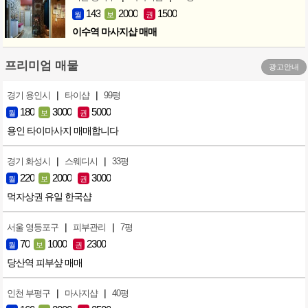
143
2000
1500
월
보
권
이수역 마사지샵 매매
프리미엄 매물
광고안내
|
|
경기 용인시
타이샵
99평
180
3000
5000
월
보
권
용인 타이마사지 매매합니다
|
|
경기 화성시
스웨디시
33평
220
2000
3000
월
보
권
먹자상권 유일 한국샵
|
|
서울 영등포구
피부관리
7평
70
1000
2300
월
보
권
당산역 피부샾 매매
|
|
인천 부평구
마사지샵
40평