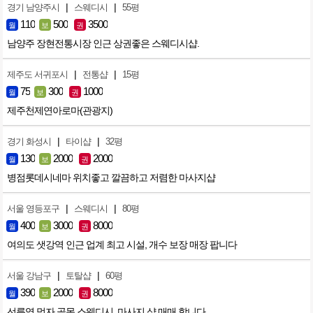
|
|
경기 남양주시
스웨디시
55평
110
500
3500
월
보
권
남양주 장현전통시장 인근 상권좋은 스웨디시샵.
|
|
제주도 서귀포시
전통샵
15평
75
300
1000
월
보
권
제주천제연아로마(관광지)
|
|
경기 화성시
타이샵
32평
130
2000
2000
월
보
권
병점롯데시네마 위치좋고 깔끔하고 저렴한 마사지샵
|
|
서울 영등포구
스웨디시
80평
400
3000
8000
월
보
권
여의도 샛강역 인근 업계 최고 시설, 개수 보장 매장 팝니다
|
|
서울 강남구
토탈샵
60평
390
2000
8000
월
보
권
선릉역 먹자 골목 스웨디시, 마사지 샵 매매 합니다.