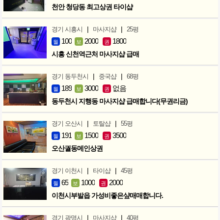
천안 청당동 최고상권 타이샵
|
|
경기 시흥시
마사지샵
25평
100
2000
1800
월
보
권
시흥 신천역근처 마사지샵 급매
|
|
경기 동두천시
중국샵
68평
189
3000
없음
월
보
권
동두천시 지행동 마사지샵 급매합니다(무권리금)
|
|
경기 오산시
토탈샵
55평
191
1500
3500
월
보
권
오산궐동메인상권
|
|
경기 이천시
타이샵
45평
65
1000
2000
월
보
권
이천시부발읍 가성비좋은샾매매합니다.
|
|
경기 광명시
마사지샵
40평