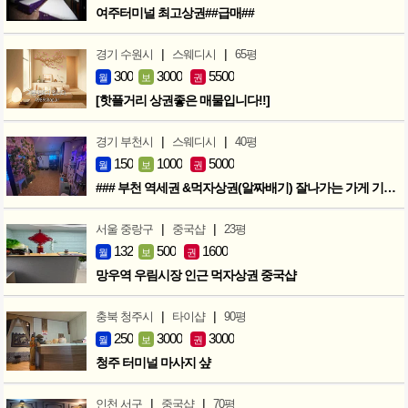
여주터미널 최고상권##급매##
|
|
경기 수원시
스웨디시
65평
300
3000
5500
월
보
권
[핫플거리 상권좋은 매물입니다!!]
|
|
경기 부천시
스웨디시
40평
150
1000
5000
월
보
권
### 부천 역세권 &먹자상권(알짜배기) 잘나가는 가게 기회입니다 ###
|
|
서울 중랑구
중국샵
23평
132
500
1600
월
보
권
망우역 우림시장 인근 먹자상권 중국샵
|
|
충북 청주시
타이샵
90평
250
3000
3000
월
보
권
청주 터미널 마사지 샾
|
|
인천 서구
중국샵
70평