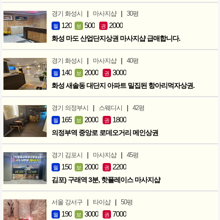
|
|
경기 화성시
마사지샵
30평
120
500
2000
월
보
권
화성 마도 산업단지상권 마사지샵 급매합니다.
|
|
경기 화성시
마사지샵
40평
140
2000
3000
월
보
권
화성 새솔동 대단지 아파트 밀집된 항아리먹자상권.
|
|
경기 의정부시
스웨디시
42평
165
2000
1800
월
보
권
의정부역 중앙로 로데오거리 메인상권
|
|
경기 김포시
마사지샵
45평
150
2000
2200
월
보
권
김포) 구래역 3분, 핫플레이스 마사지샵
|
|
서울 강서구
타이샵
50평
190
3000
7000
월
보
권