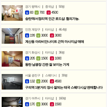
|
|
경기 평택시
중국샵
50평
83
700
4500
월
보
권
송탄역/서정리역 인근 로드샵. 협의가능.
|
|
인천 계양구
타이샵
46.4평
199
3000
3000
월
보
권
계산동 아라비안나이트 근처 마사지샵 매매
|
|
경기 화성시
타이샵
36평
205
1500
1000
월
보
권
동탄 남광장 간판 잘 보이는 가게
|
|
서울 광진구
스웨디시
30평
132
2000
4500
월
보
권
구의역 1분거리 장사 잘되는 태국 스웨디시샵 판매합니다
|
|
경기 여주시
타이샵
160평
170
3000
1500
월
보
권