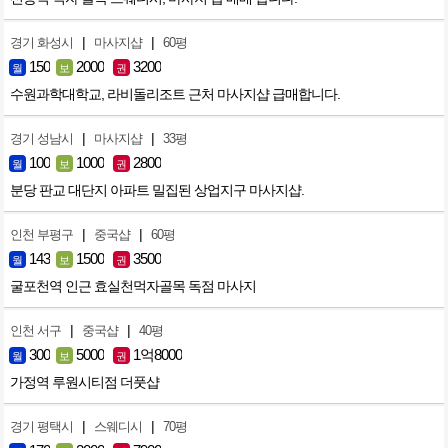
|
|
경기 화성시
마사지샵
60평
150
2000
3200
월
보
권
수원과학대학교, 라비돌리조트 근처 마사지샵 급매합니다.
|
|
경기 성남시
마사지샵
33평
100
1000
2800
월
보
권
분당 판교 대단지 아파트 밀집된 상업지구 마사지샵.
|
|
인천 부평구
중국샵
60평
143
1500
3500
월
보
권
굴포천역 인근 효실천먹자골목 독점 마사지
|
|
인천 서구
중국샵
40평
300
5000
1억8000
월
보
권
가정역 루원시티점 더풋샵
|
|
경기 평택시
스웨디시
70평