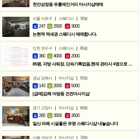
천안성정동 유흥메인거리 마사지샵매매
|
|
서울 서초구
스웨디시
30평
247
2500
3000
월
보
권
논현역 역세권 스웨디시 매매합니다.
|
|
인천 연수구
스웨디시
85평
360
4000
2000
월
보
권
85평, 각방 샤워장, 단속기록없음,현재 관리사 4명으로 성업중
|
|
경남 김해시
마사지샵
50평
143
2000
5000
월
보
권
[급매]김해 어방동 건전마사지샵
|
|
경기 고양시
마사지샵
68평
265
3500
3500
월
보
권
일산 라페 시설좋은 유명 스웨디시샵 내놓습니다
|
|
서울 강남구
마사지샵
70평