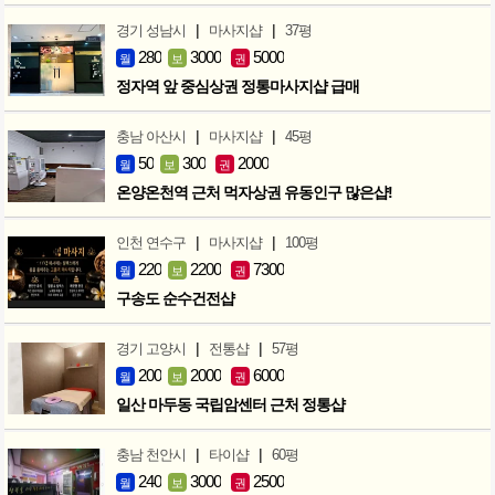
|
|
경기 성남시
마사지샵
37평
280
3000
5000
월
보
권
정자역 앞 중심상권 정통마사지샵 급매
|
|
충남 아산시
마사지샵
45평
50
300
2000
월
보
권
온양온천역 근처 먹자상권 유동인구 많은샵!
|
|
인천 연수구
마사지샵
100평
220
2200
7300
월
보
권
구송도 순수건전샵
|
|
경기 고양시
전통샵
57평
200
2000
6000
월
보
권
일산 마두동 국립암센터 근처 정통샵
|
|
충남 천안시
타이샵
60평
240
3000
2500
월
보
권