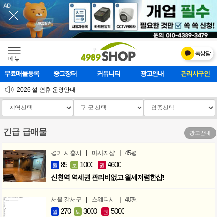
톡상담
메    뉴
무료매물등록
중고장터
커뮤니티
광고안내
마사지클럽
2026 설 연휴 운영안내
[업데이트]모바일 하단 고정메뉴 추가
[업데이트] 개선사항 안내
긴급 급매물
광고안내
|
|
경기 시흥시
마사지샵
45평
85
1000
4600
월
보
권
신천역 역세권 관리비없고 월세저렴한샵!
|
|
서울 강서구
스웨디시
40평
270
3000
5000
월
보
권