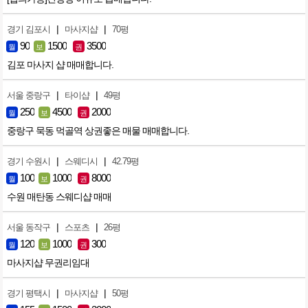
|
|
경기 김포시
마사지샵
70평
90
1500
3500
월
보
권
김포 마사지 샵 매매합니다.
|
|
서울 중랑구
타이샵
49평
250
4500
2000
월
보
권
중랑구 묵동 먹골역 상권좋은 매물 매매합니다.
|
|
경기 수원시
스웨디시
42.79평
100
1000
8000
월
보
권
수원 매탄동 스웨디샵 매매
|
|
서울 동작구
스포츠
26평
120
1000
300
월
보
권
마사지샵 무권리임대
|
|
경기 평택시
마사지샵
50평