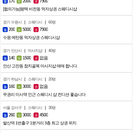
170
2000
7900
월
보
권
[협의가능]평택 비전동 먹자상권 스웨디시샵
|
|
경기 수원시
스웨디시
60평
200
5000
7900
월
보
권
수원 메탄동 먹자상권 스웨디시샵
|
|
경기 안산시
마사지샵
40평
140
1500
없음
월
보
권
안산 고잔동 참치골목 마사지샵 매매 합니다
|
|
경기 하남시
스웨디시
20평
160
3000
없음
월
보
권
무권리 미사역 인근 스웨디시 샵 컨디션 좋습니다
|
|
서울 강서구
스웨디시
30평
260
3000
4500
월
보
권
발산역 1번출구 1분거리 3층 최고 상권 위치