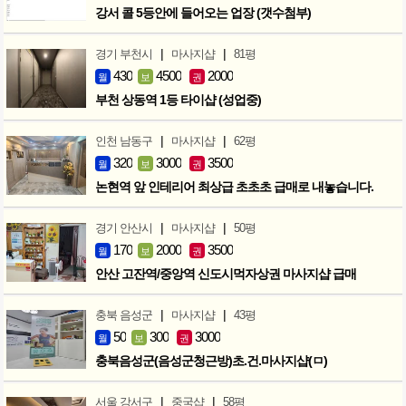
강서 콜 5등안에 들어오는 업장 (갯수첨부)
|
|
경기 부천시
마사지샵
81평
430
4500
2000
월
보
권
부천 상동역 1등 타이샵 (성업중)
|
|
인천 남동구
마사지샵
62평
320
3000
3500
월
보
권
논현역 앞 인테리어 최상급 초초초 급매로 내놓습니다.
|
|
경기 안산시
마사지샵
50평
170
2000
3500
월
보
권
안산 고잔역/중앙역 신도시먹자상권 마사지샵 급매
|
|
충북 음성군
마사지샵
43평
50
300
3000
월
보
권
충북음성군(음성군청근방)초.건.마사지샵(ㅁ)
|
|
서울 강서구
중국샵
58평