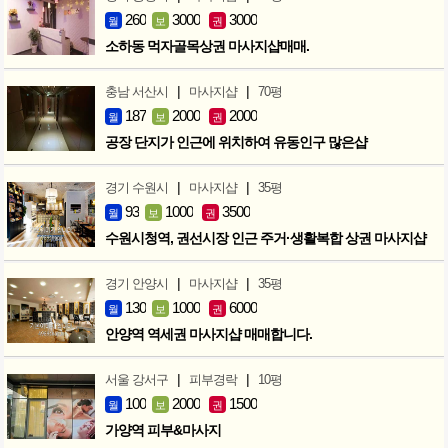
260
3000
3000
월
보
권
소하동 먹자골목상권 마사지샵매매.
|
|
충남 서산시
마사지샵
70평
187
2000
2000
월
보
권
공장 단지가 인근에 위치하여 유동인구 많은샵
|
|
경기 수원시
마사지샵
35평
93
1000
3500
월
보
권
수원시청역, 권선시장 인근 주거·생활복합 상권 마사지샵
|
|
경기 안양시
마사지샵
35평
130
1000
6000
월
보
권
안양역 역세권 마사지샵 매매합니다.
|
|
서울 강서구
피부경락
10평
100
2000
1500
월
보
권
가양역 피부&마사지