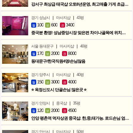
강서구 최상급 태국샵 오토8년운영, 최고매출 가게 초급매!!!
|
|
경기 성남시
마사지샵
43평
100
600
3400
월
보
권
중국분 환영! 성남중앙시장 맞은편 차이나골목에 위치한 마사지샵
|
|
서울 동대문구
마사지샵
40평
170
2000
8000
월
보
권
동대문구/한국직원4명/손님많음
|
|
경기 양주시
마사지샵
40평
150
3000
4000
월
보
권
⭐ 옥정신도시 단골손님 많은곳 ⭐
|
|
경기 안양시
중국샵
35평
120
2000
4500
월
보
권
안양 평촌역 먹자상권 중국샵. 한,중,태가능. 로드손님 엄청많아요!
|
|
경기 안산시
마사지샵
50평