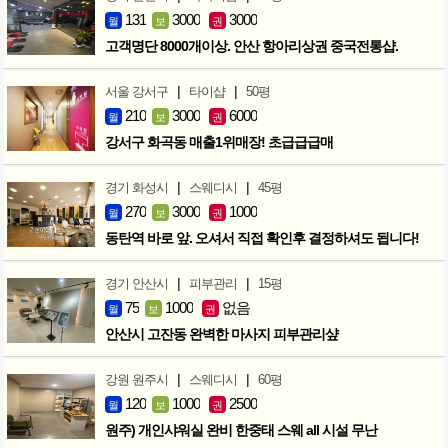
131
3000
3000
월
보
권
고객명단 8000개이상. 안산 항아리상권 중국전통샵.
|
|
서울 강서구
타이샵
50평
210
3000
6000
월
보
권
강서구 화곡동 매출1위매장! 초급급급매
|
|
경기 화성시
스웨디시
45평
270
3000
1000
월
보
권
동탄역 바로 앞. 오셔서 직접 확인후 결정하셔도 됩니다!
|
|
경기 안산시
피부관리
15평
75
1000
없음
월
보
권
안산시 고잔동 완벽한 마사지 피부관리샾
|
|
강원 원주시
스웨디시
60평
120
1000
2500
월
보
권
원주) 개인샤워실 완비 한중태 스웨 all 시설 무난