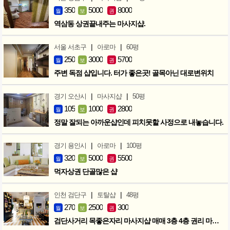
350
5000
8000
월
보
권
역삼동 상권끝내주는 마사지샵.
|
|
서울 서초구
아로마
60평
250
3000
5700
월
보
권
주변 독점 샵입니다. 터가 좋은곳! 골목아닌 대로변위치
|
|
경기 오산시
마사지샵
50평
105
1000
2800
월
보
권
정말 잘되는 아까운샵인데 피치못할 사정으로 내놓습니다.
|
|
경기 용인시
아로마
100평
320
5000
5500
월
보
권
먹자상권 단골많은 샵
|
|
인천 검단구
토탈샵
48평
270
2500
300
월
보
권
검단사거리 목좋은자리 마사지샵 매매 3층 4층 권리 마지막인하 300만