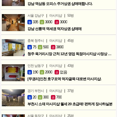
강남 역삼동 오피스 주거상권 샵매매합니다.
|
|
서울 강남구
마사지샵
50평
335
3000
3000
월
보
권
강남 선릉역 역세권 먹자상권 샵매매
|
|
충북 청주시
마사지샵
45평
75
500
3800
월
보
권
청주 육거리시장 근처 12년 영업 독점마사지샵 사정상 급매합니다.
|
|
인천 남동구
마사지샵
43평
190
2000
없음
월
보
권
[무권리]인천 호구포역 먹자골목 대로변 마사지샵.
|
|
경기 부천시
마사지샵
37평
20
300
700
월
보
권
부천시 소재 마사지샵 월세 20 초급매! 편하게 장사하실분
|
|
서울 동작구
마사지샵
25평