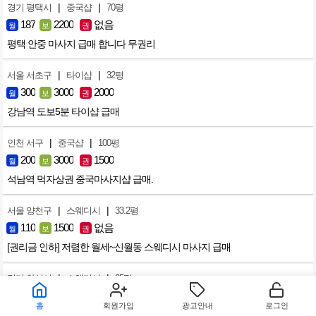
|
|
경기 평택시
중국샵
70평
187
2200
없음
월
보
권
평택 안중 마사지 급매 합니다 무권리
|
|
서울 서초구
타이샵
32평
300
3000
2000
월
보
권
강남역 도보5분 타이샵 급매
|
|
인천 서구
중국샵
100평
200
3000
1500
월
보
권
석남역 먹자상권 중국마사지샵 급매.
|
|
서울 양천구
스웨디시
33.2평
110
1500
없음
월
보
권
[권리금 인하] 저렴한 월세~신월동 스웨디시 마사지 급매
|
|
경기 화성시
스웨디시
35평
80
1500
2500
월
보
권
홈
회원가입
광고안내
로그인
병점동 바닐라 스웨디시 매매 합니다 !