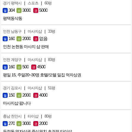
|
|
경기 평택시
스포츠
60평
304
3000
5000
월
보
권
평택동삭동
|
|
인천 남동구
마사지샵
33평
160
2000
없음
월
보
권
인천 논현동 마사지 샵 판매
|
|
인천 계양구
마사지샵
83평
160
500
4500
월
보
권
평일 15, 주말20~30명 호텔/모텔 밀집 먹자상권
|
|
경기 김포시
마사지샵
51평
150
2000
4000
월
보
권
마사지샵 팝니다
|
|
충남 천안시
타이샵
80평
270
3000
2000
월
보
권
두정동 먹자상권 중심위치 초건전 타이샵