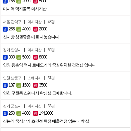
165
2000
5000
월
보
권
미사역 먹자골목 마사지샵
|
|
서울 관악구
마사지샵
48평
265
4000
2000
월
보
권
신대방 상권좋은 매물 내놓습니다
|
|
경기 안양시
마사지샵
60평
300
5000
8000
월
보
권
안양 평촌역 먹자 로데오거리 중심위치한 건전샵 입니다
|
|
인천 남동구
스웨디시
51평
187
1500
3500
월
보
권
인천 구월동 스웨디시 왁싱샵 급매합니다.
|
|
경기 군포시
마사지샵
55평
250
4000
1억2000
월
보
권
산본역 중심상가 초건전 독점 매출걱정 없는 대박 샵