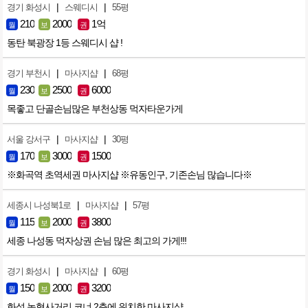
|
|
경기 화성시
스웨디시
55평
210
2000
1억
월
보
권
동탄 북광장 1등 스웨디시 샵 !
|
|
경기 부천시
마사지샵
68평
230
2500
6000
월
보
권
목좋고 단골손님많은 부천상동 먹자타운가게
|
|
서울 강서구
마사지샵
30평
170
3000
1500
월
보
권
※화곡역 초역세권 마사지샵 ※유동인구, 기존손님 많습니다※
|
|
세종시 나성북1로
마사지샵
57평
115
2000
3800
월
보
권
세종 나성동 먹자상권 손님 많은 최고의 가게!!!
|
|
경기 화성시
마사지샵
60평
150
2000
3200
월
보
권
화성 농협사거리 코너 2층에 위치한 마사지샵