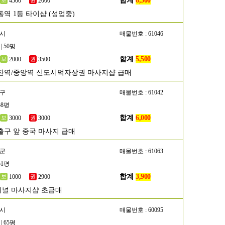
합계
6,500
4500
2000
동역 1등 타이샵 (성업중)
산시
매물번호 : 61046
| 50평
합계
5,500
2000
3500
잔역/중앙역 신도시먹자상권 마사지샵 급매
서구
매물번호 : 61042
58평
합계
6,000
3000
3000
출구 앞 중국 마사지 급매
평군
매물번호 : 61063
51평
합계
3,900
1000
2900
널 마사지샵 초급매
포시
매물번호 : 60095
| 65평