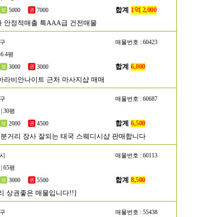
합계
1억 2,000
5000
7000
 안정적매출 특AAA급 건전매물
양구
매물번호 : 60423
46.4평
합계
6,000
3000
3000
아라비안나이트 근처 마사지샵 매매
진구
매물번호 : 60687
| 30평
합계
6,500
2000
4500
1분거리 장사 잘되는 태국 스웨디시샵 판매합니다
원시
매물번호 : 60113
| 65평
합계
8,500
3000
5500
리 상권좋은 매물입니다!!]
랑구
매물번호 : 55438