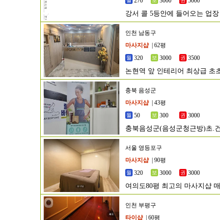
270
3000
5000
강서 콜 5등안에 들어오는 업장
인천 남동구
마사지샵
| 62평
320
3000
3500
논현역 앞 인테리어 최상급 초
충북 음성군
마사지샵
| 43평
50
300
3000
충북음성군(음성군청근방)초.건
서울 영등포구
마사지샵
| 90평
320
3000
3000
여의도80평 최고의 마사지샵 
인천 부평구
타이샵
| 60평