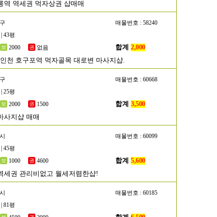
릉역 역세권 먹자상권 샵매매
동구
매물번호 : 58240
| 43평
합계
2,000
2000
없음
]인천 호구포역 먹자골목 대로변 마사지샵.
작구
매물번호 : 60668
| 25평
합계
3,500
2000
1500
마사지샵 매매
흥시
매물번호 : 60099
| 45평
합계
5,600
1000
4600
역세권 관리비없고 월세저렴한샵!
천시
매물번호 : 60185
| 81평