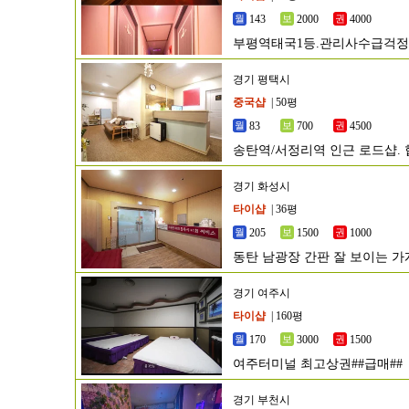
143
2000
4000
부평역태국1등.관리사수급걱
계확실합니다
경기 평택시
중국샵
| 50평
83
700
4500
송탄역/서정리역 인근 로드샵. 
경기 화성시
타이샵
| 36평
205
1500
1000
동탄 남광장 간판 잘 보이는 가
경기 여주시
타이샵
| 160평
170
3000
1500
여주터미널 최고상권##급매##
경기 부천시