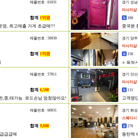
매물번호 : 61031
경기 성
마사지샵
합계
1억원
100
영, 최고매출 가게 초급매!!!
중국분 
매물번호 : 59939
경기 양
마사지샵
합계
1억원
150
음
⭐ 옥정
매물번호 : 57811
경기 안
마사지샵
합계
6,500
131
한,중,태가능. 로드손님 엄청많아요!
고객명단
매물번호 : 60931
경기 화
스웨디시
합계
9,000
270
초급급급매
동탄역 