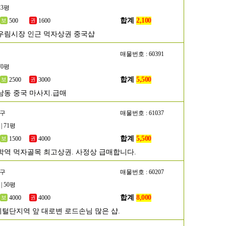
23평
합계
2,100
500
1600
우림시장 인근 먹자상권 중국샵
매물번호 : 60391
70평
합계
5,500
2500
3000
남동 중국 마사지.급매
수구
매물번호 : 61037
| 71평
합계
5,500
1500
4000
학역 먹자골목 최고상권. 사정상 급매합니다.
악구
매물번호 : 60207
| 50평
합계
8,000
4000
4000
털단지역 앞 대로변 로드손님 많은 샵.