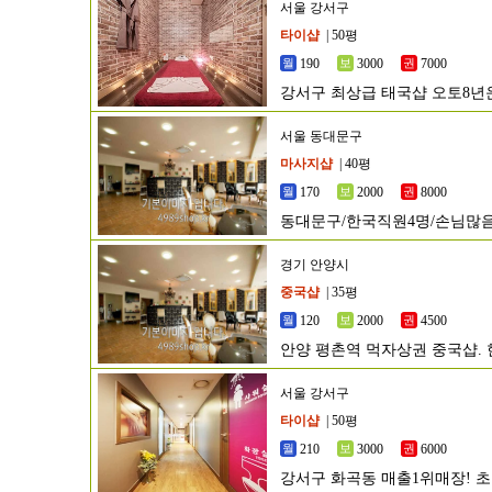
서울 강서구
타이샵
| 50평
190
3000
7000
강서구 최상급 태국샵 오토8년운
서울 동대문구
마사지샵
| 40평
170
2000
8000
동대문구/한국직원4명/손님많
경기 안양시
중국샵
| 35평
120
2000
4500
안양 평촌역 먹자상권 중국샵. 
서울 강서구
타이샵
| 50평
210
3000
6000
강서구 화곡동 매출1위매장! 