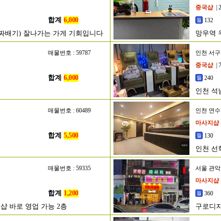
중국샵
| 
합계
6,000
132
알짜배기) 잘나가는 가게 기회입니다
망우역 
매물번호 : 59787
인천 서구
중국샵
| 
합계
6,000
240
인천 석
매물번호 : 60489
인천 연
마사지샵
합계
5,500
130
인천 선
매물번호 : 59335
서울 관
마사지샵
합계
1,200
360
 바로 영업 가능 2층
구로디지