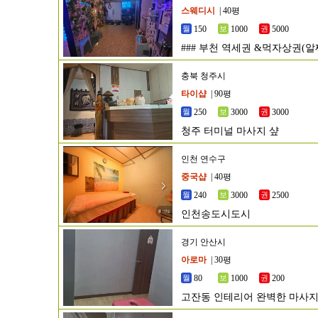
스웨디시
| 40평
150
1000
5000
### 부천 역세권 &먹자상권(
###
충북 청주시
타이샵
| 90평
250
3000
3000
청주 터미널 마사지 샾
인천 연수구
중국샵
| 40평
240
3000
2500
인천송도시도시
경기 안산시
아로마
| 30평
80
1000
200
고잔동 인테리어 완벽한 마사지샵