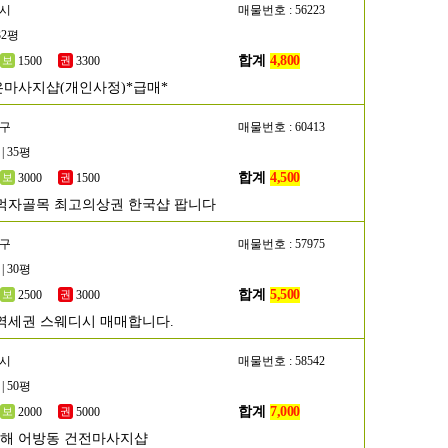
포시
매물번호 : 56223
32평
합계
4,800
1500
3300
마사지샵(개인사정)*급매*
초구
매물번호 : 60413
| 35평
합계
4,500
3000
1500
먹자골목 최고의상권 한국샵 팝니다
초구
매물번호 : 57975
| 30평
합계
5,500
2500
3000
역세권 스웨디시 매매합니다.
해시
매물번호 : 58542
| 50평
합계
7,000
2000
5000
김해 어방동 건전마사지샵