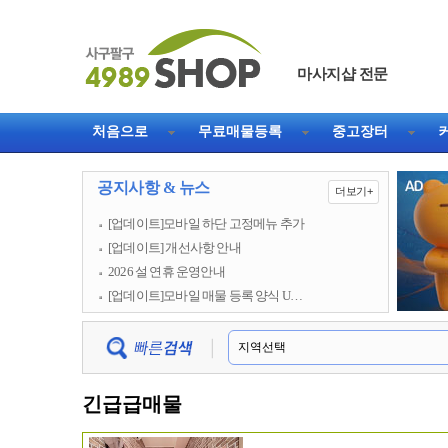
마사지샵 전문
직거래 1등 웹사이트
처음으로
무료매물등록
중고장터
공지사항 & 뉴스
더보기+
[업데이트]모바일 하단 고정메뉴 추가
[업데이트] 개선사항 안내
2026 설 연휴 운영안내
[업데이트]모바일 매물 등록 양식 U…
긴급급매물