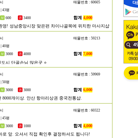
남시
매물번호 : 60605
| 43평
합계
4,000
600
3400
환영! 성남중앙시장 맞은편 차이나골목에 위치한 마사지샵
주시
매물번호 : 59213
| 40평
합계
7,000
3000
4000
신도시 단골손님 많은곳 ⭐
산시
매물번호 : 59969
| 50평
합계
6,000
3000
3000
 8000개이상. 안산 항아리상권 중국전통샵.
성시
매물번호 : 60322
| 45평
합계
4,000
3000
1000
바로 앞. 오셔서 직접 확인후 결정하셔도 됩니다!