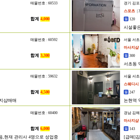
매물번호 : 60533
경기 김
스포츠
| 
합계
4,000
120
시설좋은
매물번호 : 60592
서울 서
마사지샵
합계
3,300
300
서초동 
매물번호 : 59632
서울 서
스웨디시
합계
4,500
247
사지샵매매
논현역 
매물번호 : 60400
경남 김
마사지샵
합계
6,000
143
없음,현재 관리사 4명으로 성업중
[급매]