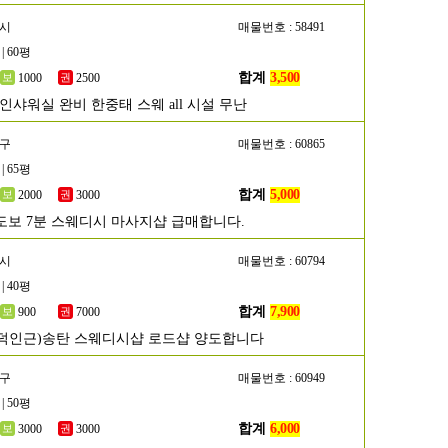
주시
매물번호 : 58491
| 60평
합계
3,500
1000
2500
인샤워실 완비 한중태 스웨 all 시설 무난
해구
매물번호 : 60865
| 65평
합계
5,000
2000
3000
도보 7분 스웨디시 마사지샵 급매합니다.
택시
매물번호 : 60794
| 40평
합계
7,900
900
7000
덕인근)송탄 스웨디시샵 로드샵 양도합니다
남구
매물번호 : 60949
| 50평
합계
6,000
3000
3000