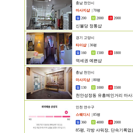
충남 천안시
마사지샵
| 70평
200
2000
2000
신불당 정통샵
경기 고양시
타이샵
| 36평
160
1500
1800
역세권 예쁜샵
충남 천안시
마사지샵
| 80평
130
1000
3500
천안성정동 유흥메인거리 마
인천 연수구
스웨디시
| 85평
360
4000
2000
85평, 각방 샤워장, 단속기록