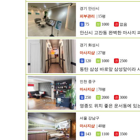
경기 안산시
피부관리
| 15평
75
1000
없음
안산시 고잔동 완벽한 마사지
경기 화성시
마사지샵
| 27평
120
1000
2500
동탄 삼성 바로앞 삼성앞이라 
인천 중구
마사지샵
| 70평
250
2000
3000
영종도 위치 좋은 운서동에 있
서울 강남구
마사지샵
| 40평
143
1100
3500