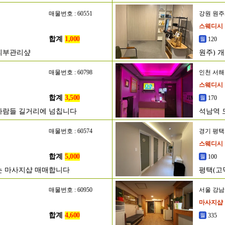
매물번호 : 60551
강원 원
스웨디시
합계
1,000
120
 피부관리샾
원주) 개
매물번호 : 60798
인천 서
스웨디시
합계
3,500
170
사람들 길거리에 넘칩니다
석남역 
매물번호 : 60574
경기 평
스웨디시
합계
5,000
100
는 마사지샵 매매합니다
평택(고
매물번호 : 60950
서울 강
마사지샵
합계
4,600
335