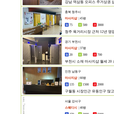
강남 역삼동 오피스 주거상권 
충북 청주시
마사지샵
| 45평
75
500
3800
청주 육거리시장 근처 12년 
경기 부천시
마사지샵
| 37평
20
300
700
부천시 소재 마사지샵 월세 20
인천 남동구
마사지샵
| 60평
135
1500
2000
구월동 시장인근 유동인구 많고
서울 강서구
스웨디시
| 40평