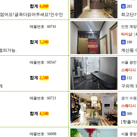
합계
6,000
285
정없어요!글꼭다읽어주세요!인수인
최고단가
매물번호 : 60741
인천 계
타이샵
| 
합계
5,200
199
협의가능.
계산동 
매물번호 : 60547
서울 광
스웨디시
합계
2,500
132
게
구의역 
매물번호 : 60721
경기 수
스웨디시
합계
4,500
300
[핫플거
매물번호 : 56098
서울 중