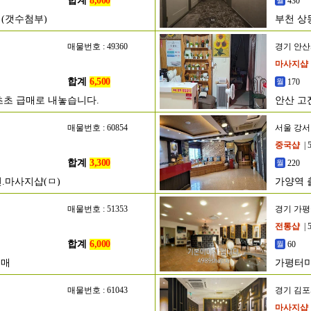
합계
8,000
430
 (갯수첨부)
부천 상
매물번호 : 49360
경기 안
마사지샵
합계
6,500
170
초초 급매로 내놓습니다.
안산 고
매물번호 : 60854
서울 강
중국샵
| 
합계
3,300
220
.마사지샵(ㅁ)
가양역 
매물번호 : 51353
경기 가
전통샵
| 
합계
6,000
60
매매
가평터미
매물번호 : 61043
경기 김
마사지샵