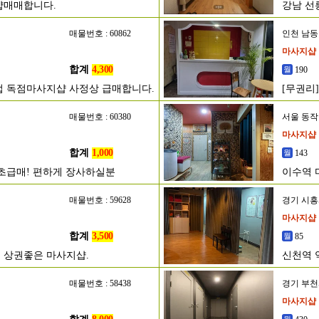
샵매매합니다.
강남 선
매물번호 : 60862
인천 남
마사지샵
합계
4,300
190
영업 독점마사지샵 사정상 급매합니다.
[무권리
매물번호 : 60380
서울 동
마사지샵
합계
1,000
143
 초급매! 편하게 장사하실분
이수역 
매물번호 : 59628
경기 시
마사지샵
합계
3,500
85
 상권좋은 마사지샵.
신천역 
매물번호 : 58438
경기 부
마사지샵