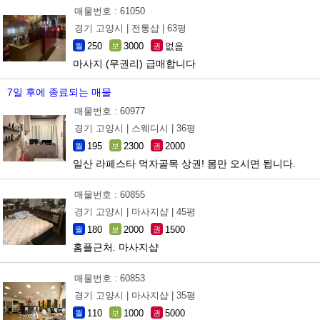
매물번호 : 61050
경기 고양시 |
전통샵 |
63평
250
3000
없음
월
보
권
마사지 (무권리) 급매합니다
7일 후에 종료되는 매물
매물번호 : 60977
경기 고양시 |
스웨디시 |
36평
195
2300
2000
월
보
권
일산 라페스타 먹자골목 상권! 몸만 오시면 됩니다.
매물번호 : 60855
경기 고양시 |
마사지샵 |
45평
180
2000
1500
월
보
권
홈플근처. 마사지샵
매물번호 : 60853
경기 고양시 |
마사지샵 |
35평
110
1000
5000
월
보
권