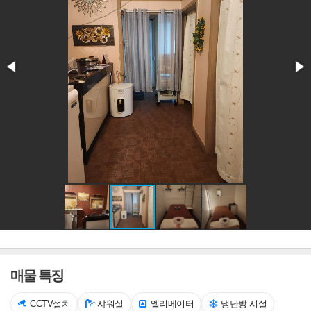
매물 특징
CCTV설치
샤워실
엘리베이터
냉난방 시설