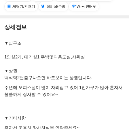
세탁기/건조기
탕비실/주방
Wi-Fi 인터넷
상세 정보
▼샵구조
1인실2개, 대기실1,주방및다용도실,샤워실
▼상권
백석역2번출구나오면 바로보이는 상권입니다.
주변에 오피스텔이 많이 자리잡고 있어 1인가구가 많아 혼자서
쏠쏠하게 장사할 수 있어요~
▼기타사항
혼자서 조용히 장사하실분 연락주세요~