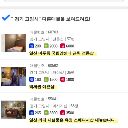
" 경기 고양시" 다른매물을 보여드려요!
매물번호 : 60703
경기 고양시 |
전통샵 |
57평
200
2000
6000
월
보
권
일산 마두동 국립암센터 근처 정통샵
매물번호 : 60592
경기 고양시 |
타이샵 |
36평
160
1500
1800
월
보
권
역세권 예쁜샵
매물번호 : 55041
경기 고양시 |
마사지샵 |
68평
265
3500
3500
월
보
권
일산 라페 시설좋은 유명 스웨디시샵 내놓습니다