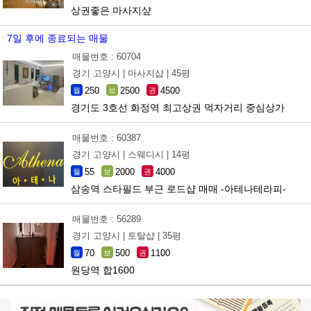
상권좋은 마사지샾
7일 후에 종료되는 매물
매물번호 : 60704
경기 고양시 |
마사지샵 |
45평
250
2500
4500
월
보
권
경기도 3호선 화정역 최고상권 먹자거리 중심상가
매물번호 : 60387
경기 고양시 |
스웨디시 |
14평
55
2000
4000
월
보
권
삼송역 스타필드 부근 로드샵 매매 -아테나테라피-
매물번호 : 56289
경기 고양시 |
토탈샵 |
35평
70
500
1100
월
보
권
원당역 합1600