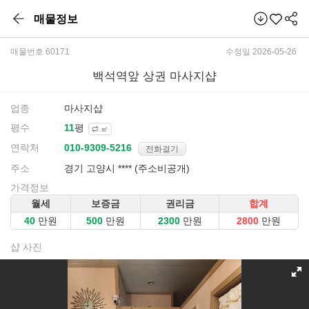
매물정보
매물번호 60171
수정일 2026-05-26
백석역앞 상권 마사지샵
업종
마사지샵
평수
평
㎡
연락처
전화걸기
주소
경기 고양시 **** (주소비공개)
가격정보
월세
보증금
권리금
합계
만원
만원
만원
만원
샵 사진