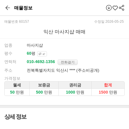
매물정보
매물번호 60157
수정일 2026-05-25
익산 마사지샵 매매
업종
마사지샵
평수
평
㎡
연락처
전화걸기
주소
전북특별자치도 익산시 **** (주소비공개)
가격정보
월세
보증금
권리금
합계
만원
만원
만원
만원
상세 정보