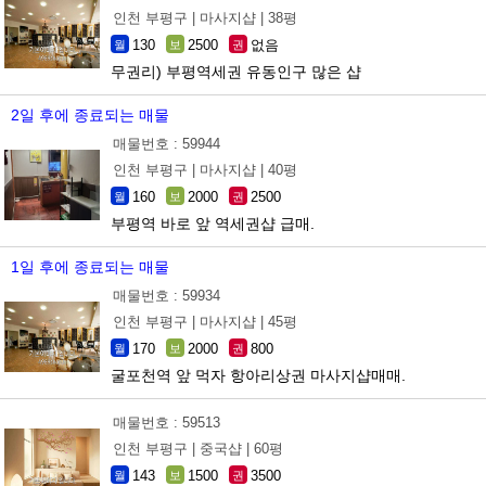
인천 부평구 |
마사지샵 |
38평
130
2500
없음
월
보
권
무권리) 부평역세권 유동인구 많은 샵
2일 후에 종료되는 매물
매물번호 : 59944
인천 부평구 |
마사지샵 |
40평
160
2000
2500
월
보
권
부평역 바로 앞 역세권샵 급매.
1일 후에 종료되는 매물
매물번호 : 59934
인천 부평구 |
마사지샵 |
45평
170
2000
800
월
보
권
굴포천역 앞 먹자 항아리상권 마사지샵매매.
매물번호 : 59513
인천 부평구 |
중국샵 |
60평
143
1500
3500
월
보
권