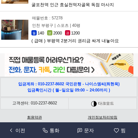
굴포천역 인근 효실천먹자골목 독점 마사지
매물번호 : 57278
인천 부평구 |
스포츠 |
40평
140
2000
1200
월
보
권
( 급매 ) 부평역 2분거리 권리금 싸게 내놓아요
입금계좌 : 010-2237-8602 국민은행 - 나이스엠씨(최현욱)
입금확인시간 ( 월~일요일 09:00 ~ 24:00까지 )
고객센터: 010-2237-8602
다크모드
회원약관
개인정보처리방침
회사명: 나이스엠씨 | 사업자등록번호 : 566-42-00631 | 주소: 충남 천안시 서북구 쌍용17길
이전
통화
문자
찜
52, 401-1308 | 통신판매사업신고:2022-충남천안-0552호 | 개인정보책임자(CPO): 최홍석 |
대표자 최현욱 Copyright ⓒ 2002-2026 4989shop Co. All rights reserved.