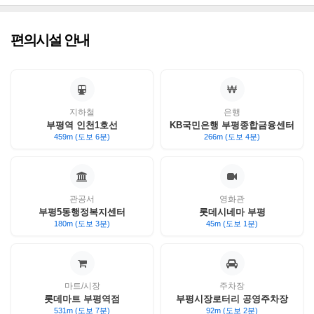
편의시설 안내
지하철
은행
부평역 인천1호선
KB국민은행 부평종합금융센터
459m (도보 6분)
266m (도보 4분)
관공서
영화관
부평5동행정복지센터
롯데시네마 부평
180m (도보 3분)
45m (도보 1분)
마트/시장
주차장
롯데마트 부평역점
부평시장로터리 공영주차장
531m (도보 7분)
92m (도보 2분)