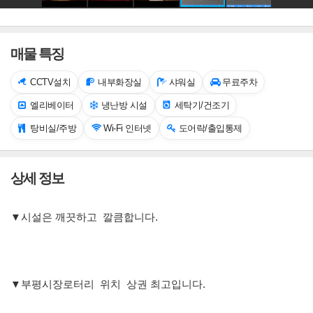
매물 특징
CCTV설치
내부화장실
샤워실
무료주차
엘리베이터
냉난방 시설
세탁기/건조기
탕비실/주방
Wi-Fi 인터넷
도어락/출입통제
상세 정보
▼시설은 깨끗하고 깔큼합니다.
▼부평시장로터리 위치 상권 최고입니다.