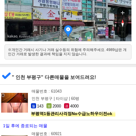
, KnWorks
※개인간 거래시 사기나 거래 실수등의 위험에 주의해주세요. 4989샵은 개
남서
인간 거래로 발생한 결과에 책임을 지지 않습니다.
북동
" 인천 부평구" 다른매물을 보여드려요!
매물번호 : 61043
인천 부평구 |
타이샵 |
60평
143
2000
4000
월
보
권
부평역1등관리사걱정No수급노하우이전ok
1일 후에 종료되는 매물
매물번호 : 60921