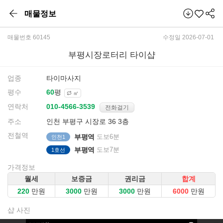
매물정보
매물번호 60145
수정일 2026-07-01
부평시장로터리 타이샵
업종
타이마사지
평수
평
㎡
연락처
전화걸기
주소
인천 부평구 시장로 36 3층
전철역
부평역
도보6분
인천1
부평역
도보7분
1호선
가격정보
월세
보증금
권리금
합계
만원
만원
만원
만원
샵 사진