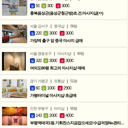
50
300
3000
월
보
권
충북음성군(음성군청근방)초.건.마사지샵(ㅁ)
|
|
서울 강서구
중국샵
58평
220
3000
3000
월
보
권
가양역 출구 앞 중국 마사지 급매
|
|
서울 영등포구
마사지샵
90평
320
3000
3000
월
보
권
여의도80평 최고의 마사지샵 매매
|
|
경기 가평군
전통샵
51평
60
1000
2900
월
보
권
가평터미널 마사지샵 초급매
|
|
인천 부평구
타이샵
60평
143
2000
4000
월
보
권
부평역태국1등.기회찬스지금잡으세요!수급걱정No관리사수급노하우이전ok