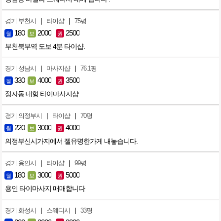
|
|
경기 부천시
타이샵
75평
180
2000
2500
월
보
권
부천북부역 도보 4분 타이샵.
|
|
경기 성남시
마사지샵
76.1평
330
4000
3500
월
보
권
정자동 대형 타이마사지샵
|
|
경기 의정부시
타이샵
70평
220
3000
4000
월
보
권
의정부신시가지에서 젤유명한가게 내놓습니다.
|
|
경기 용인시
타이샵
99평
180
3000
5000
월
보
권
용인 타이마사지 매매합니다
|
|
경기 화성시
스웨디시
33평