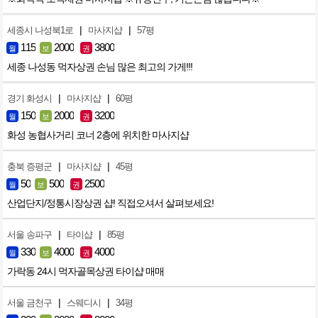
|
|
세종시 나성북1로
마사지샵
57평
115
2000
3800
월
보
권
세종 나성동 먹자상권 손님 많은 최고의 가게!!!
|
|
경기 화성시
마사지샵
60평
150
2000
3200
월
보
권
화성 농협사거리 코너 2층에 위치한 마사지샵
|
|
충북 증평군
마사지샵
45평
50
500
2500
월
보
권
산업단지/정통시장상권 샵! 직접오셔서 살펴보세요!
|
|
서울 송파구
타이샵
85평
330
4000
4000
월
보
권
가락동 24시 먹자골목상권 타이샵 매매
|
|
서울 금천구
스웨디시
34평