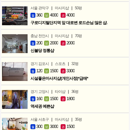
|
|
서울 관악구
마사지샵
50평
360
4000
4000
월
보
권
구로디지털단지역 앞 대로변 로드손님 많은 샵.
|
|
충남 천안시
마사지샵
70평
200
2000
2000
월
보
권
신불당 정통샵
|
|
경기 김포시
스포츠
32평
120
1500
3300
월
보
권
시설좋은마사지샵(개인사정)*급매*
|
|
경기 고양시
타이샵
36평
160
1500
1800
월
보
권
역세권 예쁜샵
|
|
서울 서초구
마사지샵
35평
300
3000
1500
월
보
권