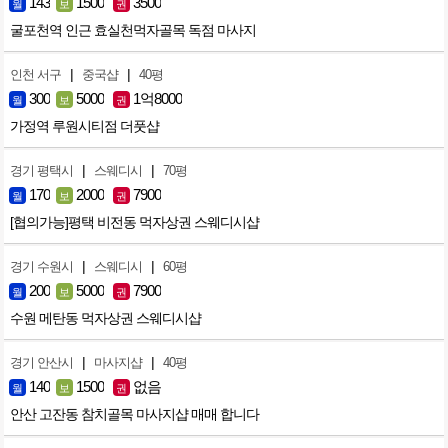
143
1500
3500
월
보
권
굴포천역 인근 효실천먹자골목 독점 마사지
|
|
인천 서구
중국샵
40평
300
5000
1억8000
월
보
권
가정역 루원시티점 더풋샵
|
|
경기 평택시
스웨디시
70평
170
2000
7900
월
보
권
[협의가능]평택 비전동 먹자상권 스웨디시샵
|
|
경기 수원시
스웨디시
60평
200
5000
7900
월
보
권
수원 메탄동 먹자상권 스웨디시샵
|
|
경기 안산시
마사지샵
40평
140
1500
없음
월
보
권
안산 고잔동 참치골목 마사지샵 매매 합니다