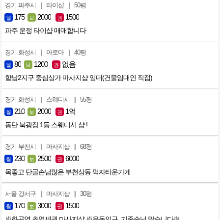
|
|
경기 파주시
타이샵
50평
175
2000
1500
월
보
권
파주 운정 타이샵 매매합니다
|
|
경기 화성시
아로마
40평
80
1200
없음
월
보
권
향남2지구 중심상가 마사지샵 임대(건물임대인 직접)
|
|
경기 화성시
스웨디시
55평
210
2000
1억
월
보
권
동탄 북광장 1등 스웨디시 샵 !
|
|
경기 부천시
마사지샵
68평
230
2500
6000
월
보
권
목좋고 단골손님많은 부천상동 먹자타운가게
|
|
서울 강서구
마사지샵
30평
170
3000
1500
월
보
권
※화곡역 초역세권 마사지샵 ※유동인구, 기존손님 많습니다※