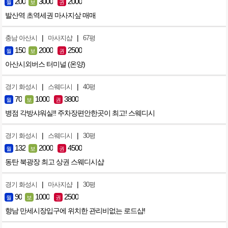
200
3000
2000
월
보
권
발산역 초역세권 마사지샆 매매
|
|
충남 아산시
마사지샵
67평
150
2000
2500
월
보
권
아산시외버스 터미널 (온양)
|
|
경기 화성시
스웨디시
40평
70
1000
3800
월
보
권
병점 각방샤워실!! 주차장편안한곳이 최고! 스웨디시
|
|
경기 화성시
스웨디시
30평
132
2000
4500
월
보
권
동탄 북광장 최고 상권 스웨디시샵
|
|
경기 화성시
마사지샵
30평
90
1000
2500
월
보
권
향남 만세시장입구에 위치한 관리비없는 로드샵!