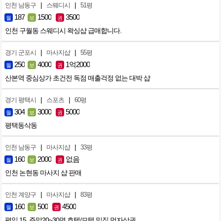
|
|
인천 남동구
스웨디시
51평
187
1500
3500
월
보
권
인천 구월동 스웨디시 왁싱샵 급매합니다.
|
|
경기 군포시
마사지샵
55평
250
4000
1억2000
월
보
권
산본역 중심상가 초건전 독점 매출걱정 없는 대박 샵
|
|
경기 평택시
스포츠
60평
304
3000
5000
월
보
권
평택동삭동
|
|
인천 남동구
마사지샵
33평
160
2000
없음
월
보
권
인천 논현동 마사지 샵 판매
|
|
인천 계양구
마사지샵
83평
160
500
4500
월
보
권
평일 15, 주말20~30명 호텔/모텔 밀집 먹자상권