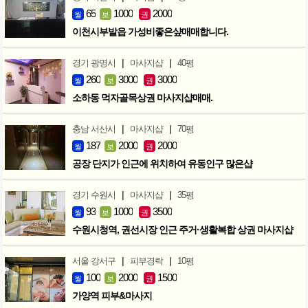
65
1000
2000
월
보
권
이천시부발읍 가성비좋은샾매매합니다.
|
|
경기 광명시
마사지샵
40평
260
3000
3000
월
보
권
소하동 먹자골목상권 마사지샵매매.
|
|
충남 서산시
마사지샵
70평
187
2000
2000
월
보
권
공장 단지가 인근에 위치하여 유동인구 많은샵
|
|
경기 수원시
마사지샵
35평
93
1000
3500
월
보
권
수원시청역, 권선시장 인근 주거·생활복합 상권 마사지샵
|
|
서울 강서구
피부경락
10평
100
2000
1500
월
보
권
가양역 피부&마사지