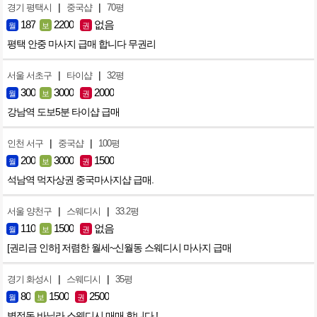
|
|
경기 평택시
중국샵
70평
187
2200
없음
월
보
권
평택 안중 마사지 급매 합니다 무권리
|
|
서울 서초구
타이샵
32평
300
3000
2000
월
보
권
강남역 도보5분 타이샵 급매
|
|
인천 서구
중국샵
100평
200
3000
1500
월
보
권
석남역 먹자상권 중국마사지샵 급매.
|
|
서울 양천구
스웨디시
33.2평
110
1500
없음
월
보
권
[권리금 인하] 저렴한 월세~신월동 스웨디시 마사지 급매
|
|
경기 화성시
스웨디시
35평
80
1500
2500
월
보
권
병점동 바닐라 스웨디시 매매 합니다 !