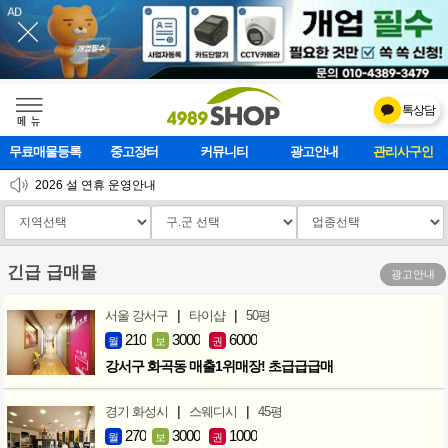
톡상담
메    뉴
무료매물등록
중고장터
커뮤니티
광고안내
마사지클럽
2026 설 연휴 운영안내
[업데이트]모바일 하단 고정메뉴 추가
[업데이트] 개선사항 안내
긴급 급매물
광고안내
|
|
서울 강서구
타이샵
50평
210
3000
6000
월
보
권
강서구 화곡동 매출1위매장! 초급급급매
|
|
경기 화성시
스웨디시
45평
270
3000
1000
월
보
권