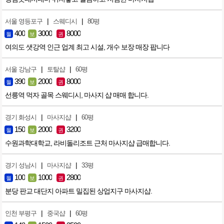
|
|
서울 영등포구
스웨디시
80평
400
3000
8000
월
보
권
여의도 샛강역 인근 업계 최고 시설, 개수 보장 매장 팝니다
|
|
서울 강남구
토탈샵
60평
390
2000
8000
월
보
권
선릉역 먹자 골목 스웨디시, 마사지 샵 매매 합니다.
|
|
경기 화성시
마사지샵
60평
150
2000
3200
월
보
권
수원과학대학교, 라비돌리조트 근처 마사지샵 급매합니다.
|
|
경기 성남시
마사지샵
33평
100
1000
2800
월
보
권
분당 판교 대단지 아파트 밀집된 상업지구 마사지샵.
|
|
인천 부평구
중국샵
60평