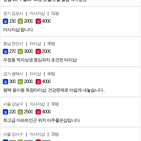
|
|
경기 김포시
마사지샵
51평
150
2000
4000
월
보
권
마사지샵 팝니다
|
|
충남 천안시
타이샵
80평
270
3000
2000
월
보
권
두정동 먹자상권 중심위치 초건전 타이샵
|
|
경기 평택시
타이샵
60평
300
2000
4000
월
보
권
평택 용이동 독점타이샵. 건강문제로 아쉽게 내놓습니다..
|
|
서울 강남구
마사지샵
30평
220
2500
4000
월
보
권
최고급 아파트인근 위치 아주좋은샵입니다.
|
|
서울 강서구
마사지샵
33평