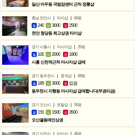
일산 마두동 국립암센터 근처 정통샵
|
|
충남 천안시
타이샵
60평
240
3000
2500
월
보
권
천안 청당동 최고상권 타이샵
|
|
경기 시흥시
마사지샵
25평
100
2000
1800
월
보
권
시흥 신천역근처 마사지샵 급매
|
|
경기 동두천시
중국샵
68평
189
3000
없음
월
보
권
동두천시 지행동 마사지샵 급매합니다(무권리금)
|
|
경기 오산시
토탈샵
55평
191
1500
3500
월
보
권
오산궐동메인상권
|
|
경기 이천시
타이샵
45평