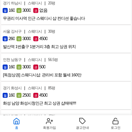
|
|
경기 하남시
스웨디시
20평
160
3000
없음
월
보
권
무권리 미사역 인근 스웨디시 샵 컨디션 좋습니다
|
|
서울 강서구
스웨디시
30평
260
3000
4500
월
보
권
발산역 1번출구 1분거리 3층 최고 상권 위치
|
|
인천 남동구
스웨디시
56.5평
160
3000
500
월
보
권
[독점상권] 스웨디시샵. 관리비 포함 월세 160만
|
|
경기 화성시
스웨디시
85평
160
2500
4500
월
보
권
화성 남양 화성시청인근 최고 상권 샵매매!!!!
|
|
경기 양주시
마사지샵
40평
150
3000
4000
월
보
권
홈
회원가입
광고안내
로그인
❤️ 옥정신도시 단골손님 많은곳 ❤️