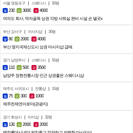
|
|
서울 영등포구
스웨디시
50평
230
3000
4000
월
보
권
여의도 회사, 먹자골목 상권 각방 샤워실 완비 시설 손 댈곳x
|
|
부산 강서구
마사지샵
30평
80
2000
4000
월
보
권
부산 명지국제신도시 상권 마사지샵 급매.
|
|
경기 남양주시
스웨디시
55평
110
500
3500
월
보
권
남양주 장현전통시장 인근 상권좋은 스웨디시샵.
|
|
제주도 서귀포시
전통샵
15평
75
300
1000
월
보
권
제주천제연아로마(관광지)
|
|
경기 화성시
타이샵
32평
130
2000
2000
월
보
권
병점롯데시네마 위치좋고 깔끔하고 저렴한 마사지샵