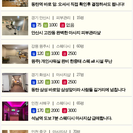
동탄역 바로 앞. 오셔서 직접 확인후 결정하셔도 됩니다!
|
|
경기 안산시
피부관리
15평
75
1000
없음
월
보
권
안산시 고잔동 완벽한 마사지 피부관리샾
|
|
강원 원주시
스웨디시
60평
120
1000
2500
월
보
권
원주) 개인샤워실 완비 한중태 스웨 all 시설 무난
|
|
경기 화성시
마사지샵
27평
120
1000
2500
월
보
권
동탄 삼성 바로앞 삼성앞이라 사람들 길거리에 넘칩니다
|
|
인천 서해구
스웨디시
65평
170
2000
3000
월
보
권
석남역 도보 7분 스웨디시 마사지샵 급매합니다.
|
|
인천 중구
마사지샵
70평