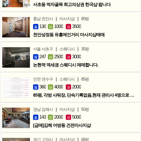
서초동 먹자골목 최고의상권 한국샵 팝니다
|
|
충남 천안시
마사지샵
80평
130
1000
3500
월
보
권
천안성정동 유흥메인거리 마사지샵매매
|
|
서울 서초구
스웨디시
30평
247
2500
3000
월
보
권
논현역 역세권 스웨디시 매매합니다.
|
|
인천 연수구
스웨디시
85평
360
4000
2000
월
보
권
85평, 각방 샤워장, 단속기록없음,현재 관리사 4명으로 성업중
|
|
경남 김해시
마사지샵
50평
143
2000
5000
월
보
권
[급매]김해 어방동 건전마사지샵
|
|
경기 고양시
마사지샵
68평