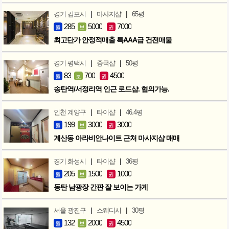
|
|
경기 김포시
마사지샵
65평
285
5000
7000
월
보
권
최고단가 안정적매출 특AAA급 건전매물
|
|
경기 평택시
중국샵
50평
83
700
4500
월
보
권
송탄역/서정리역 인근 로드샵. 협의가능.
|
|
인천 계양구
타이샵
46.4평
199
3000
3000
월
보
권
계산동 아라비안나이트 근처 마사지샵 매매
|
|
경기 화성시
타이샵
36평
205
1500
1000
월
보
권
동탄 남광장 간판 잘 보이는 가게
|
|
서울 광진구
스웨디시
30평
132
2000
4500
월
보
권