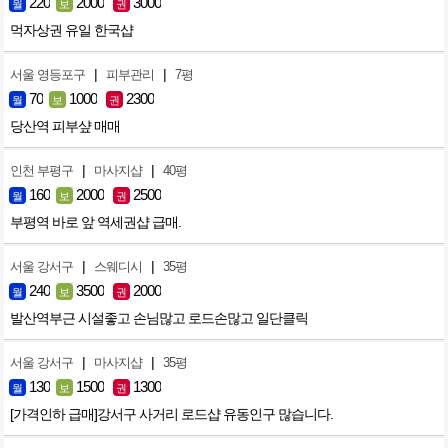
220
2000
3000
월
보
권
먹자상권 유일 한국샵
|
|
서울 영등포구
피부관리
7평
70
1000
2300
월
보
권
당산역 피부샾 매매
|
|
인천 부평구
마사지샵
40평
160
2000
2500
월
보
권
부평역 바로 앞 역세권샵 급매.
|
|
서울 강서구
스웨디시
35평
240
3500
2000
월
보
권
발산역부근 시설좋고 손님많고 로드손많고 일단클릭
|
|
서울 강서구
마사지샵
35평
130
1500
1300
월
보
권
[가격인하 급매]강서구 사거리 로드샵 유동인구 많습니다.