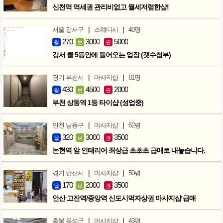
신천역 역세권 관리비없고 월세저렴한샵!
|
|
서울 강서구
스웨디시
40평
270
3000
5000
월
보
권
강서 콜 5등안에 들어오는 업장 (갯수첨부)
|
|
경기 부천시
마사지샵
81평
430
4500
2000
월
보
권
부천 상동역 1등 타이샵 (성업중)
|
|
인천 남동구
마사지샵
62평
320
3000
3500
월
보
권
논현역 앞 인테리어 최상급 초초초 급매로 내놓습니다.
|
|
경기 안산시
마사지샵
50평
170
2000
3500
월
보
권
안산 고잔역/중앙역 신도시먹자상권 마사지샵 급매
|
|
충북 음성군
마사지샵
43평