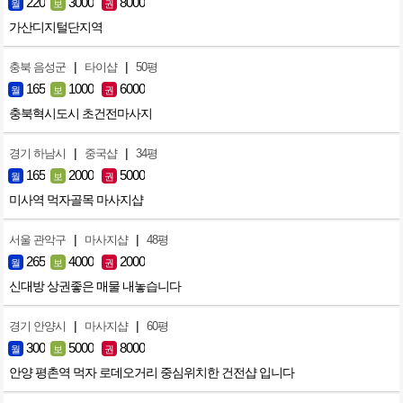
220
3000
8000
월
보
권
가산디지털단지역
|
|
충북 음성군
타이샵
50평
165
1000
6000
월
보
권
충북혁시도시 초건전마사지
|
|
경기 하남시
중국샵
34평
165
2000
5000
월
보
권
미사역 먹자골목 마사지샵
|
|
서울 관악구
마사지샵
48평
265
4000
2000
월
보
권
신대방 상권좋은 매물 내놓습니다
|
|
경기 안양시
마사지샵
60평
300
5000
8000
월
보
권
안양 평촌역 먹자 로데오거리 중심위치한 건전샵 입니다