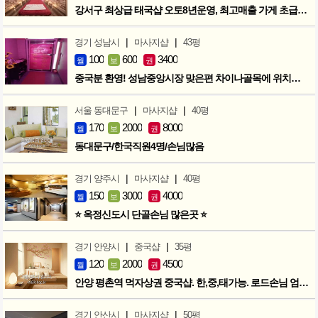
강서구 최상급 태국샵 오토8년운영, 최고매출 가게 초급매!!!
|
|
경기 성남시
마사지샵
43평
100
600
3400
월
보
권
중국분 환영! 성남중앙시장 맞은편 차이나골목에 위치한 마사지샵
|
|
서울 동대문구
마사지샵
40평
170
2000
8000
월
보
권
동대문구/한국직원4명/손님많음
|
|
경기 양주시
마사지샵
40평
150
3000
4000
월
보
권
⭐ 옥정신도시 단골손님 많은곳 ⭐
|
|
경기 안양시
중국샵
35평
120
2000
4500
월
보
권
안양 평촌역 먹자상권 중국샵. 한,중,태가능. 로드손님 엄청많아요!
|
|
경기 안산시
마사지샵
50평