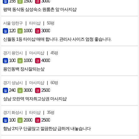
155
1500
3000
월
보
권
평택 동삭동 삼성숙소 원룸촌 앞 마사지샵
|
|
서울 양천구
타이샵
50평
120
1000
3000
월
보
권
신월동 1등 타이샵 매매 합니다. 관리사 사이즈 엄청 좋습니다.
|
|
경기 용인시
마사지샵
45평
100
1000
4000
월
보
권
용인동백 장사잘되는샆
|
|
경기 성남시
마사지샵
60평
240
3000
2500
월
보
권
성남 모란역 먹자최고상권 마사지샵
|
|
경기 화성시
타이샵
35평
100
2000
2500
월
보
권
향남 2지구 단골많고 깔끔한샵 급하게 내놓습니다