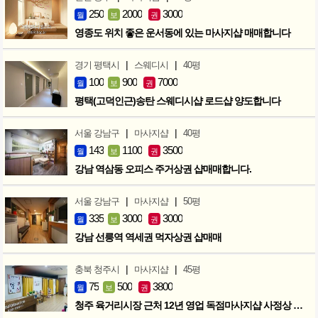
250
2000
3000
월
보
권
영종도 위치 좋은 운서동에 있는 마사지샵 매매합니다
|
|
경기 평택시
스웨디시
40평
100
900
7000
월
보
권
평택(고덕인근)송탄 스웨디시샵 로드샵 양도합니다
|
|
서울 강남구
마사지샵
40평
143
1100
3500
월
보
권
강남 역삼동 오피스 주거상권 샵매매합니다.
|
|
서울 강남구
마사지샵
50평
335
3000
3000
월
보
권
강남 선릉역 역세권 먹자상권 샵매매
|
|
충북 청주시
마사지샵
45평
75
500
3800
월
보
권
청주 육거리시장 근처 12년 영업 독점마사지샵 사정상 급매합니다.