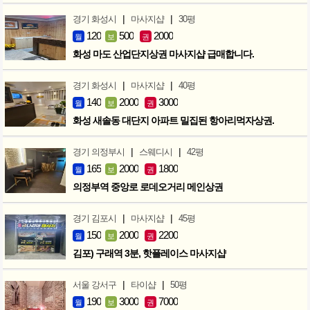
|
|
경기 화성시
마사지샵
30평
120
500
2000
월
보
권
화성 마도 산업단지상권 마사지샵 급매합니다.
|
|
경기 화성시
마사지샵
40평
140
2000
3000
월
보
권
화성 새솔동 대단지 아파트 밀집된 항아리먹자상권.
|
|
경기 의정부시
스웨디시
42평
165
2000
1800
월
보
권
의정부역 중앙로 로데오거리 메인상권
|
|
경기 김포시
마사지샵
45평
150
2000
2200
월
보
권
김포) 구래역 3분, 핫플레이스 마사지샵
|
|
서울 강서구
타이샵
50평
190
3000
7000
월
보
권