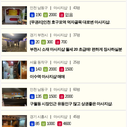
|
|
인천 남동구
마사지샵
43평
190
2000
없음
월
보
권
[무권리]인천 호구포역 먹자골목 대로변 마사지샵.
|
|
경기 부천시
마사지샵
37평
20
300
700
월
보
권
부천시 소재 마사지샵 월세 20 초급매! 편하게 장사하실분
|
|
서울 동작구
마사지샵
25평
143
2000
1500
월
보
권
이수역 마사지샵 매매
|
|
인천 남동구
마사지샵
60평
135
1500
2000
월
보
권
구월동 시장인근 유동인구 많고 상권좋은 마사지샵.
|
|
경기 시흥시
마사지샵
45평
85
1000
4600
월
보
권