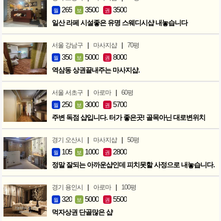
265
3500
3500
월
보
권
일산 라페 시설좋은 유명 스웨디시샵 내놓습니다
|
|
서울 강남구
마사지샵
70평
350
5000
8000
월
보
권
역삼동 상권끝내주는 마사지샵.
|
|
서울 서초구
아로마
60평
250
3000
5700
월
보
권
주변 독점 샵입니다. 터가 좋은곳! 골목아닌 대로변위치
|
|
경기 오산시
마사지샵
50평
105
1000
2800
월
보
권
정말 잘되는 아까운샵인데 피치못할 사정으로 내놓습니다.
|
|
경기 용인시
아로마
100평
320
5000
5500
월
보
권
먹자상권 단골많은 샵