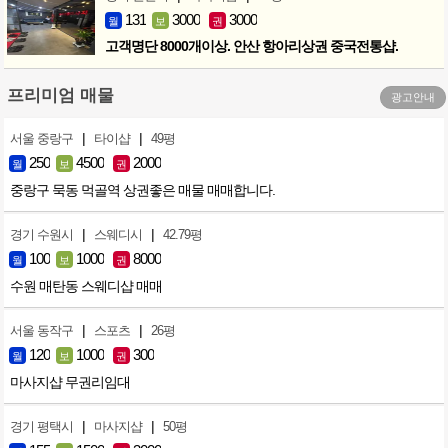
131
3000
3000
월
보
권
고객명단 8000개이상. 안산 항아리상권 중국전통샵.
프리미엄 매물
광고안내
|
|
서울 중랑구
타이샵
49평
250
4500
2000
월
보
권
중랑구 묵동 먹골역 상권좋은 매물 매매합니다.
|
|
경기 수원시
스웨디시
42.79평
100
1000
8000
월
보
권
수원 매탄동 스웨디샵 매매
|
|
서울 동작구
스포츠
26평
120
1000
300
월
보
권
마사지샵 무권리임대
|
|
경기 평택시
마사지샵
50평