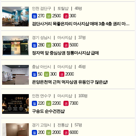
|
|
인천 검단구
토탈샵
48평
270
2500
300
월
보
권
검단사거리 목좋은자리 마사지샵 매매 3층 4층 권리 마지막인하 300만
|
|
경기 성남시
마사지샵
37평
280
3000
5000
월
보
권
정자역 앞 중심상권 정통마사지샵 급매
|
|
충남 아산시
마사지샵
45평
50
300
2000
월
보
권
온양온천역 근처 먹자상권 유동인구 많은샵!
|
|
인천 연수구
마사지샵
100평
220
2200
7300
월
보
권
구송도 순수건전샵
|
|
경기 고양시
전통샵
57평
200
2000
6000
월
보
권