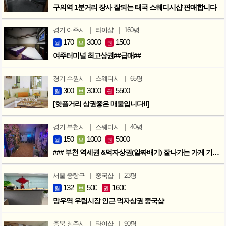
구의역 1분거리 장사 잘되는 태국 스웨디시샵 판매합니다
|
|
경기 여주시
타이샵
160평
170
3000
1500
월
보
권
여주터미널 최고상권##급매##
|
|
경기 수원시
스웨디시
65평
300
3000
5500
월
보
권
[핫플거리 상권좋은 매물입니다!!]
|
|
경기 부천시
스웨디시
40평
150
1000
5000
월
보
권
### 부천 역세권 &먹자상권(알짜배기) 잘나가는 가게 기회입니다 ###
|
|
서울 중랑구
중국샵
23평
132
500
1600
월
보
권
망우역 우림시장 인근 먹자상권 중국샵
|
|
충북 청주시
타이샵
90평