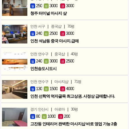
250
3000
3000
월
보
권
청주 터미널 마사지 샾
|
|
인천 서구
중국샵
70평
240
2500
3000
월
보
권
인천 석남동 중국 마사지.급매
|
|
인천 연수구
중국샵
40평
240
3000
2500
월
보
권
인천송도시도시
|
|
인천 연수구
마사지샵
71평
130
1500
4000
월
보
권
인천 선학역 먹자골목 최고상권. 사정상 급매합니다.
|
|
경기 안산시
아로마
30평
80
1000
200
월
보
권
고잔동 인테리어 완벽한 마사지샵 바로 영업 가능 2층