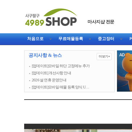
마사지샵 전문
직거래 1등 웹사이트
처음으로
무료매물등록
중고장터
공지사항 & 뉴스
더보기+
[업데이트]모바일 하단 고정메뉴 추가
[업데이트] 개선사항 안내
2026 설 연휴 운영안내
[업데이트]모바일 매물 등록 양식 U…