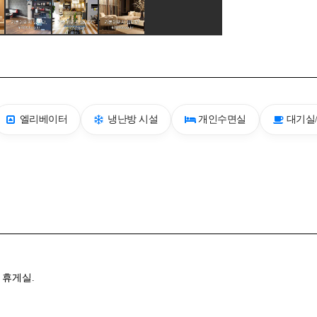
엘리베이터
냉난방 시설
개인수면실
대기실
 휴게실.