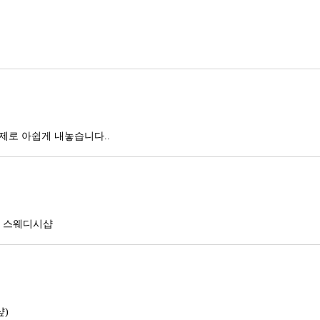
평
제로 아쉽게 내놓습니다..
권 스웨디시샵
샾)