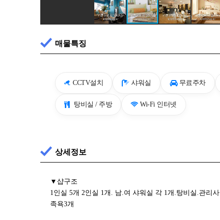
매물특징
CCTV설치
샤워실
무료주차
탕비실 / 주방
Wi-Fi 인터넷
상세정보
▼샵구조
1인실 5개 2인실 1개. 남.여 샤워실 각 1개.탕비실.관리사
족욕3개