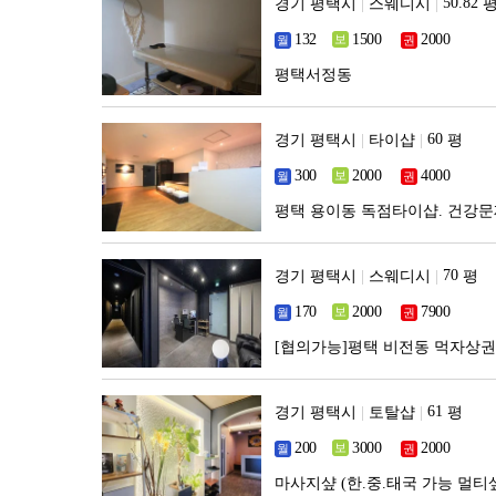
경기 평택시
|
스웨디시
|
평택서정동
경기 평택시
|
타이샵
|
평
평택 용이동 독점타이샵. 건강문
경기 평택시
|
스웨디시
|
평
[협의가능]평택 비전동 먹자상
경기 평택시
|
토탈샵
|
평
마사지샾 (한.중.태국 가능 멀티