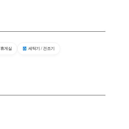
/휴게실
세탁기 / 건조기