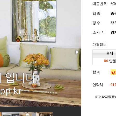
매물번호
600
업 종
중
평 수
소 재 지
경기
가격정보
월세
만원
합 계
연락처
※ 연락처를 문