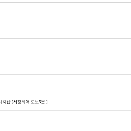
사지샵 [서정리역 도보5분 ]