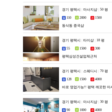
경기 평택시
|
마사지샵
|
평
동삭동 중국샵
경기 평택시
|
타이샵
|
평
평택삼성건설업체근처
경기 평택시
|
스웨디시
|
평
바로 영업가능!! 평택 깨끗한 마
경기 평택시
|
마사지샵
|
평