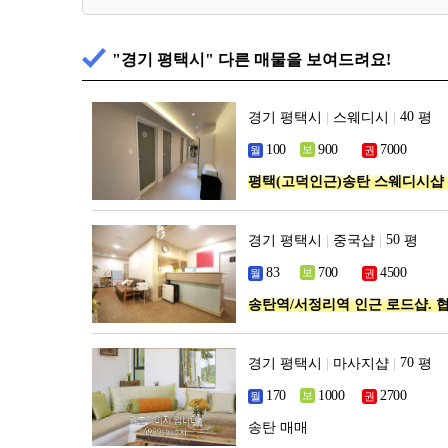
"경기 평택시" 다른 매물을 보여드려요!
경기 평택시
|
스웨디시
|
평
평택(고덕인근)송탄 스웨디시샵
경기 평택시
|
중국샵
|
평
송탄역/서정리역 인근 로드샵. 
경기 평택시
|
마사지샵
|
평
송탄 매매