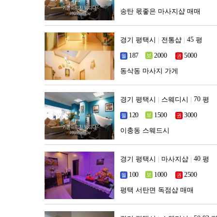
송탄 몫좋은 마사지샵 매매
경기 평택시
|
전통샵
|
평
동삭동 마사지 가게
경기 평택시
|
스웨디시
|
평
이충동 스웨드시
경기 평택시
|
마사지샵
|
평
평택 서탄면 독점샵 매매