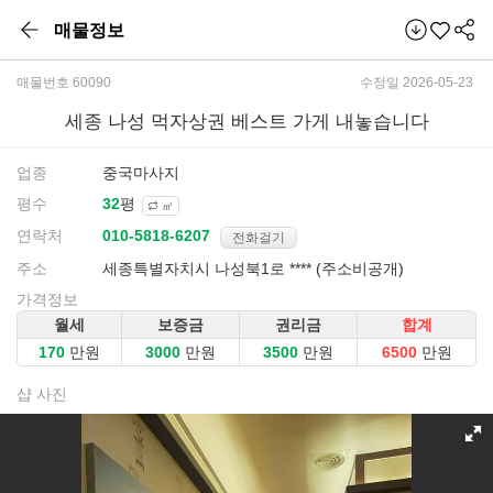
매물정보
매물번호 60090
수정일 2026-05-23
세종 나성 먹자상권 베스트 가게 내놓습니다
업종
중국마사지
평수
평
㎡
연락처
전화걸기
주소
세종특별자치시 나성북1로 **** (주소비공개)
가격정보
월세
보증금
권리금
합계
만원
만원
만원
만원
샵 사진