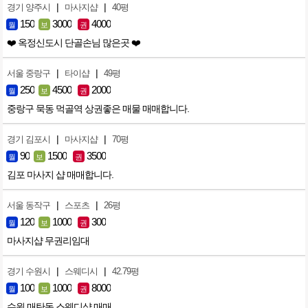
|
|
경기 양주시
마사지샵
40평
150
3000
4000
월
보
권
❤️ 옥정신도시 단골손님 많은곳 ❤️
|
|
서울 중랑구
타이샵
49평
250
4500
2000
월
보
권
중랑구 묵동 먹골역 상권좋은 매물 매매합니다.
|
|
경기 김포시
마사지샵
70평
90
1500
3500
월
보
권
김포 마사지 샵 매매합니다.
|
|
서울 동작구
스포츠
26평
120
1000
300
월
보
권
마사지샵 무권리임대
|
|
경기 수원시
스웨디시
42.79평
100
1000
8000
월
보
권
수원 매탄동 스웨디샵 매매