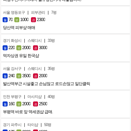
|
|
서울 영등포구
피부관리
7평
70
1000
2300
월
보
권
당산역 피부샾 매매
|
|
경기 화성시
스웨디시
33평
220
2000
3000
월
보
권
먹자상권 유일 한국샵
|
|
서울 강서구
스웨디시
35평
240
3500
2000
월
보
권
발산역부근 시설좋고 손님많고 로드손많고 일단클릭
|
|
인천 부평구
마사지샵
40평
160
2000
2500
월
보
권
부평역 바로 앞 역세권샵 급매.
|
|
경기 파주시
타이샵
50평