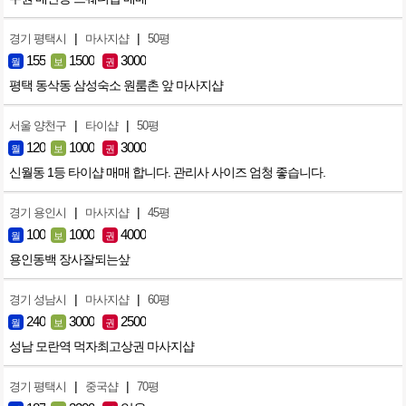
|
|
경기 평택시
마사지샵
50평
155
1500
3000
월
보
권
평택 동삭동 삼성숙소 원룸촌 앞 마사지샵
|
|
서울 양천구
타이샵
50평
120
1000
3000
월
보
권
신월동 1등 타이샵 매매 합니다. 관리사 사이즈 엄청 좋습니다.
|
|
경기 용인시
마사지샵
45평
100
1000
4000
월
보
권
용인동백 장사잘되는샆
|
|
경기 성남시
마사지샵
60평
240
3000
2500
월
보
권
성남 모란역 먹자최고상권 마사지샵
|
|
경기 평택시
중국샵
70평