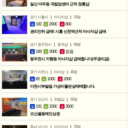
일산 마두동 국립암센터 근처 정통샵
|
|
경기 시흥시
마사지샵
25평
100
2000
800
월
보
권
권리인하 급매! 시흥 신천역근처 마사지샵 급매
|
|
경기 동두천시
중국샵
68평
189
3000
없음
월
보
권
동두천시 지행동 마사지샵 급매합니다(무권리금)
|
|
경기 이천시
타이샵
45평
65
1000
2000
월
보
권
이천시부발읍 가성비좋은샾매매합니다.
|
|
경기 오산시
토탈샵
55평
191
1500
3500
월
보
권
오산궐동메인상권
|
|
충남 서산시
마사지샵
70평