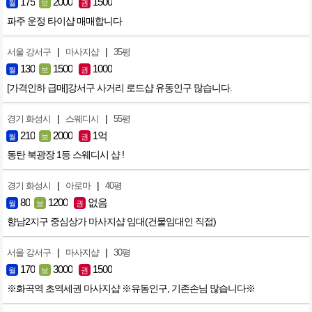
175
2000
1500
월
보
권
파주 운정 타이샵 매매합니다
|
|
서울 강서구
마사지샵
35평
130
1500
1000
월
보
권
[가격인하 급매]강서구 사거리 로드샵 유동인구 많습니다.
|
|
경기 화성시
스웨디시
55평
210
2000
1억
월
보
권
동탄 북광장 1등 스웨디시 샵 !
|
|
경기 화성시
아로마
40평
80
1200
없음
월
보
권
향남2지구 중심상가 마사지샵 임대(건물임대인 직접)
|
|
서울 강서구
마사지샵
30평
170
3000
1500
월
보
권
※화곡역 초역세권 마사지샵 ※유동인구, 기존손님 많습니다※