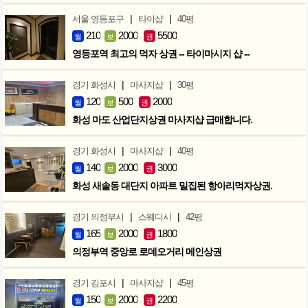
|
|
서울 영등포구
타이샵
40평
210
2000
5500
월
보
권
영등포역 최고의 먹자 상권 -- 타이마시지 샵 --
|
|
경기 화성시
마사지샵
30평
120
500
2000
월
보
권
화성 마도 산업단지상권 마사지샵 급매합니다.
|
|
경기 화성시
마사지샵
40평
140
2000
3000
월
보
권
화성 새솔동 대단지 아파트 밀집된 항아리먹자상권.
|
|
경기 의정부시
스웨디시
42평
165
2000
1800
월
보
권
의정부역 중앙로 로데오거리 메인상권
|
|
경기 김포시
마사지샵
45평
150
2000
2200
월
보
권