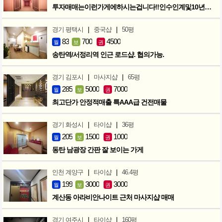
투자매매는이런가게에하시는겁니다!!인수인계및10년노하우 모두승계
|
|
경기 평택시
중국샵
50평
83
700
4500
월
보
권
송탄역/서정리역 인근 로드샵. 협의가능.
|
|
경기 김포시
마사지샵
65평
285
5000
7000
월
보
권
최고단가 안정적매출 특AAA급 건전매물
|
|
경기 화성시
타이샵
36평
205
1500
1000
월
보
권
동탄 남광장 간판 잘 보이는 가게
|
|
인천 계양구
타이샵
46.4평
199
3000
3000
월
보
권
계산동 아라비안나이트 근처 마사지샵 매매
|
|
경기 여주시
타이샵
160평