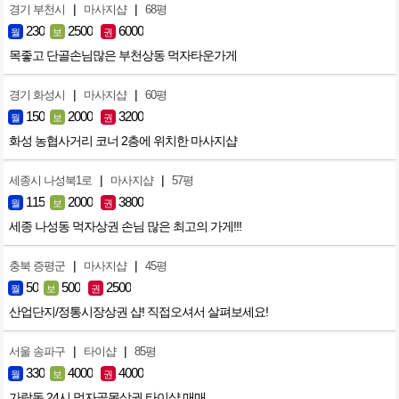
|
|
경기 부천시
마사지샵
68평
230
2500
6000
월
보
권
목좋고 단골손님많은 부천상동 먹자타운가게
|
|
경기 화성시
마사지샵
60평
150
2000
3200
월
보
권
화성 농협사거리 코너 2층에 위치한 마사지샵
|
|
세종시 나성북1로
마사지샵
57평
115
2000
3800
월
보
권
세종 나성동 먹자상권 손님 많은 최고의 가게!!!
|
|
충북 증평군
마사지샵
45평
50
500
2500
월
보
권
산업단지/정통시장상권 샵! 직접오셔서 살펴보세요!
|
|
서울 송파구
타이샵
85평
330
4000
4000
월
보
권
가락동 24시 먹자골목상권 타이샵 매매