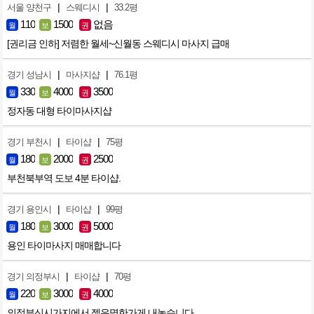
|
|
서울 양천구
스웨디시
33.2평
110
1500
없음
월
보
권
[권리금 인하] 저렴한 월세~신월동 스웨디시 마사지 급매
|
|
경기 성남시
마사지샵
76.1평
330
4000
3500
월
보
권
정자동 대형 타이마사지샵
|
|
경기 부천시
타이샵
75평
180
2000
2500
월
보
권
부천북부역 도보 4분 타이샵.
|
|
경기 용인시
타이샵
99평
180
3000
5000
월
보
권
용인 타이마사지 매매합니다
|
|
경기 의정부시
타이샵
70평
220
3000
4000
월
보
권
의정부신시가지에서 젤유명한가게 내놓습니다.