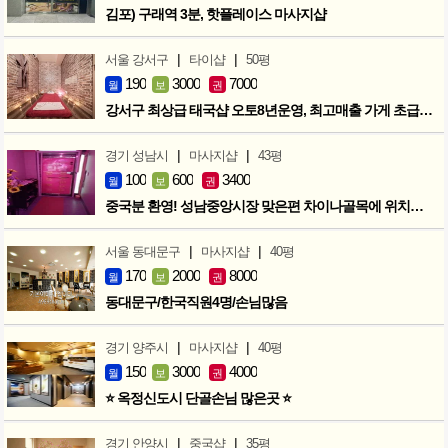
김포) 구래역 3분, 핫플레이스 마사지샵
|
|
서울 강서구
타이샵
50평
190
3000
7000
월
보
권
강서구 최상급 태국샵 오토8년운영, 최고매출 가게 초급매!!!
|
|
경기 성남시
마사지샵
43평
100
600
3400
월
보
권
중국분 환영! 성남중앙시장 맞은편 차이나골목에 위치한 마사지샵
|
|
서울 동대문구
마사지샵
40평
170
2000
8000
월
보
권
동대문구/한국직원4명/손님많음
|
|
경기 양주시
마사지샵
40평
150
3000
4000
월
보
권
⭐ 옥정신도시 단골손님 많은곳 ⭐
|
|
경기 안양시
중국샵
35평