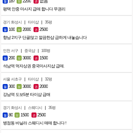
187
2200
없음
월
보
권
평택 안중 마사지 급매 합니다 무권리
|
|
경기 화성시
타이샵
35평
100
2000
2500
월
보
권
향남 2지구 단골많고 깔끔한샵 급하게 내놓습니다
|
|
인천 서구
중국샵
100평
200
3000
1500
월
보
권
석남역 먹자상권 중국마사지샵 급매.
|
|
서울 서초구
타이샵
32평
300
3000
2000
월
보
권
강남역 도보5분 타이샵 급매
|
|
경기 화성시
스웨디시
35평
80
1500
2500
월
보
권
병점동 바닐라 스웨디시 매매 합니다 !