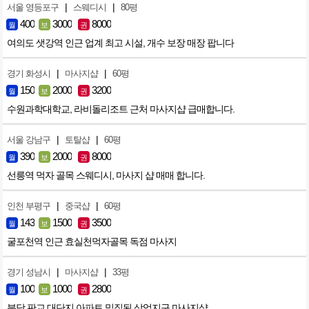
|
|
서울 영등포구
스웨디시
80평
400
3000
8000
월
보
권
여의도 샛강역 인근 업계 최고 시설, 개수 보장 매장 팝니다
|
|
경기 화성시
마사지샵
60평
150
2000
3200
월
보
권
수원과학대학교, 라비돌리조트 근처 마사지샵 급매합니다.
|
|
서울 강남구
토탈샵
60평
390
2000
8000
월
보
권
선릉역 먹자 골목 스웨디시, 마사지 샵 매매 합니다.
|
|
인천 부평구
중국샵
60평
143
1500
3500
월
보
권
굴포천역 인근 효실천먹자골목 독점 마사지
|
|
경기 성남시
마사지샵
33평
100
1000
2800
월
보
권
분당 판교 대단지 아파트 밀집된 상업지구 마사지샵.