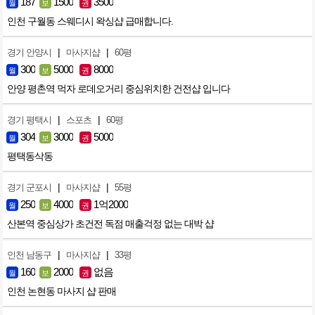
187
1500
3500
월
보
권
인천 구월동 스웨디시 왁싱샵 급매합니다.
|
|
경기 안양시
마사지샵
60평
300
5000
8000
월
보
권
안양 평촌역 먹자 로데오거리 중심위치한 건전샵 입니다
|
|
경기 평택시
스포츠
60평
304
3000
5000
월
보
권
평택동삭동
|
|
경기 군포시
마사지샵
55평
250
4000
1억2000
월
보
권
산본역 중심상가 초건전 독점 매출걱정 없는 대박 샵
|
|
인천 남동구
마사지샵
33평
160
2000
없음
월
보
권
인천 논현동 마사지 샵 판매