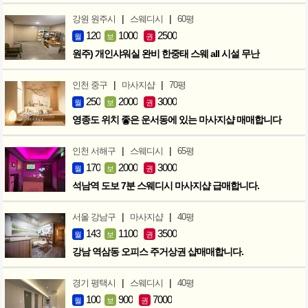
|
|
강원 원주시
스웨디시
60평
120
1000
2500
월
보
권
원주) 개인샤워실 완비 한중태 스웨 all 시설 무난
|
|
인천 중구
마사지샵
70평
250
2000
3000
월
보
권
영종도 위치 좋은 운서동에 있는 마사지샵 매매합니다
|
|
인천 서해구
스웨디시
65평
170
2000
3000
월
보
권
석남역 도보 7분 스웨디시 마사지샵 급매합니다.
|
|
서울 강남구
마사지샵
40평
143
1100
3500
월
보
권
강남 역삼동 오피스 주거상권 샵매매합니다.
|
|
경기 평택시
스웨디시
40평
100
900
7000
월
보
권