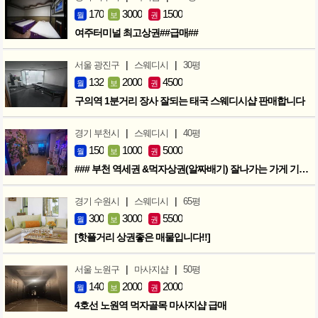
170
3000
1500
월
보
권
여주터미널 최고상권##급매##
|
|
서울 광진구
스웨디시
30평
132
2000
4500
월
보
권
구의역 1분거리 장사 잘되는 태국 스웨디시샵 판매합니다
|
|
경기 부천시
스웨디시
40평
150
1000
5000
월
보
권
### 부천 역세권 &먹자상권(알짜배기) 잘나가는 가게 기회입니다 ###
|
|
경기 수원시
스웨디시
65평
300
3000
5500
월
보
권
[핫플거리 상권좋은 매물입니다!!]
|
|
서울 노원구
마사지샵
50평
140
2000
2000
월
보
권
4호선 노원역 먹자골목 마사지샵 급매