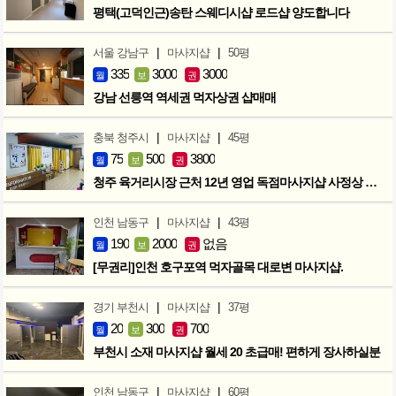
평택(고덕인근)송탄 스웨디시샵 로드샵 양도합니다
|
|
서울 강남구
마사지샵
50평
335
3000
3000
월
보
권
강남 선릉역 역세권 먹자상권 샵매매
|
|
충북 청주시
마사지샵
45평
75
500
3800
월
보
권
청주 육거리시장 근처 12년 영업 독점마사지샵 사정상 급매합니다.
|
|
인천 남동구
마사지샵
43평
190
2000
없음
월
보
권
[무권리]인천 호구포역 먹자골목 대로변 마사지샵.
|
|
경기 부천시
마사지샵
37평
20
300
700
월
보
권
부천시 소재 마사지샵 월세 20 초급매! 편하게 장사하실분
|
|
인천 남동구
마사지샵
60평