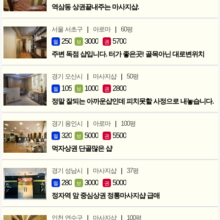
역삼동 상권끝내주는 마사지샵.
|
|
서울 서초구
아로마
60평
250
3000
5700
월
보
권
주변 독점 샵입니다. 터가 좋은곳! 골목아닌 대로변위치
|
|
경기 오산시
마사지샵
50평
105
1000
2800
월
보
권
정말 잘되는 아까운샵인데 피치못할 사정으로 내놓습니다.
|
|
경기 용인시
아로마
100평
320
5000
5500
월
보
권
먹자상권 단골많은 샵
|
|
경기 성남시
마사지샵
37평
280
3000
5000
월
보
권
정자역 앞 중심상권 정통마사지샵 급매
|
|
인천 연수구
마사지샵
100평