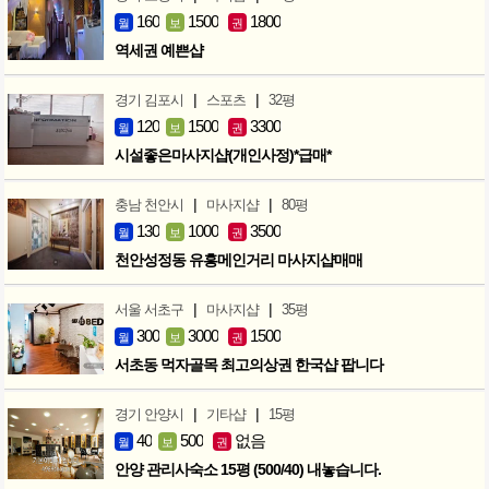
160
1500
1800
월
보
권
역세권 예쁜샵
|
|
경기 김포시
스포츠
32평
120
1500
3300
월
보
권
시설좋은마사지샵(개인사정)*급매*
|
|
충남 천안시
마사지샵
80평
130
1000
3500
월
보
권
천안성정동 유흥메인거리 마사지샵매매
|
|
서울 서초구
마사지샵
35평
300
3000
1500
월
보
권
서초동 먹자골목 최고의상권 한국샵 팝니다
|
|
경기 안양시
기타샵
15평
40
500
없음
월
보
권
안양 관리사숙소 15평 (500/40) 내놓습니다.