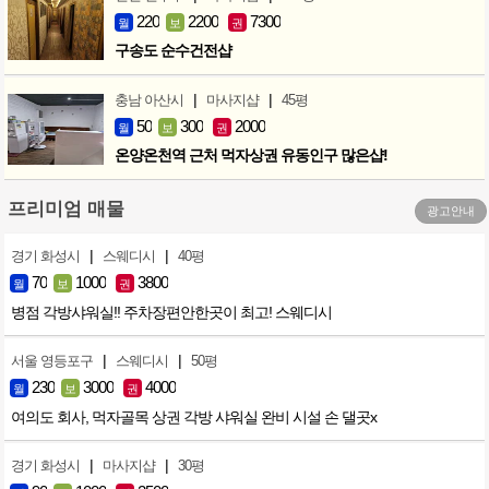
220
2200
7300
월
보
권
구송도 순수건전샵
|
|
충남 아산시
마사지샵
45평
50
300
2000
월
보
권
온양온천역 근처 먹자상권 유동인구 많은샵!
프리미엄 매물
광고안내
|
|
경기 화성시
스웨디시
40평
70
1000
3800
월
보
권
병점 각방샤워실!! 주차장편안한곳이 최고! 스웨디시
|
|
서울 영등포구
스웨디시
50평
230
3000
4000
월
보
권
여의도 회사, 먹자골목 상권 각방 샤워실 완비 시설 손 댈곳x
|
|
경기 화성시
마사지샵
30평