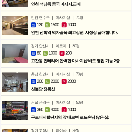
인천 석남동 중국 마사지.급매
|
|
인천 연수구
마사지샵
71평
130
1500
4000
월
보
권
인천 선학역 먹자골목 최고상권. 사정상 급매합니다.
|
|
경기 안산시
아로마
30평
80
1000
200
월
보
권
고잔동 인테리어 완벽한 마사지샵 바로 영업 가능 2층
|
|
충남 천안시
마사지샵
70평
200
2000
2000
월
보
권
신불당 정통샵
|
|
서울 관악구
마사지샵
50평
360
4000
4000
월
보
권
구로디지털단지역 앞 대로변 로드손님 많은 샵.
|
|
경기 고양시
타이샵
36평