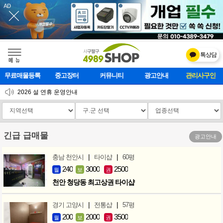
톡상담
메    뉴
무료매물등록
중고장터
커뮤니티
광고안내
관리사구인
2026 설 연휴 운영안내
[업데이트]모바일 하단 고정메뉴 추가
[업데이트] 개선사항 안내
긴급 급매물
광고안내
|
|
충남 천안시
타이샵
60평
240
3000
2500
월
보
권
천안 청당동 최고상권 타이샵
|
|
경기 고양시
전통샵
57평
200
2000
3500
월
보
권