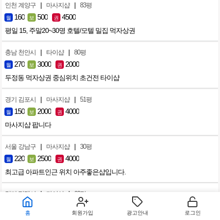
|
|
인천 계양구
마사지샵
83평
160
500
4500
월
보
권
평일 15, 주말20~30명 호텔/모텔 밀집 먹자상권
|
|
충남 천안시
타이샵
80평
270
3000
2000
월
보
권
두정동 먹자상권 중심위치 초건전 타이샵
|
|
경기 김포시
마사지샵
51평
150
2000
4000
월
보
권
마사지샵 팝니다
|
|
서울 강남구
마사지샵
30평
220
2500
4000
월
보
권
최고급 아파트인근 위치 아주좋은샵입니다.
|
|
경기 평택시
타이샵
60평
300
2000
4000
월
보
권
홈
회원가입
광고안내
로그인
평택 용이동 독점타이샵. 건강문제로 아쉽게 내놓습니다..