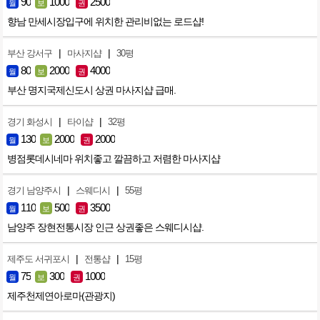
90
1000
2500
월
보
권
향남 만세시장입구에 위치한 관리비없는 로드샵!
|
|
부산 강서구
마사지샵
30평
80
2000
4000
월
보
권
부산 명지국제신도시 상권 마사지샵 급매.
|
|
경기 화성시
타이샵
32평
130
2000
2000
월
보
권
병점롯데시네마 위치좋고 깔끔하고 저렴한 마사지샵
|
|
경기 남양주시
스웨디시
55평
110
500
3500
월
보
권
남양주 장현전통시장 인근 상권좋은 스웨디시샵.
|
|
제주도 서귀포시
전통샵
15평
75
300
1000
월
보
권
제주천제연아로마(관광지)