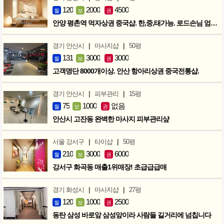
120
2000
4500
월
보
권
안양 평촌역 먹자상권 중국샵. 한,중,태가능. 로드손님 엄청많아요!
|
|
경기 안산시
마사지샵
50평
131
3000
3000
월
보
권
고객명단 8000개이상. 안산 항아리상권 중국전통샵.
|
|
경기 안산시
피부관리
15평
75
1000
없음
월
보
권
안산시 고잔동 완벽한 마사지 피부관리샾
|
|
서울 강서구
타이샵
50평
210
3000
6000
월
보
권
강서구 화곡동 매출1위매장! 초급급급매
|
|
경기 화성시
마사지샵
27평
120
1000
2500
월
보
권
동탄 삼성 바로앞 삼성앞이라 사람들 길거리에 넘칩니다