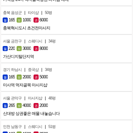
|
|
충북 음성군
타이샵
50평
165
1000
6000
월
보
권
충북혁시도시 초건전마사지
|
|
서울 금천구
스웨디시
34평
220
3000
8000
월
보
권
가산디지털단지역
|
|
경기 하남시
중국샵
34평
165
2000
5000
월
보
권
미사역 먹자골목 마사지샵
|
|
서울 관악구
마사지샵
48평
265
4000
2000
월
보
권
신대방 상권좋은 매물 내놓습니다
|
|
인천 남동구
스웨디시
51평