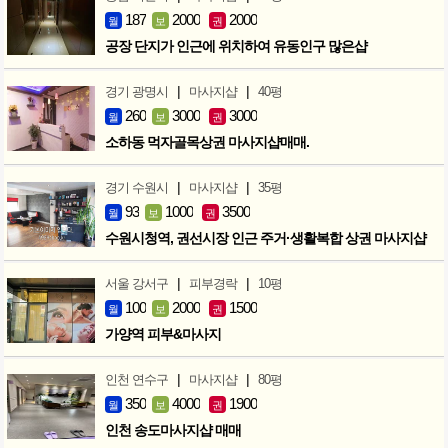
187
2000
2000
월
보
권
공장 단지가 인근에 위치하여 유동인구 많은샵
|
|
경기 광명시
마사지샵
40평
260
3000
3000
월
보
권
소하동 먹자골목상권 마사지샵매매.
|
|
경기 수원시
마사지샵
35평
93
1000
3500
월
보
권
수원시청역, 권선시장 인근 주거·생활복합 상권 마사지샵
|
|
서울 강서구
피부경락
10평
100
2000
1500
월
보
권
가양역 피부&마사지
|
|
인천 연수구
마사지샵
80평
350
4000
1900
월
보
권
인천 송도마사지샵 매매