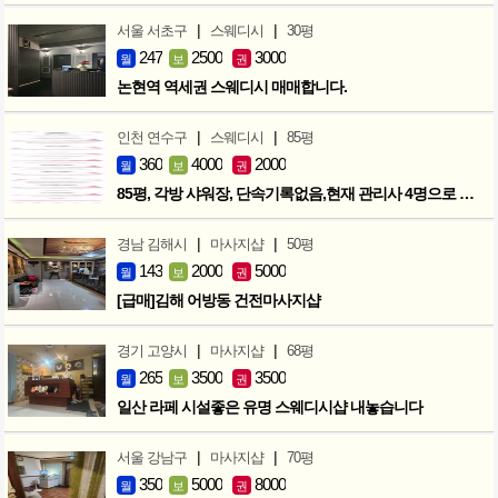
|
|
서울 서초구
스웨디시
30평
247
2500
3000
월
보
권
논현역 역세권 스웨디시 매매합니다.
|
|
인천 연수구
스웨디시
85평
360
4000
2000
월
보
권
85평, 각방 샤워장, 단속기록없음,현재 관리사 4명으로 성업중
|
|
경남 김해시
마사지샵
50평
143
2000
5000
월
보
권
[급매]김해 어방동 건전마사지샵
|
|
경기 고양시
마사지샵
68평
265
3500
3500
월
보
권
일산 라페 시설좋은 유명 스웨디시샵 내놓습니다
|
|
서울 강남구
마사지샵
70평
350
5000
8000
월
보
권