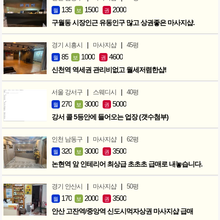
135
1500
2000
월
보
권
구월동 시장인근 유동인구 많고 상권좋은 마사지샵.
|
|
경기 시흥시
마사지샵
45평
85
1000
4600
월
보
권
신천역 역세권 관리비없고 월세저렴한샵!
|
|
서울 강서구
스웨디시
40평
270
3000
5000
월
보
권
강서 콜 5등안에 들어오는 업장 (갯수첨부)
|
|
인천 남동구
마사지샵
62평
320
3000
3500
월
보
권
논현역 앞 인테리어 최상급 초초초 급매로 내놓습니다.
|
|
경기 안산시
마사지샵
50평
170
2000
3500
월
보
권
안산 고잔역/중앙역 신도시먹자상권 마사지샵 급매