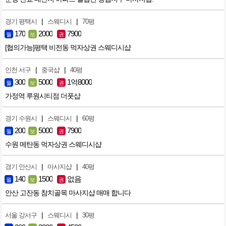
|
|
경기 평택시
스웨디시
70평
170
2000
7900
월
보
권
[협의가능]평택 비전동 먹자상권 스웨디시샵
|
|
인천 서구
중국샵
40평
300
5000
1억8000
월
보
권
가정역 루원시티점 더풋샵
|
|
경기 수원시
스웨디시
60평
200
5000
7900
월
보
권
수원 메탄동 먹자상권 스웨디시샵
|
|
경기 안산시
마사지샵
40평
140
1500
없음
월
보
권
안산 고잔동 참치골목 마사지샵 매매 합니다
|
|
서울 강서구
스웨디시
30평