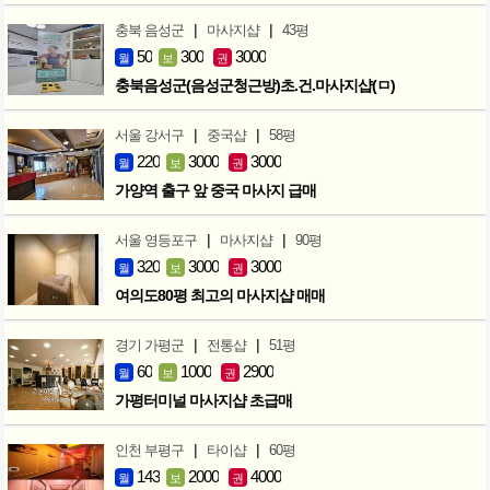
|
|
충북 음성군
마사지샵
43평
50
300
3000
월
보
권
충북음성군(음성군청근방)초.건.마사지샵(ㅁ)
|
|
서울 강서구
중국샵
58평
220
3000
3000
월
보
권
가양역 출구 앞 중국 마사지 급매
|
|
서울 영등포구
마사지샵
90평
320
3000
3000
월
보
권
여의도80평 최고의 마사지샵 매매
|
|
경기 가평군
전통샵
51평
60
1000
2900
월
보
권
가평터미널 마사지샵 초급매
|
|
인천 부평구
타이샵
60평
143
2000
4000
월
보
권