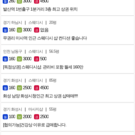
260
3000
4500
월
보
권
발산역 1번출구 1분거리 3층 최고 상권 위치
|
|
경기 하남시
스웨디시
20평
160
3000
없음
월
보
권
무권리 미사역 인근 스웨디시 샵 컨디션 좋습니다
|
|
인천 남동구
스웨디시
56.5평
160
3000
500
월
보
권
[독점상권] 스웨디시샵. 관리비 포함 월세 160만
|
|
경기 화성시
스웨디시
85평
160
2500
4500
월
보
권
화성 남양 화성시청인근 최고 상권 샵매매!!!!
|
|
경기 화성시
마사지샵
55평
100
2000
2500
월
보
권
[협의가능]건강상 이유로 급매합니다.