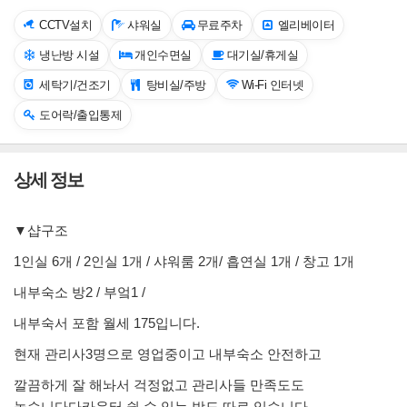
CCTV설치
샤워실
무료주차
엘리베이터
냉난방 시설
개인수면실
대기실/휴게실
세탁기/건조기
탕비실/주방
Wi-Fi 인터넷
도어락/출입통제
상세 정보
▼샵구조
1인실 6개 / 2인실 1개 / 샤워룸 2개/ 흡연실 1개 / 창고 1개
내부숙소 방2 / 부엌1 /
내부숙서 포함 월세 175입니다.
현재 관리사3명으로 영업중이고 내부숙소 안전하고
깔끔하게 잘 해놔서 걱정없고 관리사들 만족도도
높습니다다카운터 쉴 수 있는 방도 따로 있습니다.