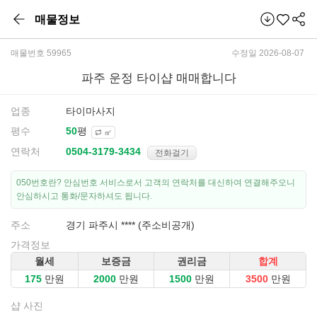
매물정보
매물번호 59965
수정일 2026-08-07
파주 운정 타이샵 매매합니다
업종
타이마사지
평수
평
㎡
연락처
전화걸기
050번호란? 안심번호 서비스로서 고객의 연락처를 대신하여 연결해주오니
안심하시고 통화/문자하셔도 됩니다.
주소
경기 파주시 **** (주소비공개)
가격정보
월세
보증금
권리금
합계
만원
만원
만원
만원
샵 사진