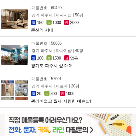
매물번호 : 60420
경기 파주시 |
마사지샵 |
50평
180
1000
2000
월
보
권
문산역 시내
매물번호 : 58886
경기 파주시 |
마사지샵 |
40평
100
1500
없음
월
보
권
경기도 파주시 샾 매매
매물번호 : 57001
경기 파주시 |
아로마 |
20평
20
300
1000
월
보
권
관리비없고 월세 저렴한 예쁜샵!