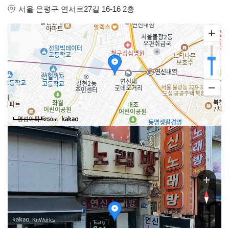
서울 은평구 연서로27길 16-16 2층
27길
250m
29길
, KnWorks