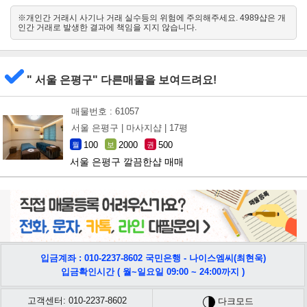
※개인간 거래시 사기나 거래 실수등의 위험에 주의해주세요. 4989샵은 개
남서
인간 거래로 발생한 결과에 책임을 지지 않습니다.
북동
" 서울 은평구" 다른매물을 보여드려요!
매물번호 : 61057
서울 은평구 |
마사지샵 |
17평
100
2000
500
월
보
권
서울 은평구 깔끔한샵 매매
입금계좌 : 010-2237-8602 국민은행 - 나이스엠씨(최현욱)
입금확인시간 ( 월~일요일 09:00 ~ 24:00까지 )
고객센터: 010-2237-8602
다크모드