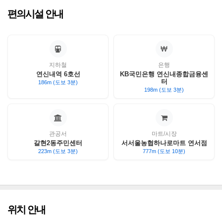
편의시설 안내
지하철
은행
연신내역 6호선
KB국민은행 연신내종합금융센
터
186m (도보 3분)
198m (도보 3분)
관공서
마트/시장
갈현2동주민센터
서서울농협하나로마트 연서점
223m (도보 3분)
777m (도보 10분)
위치 안내