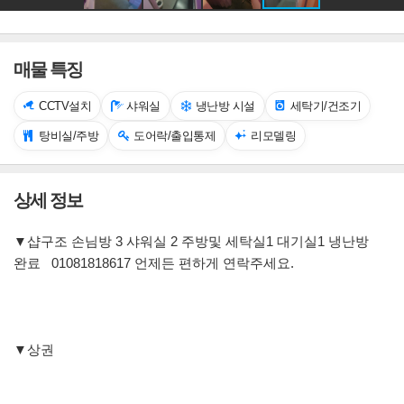
매물 특징
CCTV설치
샤워실
냉난방 시설
세탁기/건조기
탕비실/주방
도어락/출입통제
리모델링
상세 정보
▼샵구조 손님방 3 샤워실 2 주방및 세탁실1 대기실1 냉난방
완료 01081818617 언제든 편하게 연락주세요.
▼상권