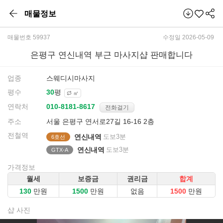
매물정보
매물번호 59937
수정일 2026-05-09
은평구 연신내역 부근 마사지샵 판매합니다
업종
스웨디시마사지
평수
평
㎡
연락처
전화걸기
주소
서울 은평구 연서로27길 16-16 2층
전철역
연신내역
도보3분
6호선
연신내역
도보3분
GTX-A
가격정보
월세
보증금
권리금
합계
만원
만원
없음
만원
샵 사진