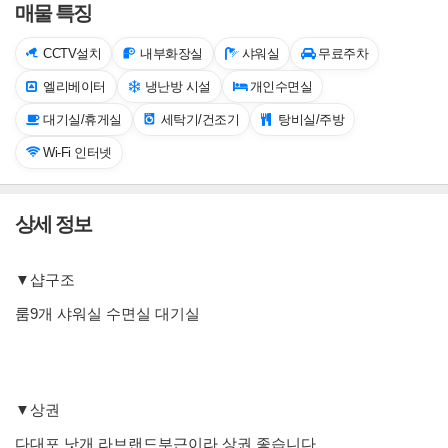
매물 특징
CCTV설치
내부화장실
샤워실
무료주차
엘리베이터
냉난방 시설
개인수면실
대기실/휴게실
세탁기/건조기
탕비실/주방
Wi-Fi 인터넷
상세 정보
▼샵구조
룸9개 샤워실 수면실 대기실
▼상권
다대포 낫개 라브랜드부근이라 상권 좋습니다