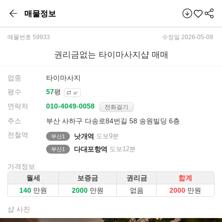
매물정보
매물번호 59933
수정일 2026-05-09
권리금없는 타이마사지샵 매매
업종
타이마사지
평수
평
㎡
연락처
전화걸기
주소
부산 사하구 다송로84번길 58 송원빌딩 6층
전철역
낫개역
도보9분
부산1
다대포항역
도보12분
부산1
가격정보
월세
보증금
권리금
합계
만원
만원
없음
만원
샵 사진