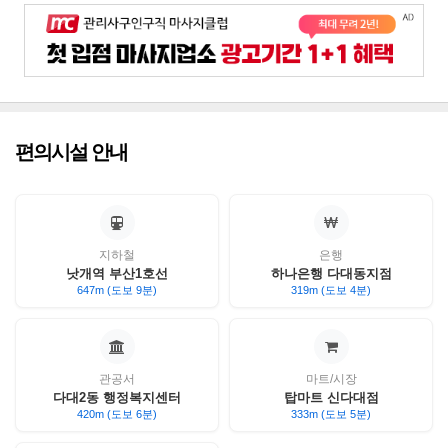
편의시설 안내
지하철
은행
낫개역 부산1호선
하나은행 다대동지점
647m (도보 9분)
319m (도보 4분)
관공서
마트/시장
다대2동 행정복지센터
탑마트 신다대점
420m (도보 6분)
333m (도보 5분)