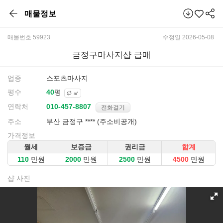
매물정보
매물번호 59923
수정일 2026-05-08
금정구마사지샵 급매
업종
스포츠마사지
평수
평
㎡
연락처
전화걸기
주소
부산 금정구 **** (주소비공개)
가격정보
월세
보증금
권리금
합계
만원
만원
만원
만원
샵 사진