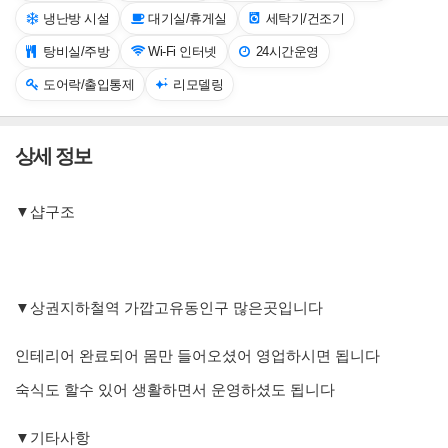
냉난방 시설
대기실/휴게실
세탁기/건조기
탕비실/주방
Wi-Fi 인터넷
24시간운영
도어락/출입통제
리모델링
상세 정보
▼샵구조
▼상권지하철역 가깝고유동인구 많은곳입니다
인테리어 완료되어 몸만 들어오셨어 영업하시면 됩니다
숙식도 할수 있어 생활하면서 운영하셨도 됩니다
▼기타사항