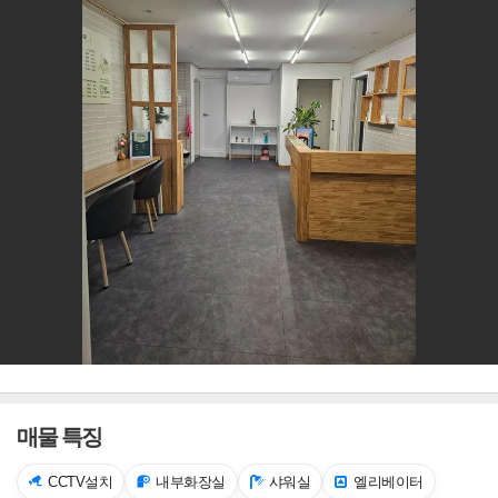
매물 특징
CCTV설치
내부화장실
샤워실
엘리베이터