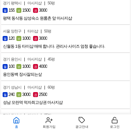
|
|
경기 평택시
마사지샵
50평
155
1500
3000
월
보
권
평택 동삭동 삼성숙소 원룸촌 앞 마사지샵
|
|
서울 양천구
타이샵
50평
120
1000
3000
월
보
권
신월동 1등 타이샵 매매 합니다. 관리사 사이즈 엄청 좋습니다.
|
|
경기 용인시
마사지샵
45평
100
1000
4000
월
보
권
용인동백 장사잘되는샆
|
|
경기 성남시
마사지샵
60평
240
3000
2500
월
보
권
성남 모란역 먹자최고상권 마사지샵
|
|
경기 화성시
타이샵
35평
100
2000
2500
월
보
권
홈
회원가입
광고안내
로그인
향남 2지구 단골많고 깔끔한샵 급하게 내놓습니다