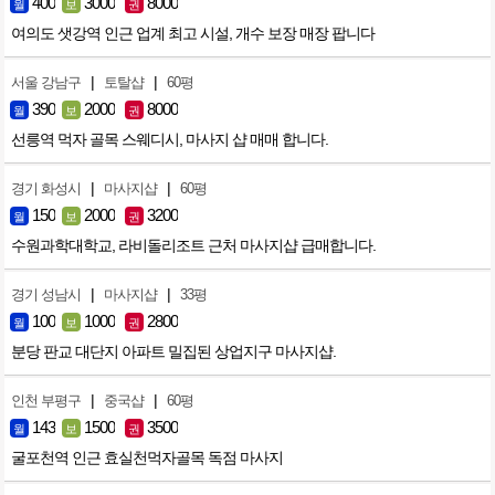
400
3000
8000
월
보
권
여의도 샛강역 인근 업계 최고 시설, 개수 보장 매장 팝니다
|
|
서울 강남구
토탈샵
60평
390
2000
8000
월
보
권
선릉역 먹자 골목 스웨디시, 마사지 샵 매매 합니다.
|
|
경기 화성시
마사지샵
60평
150
2000
3200
월
보
권
수원과학대학교, 라비돌리조트 근처 마사지샵 급매합니다.
|
|
경기 성남시
마사지샵
33평
100
1000
2800
월
보
권
분당 판교 대단지 아파트 밀집된 상업지구 마사지샵.
|
|
인천 부평구
중국샵
60평
143
1500
3500
월
보
권
굴포천역 인근 효실천먹자골목 독점 마사지