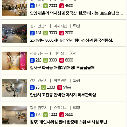
120
2000
4500
월
보
권
안양 평촌역 먹자상권 중국샵. 한,중,태가능. 로드손님 엄청많아요!
|
|
경기 안산시
마사지샵
50평
131
3000
3000
월
보
권
고객명단 8000개이상. 안산 항아리상권 중국전통샵.
|
|
서울 강서구
타이샵
50평
210
3000
6000
월
보
권
강서구 화곡동 매출1위매장! 초급급급매
|
|
경기 안산시
피부관리
15평
75
1000
없음
월
보
권
안산시 고잔동 완벽한 마사지 피부관리샾
|
|
강원 원주시
스웨디시
60평
120
1000
2500
월
보
권
원주) 개인샤워실 완비 한중태 스웨 all 시설 무난