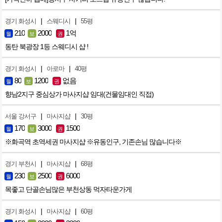
|
|
경기 화성시
스웨디시
55평
210
2000
1억
월
보
권
동탄 북광장 1등 스웨디시 샵 !
|
|
경기 화성시
아로마
40평
80
1200
없음
월
보
권
향남2지구 중심상가 마사지샵 임대(건물임대인 직접)
|
|
서울 강서구
마사지샵
30평
170
3000
1500
월
보
권
※화곡역 초역세권 마사지샵 ※유동인구, 기존손님 많습니다※
|
|
경기 부천시
마사지샵
68평
230
2500
6000
월
보
권
목좋고 단골손님많은 부천상동 먹자타운가게
|
|
경기 화성시
마사지샵
60평