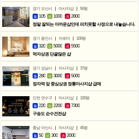
|
|
경기 오산시
마사지샵
50평
105
1000
2800
월
보
권
정말 잘되는 아까운샵인데 피치못할 사정으로 내놓습니다.
|
|
경기 용인시
아로마
100평
320
5000
5500
월
보
권
먹자상권 단골많은 샵
|
|
경기 성남시
마사지샵
37평
280
3000
5000
월
보
권
정자역 앞 중심상권 정통마사지샵 급매
|
|
인천 연수구
마사지샵
100평
220
2200
7300
월
보
권
구송도 순수건전샵
|
|
충남 아산시
마사지샵
45평
50
300
2000
월
보
권