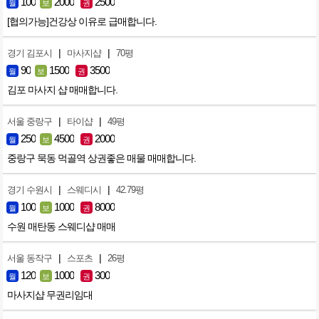
100
2000
2500
월
보
권
[협의가능]건강상 이유로 급매합니다.
|
|
경기 김포시
마사지샵
70평
90
1500
3500
월
보
권
김포 마사지 샵 매매합니다.
|
|
서울 중랑구
타이샵
49평
250
4500
2000
월
보
권
중랑구 묵동 먹골역 상권좋은 매물 매매합니다.
|
|
경기 수원시
스웨디시
42.79평
100
1000
8000
월
보
권
수원 매탄동 스웨디샵 매매
|
|
서울 동작구
스포츠
26평
120
1000
300
월
보
권
마사지샵 무권리임대