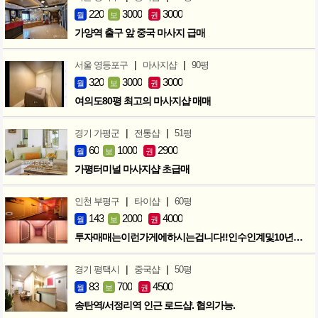
220
3000
3000
월
보
권
가양역 출구 앞 중국 마사지 급매
|
|
서울 영등포구
마사지샵
90평
320
3000
3000
월
보
권
여의도80평 최고의 마사지샵 매매
|
|
경기 가평군
전통샵
51평
60
1000
2900
월
보
권
가평터미널 마사지샵 초급매
|
|
인천 부평구
타이샵
60평
143
2000
4000
월
보
권
투자매매는이런가게에하시는겁니다!!인수인계및10년노하우 모두승계
|
|
경기 평택시
중국샵
50평
83
700
4500
월
보
권
송탄역/서정리역 인근 로드샵. 협의가능.