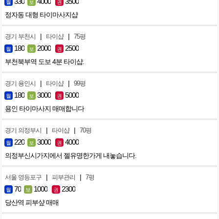
330
4000
3500
월
보
권
정자동 대형 타이마사지샵
|
|
경기 부천시
타이샵
75평
180
2000
2500
월
보
권
부천북부역 도보 4분 타이샵.
|
|
경기 용인시
타이샵
99평
180
3000
5000
월
보
권
용인 타이마사지 매매합니다
|
|
경기 의정부시
타이샵
70평
220
3000
4000
월
보
권
의정부신시가지에서 젤유명한가게 내놓습니다.
|
|
서울 영등포구
피부관리
7평
70
1000
2300
월
보
권
당산역 피부샾 매매