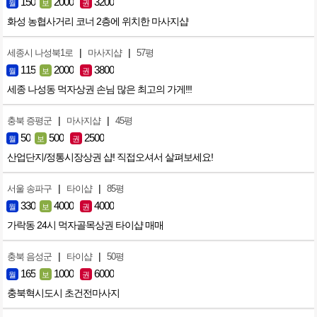
150
2000
3200
월
보
권
화성 농협사거리 코너 2층에 위치한 마사지샵
|
|
세종시 나성북1로
마사지샵
57평
115
2000
3800
월
보
권
세종 나성동 먹자상권 손님 많은 최고의 가게!!!
|
|
충북 증평군
마사지샵
45평
50
500
2500
월
보
권
산업단지/정통시장상권 샵! 직접오셔서 살펴보세요!
|
|
서울 송파구
타이샵
85평
330
4000
4000
월
보
권
가락동 24시 먹자골목상권 타이샵 매매
|
|
충북 음성군
타이샵
50평
165
1000
6000
월
보
권
충북혁시도시 초건전마사지