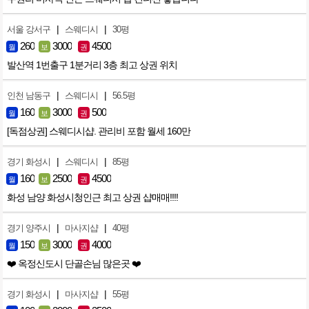
|
|
서울 강서구
스웨디시
30평
260
3000
4500
월
보
권
발산역 1번출구 1분거리 3층 최고 상권 위치
|
|
인천 남동구
스웨디시
56.5평
160
3000
500
월
보
권
[독점상권] 스웨디시샵. 관리비 포함 월세 160만
|
|
경기 화성시
스웨디시
85평
160
2500
4500
월
보
권
화성 남양 화성시청인근 최고 상권 샵매매!!!!
|
|
경기 양주시
마사지샵
40평
150
3000
4000
월
보
권
❤️ 옥정신도시 단골손님 많은곳 ❤️
|
|
경기 화성시
마사지샵
55평