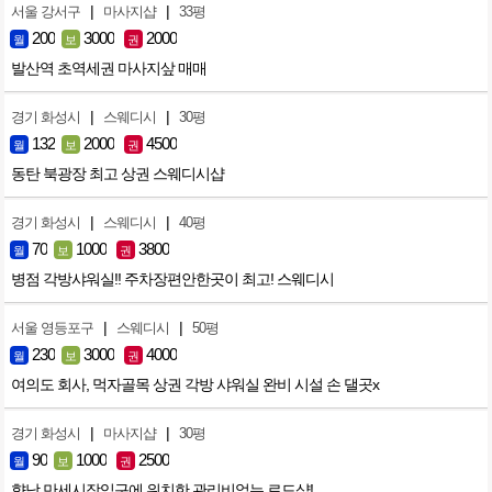
|
|
서울 강서구
마사지샵
33평
200
3000
2000
월
보
권
발산역 초역세권 마사지샆 매매
|
|
경기 화성시
스웨디시
30평
132
2000
4500
월
보
권
동탄 북광장 최고 상권 스웨디시샵
|
|
경기 화성시
스웨디시
40평
70
1000
3800
월
보
권
병점 각방샤워실!! 주차장편안한곳이 최고! 스웨디시
|
|
서울 영등포구
스웨디시
50평
230
3000
4000
월
보
권
여의도 회사, 먹자골목 상권 각방 샤워실 완비 시설 손 댈곳x
|
|
경기 화성시
마사지샵
30평
90
1000
2500
월
보
권
향남 만세시장입구에 위치한 관리비없는 로드샵!