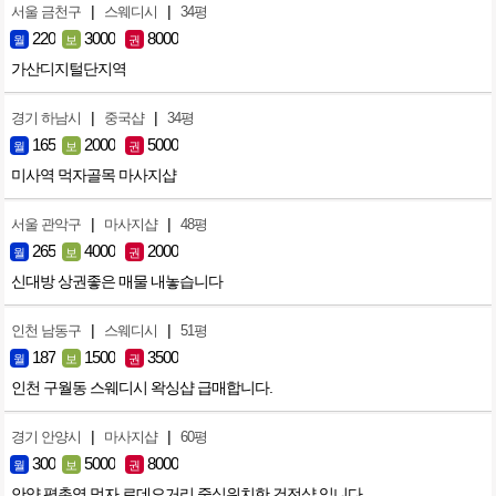
|
|
서울 금천구
스웨디시
34평
220
3000
8000
월
보
권
가산디지털단지역
|
|
경기 하남시
중국샵
34평
165
2000
5000
월
보
권
미사역 먹자골목 마사지샵
|
|
서울 관악구
마사지샵
48평
265
4000
2000
월
보
권
신대방 상권좋은 매물 내놓습니다
|
|
인천 남동구
스웨디시
51평
187
1500
3500
월
보
권
인천 구월동 스웨디시 왁싱샵 급매합니다.
|
|
경기 안양시
마사지샵
60평
300
5000
8000
월
보
권
안양 평촌역 먹자 로데오거리 중심위치한 건전샵 입니다