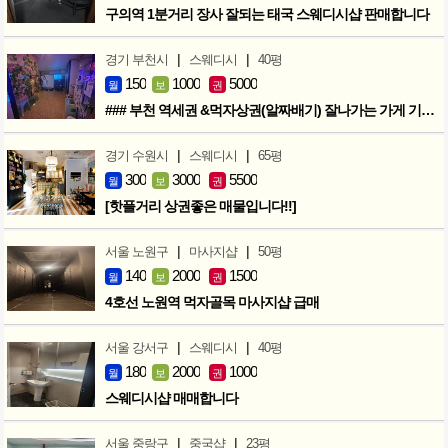
구의역 1분거리 장사 잘되는 태국 스웨디시샵 판매합니다
|
|
경기 부천시
스웨디시
40평
150
1000
5000
월
보
권
### 부천 역세권 &먹자상권(알짜배기) 잘나가는 가게 기회입니다 ###
|
|
경기 수원시
스웨디시
65평
300
3000
5500
월
보
권
[핫플거리 상권좋은 매물입니다!!]
|
|
서울 노원구
마사지샵
50평
140
2000
1500
월
보
권
4호선 노원역 먹자골목 마사지샵 급매
|
|
서울 강서구
스웨디시
40평
180
2000
1000
월
보
권
스웨디시샵 매매합니다
|
|
서울 중랑구
중국샵
23평