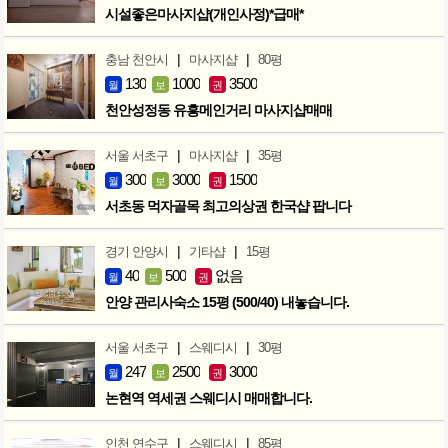
시설좋은마사지샵(개인사정)*급매*
|
|
충남 천안시
마사지샵
80평
130
1000
3500
월
보
권
천안성정동 유흥메인거리 마사지샵매매
|
|
서울 서초구
마사지샵
35평
300
3000
1500
월
보
권
서초동 먹자골목 최고의상권 한국샵 팝니다
|
|
경기 안양시
기타샵
15평
40
500
없음
월
보
권
안양 관리사숙소 15평 (500/40) 내놓습니다.
|
|
서울 서초구
스웨디시
30평
247
2500
3000
월
보
권
논현역 역세권 스웨디시 매매합니다.
|
|
인천 연수구
스웨디시
85평