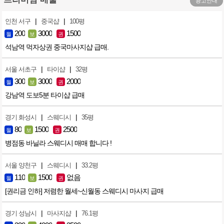
광고안내
|
|
인천 서구
중국샵
100평
200
3000
1500
월
보
권
석남역 먹자상권 중국마사지샵 급매.
|
|
서울 서초구
타이샵
32평
300
3000
2000
월
보
권
강남역 도보5분 타이샵 급매
|
|
경기 화성시
스웨디시
35평
80
1500
2500
월
보
권
병점동 바닐라 스웨디시 매매 합니다 !
|
|
서울 양천구
스웨디시
33.2평
110
1500
없음
월
보
권
[권리금 인하] 저렴한 월세~신월동 스웨디시 마사지 급매
|
|
경기 성남시
마사지샵
76.1평