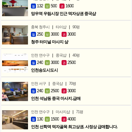
132
500
1600
월
보
권
망우역 우림시장 인근 먹자상권 중국샵
|
|
충북 청주시
타이샵
90평
250
3000
3000
월
보
권
청주 터미널 마사지 샾
|
|
인천 연수구
중국샵
40평
240
3000
2500
월
보
권
인천송도시도시
|
|
인천 서구
중국샵
70평
240
2500
3000
월
보
권
인천 석남동 중국 마사지.급매
|
|
인천 연수구
마사지샵
71평
130
1500
4000
월
보
권
인천 선학역 먹자골목 최고상권. 사정상 급매합니다.