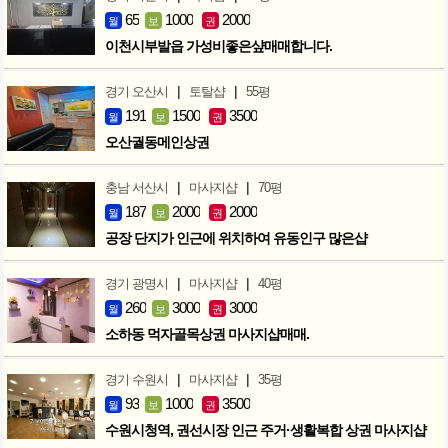
65
1000
2000
월
보
권
이천시부발읍 가성비좋은샾매매합니다.
|
|
경기 오산시
토탈샵
55평
191
1500
3500
월
보
권
오산궐동메인상권
|
|
충남 서산시
마사지샵
70평
187
2000
2000
월
보
권
공장 단지가 인근에 위치하여 유동인구 많은샵
|
|
경기 광명시
마사지샵
40평
260
3000
3000
월
보
권
소하동 먹자골목상권 마사지샵매매.
|
|
경기 수원시
마사지샵
35평
93
1000
3500
월
보
권
수원시청역, 권선시장 인근 주거·생활복합 상권 마사지샵