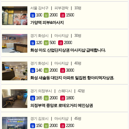
|
|
서울 강서구
피부경락
10평
100
2000
1500
월
보
권
가양역 피부&마사지
|
|
경기 화성시
마사지샵
30평
120
500
2000
월
보
권
화성 마도 산업단지상권 마사지샵 급매합니다.
|
|
경기 화성시
마사지샵
40평
140
2000
3000
월
보
권
화성 새솔동 대단지 아파트 밀집된 항아리먹자상권.
|
|
경기 의정부시
스웨디시
42평
165
2000
1800
월
보
권
의정부역 중앙로 로데오거리 메인상권
|
|
경기 김포시
마사지샵
45평
150
2000
2200
월
보
권