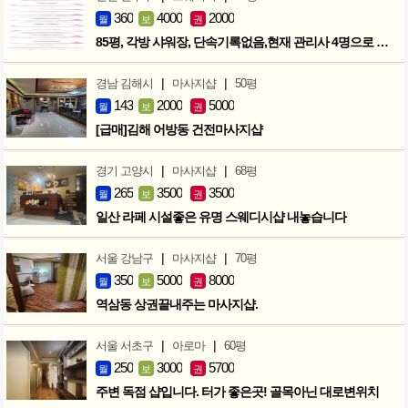
360
4000
2000
월
보
권
85평, 각방 샤워장, 단속기록없음,현재 관리사 4명으로 성업중
|
|
경남 김해시
마사지샵
50평
143
2000
5000
월
보
권
[급매]김해 어방동 건전마사지샵
|
|
경기 고양시
마사지샵
68평
265
3500
3500
월
보
권
일산 라페 시설좋은 유명 스웨디시샵 내놓습니다
|
|
서울 강남구
마사지샵
70평
350
5000
8000
월
보
권
역삼동 상권끝내주는 마사지샵.
|
|
서울 서초구
아로마
60평
250
3000
5700
월
보
권
주변 독점 샵입니다. 터가 좋은곳! 골목아닌 대로변위치