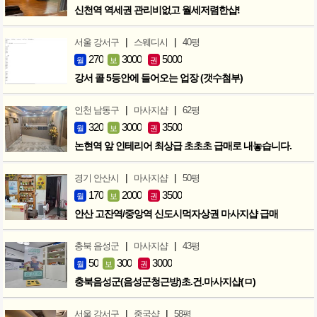
신천역 역세권 관리비없고 월세저렴한샵!
|
|
서울 강서구
스웨디시
40평
270
3000
5000
월
보
권
강서 콜 5등안에 들어오는 업장 (갯수첨부)
|
|
인천 남동구
마사지샵
62평
320
3000
3500
월
보
권
논현역 앞 인테리어 최상급 초초초 급매로 내놓습니다.
|
|
경기 안산시
마사지샵
50평
170
2000
3500
월
보
권
안산 고잔역/중앙역 신도시먹자상권 마사지샵 급매
|
|
충북 음성군
마사지샵
43평
50
300
3000
월
보
권
충북음성군(음성군청근방)초.건.마사지샵(ㅁ)
|
|
서울 강서구
중국샵
58평