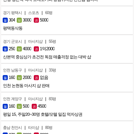
|
|
경기 평택시
스포츠
60평
304
3000
5000
월
보
권
평택동삭동
|
|
경기 군포시
마사지샵
55평
250
4000
1억2000
월
보
권
산본역 중심상가 초건전 독점 매출걱정 없는 대박 샵
|
|
인천 남동구
마사지샵
33평
160
2000
없음
월
보
권
인천 논현동 마사지 샵 판매
|
|
인천 계양구
마사지샵
83평
160
500
4500
월
보
권
평일 15, 주말20~30명 호텔/모텔 밀집 먹자상권
|
|
충남 천안시
타이샵
80평