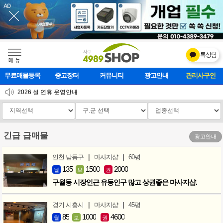
톡상담
메    뉴
무료매물등록
중고장터
커뮤니티
광고안내
마사지클럽
2026 설 연휴 운영안내
[업데이트]모바일 하단 고정메뉴 추가
[업데이트] 개선사항 안내
긴급 급매물
광고안내
|
|
인천 남동구
마사지샵
60평
135
1500
2000
월
보
권
구월동 시장인근 유동인구 많고 상권좋은 마사지샵.
|
|
경기 시흥시
마사지샵
45평
85
1000
4600
월
보
권