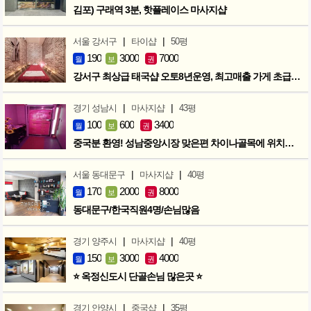
김포) 구래역 3분, 핫플레이스 마사지샵
|
|
서울 강서구
타이샵
50평
190
3000
7000
월
보
권
강서구 최상급 태국샵 오토8년운영, 최고매출 가게 초급매!!!
|
|
경기 성남시
마사지샵
43평
100
600
3400
월
보
권
중국분 환영! 성남중앙시장 맞은편 차이나골목에 위치한 마사지샵
|
|
서울 동대문구
마사지샵
40평
170
2000
8000
월
보
권
동대문구/한국직원4명/손님많음
|
|
경기 양주시
마사지샵
40평
150
3000
4000
월
보
권
⭐ 옥정신도시 단골손님 많은곳 ⭐
|
|
경기 안양시
중국샵
35평