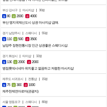
|
|
부산 강서구
마사지샵
30평
80
2000
4000
월
보
권
부산 명지국제신도시 상권 마사지샵 급매.
|
|
경기 남양주시
스웨디시
55평
110
500
3500
월
보
권
남양주 장현전통시장 인근 상권좋은 스웨디시샵.
|
|
경기 화성시
타이샵
32평
130
2000
2000
월
보
권
병점롯데시네마 위치좋고 깔끔하고 저렴한 마사지샵
|
|
제주도 서귀포시
전통샵
15평
75
300
1000
월
보
권
제주천제연아로마(관광지)
|
|
서울 영등포구
스웨디시
80평