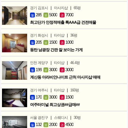
|
|
경기 김포시
마사지샵
65평
285
5000
7000
월
보
권
최고단가 안정적매출 특AAA급 건전매물
|
|
경기 화성시
타이샵
36평
205
1500
1000
월
보
권
동탄 남광장 간판 잘 보이는 가게
|
|
인천 계양구
타이샵
46.4평
199
3000
3000
월
보
권
계산동 아라비안나이트 근처 마사지샵 매매
|
|
경기 여주시
타이샵
160평
170
3000
1500
월
보
권
여주터미널 최고상권##급매##
|
|
서울 광진구
스웨디시
30평
132
2000
4500
월
보
권