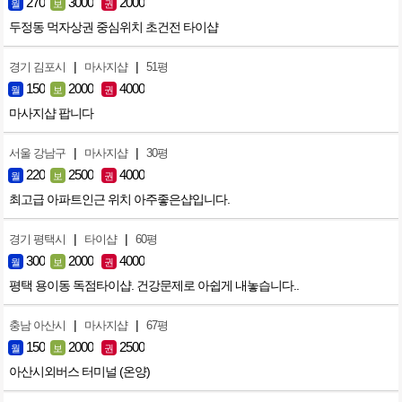
270
3000
2000
월
보
권
두정동 먹자상권 중심위치 초건전 타이샵
|
|
경기 김포시
마사지샵
51평
150
2000
4000
월
보
권
마사지샵 팝니다
|
|
서울 강남구
마사지샵
30평
220
2500
4000
월
보
권
최고급 아파트인근 위치 아주좋은샵입니다.
|
|
경기 평택시
타이샵
60평
300
2000
4000
월
보
권
평택 용이동 독점타이샵. 건강문제로 아쉽게 내놓습니다..
|
|
충남 아산시
마사지샵
67평
150
2000
2500
월
보
권
아산시외버스 터미널 (온양)