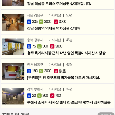
강남 역삼동 오피스 주거상권 샵매매합니다.
|
|
서울 강남구
마사지샵
50평
335
3000
3000
월
보
권
강남 선릉역 역세권 먹자상권 샵매매
|
|
충북 청주시
마사지샵
45평
75
500
3800
월
보
권
청주 육거리시장 근처 12년 영업 독점마사지샵 사정상 급매합니다.
|
|
인천 남동구
마사지샵
43평
190
2000
없음
월
보
권
[무권리]인천 호구포역 먹자골목 대로변 마사지샵.
|
|
경기 부천시
마사지샵
37평
20
300
700
월
보
권
부천시 소재 마사지샵 월세 20 초급매! 편하게 장사하실분
프리미엄 매물