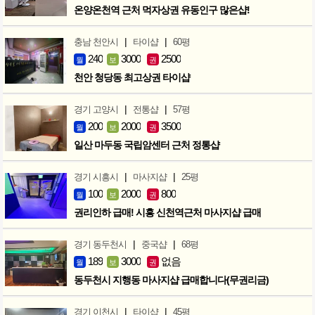
온양온천역 근처 먹자상권 유동인구 많은샵!
|
|
충남 천안시
타이샵
60평
240
3000
2500
월
보
권
천안 청당동 최고상권 타이샵
|
|
경기 고양시
전통샵
57평
200
2000
3500
월
보
권
일산 마두동 국립암센터 근처 정통샵
|
|
경기 시흥시
마사지샵
25평
100
2000
800
월
보
권
권리인하 급매! 시흥 신천역근처 마사지샵 급매
|
|
경기 동두천시
중국샵
68평
189
3000
없음
월
보
권
동두천시 지행동 마사지샵 급매합니다(무권리금)
|
|
경기 이천시
타이샵
45평