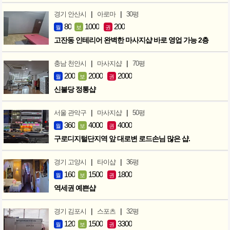
|
|
경기 안산시
아로마
30평
80
1000
200
월
보
권
고잔동 인테리어 완벽한 마사지샵 바로 영업 가능 2층
|
|
충남 천안시
마사지샵
70평
200
2000
2000
월
보
권
신불당 정통샵
|
|
서울 관악구
마사지샵
50평
360
4000
4000
월
보
권
구로디지털단지역 앞 대로변 로드손님 많은 샵.
|
|
경기 고양시
타이샵
36평
160
1500
1800
월
보
권
역세권 예쁜샵
|
|
경기 김포시
스포츠
32평
120
1500
3300
월
보
권