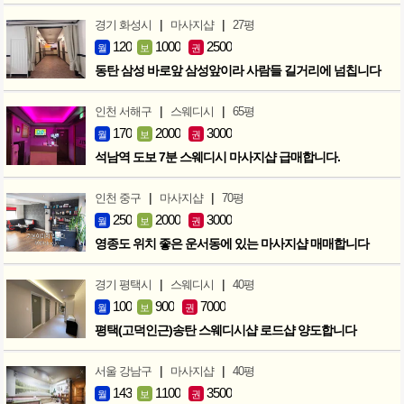
|
|
경기 화성시
마사지샵
27평
120
1000
2500
월
보
권
동탄 삼성 바로앞 삼성앞이라 사람들 길거리에 넘칩니다
|
|
인천 서해구
스웨디시
65평
170
2000
3000
월
보
권
석남역 도보 7분 스웨디시 마사지샵 급매합니다.
|
|
인천 중구
마사지샵
70평
250
2000
3000
월
보
권
영종도 위치 좋은 운서동에 있는 마사지샵 매매합니다
|
|
경기 평택시
스웨디시
40평
100
900
7000
월
보
권
평택(고덕인근)송탄 스웨디시샵 로드샵 양도합니다
|
|
서울 강남구
마사지샵
40평
143
1100
3500
월
보
권