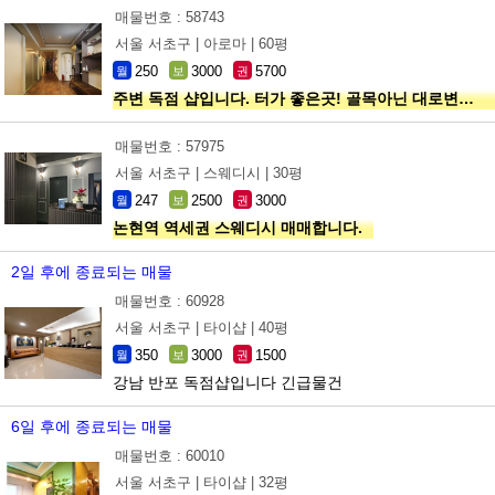
매물번호 : 58743
서울 서초구 |
아로마 |
60평
250
3000
5700
월
보
권
주변 독점 샵입니다. 터가 좋은곳! 골목아닌 대로변위치
매물번호 : 57975
서울 서초구 |
스웨디시 |
30평
247
2500
3000
월
보
권
논현역 역세권 스웨디시 매매합니다.
2일 후에 종료되는 매물
매물번호 : 60928
서울 서초구 |
타이샵 |
40평
350
3000
1500
월
보
권
강남 반포 독점샵입니다 긴급물건
6일 후에 종료되는 매물
매물번호 : 60010
서울 서초구 |
타이샵 |
32평