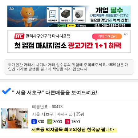
※개인간 거래시 사기나 거래 실수등의 위험에 주의해주세요. 4989샵은 개
인간 거래로 발생한 결과에 책임을 지지 않습니다.
" 서울 서초구" 다른매물을 보여드려요!
매물번호 : 60413
서울 서초구 |
마사지샵 |
35평
300
3000
1500
월
보
권
서초동 먹자골목 최고의상권 한국샵 팝니다