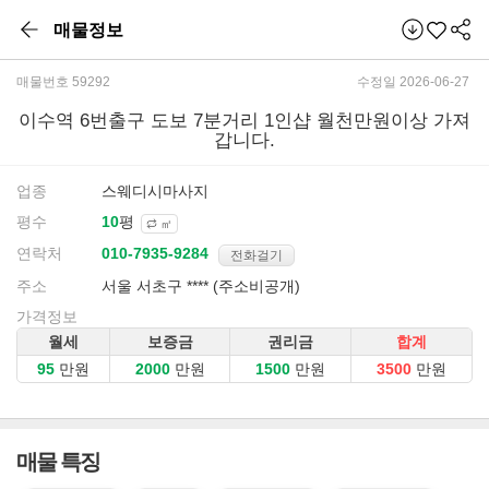
매물정보
매물번호 59292
수정일 2026-06-27
이수역 6번출구 도보 7분거리 1인샵 월천만원이상 가져
갑니다.
업종
스웨디시마사지
평수
평
㎡
연락처
전화걸기
주소
서울 서초구 **** (주소비공개)
가격정보
월세
보증금
권리금
합계
만원
만원
만원
만원
매물 특징