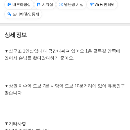
내부화장실
샤워실
냉난방 시설
Wi-Fi 인터넷
도어락/출입통제
상세 정보
▼샵구조 1인샵입니다 공간나눠져 있어요 1층 골목길 안쪽에
있어서 손님들 왔다갔다하기 좋아요.
▼상권 이수역 도보 7분 사당역 도보 10분거리에 있어 유동인구
많습니다.
▼기타사항