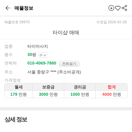
매물정보
매물번호 58970
수정일 2026-02-28
타이샵 매매
업종
타이마사지
평수
평
㎡
연락처
전화걸기
주소
서울 중랑구 **** (주소비공개)
가격정보
월세
보증금
권리금
합계
만원
만원
만원
만원
상세 정보