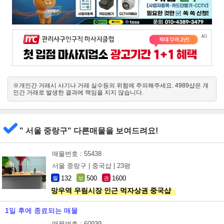
※개인간 거래시 사기나 거래 실수등의 위험에 주의해주세요. 4989샵은 개
인간 거래로 발생한 결과에 책임을 지지 않습니다.
" 서울 중랑구" 다른매물을 보여드려요!
매물번호 : 55438
서울 중랑구 |
중국샵 |
23평
132
500
1600
월
보
권
망우역 우림시장 인근 먹자상권 중국샵
1일 후에 종료되는 매물
매물번호 : 60939