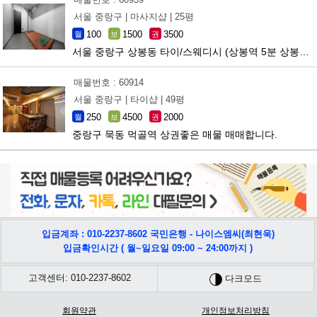
서울 중랑구 |
마사지샵 |
25평
100
1500
3500
월
보
권
서울 중랑구 상봉동 타이/스웨디시 (상봉역 5분 상봉먹자골목안 위치)
매물번호 : 60914
서울 중랑구 |
타이샵 |
49평
250
4500
2000
월
보
권
중랑구 묵동 먹골역 상권좋은 매물 매매합니다.
입금계좌 : 010-2237-8602 국민은행 - 나이스엠씨(최현욱)
입금확인시간 ( 월~일요일 09:00 ~ 24:00까지 )
고객센터: 010-2237-8602
다크모드
회원약관
개인정보처리방침