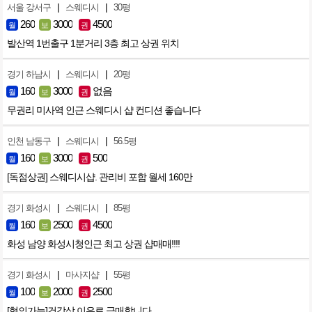
|
|
서울 강서구
스웨디시
30평
260
3000
4500
월
보
권
발산역 1번출구 1분거리 3층 최고 상권 위치
|
|
경기 하남시
스웨디시
20평
160
3000
없음
월
보
권
무권리 미사역 인근 스웨디시 샵 컨디션 좋습니다
|
|
인천 남동구
스웨디시
56.5평
160
3000
500
월
보
권
[독점상권] 스웨디시샵. 관리비 포함 월세 160만
|
|
경기 화성시
스웨디시
85평
160
2500
4500
월
보
권
화성 남양 화성시청인근 최고 상권 샵매매!!!!
|
|
경기 화성시
마사지샵
55평
100
2000
2500
월
보
권
[협의가능]건강상 이유로 급매합니다.