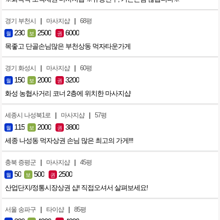
|
|
경기 부천시
마사지샵
68평
230
2500
6000
월
보
권
목좋고 단골손님많은 부천상동 먹자타운가게
|
|
경기 화성시
마사지샵
60평
150
2000
3200
월
보
권
화성 농협사거리 코너 2층에 위치한 마사지샵
|
|
세종시 나성북1로
마사지샵
57평
115
2000
3800
월
보
권
세종 나성동 먹자상권 손님 많은 최고의 가게!!!
|
|
충북 증평군
마사지샵
45평
50
500
2500
월
보
권
산업단지/정통시장상권 샵! 직접오셔서 살펴보세요!
|
|
서울 송파구
타이샵
85평