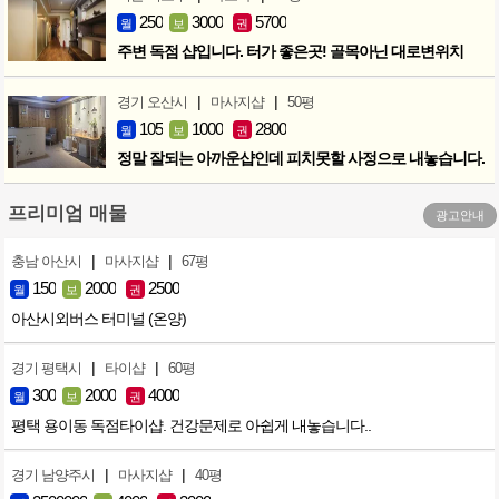
250
3000
5700
월
보
권
주변 독점 샵입니다. 터가 좋은곳! 골목아닌 대로변위치
|
|
경기 오산시
마사지샵
50평
105
1000
2800
월
보
권
정말 잘되는 아까운샵인데 피치못할 사정으로 내놓습니다.
프리미엄 매물
광고안내
|
|
충남 아산시
마사지샵
67평
150
2000
2500
월
보
권
아산시외버스 터미널 (온양)
|
|
경기 평택시
타이샵
60평
300
2000
4000
월
보
권
평택 용이동 독점타이샵. 건강문제로 아쉽게 내놓습니다..
|
|
경기 남양주시
마사지샵
40평