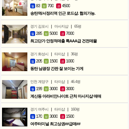
83
700
4500
월
보
권
송탄역/서정리역 인근 로드샵. 협의가능.
|
|
경기 김포시
마사지샵
65평
285
5000
7000
월
보
권
최고단가 안정적매출 특AAA급 건전매물
|
|
경기 화성시
타이샵
36평
205
1500
1000
월
보
권
동탄 남광장 간판 잘 보이는 가게
|
|
인천 계양구
타이샵
46.4평
199
3000
3000
월
보
권
계산동 아라비안나이트 근처 마사지샵 매매
|
|
경기 여주시
타이샵
160평
170
3000
1500
월
보
권
여주터미널 최고상권##급매##