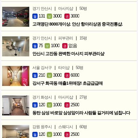
|
|
경기 안산시
마사지샵
50평
131
3000
3000
월
보
권
고객명단 8000개이상. 안산 항아리상권 중국전통샵.
|
|
경기 안산시
피부관리
15평
75
1000
없음
월
보
권
안산시 고잔동 완벽한 마사지 피부관리샾
|
|
서울 강서구
타이샵
50평
210
3000
6000
월
보
권
강서구 화곡동 매출1위매장! 초급급급매
|
|
경기 화성시
마사지샵
27평
120
1000
2500
월
보
권
동탄 삼성 바로앞 삼성앞이라 사람들 길거리에 넘칩니다
|
|
강원 원주시
스웨디시
60평
120
1000
2500
월
보
권