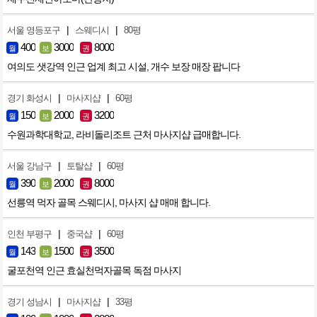
|
|
서울 영등포구
스웨디시
80평
400
3000
8000
월
보
권
여의도 샛강역 인근 업계 최고 시설, 개수 보장 매장 팝니다
|
|
경기 화성시
마사지샵
60평
150
2000
3200
월
보
권
수원과학대학교, 라비돌리조트 근처 마사지샵 급매합니다.
|
|
서울 강남구
토탈샵
60평
390
2000
8000
월
보
권
선릉역 먹자 골목 스웨디시, 마사지 샵 매매 합니다.
|
|
인천 부평구
중국샵
60평
143
1500
3500
월
보
권
굴포천역 인근 효실천먹자골목 독점 마사지
|
|
경기 성남시
마사지샵
33평