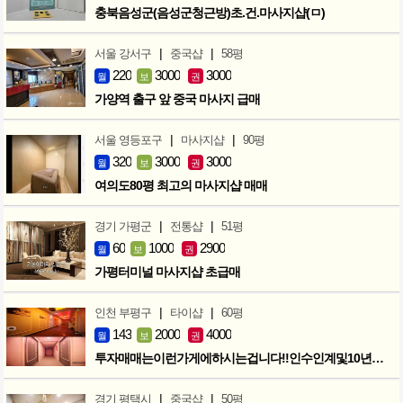
충북음성군(음성군청근방)초.건.마사지샵(ㅁ)
|
|
서울 강서구
중국샵
58평
220
3000
3000
월
보
권
가양역 출구 앞 중국 마사지 급매
|
|
서울 영등포구
마사지샵
90평
320
3000
3000
월
보
권
여의도80평 최고의 마사지샵 매매
|
|
경기 가평군
전통샵
51평
60
1000
2900
월
보
권
가평터미널 마사지샵 초급매
|
|
인천 부평구
타이샵
60평
143
2000
4000
월
보
권
투자매매는이런가게에하시는겁니다!!인수인계및10년노하우 모두승계
|
|
경기 평택시
중국샵
50평