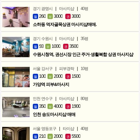
|
|
경기 광명시
마사지샵
40평
260
3000
3000
월
보
권
소하동 먹자골목상권 마사지샵매매.
|
|
경기 수원시
마사지샵
35평
93
1000
3500
월
보
권
수원시청역, 권선시장 인근 주거·생활복합 상권 마사지샵
|
|
서울 강서구
피부경락
10평
100
2000
1500
월
보
권
가양역 피부&마사지
|
|
인천 연수구
마사지샵
80평
350
4000
1900
월
보
권
인천 송도마사지샵 매매
|
|
서울 영등포구
타이샵
40평
210
2000
5500
월
보
권