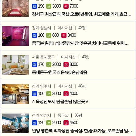
190
3000
7000
월
보
권
강서구 최상급 태국샵 오토8년운영, 최고매출 가게 초급매!!!
|
|
경기 성남시
마사지샵
43평
100
600
3400
월
보
권
중국분 환영! 성남중앙시장 맞은편 차이나골목에 위치한 마사지샵
|
|
서울 동대문구
마사지샵
40평
170
2000
8000
월
보
권
동대문구/한국직원4명/손님많음
|
|
경기 양주시
마사지샵
40평
150
3000
4000
월
보
권
⭐ 옥정신도시 단골손님 많은곳 ⭐
|
|
경기 안양시
중국샵
35평
120
2000
4500
월
보
권
안양 평촌역 먹자상권 중국샵. 한,중,태가능. 로드손님 엄청많아요!