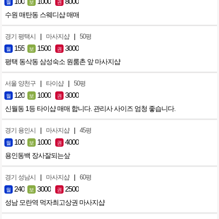
100
1000
8000
월
보
권
수원 매탄동 스웨디샵 매매
|
|
경기 평택시
마사지샵
50평
155
1500
3000
월
보
권
평택 동삭동 삼성숙소 원룸촌 앞 마사지샵
|
|
서울 양천구
타이샵
50평
120
1000
3000
월
보
권
신월동 1등 타이샵 매매 합니다. 관리사 사이즈 엄청 좋습니다.
|
|
경기 용인시
마사지샵
45평
100
1000
4000
월
보
권
용인동백 장사잘되는샆
|
|
경기 성남시
마사지샵
60평
240
3000
2500
월
보
권
성남 모란역 먹자최고상권 마사지샵