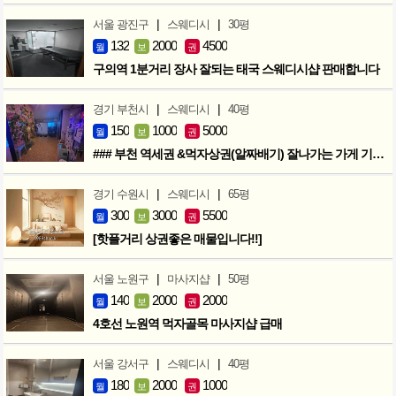
|
|
서울 광진구
스웨디시
30평
132
2000
4500
월
보
권
구의역 1분거리 장사 잘되는 태국 스웨디시샵 판매합니다
|
|
경기 부천시
스웨디시
40평
150
1000
5000
월
보
권
### 부천 역세권 &먹자상권(알짜배기) 잘나가는 가게 기회입니다 ###
|
|
경기 수원시
스웨디시
65평
300
3000
5500
월
보
권
[핫플거리 상권좋은 매물입니다!!]
|
|
서울 노원구
마사지샵
50평
140
2000
2000
월
보
권
4호선 노원역 먹자골목 마사지샵 급매
|
|
서울 강서구
스웨디시
40평
180
2000
1000
월
보
권