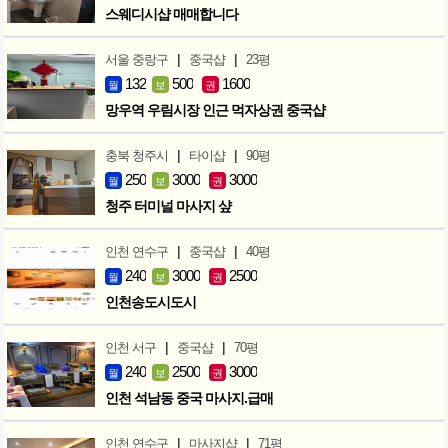
스웨디시샵 매매합니다
|
|
서울 중랑구
중국샵
23평
132
500
1600
월
보
권
망우역 우림시장 인근 먹자상권 중국샵
|
|
충북 청주시
타이샵
90평
250
3000
3000
월
보
권
청주 터미널 마사지 샾
|
|
인천 연수구
중국샵
40평
240
3000
2500
월
보
권
인천송도시도시
|
|
인천 서구
중국샵
70평
240
2500
3000
월
보
권
인천 석남동 중국 마사지.급매
|
|
인천 연수구
마사지샵
71평