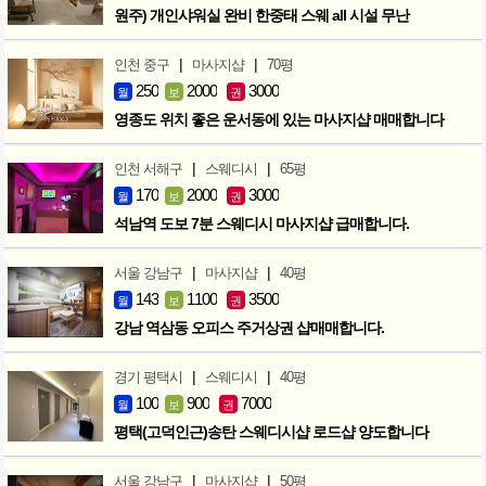
원주) 개인샤워실 완비 한중태 스웨 all 시설 무난
|
|
인천 중구
마사지샵
70평
250
2000
3000
월
보
권
영종도 위치 좋은 운서동에 있는 마사지샵 매매합니다
|
|
인천 서해구
스웨디시
65평
170
2000
3000
월
보
권
석남역 도보 7분 스웨디시 마사지샵 급매합니다.
|
|
서울 강남구
마사지샵
40평
143
1100
3500
월
보
권
강남 역삼동 오피스 주거상권 샵매매합니다.
|
|
경기 평택시
스웨디시
40평
100
900
7000
월
보
권
평택(고덕인근)송탄 스웨디시샵 로드샵 양도합니다
|
|
서울 강남구
마사지샵
50평