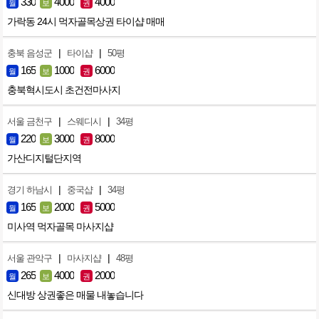
330
4000
4000
월
보
권
가락동 24시 먹자골목상권 타이샵 매매
|
|
충북 음성군
타이샵
50평
165
1000
6000
월
보
권
충북혁시도시 초건전마사지
|
|
서울 금천구
스웨디시
34평
220
3000
8000
월
보
권
가산디지털단지역
|
|
경기 하남시
중국샵
34평
165
2000
5000
월
보
권
미사역 먹자골목 마사지샵
|
|
서울 관악구
마사지샵
48평
265
4000
2000
월
보
권
신대방 상권좋은 매물 내놓습니다