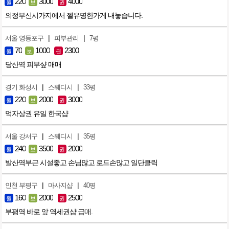
220
3000
4000
월
보
권
의정부신시가지에서 젤유명한가게 내놓습니다.
|
|
서울 영등포구
피부관리
7평
70
1000
2300
월
보
권
당산역 피부샾 매매
|
|
경기 화성시
스웨디시
33평
220
2000
3000
월
보
권
먹자상권 유일 한국샵
|
|
서울 강서구
스웨디시
35평
240
3500
2000
월
보
권
발산역부근 시설좋고 손님많고 로드손많고 일단클릭
|
|
인천 부평구
마사지샵
40평
160
2000
2500
월
보
권
부평역 바로 앞 역세권샵 급매.