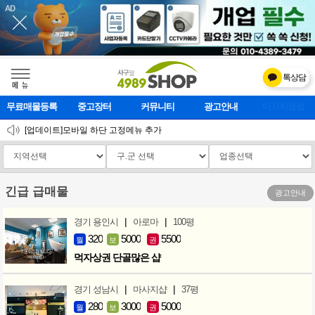
톡상담
메    뉴
무료매물등록
중고장터
커뮤니티
광고안내
마사지클럽
2026 설 연휴 운영안내
[업데이트]모바일 하단 고정메뉴 추가
[업데이트] 개선사항 안내
긴급 급매물
광고안내
|
|
경기 용인시
아로마
100평
320
5000
5500
월
보
권
먹자상권 단골많은 샵
|
|
경기 성남시
마사지샵
37평
280
3000
5000
월
보
권