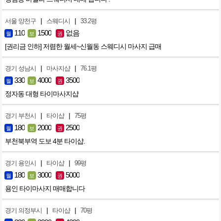
|
|
서울 양천구
스웨디시
33.2평
110
1500
없음
월
보
권
[권리금 인하] 저렴한 월세~신월동 스웨디시 마사지 급매
|
|
경기 성남시
마사지샵
76.1평
330
4000
3500
월
보
권
정자동 대형 타이마사지샵
|
|
경기 부천시
타이샵
75평
180
2000
2500
월
보
권
부천북부역 도보 4분 타이샵.
|
|
경기 용인시
타이샵
99평
180
3000
5000
월
보
권
용인 타이마사지 매매합니다
|
|
경기 의정부시
타이샵
70평