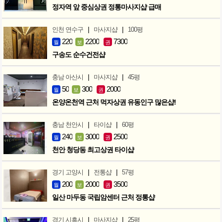
정자역 앞 중심상권 정통마사지샵 급매
|
|
인천 연수구
마사지샵
100평
220
2200
7300
월
보
권
구송도 순수건전샵
|
|
충남 아산시
마사지샵
45평
50
300
2000
월
보
권
온양온천역 근처 먹자상권 유동인구 많은샵!
|
|
충남 천안시
타이샵
60평
240
3000
2500
월
보
권
천안 청당동 최고상권 타이샵
|
|
경기 고양시
전통샵
57평
200
2000
3500
월
보
권
일산 마두동 국립암센터 근처 정통샵
|
|
경기 시흥시
마사지샵
25평