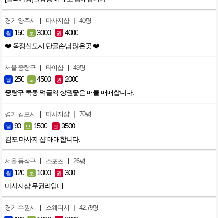
|
|
경기 양주시
마사지샵
40평
150
3000
4000
월
보
권
❤️ 옥정신도시 단골손님 많은곳 ❤️
|
|
서울 중랑구
타이샵
49평
250
4500
2000
월
보
권
중랑구 묵동 먹골역 상권좋은 매물 매매합니다.
|
|
경기 김포시
마사지샵
70평
90
1500
3500
월
보
권
김포 마사지 샵 매매합니다.
|
|
서울 동작구
스포츠
26평
120
1000
300
월
보
권
마사지샵 무권리임대
|
|
경기 수원시
스웨디시
42.79평