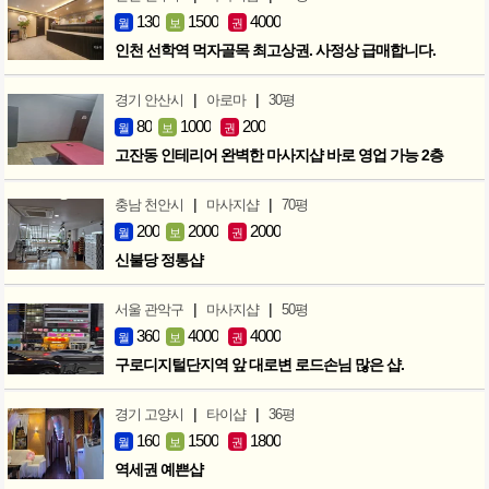
130
1500
4000
월
보
권
인천 선학역 먹자골목 최고상권. 사정상 급매합니다.
|
|
경기 안산시
아로마
30평
80
1000
200
월
보
권
고잔동 인테리어 완벽한 마사지샵 바로 영업 가능 2층
|
|
충남 천안시
마사지샵
70평
200
2000
2000
월
보
권
신불당 정통샵
|
|
서울 관악구
마사지샵
50평
360
4000
4000
월
보
권
구로디지털단지역 앞 대로변 로드손님 많은 샵.
|
|
경기 고양시
타이샵
36평
160
1500
1800
월
보
권
역세권 예쁜샵