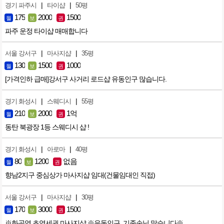
|
|
경기 파주시
타이샵
50평
175
2000
1500
월
보
권
파주 운정 타이샵 매매합니다
|
|
서울 강서구
마사지샵
35평
130
1500
1000
월
보
권
[가격인하 급매]강서구 사거리 로드샵 유동인구 많습니다.
|
|
경기 화성시
스웨디시
55평
210
2000
1억
월
보
권
동탄 북광장 1등 스웨디시 샵 !
|
|
경기 화성시
아로마
40평
80
1200
없음
월
보
권
향남2지구 중심상가 마사지샵 임대(건물임대인 직접)
|
|
서울 강서구
마사지샵
30평
170
3000
1500
월
보
권
※화곡역 초역세권 마사지샵 ※유동인구, 기존손님 많습니다※