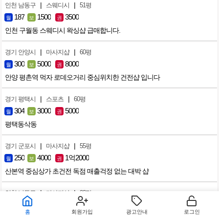
|
|
인천 남동구
스웨디시
51평
187
1500
3500
월
보
권
인천 구월동 스웨디시 왁싱샵 급매합니다.
|
|
경기 안양시
마사지샵
60평
300
5000
8000
월
보
권
안양 평촌역 먹자 로데오거리 중심위치한 건전샵 입니다
|
|
경기 평택시
스포츠
60평
304
3000
5000
월
보
권
평택동삭동
|
|
경기 군포시
마사지샵
55평
250
4000
1억2000
월
보
권
산본역 중심상가 초건전 독점 매출걱정 없는 대박 샵
|
|
인천 남동구
마사지샵
33평
160
2000
없음
월
보
권
홈
회원가입
광고안내
로그인
인천 논현동 마사지 샵 판매