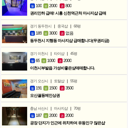
100
2000
800
월
보
권
권리인하 급매! 시흥 신천역근처 마사지샵 급매
|
|
경기 동두천시
중국샵
68평
189
3000
없음
월
보
권
동두천시 지행동 마사지샵 급매합니다(무권리금)
|
|
경기 이천시
타이샵
45평
65
1000
2000
월
보
권
이천시부발읍 가성비좋은샾매매합니다.
|
|
경기 오산시
토탈샵
55평
191
1500
3500
월
보
권
오산궐동메인상권
|
|
충남 서산시
마사지샵
70평
187
2000
2000
월
보
권
공장 단지가 인근에 위치하여 유동인구 많은샵