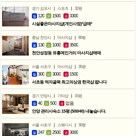
|
|
경기 김포시
스포츠
32평
120
1500
3300
월
보
권
시설좋은마사지샵(개인사정)*급매*
|
|
충남 천안시
마사지샵
80평
130
1000
3500
월
보
권
천안성정동 유흥메인거리 마사지샵매매
|
|
서울 서초구
마사지샵
35평
300
3000
1500
월
보
권
서초동 먹자골목 최고의상권 한국샵 팝니다
|
|
경기 안양시
기타샵
15평
40
500
없음
월
보
권
안양 관리사숙소 15평 (500/40) 내놓습니다.
|
|
서울 서초구
스웨디시
30평
247
2500
3000
월
보
권