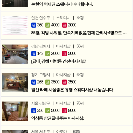
논현역 역세권 스웨디시 매매합니다.
|
|
인천 연수구
스웨디시
85평
360
4000
2000
월
보
권
85평, 각방 샤워장, 단속기록없음,현재 관리사 4명으로 성업중
|
|
경남 김해시
마사지샵
50평
143
2000
5000
월
보
권
[급매]김해 어방동 건전마사지샵
|
|
경기 고양시
마사지샵
68평
265
3500
3500
월
보
권
일산 라페 시설좋은 유명 스웨디시샵 내놓습니다
|
|
서울 강남구
마사지샵
70평
350
5000
8000
월
보
권
역삼동 상권끝내주는 마사지샵.
|
|
서울 서초구
아로마
60평