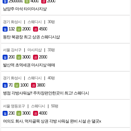
2500000
4000
2000
월
보
권
남양주 마석 타이마사지샾
|
|
경기 화성시
스웨디시
30평
132
2000
4500
월
보
권
동탄 북광장 최고 상권 스웨디시샵
|
|
서울 강서구
마사지샵
33평
200
3000
2000
월
보
권
발산역 초역세권 마사지샆 매매
|
|
경기 화성시
스웨디시
40평
70
1000
3800
월
보
권
병점 각방샤워실!! 주차장편안한곳이 최고! 스웨디시
|
|
서울 영등포구
스웨디시
50평
230
3000
4000
월
보
권
여의도 회사, 먹자골목 상권 각방 샤워실 완비 시설 손 댈곳x