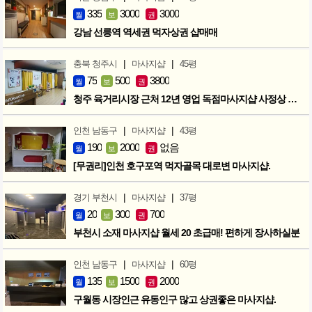
335
3000
3000
월
보
권
강남 선릉역 역세권 먹자상권 샵매매
|
|
충북 청주시
마사지샵
45평
75
500
3800
월
보
권
청주 육거리시장 근처 12년 영업 독점마사지샵 사정상 급매합니다.
|
|
인천 남동구
마사지샵
43평
190
2000
없음
월
보
권
[무권리]인천 호구포역 먹자골목 대로변 마사지샵.
|
|
경기 부천시
마사지샵
37평
20
300
700
월
보
권
부천시 소재 마사지샵 월세 20 초급매! 편하게 장사하실분
|
|
인천 남동구
마사지샵
60평
135
1500
2000
월
보
권
구월동 시장인근 유동인구 많고 상권좋은 마사지샵.