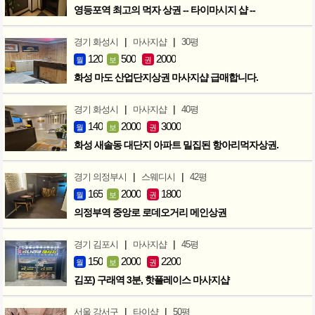
영등포역 최고의 먹자 상권 -- 타이마시지 샵 --
|
|
경기 화성시
마사지샵
30평
120
500
2000
월
보
권
화성 마도 산업단지상권 마사지샵 급매합니다.
|
|
경기 화성시
마사지샵
40평
140
2000
3000
월
보
권
화성 새솔동 대단지 아파트 밀집된 항아리먹자상권.
|
|
경기 의정부시
스웨디시
42평
165
2000
1800
월
보
권
의정부역 중앙로 로데오거리 메인상권
|
|
경기 김포시
마사지샵
45평
150
2000
2200
월
보
권
김포) 구래역 3분, 핫플레이스 마사지샵
|
|
서울 강서구
타이샵
50평