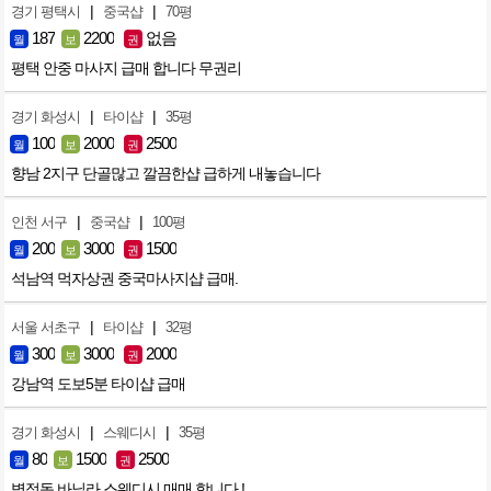
|
|
경기 평택시
중국샵
70평
187
2200
없음
월
보
권
평택 안중 마사지 급매 합니다 무권리
|
|
경기 화성시
타이샵
35평
100
2000
2500
월
보
권
향남 2지구 단골많고 깔끔한샵 급하게 내놓습니다
|
|
인천 서구
중국샵
100평
200
3000
1500
월
보
권
석남역 먹자상권 중국마사지샵 급매.
|
|
서울 서초구
타이샵
32평
300
3000
2000
월
보
권
강남역 도보5분 타이샵 급매
|
|
경기 화성시
스웨디시
35평
80
1500
2500
월
보
권
병점동 바닐라 스웨디시 매매 합니다 !