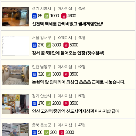
|
|
경기 시흥시
마사지샵
45평
85
1000
4600
월
보
권
신천역 역세권 관리비없고 월세저렴한샵!
|
|
서울 강서구
스웨디시
40평
270
3000
5000
월
보
권
강서 콜 5등안에 들어오는 업장 (갯수첨부)
|
|
인천 남동구
마사지샵
62평
320
3000
3500
월
보
권
논현역 앞 인테리어 최상급 초초초 급매로 내놓습니다.
|
|
경기 안산시
마사지샵
50평
170
2000
3500
월
보
권
안산 고잔역/중앙역 신도시먹자상권 마사지샵 급매
|
|
충북 음성군
마사지샵
43평
50
300
3000
월
보
권