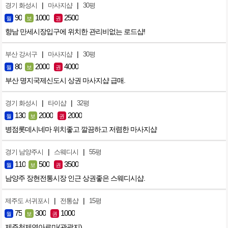
|
|
경기 화성시
마사지샵
30평
90
1000
2500
월
보
권
향남 만세시장입구에 위치한 관리비없는 로드샵!
|
|
부산 강서구
마사지샵
30평
80
2000
4000
월
보
권
부산 명지국제신도시 상권 마사지샵 급매.
|
|
경기 화성시
타이샵
32평
130
2000
2000
월
보
권
병점롯데시네마 위치좋고 깔끔하고 저렴한 마사지샵
|
|
경기 남양주시
스웨디시
55평
110
500
3500
월
보
권
남양주 장현전통시장 인근 상권좋은 스웨디시샵.
|
|
제주도 서귀포시
전통샵
15평
75
300
1000
월
보
권
제주천제연아로마(관광지)