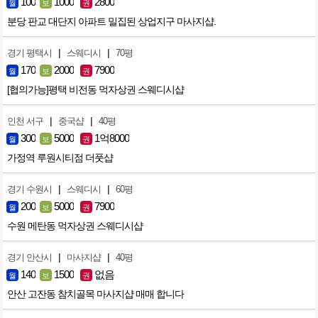
100
1000
2800
월
보
권
분당 판교 대단지 아파트 밀집된 상업지구 마사지샵.
|
|
경기 평택시
스웨디시
70평
170
2000
7900
월
보
권
[협의가능]평택 비전동 먹자상권 스웨디시샵
|
|
인천 서구
중국샵
40평
300
5000
1억8000
월
보
권
가정역 루원시티점 더풋샵
|
|
경기 수원시
스웨디시
60평
200
5000
7900
월
보
권
수원 메탄동 먹자상권 스웨디시샵
|
|
경기 안산시
마사지샵
40평
140
1500
없음
월
보
권
안산 고잔동 참치골목 마사지샵 매매 합니다