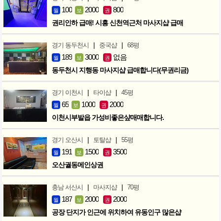
100
2000
800
월
보
권
권리인하 급매! 시흥 신천역근처 마사지샵 급매
|
|
경기 동두천시
중국샵
68평
189
3000
없음
월
보
권
동두천시 지행동 마사지샵 급매합니다(무권리금)
|
|
경기 이천시
타이샵
45평
65
1000
2000
월
보
권
이천시부발읍 가성비좋은샾매매합니다.
|
|
경기 오산시
토탈샵
55평
191
1500
3500
월
보
권
오산궐동메인상권
|
|
충남 서산시
마사지샵
70평
187
2000
2000
월
보
권
공장 단지가 인근에 위치하여 유동인구 많은샵