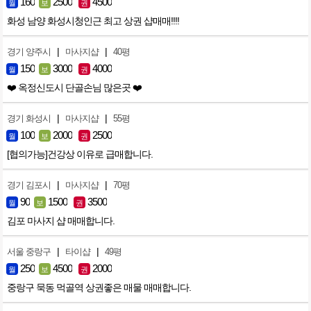
160
2500
4500
월
보
권
화성 남양 화성시청인근 최고 상권 샵매매!!!!
|
|
경기 양주시
마사지샵
40평
150
3000
4000
월
보
권
❤️ 옥정신도시 단골손님 많은곳 ❤️
|
|
경기 화성시
마사지샵
55평
100
2000
2500
월
보
권
[협의가능]건강상 이유로 급매합니다.
|
|
경기 김포시
마사지샵
70평
90
1500
3500
월
보
권
김포 마사지 샵 매매합니다.
|
|
서울 중랑구
타이샵
49평
250
4500
2000
월
보
권
중랑구 묵동 먹골역 상권좋은 매물 매매합니다.