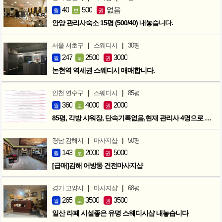
40
500
없음
월
보
권
안양 관리사숙소 15평 (500/40) 내놓습니다.
|
|
서울 서초구
스웨디시
30평
247
2500
3000
월
보
권
논현역 역세권 스웨디시 매매합니다.
|
|
인천 연수구
스웨디시
85평
360
4000
2000
월
보
권
85평, 각방 샤워장, 단속기록없음,현재 관리사 4명으로 성업중
|
|
경남 김해시
마사지샵
50평
143
2000
5000
월
보
권
[급매]김해 어방동 건전마사지샵
|
|
경기 고양시
마사지샵
68평
265
3500
3500
월
보
권
일산 라페 시설좋은 유명 스웨디시샵 내놓습니다