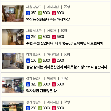
|
|
서울 강남구
마사지샵
70평
350
5000
8000
월
보
권
역삼동 상권끝내주는 마사지샵.
|
|
서울 서초구
아로마
60평
250
3000
5700
월
보
권
주변 독점 샵입니다. 터가 좋은곳! 골목아닌 대로변위치
|
|
경기 오산시
마사지샵
50평
105
1000
2800
월
보
권
정말 잘되는 아까운샵인데 피치못할 사정으로 내놓습니다.
|
|
경기 용인시
아로마
100평
320
5000
5500
월
보
권
먹자상권 단골많은 샵
|
|
경기 성남시
마사지샵
37평
280
3000
5000
월
보
권