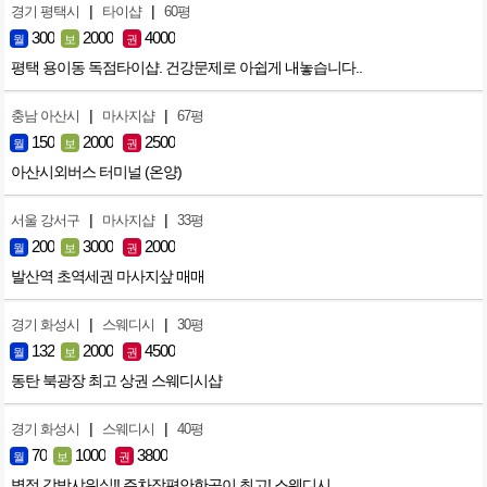
|
|
경기 평택시
타이샵
60평
300
2000
4000
월
보
권
평택 용이동 독점타이샵. 건강문제로 아쉽게 내놓습니다..
|
|
충남 아산시
마사지샵
67평
150
2000
2500
월
보
권
아산시외버스 터미널 (온양)
|
|
서울 강서구
마사지샵
33평
200
3000
2000
월
보
권
발산역 초역세권 마사지샆 매매
|
|
경기 화성시
스웨디시
30평
132
2000
4500
월
보
권
동탄 북광장 최고 상권 스웨디시샵
|
|
경기 화성시
스웨디시
40평
70
1000
3800
월
보
권
병점 각방샤워실!! 주차장편안한곳이 최고! 스웨디시