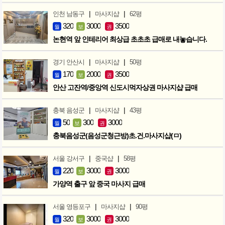
|
|
인천 남동구
마사지샵
62평
320
3000
3500
월
보
권
논현역 앞 인테리어 최상급 초초초 급매로 내놓습니다.
|
|
경기 안산시
마사지샵
50평
170
2000
3500
월
보
권
안산 고잔역/중앙역 신도시먹자상권 마사지샵 급매
|
|
충북 음성군
마사지샵
43평
50
300
3000
월
보
권
충북음성군(음성군청근방)초.건.마사지샵(ㅁ)
|
|
서울 강서구
중국샵
58평
220
3000
3000
월
보
권
가양역 출구 앞 중국 마사지 급매
|
|
서울 영등포구
마사지샵
90평
320
3000
3000
월
보
권