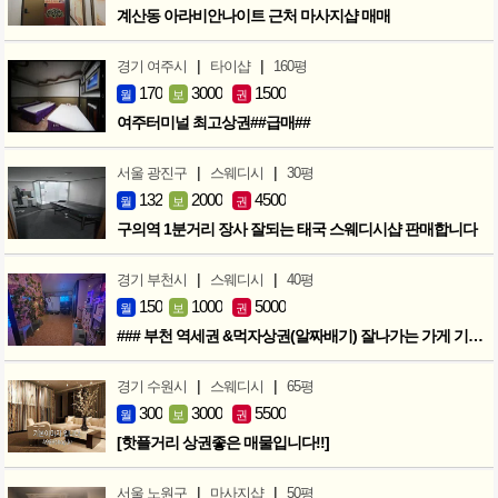
계산동 아라비안나이트 근처 마사지샵 매매
|
|
경기 여주시
타이샵
160평
170
3000
1500
월
보
권
여주터미널 최고상권##급매##
|
|
서울 광진구
스웨디시
30평
132
2000
4500
월
보
권
구의역 1분거리 장사 잘되는 태국 스웨디시샵 판매합니다
|
|
경기 부천시
스웨디시
40평
150
1000
5000
월
보
권
### 부천 역세권 &먹자상권(알짜배기) 잘나가는 가게 기회입니다 ###
|
|
경기 수원시
스웨디시
65평
300
3000
5500
월
보
권
[핫플거리 상권좋은 매물입니다!!]
|
|
서울 노원구
마사지샵
50평