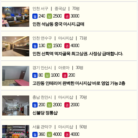
|
|
인천 서구
중국샵
70평
240
2500
3000
월
보
권
인천 석남동 중국 마사지.급매
|
|
인천 연수구
마사지샵
71평
130
1500
4000
월
보
권
인천 선학역 먹자골목 최고상권. 사정상 급매합니다.
|
|
경기 안산시
아로마
30평
80
1000
200
월
보
권
고잔동 인테리어 완벽한 마사지샵 바로 영업 가능 2층
|
|
충남 천안시
마사지샵
70평
200
2000
2000
월
보
권
신불당 정통샵
|
|
서울 관악구
마사지샵
50평
360
4000
4000
월
보
권