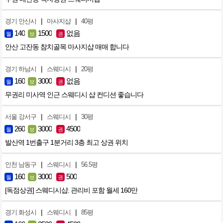
|
|
경기 안산시
마사지샵
40평
140
1500
없음
월
보
권
안산 고잔동 참치골목 마사지샵 매매 합니다
|
|
경기 하남시
스웨디시
20평
160
3000
없음
월
보
권
무권리 미사역 인근 스웨디시 샵 컨디션 좋습니다
|
|
서울 강서구
스웨디시
30평
260
3000
4500
월
보
권
발산역 1번출구 1분거리 3층 최고 상권 위치
|
|
인천 남동구
스웨디시
56.5평
160
3000
500
월
보
권
[독점상권] 스웨디시샵. 관리비 포함 월세 160만
|
|
경기 화성시
스웨디시
85평