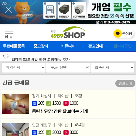
톡상담
메    뉴
무료매물등록
중고장터
커뮤니티
광고안내
마사지클럽
2026 설 연휴 운영안내
[업데이트]모바일 하단 고정메뉴 추가
[업데이트] 개선사항 안내
긴급 급매물
광고안내
|
|
경기 화성시
타이샵
36평
205
1500
1000
월
보
권
동탄 남광장 간판 잘 보이는 가게
|
|
인천 계양구
타이샵
46.4평
199
3000
3000
월
보
권