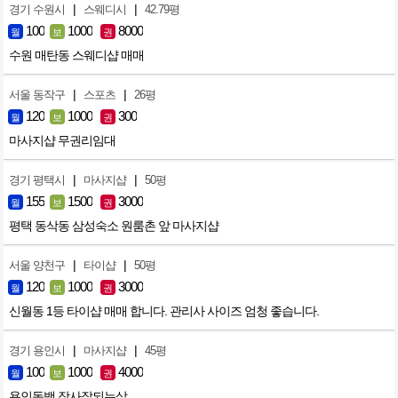
|
|
경기 수원시
스웨디시
42.79평
100
1000
8000
월
보
권
수원 매탄동 스웨디샵 매매
|
|
서울 동작구
스포츠
26평
120
1000
300
월
보
권
마사지샵 무권리임대
|
|
경기 평택시
마사지샵
50평
155
1500
3000
월
보
권
평택 동삭동 삼성숙소 원룸촌 앞 마사지샵
|
|
서울 양천구
타이샵
50평
120
1000
3000
월
보
권
신월동 1등 타이샵 매매 합니다. 관리사 사이즈 엄청 좋습니다.
|
|
경기 용인시
마사지샵
45평
100
1000
4000
월
보
권
용인동백 장사잘되는샆