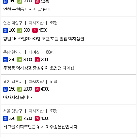
160
2000
없음
월
보
권
인천 논현동 마사지 샵 판매
|
|
인천 계양구
마사지샵
83평
160
500
4500
월
보
권
평일 15, 주말20~30명 호텔/모텔 밀집 먹자상권
|
|
충남 천안시
타이샵
80평
270
3000
2000
월
보
권
두정동 먹자상권 중심위치 초건전 타이샵
|
|
경기 김포시
마사지샵
51평
150
2000
4000
월
보
권
마사지샵 팝니다
|
|
서울 강남구
마사지샵
30평
220
2500
4000
월
보
권
최고급 아파트인근 위치 아주좋은샵입니다.