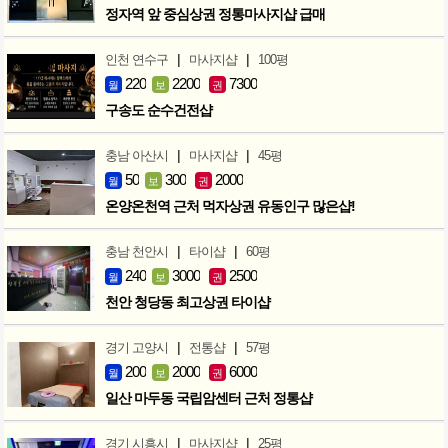
정자역 앞 중심상권 정통마사지샵 급매
|
|
인천 연수구
마사지샵
100평
220
2200
7300
월
보
권
구송도 순수건전샵
|
|
충남 아산시
마사지샵
45평
50
300
2000
월
보
권
온양온천역 근처 먹자상권 유동인구 많은샵!
|
|
충남 천안시
타이샵
60평
240
3000
2500
월
보
권
천안 청당동 최고상권 타이샵
|
|
경기 고양시
전통샵
57평
200
2000
6000
월
보
권
일산 마두동 국립암센터 근처 정통샵
|
|
경기 시흥시
마사지샵
25평