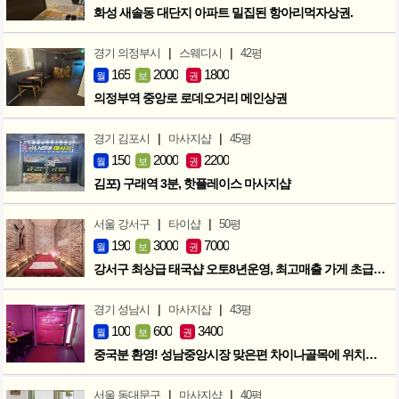
화성 새솔동 대단지 아파트 밀집된 항아리먹자상권.
|
|
경기 의정부시
스웨디시
42평
165
2000
1800
월
보
권
의정부역 중앙로 로데오거리 메인상권
|
|
경기 김포시
마사지샵
45평
150
2000
2200
월
보
권
김포) 구래역 3분, 핫플레이스 마사지샵
|
|
서울 강서구
타이샵
50평
190
3000
7000
월
보
권
강서구 최상급 태국샵 오토8년운영, 최고매출 가게 초급매!!!
|
|
경기 성남시
마사지샵
43평
100
600
3400
월
보
권
중국분 환영! 성남중앙시장 맞은편 차이나골목에 위치한 마사지샵
|
|
서울 동대문구
마사지샵
40평