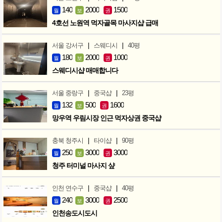
140
2000
1500
월
보
권
4호선 노원역 먹자골목 마사지샵 급매
|
|
서울 강서구
스웨디시
40평
180
2000
1000
월
보
권
스웨디시샵 매매합니다
|
|
서울 중랑구
중국샵
23평
132
500
1600
월
보
권
망우역 우림시장 인근 먹자상권 중국샵
|
|
충북 청주시
타이샵
90평
250
3000
3000
월
보
권
청주 터미널 마사지 샾
|
|
인천 연수구
중국샵
40평
240
3000
2500
월
보
권
인천송도시도시