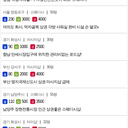
|
|
서울 영등포구
스웨디시
50평
230
3000
4000
월
보
권
여의도 회사, 먹자골목 상권 각방 샤워실 완비 시설 손 댈곳x
|
|
경기 화성시
마사지샵
30평
90
1000
2500
월
보
권
향남 만세시장입구에 위치한 관리비없는 로드샵!
|
|
부산 강서구
마사지샵
30평
80
2000
4000
월
보
권
부산 명지국제신도시 상권 마사지샵 급매.
|
|
경기 남양주시
스웨디시
55평
110
500
3500
월
보
권
남양주 장현전통시장 인근 상권좋은 스웨디시샵.
|
|
경기 화성시
타이샵
32평