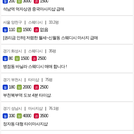
200
3000
1500
월
보
권
석남역 먹자상권 중국마사지샵 급매.
|
|
서울 양천구
스웨디시
33.2평
110
1500
없음
월
보
권
[권리금 인하] 저렴한 월세~신월동 스웨디시 마사지 급매
|
|
경기 화성시
스웨디시
35평
80
1500
2500
월
보
권
병점동 바닐라 스웨디시 매매 합니다 !
|
|
경기 부천시
타이샵
75평
180
2000
2500
월
보
권
부천북부역 도보 4분 타이샵.
|
|
경기 성남시
마사지샵
76.1평
330
4000
3500
월
보
권
정자동 대형 타이마사지샵