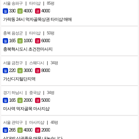
|
|
서울 송파구
타이샵
85평
330
4000
4000
월
보
권
가락동 24시 먹자골목상권 타이샵 매매
|
|
충북 음성군
타이샵
50평
165
1000
6000
월
보
권
충북혁시도시 초건전마사지
|
|
서울 금천구
스웨디시
34평
220
3000
8000
월
보
권
가산디지털단지역
|
|
경기 하남시
중국샵
34평
165
2000
5000
월
보
권
미사역 먹자골목 마사지샵
|
|
서울 관악구
마사지샵
48평
265
4000
2000
월
보
권
신대방 상권좋은 매물 내놓습니다