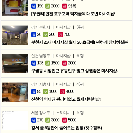
190
2000
없음
월
보
권
[무권리]인천 호구포역 먹자골목 대로변 마사지샵.
|
|
경기 부천시
마사지샵
37평
20
300
700
월
보
권
부천시 소재 마사지샵 월세 20 초급매! 편하게 장사하실분
|
|
인천 남동구
마사지샵
60평
135
1500
2000
월
보
권
구월동 시장인근 유동인구 많고 상권좋은 마사지샵.
|
|
경기 시흥시
마사지샵
45평
85
1000
4600
월
보
권
신천역 역세권 관리비없고 월세저렴한샵!
|
|
서울 강서구
스웨디시
40평
270
3000
5000
월
보
권
강서 콜 5등안에 들어오는 업장 (갯수첨부)