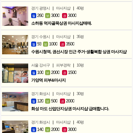
|
|
경기 광명시
마사지샵
40평
260
3000
3000
월
보
권
소하동 먹자골목상권 마사지샵매매.
|
|
경기 수원시
마사지샵
35평
93
1000
3500
월
보
권
수원시청역, 권선시장 인근 주거·생활복합 상권 마사지샵
|
|
서울 강서구
피부경락
10평
100
2000
1500
월
보
권
가양역 피부&마사지
|
|
경기 화성시
마사지샵
30평
120
500
2000
월
보
권
화성 마도 산업단지상권 마사지샵 급매합니다.
|
|
경기 화성시
마사지샵
40평
140
2000
3000
월
보
권