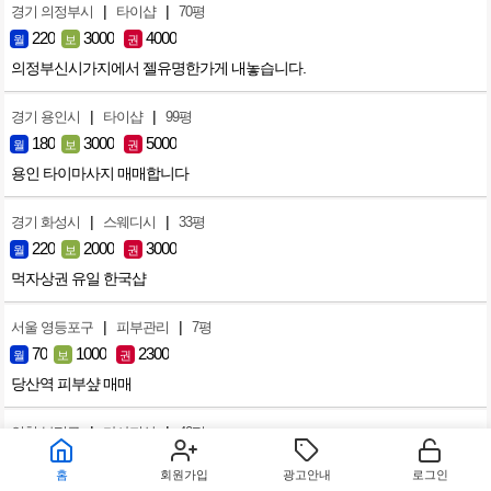
|
|
경기 의정부시
타이샵
70평
220
3000
4000
월
보
권
의정부신시가지에서 젤유명한가게 내놓습니다.
|
|
경기 용인시
타이샵
99평
180
3000
5000
월
보
권
용인 타이마사지 매매합니다
|
|
경기 화성시
스웨디시
33평
220
2000
3000
월
보
권
먹자상권 유일 한국샵
|
|
서울 영등포구
피부관리
7평
70
1000
2300
월
보
권
당산역 피부샾 매매
|
|
인천 부평구
마사지샵
40평
160
2000
2500
월
보
권
홈
회원가입
광고안내
로그인
부평역 바로 앞 역세권샵 급매.