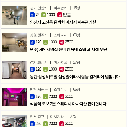
|
|
경기 안산시
피부관리
15평
75
1000
없음
월
보
권
안산시 고잔동 완벽한 마사지 피부관리샾
|
|
강원 원주시
스웨디시
60평
120
1000
2500
월
보
권
원주) 개인샤워실 완비 한중태 스웨 all 시설 무난
|
|
경기 화성시
마사지샵
27평
120
1000
2500
월
보
권
동탄 삼성 바로앞 삼성앞이라 사람들 길거리에 넘칩니다
|
|
인천 서해구
스웨디시
65평
170
2000
3000
월
보
권
석남역 도보 7분 스웨디시 마사지샵 급매합니다.
|
|
인천 중구
마사지샵
70평
250
2000
3000
월
보
권