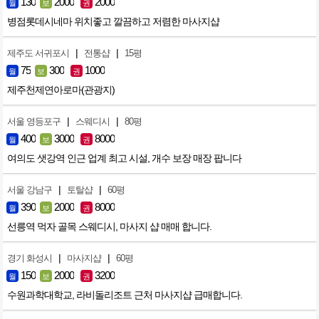
130
2000
2000
월
보
권
병점롯데시네마 위치좋고 깔끔하고 저렴한 마사지샵
|
|
제주도 서귀포시
전통샵
15평
75
300
1000
월
보
권
제주천제연아로마(관광지)
|
|
서울 영등포구
스웨디시
80평
400
3000
8000
월
보
권
여의도 샛강역 인근 업계 최고 시설, 개수 보장 매장 팝니다
|
|
서울 강남구
토탈샵
60평
390
2000
8000
월
보
권
선릉역 먹자 골목 스웨디시, 마사지 샵 매매 합니다.
|
|
경기 화성시
마사지샵
60평
150
2000
3200
월
보
권
수원과학대학교, 라비돌리조트 근처 마사지샵 급매합니다.