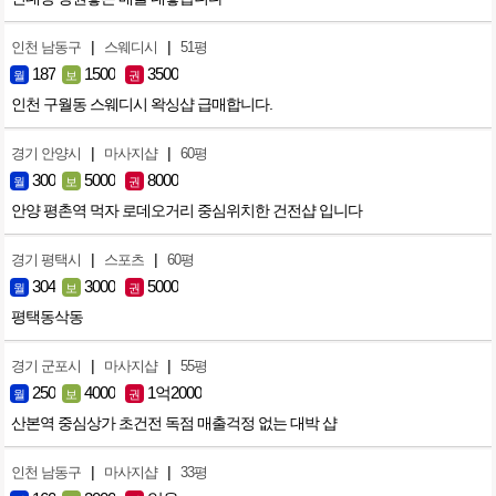
|
|
인천 남동구
스웨디시
51평
187
1500
3500
월
보
권
인천 구월동 스웨디시 왁싱샵 급매합니다.
|
|
경기 안양시
마사지샵
60평
300
5000
8000
월
보
권
안양 평촌역 먹자 로데오거리 중심위치한 건전샵 입니다
|
|
경기 평택시
스포츠
60평
304
3000
5000
월
보
권
평택동삭동
|
|
경기 군포시
마사지샵
55평
250
4000
1억2000
월
보
권
산본역 중심상가 초건전 독점 매출걱정 없는 대박 샵
|
|
인천 남동구
마사지샵
33평