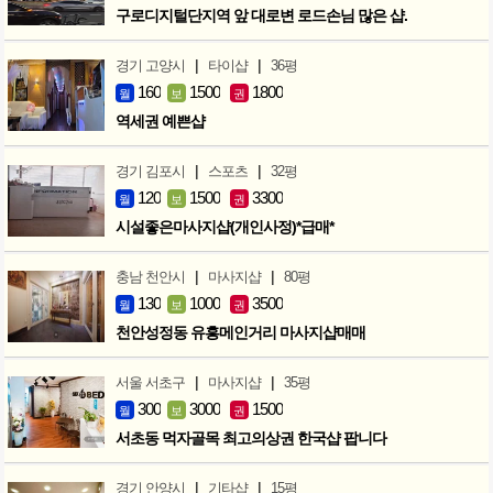
구로디지털단지역 앞 대로변 로드손님 많은 샵.
|
|
경기 고양시
타이샵
36평
160
1500
1800
월
보
권
역세권 예쁜샵
|
|
경기 김포시
스포츠
32평
120
1500
3300
월
보
권
시설좋은마사지샵(개인사정)*급매*
|
|
충남 천안시
마사지샵
80평
130
1000
3500
월
보
권
천안성정동 유흥메인거리 마사지샵매매
|
|
서울 서초구
마사지샵
35평
300
3000
1500
월
보
권
서초동 먹자골목 최고의상권 한국샵 팝니다
|
|
경기 안양시
기타샵
15평