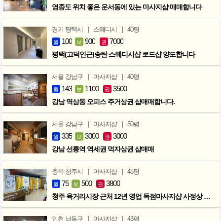
영종도 위치 좋은 운서동에 있는 마사지샵 매매합니다
|
|
경기 평택시
스웨디시
40평
100
900
7000
월
보
권
평택(고덕인근)송탄 스웨디시샵 로드샵 양도합니다
|
|
서울 강남구
마사지샵
40평
143
1100
3500
월
보
권
강남 역삼동 오피스 주거상권 샵매매합니다.
|
|
서울 강남구
마사지샵
50평
335
3000
3000
월
보
권
강남 선릉역 역세권 먹자상권 샵매매
|
|
충북 청주시
마사지샵
45평
75
500
3800
월
보
권
청주 육거리시장 근처 12년 영업 독점마사지샵 사정상 급매합니다.
|
|
인천 남동구
마사지샵
43평