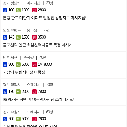
|
|
경기 성남시
마사지샵
33평
100
1000
2800
월
보
권
분당 판교 대단지 아파트 밀집된 상업지구 마사지샵.
|
|
인천 부평구
중국샵
60평
143
1500
3500
월
보
권
굴포천역 인근 효실천먹자골목 독점 마사지
|
|
인천 서구
중국샵
40평
300
5000
1억8000
월
보
권
가정역 루원시티점 더풋샵
|
|
경기 평택시
스웨디시
70평
170
2000
7900
월
보
권
[협의가능]평택 비전동 먹자상권 스웨디시샵
|
|
경기 수원시
스웨디시
60평
200
5000
7900
월
보
권
수원 메탄동 먹자상권 스웨디시샵