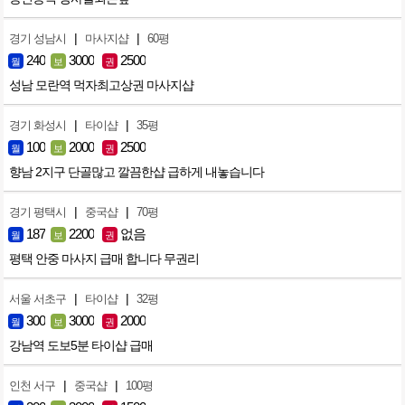
|
|
경기 성남시
마사지샵
60평
240
3000
2500
월
보
권
성남 모란역 먹자최고상권 마사지샵
|
|
경기 화성시
타이샵
35평
100
2000
2500
월
보
권
향남 2지구 단골많고 깔끔한샵 급하게 내놓습니다
|
|
경기 평택시
중국샵
70평
187
2200
없음
월
보
권
평택 안중 마사지 급매 합니다 무권리
|
|
서울 서초구
타이샵
32평
300
3000
2000
월
보
권
강남역 도보5분 타이샵 급매
|
|
인천 서구
중국샵
100평