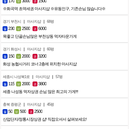
170
3000
1500
월
보
권
※화곡역 초역세권 마사지샵 ※유동인구, 기존손님 많습니다※
|
|
경기 부천시
마사지샵
68평
230
2500
6000
월
보
권
목좋고 단골손님많은 부천상동 먹자타운가게
|
|
경기 화성시
마사지샵
60평
150
2000
3200
월
보
권
화성 농협사거리 코너 2층에 위치한 마사지샵
|
|
세종시 나성북1로
마사지샵
57평
115
2000
3800
월
보
권
세종 나성동 먹자상권 손님 많은 최고의 가게!!!
|
|
충북 증평군
마사지샵
45평
50
500
2500
월
보
권
산업단지/정통시장상권 샵! 직접오셔서 살펴보세요!