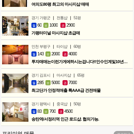
여의도80평 최고의 마사지샵 매매
|
|
경기 가평군
전통샵
51평
60
1000
2900
월
보
권
가평터미널 마사지샵 초급매
|
|
인천 부평구
타이샵
60평
143
2000
4000
월
보
권
투자매매는이런가게에하시는겁니다!!인수인계및10년노하우 모두승계
|
|
경기 김포시
마사지샵
65평
285
5000
7000
월
보
권
최고단가 안정적매출 특AAA급 건전매물
|
|
경기 평택시
중국샵
50평
83
700
4500
월
보
권
송탄역/서정리역 인근 로드샵. 협의가능.
프리미엄 매물