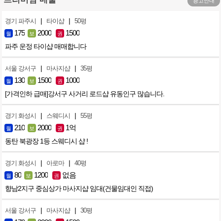
광고안내
|
|
경기 파주시
타이샵
50평
175
2000
1500
월
보
권
파주 운정 타이샵 매매합니다
|
|
서울 강서구
마사지샵
35평
130
1500
1000
월
보
권
[가격인하 급매]강서구 사거리 로드샵 유동인구 많습니다.
|
|
경기 화성시
스웨디시
55평
210
2000
1억
월
보
권
동탄 북광장 1등 스웨디시 샵 !
|
|
경기 화성시
아로마
40평
80
1200
없음
월
보
권
향남2지구 중심상가 마사지샵 임대(건물임대인 직접)
|
|
서울 강서구
마사지샵
30평