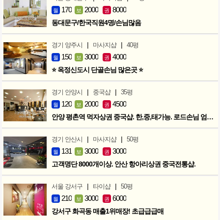
170
2000
8000
월
보
권
동대문구/한국직원4명/손님많음
|
|
경기 양주시
마사지샵
40평
150
3000
4000
월
보
권
⭐ 옥정신도시 단골손님 많은곳 ⭐
|
|
경기 안양시
중국샵
35평
120
2000
4500
월
보
권
안양 평촌역 먹자상권 중국샵. 한,중,태가능. 로드손님 엄청많아요!
|
|
경기 안산시
마사지샵
50평
131
3000
3000
월
보
권
고객명단 8000개이상. 안산 항아리상권 중국전통샵.
|
|
서울 강서구
타이샵
50평
210
3000
6000
월
보
권
강서구 화곡동 매출1위매장! 초급급급매