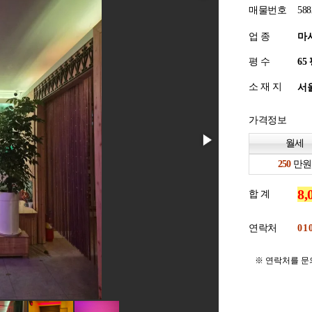
매물번호
588
업 종
마
평 수
소 재 지
서울
가격정보
월세
만원
합 계
연락처
※ 연락처를 문