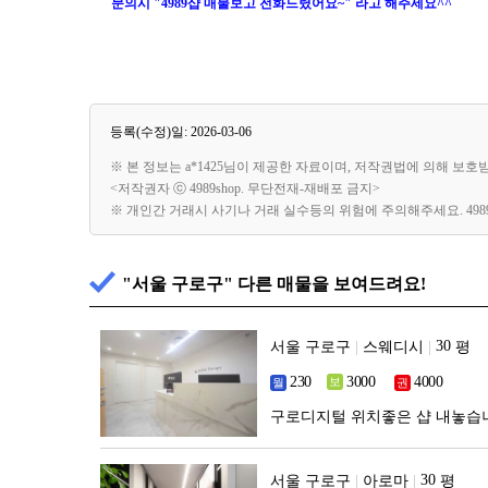
문의시 "4989샵 매물보고 전화드렸어요~" 라고 해주세요^^
등록(수정)일: 2026-03-06
※ 본 정보는 a*1425님이 제공한 자료이며, 저작권법에 의해 보호
<저작권자 ⓒ 4989shop. 무단전재-재배포 금지>
※ 개인간 거래시 사기나 거래 실수등의 위험에 주의해주세요. 49
"서울 구로구" 다른 매물을 보여드려요!
서울 구로구
|
스웨디시
|
평
구로디지털 위치좋은 샵 내놓습니
서울 구로구
|
아로마
|
평