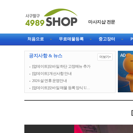
마사지샵 전문
처음으로
무료매물등록
중고장터
공지사항 & 뉴스
더보기+
[업데이트]모바일 하단 고정메뉴 추가
[업데이트] 개선사항 안내
2026 설 연휴 운영안내
[업데이트]모바일 매물 등록 양식 U…