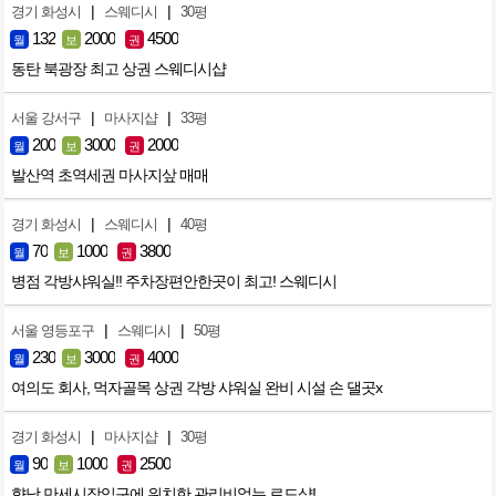
|
|
경기 화성시
스웨디시
30평
132
2000
4500
월
보
권
동탄 북광장 최고 상권 스웨디시샵
|
|
서울 강서구
마사지샵
33평
200
3000
2000
월
보
권
발산역 초역세권 마사지샆 매매
|
|
경기 화성시
스웨디시
40평
70
1000
3800
월
보
권
병점 각방샤워실!! 주차장편안한곳이 최고! 스웨디시
|
|
서울 영등포구
스웨디시
50평
230
3000
4000
월
보
권
여의도 회사, 먹자골목 상권 각방 샤워실 완비 시설 손 댈곳x
|
|
경기 화성시
마사지샵
30평
90
1000
2500
월
보
권
향남 만세시장입구에 위치한 관리비없는 로드샵!