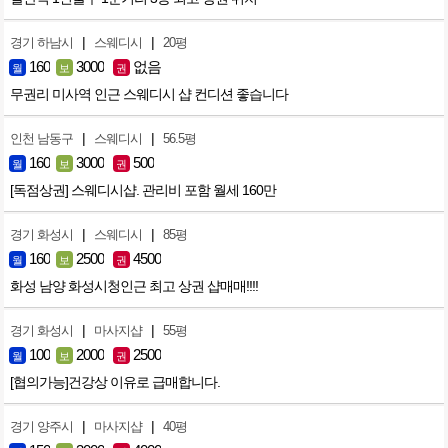
|
|
경기 하남시
스웨디시
20평
160
3000
없음
월
보
권
무권리 미사역 인근 스웨디시 샵 컨디션 좋습니다
|
|
인천 남동구
스웨디시
56.5평
160
3000
500
월
보
권
[독점상권] 스웨디시샵. 관리비 포함 월세 160만
|
|
경기 화성시
스웨디시
85평
160
2500
4500
월
보
권
화성 남양 화성시청인근 최고 상권 샵매매!!!!
|
|
경기 화성시
마사지샵
55평
100
2000
2500
월
보
권
[협의가능]건강상 이유로 급매합니다.
|
|
경기 양주시
마사지샵
40평