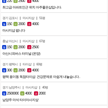
220
2500
4000
월
보
권
최고급 아파트인근 위치 아주좋은샵입니다.
|
|
경기 김포시
마사지샵
51평
150
2000
4000
월
보
권
마사지샵 팝니다
|
|
충남 아산시
마사지샵
67평
150
2000
2500
월
보
권
아산시외버스 터미널 (온양)
|
|
경기 평택시
타이샵
60평
300
2000
4000
월
보
권
평택 용이동 독점타이샵. 건강문제로 아쉽게 내놓습니다..
|
|
경기 남양주시
마사지샵
40평
2500000
4000
2000
월
보
권
남양주 마석 타이마사지샾