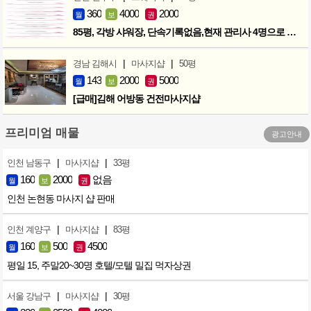
360
4000
2000
월
보
권
85평, 각방 샤워장, 단속기록없음,현재 관리사 4명으로 성업중
|
|
경남 김해시
마사지샵
50평
143
2000
5000
월
보
권
[급매]김해 어방동 건전마사지샵
프리미엄 매물
광고안내
|
|
인천 남동구
마사지샵
33평
160
2000
없음
월
보
권
인천 논현동 마사지 샵 판매
|
|
인천 계양구
마사지샵
83평
160
500
4500
월
보
권
평일 15, 주말20~30명 호텔/모텔 밀집 먹자상권
|
|
서울 강남구
마사지샵
30평