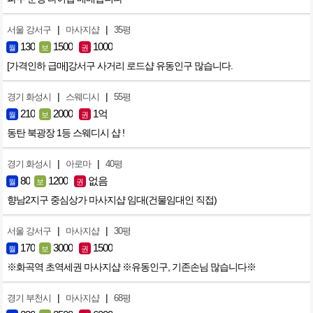
|
|
서울 강서구
마사지샵
35평
130
1500
1000
월
보
권
[가격인하 급매]강서구 사거리 로드샵 유동인구 많습니다.
|
|
경기 화성시
스웨디시
55평
210
2000
1억
월
보
권
동탄 북광장 1등 스웨디시 샵 !
|
|
경기 화성시
아로마
40평
80
1200
없음
월
보
권
향남2지구 중심상가 마사지샵 임대(건물임대인 직접)
|
|
서울 강서구
마사지샵
30평
170
3000
1500
월
보
권
※화곡역 초역세권 마사지샵 ※유동인구, 기존손님 많습니다※
|
|
경기 부천시
마사지샵
68평