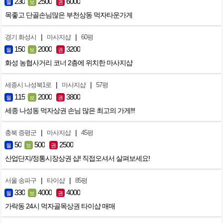
230
2500
6000
월
보
권
목좋고 단골손님많은 부천상동 먹자타운가게
|
|
경기 화성시
마사지샵
60평
150
2000
3200
월
보
권
화성 농협사거리 코너 2층에 위치한 마사지샵
|
|
세종시 나성북1로
마사지샵
57평
115
2000
3800
월
보
권
세종 나성동 먹자상권 손님 많은 최고의 가게!!!
|
|
충북 증평군
마사지샵
45평
50
500
2500
월
보
권
산업단지/정통시장상권 샵! 직접오셔서 살펴보세요!
|
|
서울 송파구
타이샵
85평
330
4000
4000
월
보
권
가락동 24시 먹자골목상권 타이샵 매매