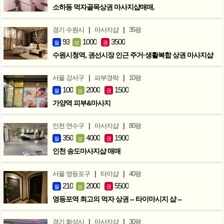
소하동 먹자골목상권 마사지샵매매.
|
|
경기 수원시
마사지샵
35평
93
1000
3500
월
보
권
수원시청역, 권선시장 인근 주거·생활복합 상권 마사지샵
|
|
서울 강서구
피부경락
10평
100
2000
1500
월
보
권
가양역 피부&마사지
|
|
인천 연수구
마사지샵
80평
350
4000
1900
월
보
권
인천 송도마사지샵 매매
|
|
서울 영등포구
타이샵
40평
210
2000
5500
월
보
권
영등포역 최고의 먹자 상권 -- 타이마시지 샵 --
|
|
경기 화성시
마사지샵
30평