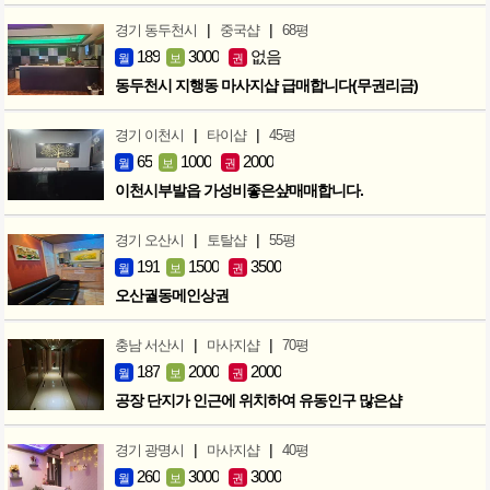
|
|
경기 동두천시
중국샵
68평
189
3000
없음
월
보
권
동두천시 지행동 마사지샵 급매합니다(무권리금)
|
|
경기 이천시
타이샵
45평
65
1000
2000
월
보
권
이천시부발읍 가성비좋은샾매매합니다.
|
|
경기 오산시
토탈샵
55평
191
1500
3500
월
보
권
오산궐동메인상권
|
|
충남 서산시
마사지샵
70평
187
2000
2000
월
보
권
공장 단지가 인근에 위치하여 유동인구 많은샵
|
|
경기 광명시
마사지샵
40평
260
3000
3000
월
보
권