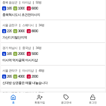
|
|
충북 음성군
타이샵
50평
165
1000
6000
월
보
권
충북혁시도시 초건전마사지
|
|
서울 금천구
스웨디시
34평
220
3000
8000
월
보
권
가산디지털단지역
|
|
경기 하남시
중국샵
34평
165
2000
5000
월
보
권
미사역 먹자골목 마사지샵
|
|
서울 관악구
마사지샵
48평
265
4000
2000
월
보
권
신대방 상권좋은 매물 내놓습니다
|
|
인천 남동구
스웨디시
51평
187
1500
3500
월
보
권
홈
회원가입
광고안내
로그인
인천 구월동 스웨디시 왁싱샵 급매합니다.