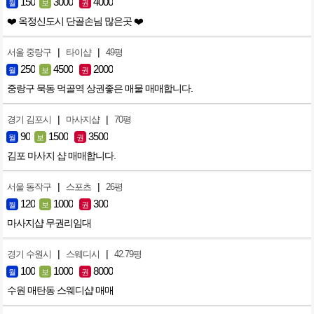
150
3000
4000
월
보
권
❤️ 옥정신도시 단골손님 많은곳 ❤️
|
|
서울 중랑구
타이샵
49평
250
4500
2000
월
보
권
중랑구 묵동 먹골역 상권좋은 매물 매매합니다.
|
|
경기 김포시
마사지샵
70평
90
1500
3500
월
보
권
김포 마사지 샵 매매합니다.
|
|
서울 동작구
스포츠
26평
120
1000
300
월
보
권
마사지샵 무권리임대
|
|
경기 수원시
스웨디시
42.79평
100
1000
8000
월
보
권
수원 매탄동 스웨디샵 매매