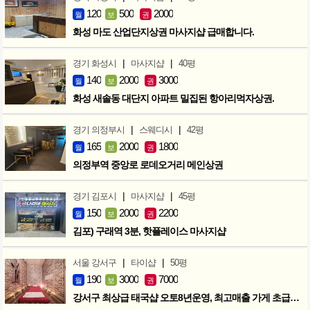
120
500
2000
월
보
권
화성 마도 산업단지상권 마사지샵 급매합니다.
|
|
경기 화성시
마사지샵
40평
140
2000
3000
월
보
권
화성 새솔동 대단지 아파트 밀집된 항아리먹자상권.
|
|
경기 의정부시
스웨디시
42평
165
2000
1800
월
보
권
의정부역 중앙로 로데오거리 메인상권
|
|
경기 김포시
마사지샵
45평
150
2000
2200
월
보
권
김포) 구래역 3분, 핫플레이스 마사지샵
|
|
서울 강서구
타이샵
50평
190
3000
7000
월
보
권
강서구 최상급 태국샵 오토8년운영, 최고매출 가게 초급매!!!