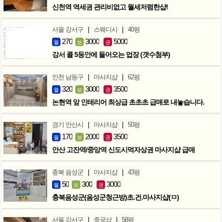
신천역 역세권 관리비없고 월세저렴한샵!
|
|
서울 강서구
스웨디시
40평
270
3000
5000
월
보
권
강서 콜 5등안에 들어오는 업장 (갯수첨부)
|
|
인천 남동구
마사지샵
62평
320
3000
3500
월
보
권
논현역 앞 인테리어 최상급 초초초 급매로 내놓습니다.
|
|
경기 안산시
마사지샵
50평
170
2000
3500
월
보
권
안산 고잔역/중앙역 신도시먹자상권 마사지샵 급매
|
|
충북 음성군
마사지샵
43평
50
300
3000
월
보
권
충북음성군(음성군청근방)초.건.마사지샵(ㅁ)
|
|
서울 강서구
중국샵
58평