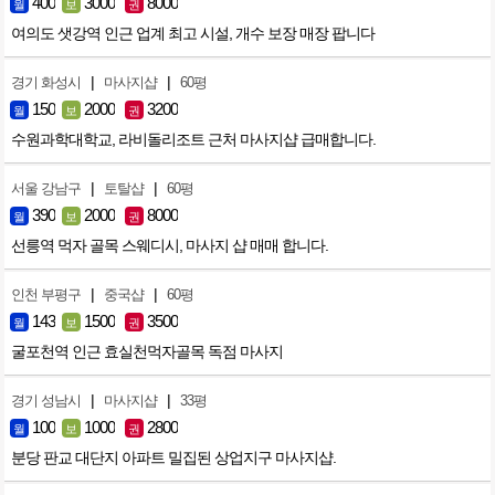
400
3000
8000
월
보
권
여의도 샛강역 인근 업계 최고 시설, 개수 보장 매장 팝니다
|
|
경기 화성시
마사지샵
60평
150
2000
3200
월
보
권
수원과학대학교, 라비돌리조트 근처 마사지샵 급매합니다.
|
|
서울 강남구
토탈샵
60평
390
2000
8000
월
보
권
선릉역 먹자 골목 스웨디시, 마사지 샵 매매 합니다.
|
|
인천 부평구
중국샵
60평
143
1500
3500
월
보
권
굴포천역 인근 효실천먹자골목 독점 마사지
|
|
경기 성남시
마사지샵
33평
100
1000
2800
월
보
권
분당 판교 대단지 아파트 밀집된 상업지구 마사지샵.