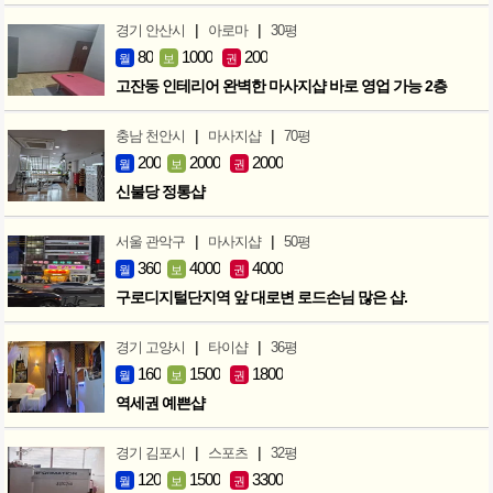
|
|
경기 안산시
아로마
30평
80
1000
200
월
보
권
고잔동 인테리어 완벽한 마사지샵 바로 영업 가능 2층
|
|
충남 천안시
마사지샵
70평
200
2000
2000
월
보
권
신불당 정통샵
|
|
서울 관악구
마사지샵
50평
360
4000
4000
월
보
권
구로디지털단지역 앞 대로변 로드손님 많은 샵.
|
|
경기 고양시
타이샵
36평
160
1500
1800
월
보
권
역세권 예쁜샵
|
|
경기 김포시
스포츠
32평
120
1500
3300
월
보
권