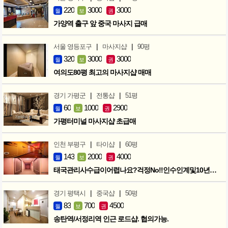
220
3000
3000
월
보
권
가양역 출구 앞 중국 마사지 급매
|
|
서울 영등포구
마사지샵
90평
320
3000
3000
월
보
권
여의도80평 최고의 마사지샵 매매
|
|
경기 가평군
전통샵
51평
60
1000
2900
월
보
권
가평터미널 마사지샵 초급매
|
|
인천 부평구
타이샵
60평
143
2000
4000
월
보
권
태국관리사수급이어렵나요?걱정No!!인수인계및10년노하우 모두승계
|
|
경기 평택시
중국샵
50평
83
700
4500
월
보
권
송탄역/서정리역 인근 로드샵. 협의가능.