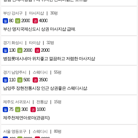
|
|
부산 강서구
마사지샵
30평
80
2000
4000
월
보
권
부산 명지국제신도시 상권 마사지샵 급매.
|
|
경기 화성시
타이샵
32평
130
2000
2000
월
보
권
병점롯데시네마 위치좋고 깔끔하고 저렴한 마사지샵
|
|
경기 남양주시
스웨디시
55평
110
500
3500
월
보
권
남양주 장현전통시장 인근 상권좋은 스웨디시샵.
|
|
제주도 서귀포시
전통샵
15평
75
300
1000
월
보
권
제주천제연아로마(관광지)
|
|
서울 영등포구
스웨디시
80평