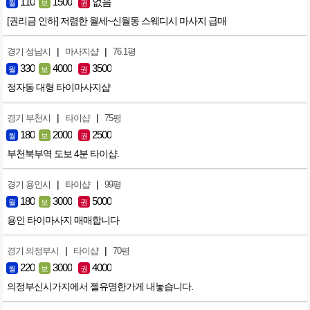
110
1500
없음
월
보
권
[권리금 인하] 저렴한 월세~신월동 스웨디시 마사지 급매
|
|
경기 성남시
마사지샵
76.1평
330
4000
3500
월
보
권
정자동 대형 타이마사지샵
|
|
경기 부천시
타이샵
75평
180
2000
2500
월
보
권
부천북부역 도보 4분 타이샵.
|
|
경기 용인시
타이샵
99평
180
3000
5000
월
보
권
용인 타이마사지 매매합니다
|
|
경기 의정부시
타이샵
70평
220
3000
4000
월
보
권
의정부신시가지에서 젤유명한가게 내놓습니다.