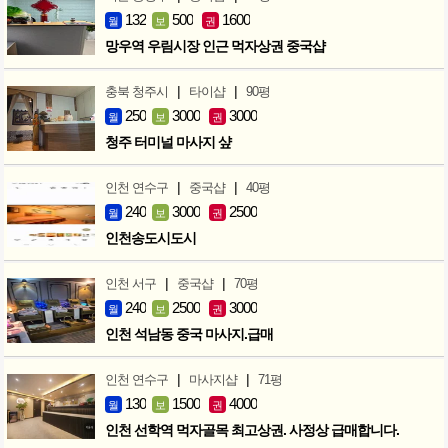
132
500
1600
월
보
권
망우역 우림시장 인근 먹자상권 중국샵
|
|
충북 청주시
타이샵
90평
250
3000
3000
월
보
권
청주 터미널 마사지 샾
|
|
인천 연수구
중국샵
40평
240
3000
2500
월
보
권
인천송도시도시
|
|
인천 서구
중국샵
70평
240
2500
3000
월
보
권
인천 석남동 중국 마사지.급매
|
|
인천 연수구
마사지샵
71평
130
1500
4000
월
보
권
인천 선학역 먹자골목 최고상권. 사정상 급매합니다.