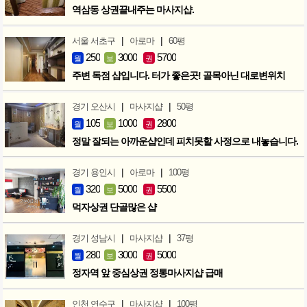
역삼동 상권끝내주는 마사지샵.
|
|
서울 서초구
아로마
60평
250
3000
5700
월
보
권
주변 독점 샵입니다. 터가 좋은곳! 골목아닌 대로변위치
|
|
경기 오산시
마사지샵
50평
105
1000
2800
월
보
권
정말 잘되는 아까운샵인데 피치못할 사정으로 내놓습니다.
|
|
경기 용인시
아로마
100평
320
5000
5500
월
보
권
먹자상권 단골많은 샵
|
|
경기 성남시
마사지샵
37평
280
3000
5000
월
보
권
정자역 앞 중심상권 정통마사지샵 급매
|
|
인천 연수구
마사지샵
100평