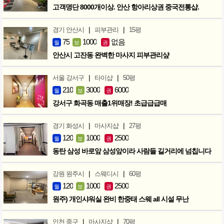
고객명단 8000개이상. 안산 항아리상권 중국전통샵.
|
|
경기 안산시
피부관리
15평
75
1000
없음
월
보
권
안산시 고잔동 완벽한 마사지 피부관리샾
|
|
서울 강서구
타이샵
50평
210
3000
6000
월
보
권
강서구 화곡동 매출1위매장! 초급급급매
|
|
경기 화성시
마사지샵
27평
120
1000
2500
월
보
권
동탄 삼성 바로앞 삼성앞이라 사람들 길거리에 넘칩니다
|
|
강원 원주시
스웨디시
60평
120
1000
2500
월
보
권
원주) 개인샤워실 완비 한중태 스웨 all 시설 무난
|
|
인천 중구
마사지샵
70평