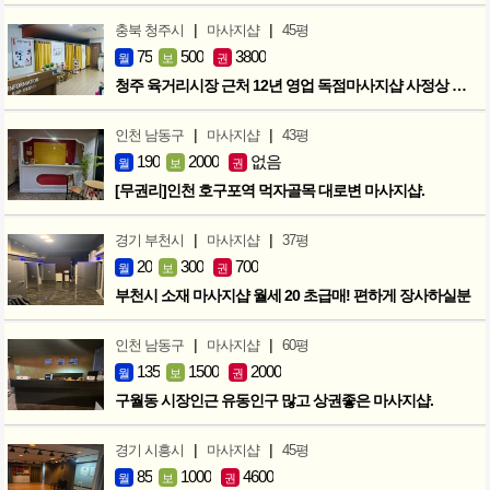
|
|
충북 청주시
마사지샵
45평
75
500
3800
월
보
권
청주 육거리시장 근처 12년 영업 독점마사지샵 사정상 급매합니다.
|
|
인천 남동구
마사지샵
43평
190
2000
없음
월
보
권
[무권리]인천 호구포역 먹자골목 대로변 마사지샵.
|
|
경기 부천시
마사지샵
37평
20
300
700
월
보
권
부천시 소재 마사지샵 월세 20 초급매! 편하게 장사하실분
|
|
인천 남동구
마사지샵
60평
135
1500
2000
월
보
권
구월동 시장인근 유동인구 많고 상권좋은 마사지샵.
|
|
경기 시흥시
마사지샵
45평
85
1000
4600
월
보
권