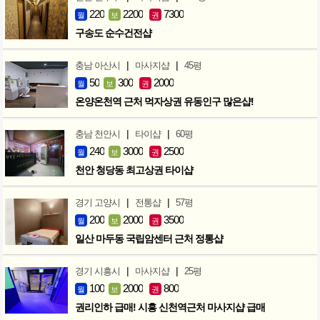
220
2200
7300
월
보
권
구송도 순수건전샵
|
|
충남 아산시
마사지샵
45평
50
300
2000
월
보
권
온양온천역 근처 먹자상권 유동인구 많은샵!
|
|
충남 천안시
타이샵
60평
240
3000
2500
월
보
권
천안 청당동 최고상권 타이샵
|
|
경기 고양시
전통샵
57평
200
2000
3500
월
보
권
일산 마두동 국립암센터 근처 정통샵
|
|
경기 시흥시
마사지샵
25평
100
2000
800
월
보
권
권리인하 급매! 시흥 신천역근처 마사지샵 급매