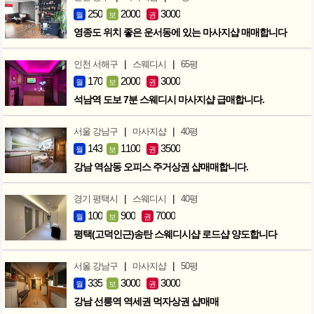
250
2000
3000
월
보
권
영종도 위치 좋은 운서동에 있는 마사지샵 매매합니다
|
|
인천 서해구
스웨디시
65평
170
2000
3000
월
보
권
석남역 도보 7분 스웨디시 마사지샵 급매합니다.
|
|
서울 강남구
마사지샵
40평
143
1100
3500
월
보
권
강남 역삼동 오피스 주거상권 샵매매합니다.
|
|
경기 평택시
스웨디시
40평
100
900
7000
월
보
권
평택(고덕인근)송탄 스웨디시샵 로드샵 양도합니다
|
|
서울 강남구
마사지샵
50평
335
3000
3000
월
보
권
강남 선릉역 역세권 먹자상권 샵매매