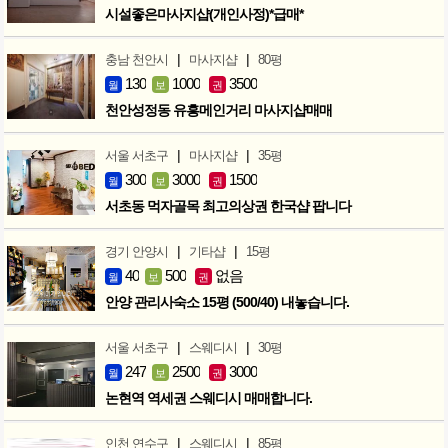
시설좋은마사지샵(개인사정)*급매*
|
|
충남 천안시
마사지샵
80평
130
1000
3500
월
보
권
천안성정동 유흥메인거리 마사지샵매매
|
|
서울 서초구
마사지샵
35평
300
3000
1500
월
보
권
서초동 먹자골목 최고의상권 한국샵 팝니다
|
|
경기 안양시
기타샵
15평
40
500
없음
월
보
권
안양 관리사숙소 15평 (500/40) 내놓습니다.
|
|
서울 서초구
스웨디시
30평
247
2500
3000
월
보
권
논현역 역세권 스웨디시 매매합니다.
|
|
인천 연수구
스웨디시
85평