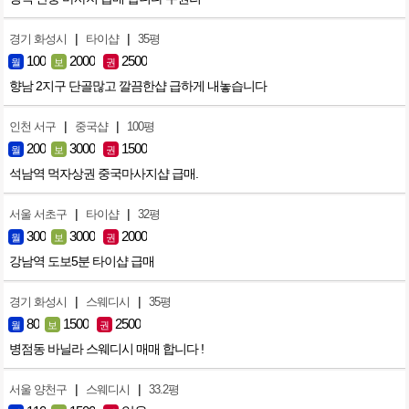
|
|
경기 화성시
타이샵
35평
100
2000
2500
월
보
권
향남 2지구 단골많고 깔끔한샵 급하게 내놓습니다
|
|
인천 서구
중국샵
100평
200
3000
1500
월
보
권
석남역 먹자상권 중국마사지샵 급매.
|
|
서울 서초구
타이샵
32평
300
3000
2000
월
보
권
강남역 도보5분 타이샵 급매
|
|
경기 화성시
스웨디시
35평
80
1500
2500
월
보
권
병점동 바닐라 스웨디시 매매 합니다 !
|
|
서울 양천구
스웨디시
33.2평