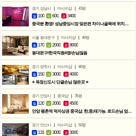
|
|
경기 성남시
마사지샵
43평
100
600
3400
월
보
권
중국분 환영! 성남중앙시장 맞은편 차이나골목에 위치한 마사지샵
|
|
서울 동대문구
마사지샵
40평
170
2000
8000
월
보
권
동대문구/한국직원4명/손님많음
|
|
경기 양주시
마사지샵
40평
150
3000
4000
월
보
권
⭐ 옥정신도시 단골손님 많은곳 ⭐
|
|
경기 안양시
중국샵
35평
120
2000
4500
월
보
권
안양 평촌역 먹자상권 중국샵. 한,중,태가능. 로드손님 엄청많아요!
|
|
경기 안산시
마사지샵
50평
131
3000
3000
월
보
권