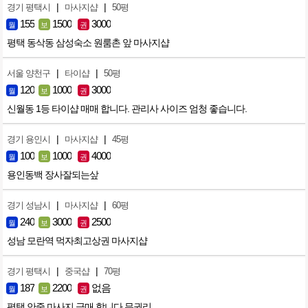
|
|
경기 평택시
마사지샵
50평
155
1500
3000
월
보
권
평택 동삭동 삼성숙소 원룸촌 앞 마사지샵
|
|
서울 양천구
타이샵
50평
120
1000
3000
월
보
권
신월동 1등 타이샵 매매 합니다. 관리사 사이즈 엄청 좋습니다.
|
|
경기 용인시
마사지샵
45평
100
1000
4000
월
보
권
용인동백 장사잘되는샆
|
|
경기 성남시
마사지샵
60평
240
3000
2500
월
보
권
성남 모란역 먹자최고상권 마사지샵
|
|
경기 평택시
중국샵
70평
187
2200
없음
월
보
권
평택 안중 마사지 급매 합니다 무권리