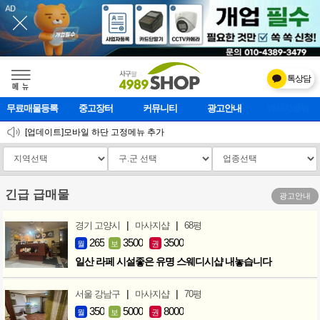
톡상담
메    뉴
무료매물등록
중고장터
커뮤니티
광고안내
마사지클럽
2026 설 연휴 운영안내
[업데이트]모바일 하단 고정메뉴 추가
[업데이트] 개선사항 안내
긴급 급매물
광고안내
|
|
경기 고양시
마사지샵
68평
265
3500
3500
월
보
권
일산 라페 시설좋은 유명 스웨디시샵 내놓습니다
|
|
서울 강남구
마사지샵
70평
350
5000
8000
월
보
권