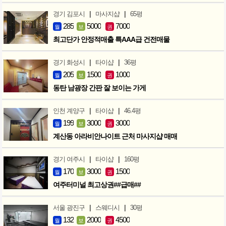
|
|
경기 김포시
마사지샵
65평
285
5000
7000
월
보
권
최고단가 안정적매출 특AAA급 건전매물
|
|
경기 화성시
타이샵
36평
205
1500
1000
월
보
권
동탄 남광장 간판 잘 보이는 가게
|
|
인천 계양구
타이샵
46.4평
199
3000
3000
월
보
권
계산동 아라비안나이트 근처 마사지샵 매매
|
|
경기 여주시
타이샵
160평
170
3000
1500
월
보
권
여주터미널 최고상권##급매##
|
|
서울 광진구
스웨디시
30평
132
2000
4500
월
보
권