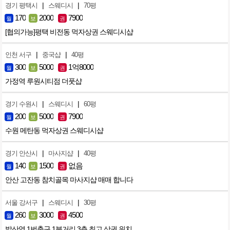
|
|
경기 평택시
스웨디시
70평
170
2000
7900
월
보
권
[협의가능]평택 비전동 먹자상권 스웨디시샵
|
|
인천 서구
중국샵
40평
300
5000
1억8000
월
보
권
가정역 루원시티점 더풋샵
|
|
경기 수원시
스웨디시
60평
200
5000
7900
월
보
권
수원 메탄동 먹자상권 스웨디시샵
|
|
경기 안산시
마사지샵
40평
140
1500
없음
월
보
권
안산 고잔동 참치골목 마사지샵 매매 합니다
|
|
서울 강서구
스웨디시
30평
260
3000
4500
월
보
권
발산역 1번출구 1분거리 3층 최고 상권 위치