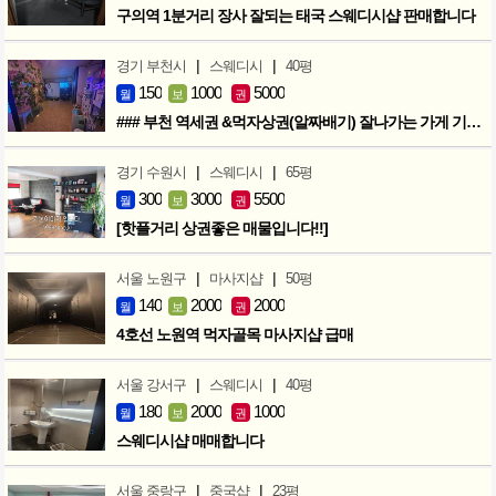
구의역 1분거리 장사 잘되는 태국 스웨디시샵 판매합니다
|
|
경기 부천시
스웨디시
40평
150
1000
5000
월
보
권
### 부천 역세권 &먹자상권(알짜배기) 잘나가는 가게 기회입니다 ###
|
|
경기 수원시
스웨디시
65평
300
3000
5500
월
보
권
[핫플거리 상권좋은 매물입니다!!]
|
|
서울 노원구
마사지샵
50평
140
2000
2000
월
보
권
4호선 노원역 먹자골목 마사지샵 급매
|
|
서울 강서구
스웨디시
40평
180
2000
1000
월
보
권
스웨디시샵 매매합니다
|
|
서울 중랑구
중국샵
23평