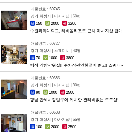
매물번호 : 60745
경기 화성시 |
마사지샵 |
60평
150
2000
3200
월
보
권
수원과학대학교, 라비돌리조트 근처 마사지샵 급매합니다.
매물번호 : 60727
경기 화성시 |
스웨디시 |
40평
70
1000
3800
월
보
권
병점 각방샤워실!! 주차장편안한곳이 최고! 스웨디시
매물번호 : 60686
경기 화성시 |
마사지샵 |
30평
90
1000
2500
월
보
권
향남 만세시장입구에 위치한 관리비없는 로드샵!
매물번호 : 60608
경기 화성시 |
마사지샵 |
55평
100
2000
2500
월
보
권