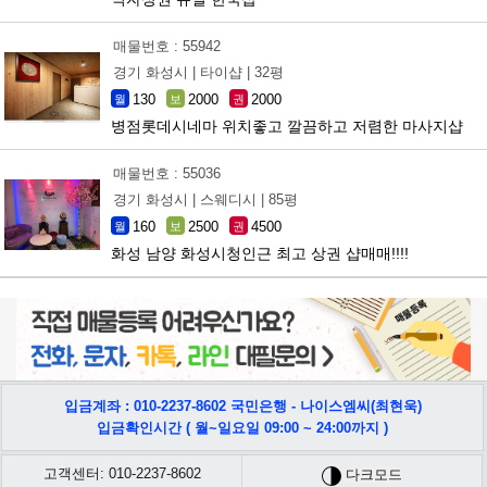
매물번호 : 55942
경기 화성시 |
타이샵 |
32평
130
2000
2000
월
보
권
병점롯데시네마 위치좋고 깔끔하고 저렴한 마사지샵
매물번호 : 55036
경기 화성시 |
스웨디시 |
85평
160
2500
4500
월
보
권
화성 남양 화성시청인근 최고 상권 샵매매!!!!
입금계좌 : 010-2237-8602 국민은행 - 나이스엠씨(최현욱)
입금확인시간 ( 월~일요일 09:00 ~ 24:00까지 )
고객센터: 010-2237-8602
다크모드