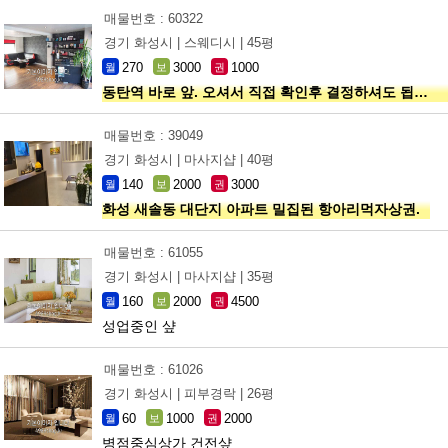
매물번호 : 60322
경기 화성시 |
스웨디시 |
45평
270
3000
1000
월
보
권
동탄역 바로 앞. 오셔서 직접 확인후 결정하셔도 됩니다!
매물번호 : 39049
경기 화성시 |
마사지샵 |
40평
140
2000
3000
월
보
권
화성 새솔동 대단지 아파트 밀집된 항아리먹자상권.
매물번호 : 61055
경기 화성시 |
마사지샵 |
35평
160
2000
4500
월
보
권
성업중인 샾
매물번호 : 61026
경기 화성시 |
피부경락 |
26평
60
1000
2000
월
보
권
병점중심상가 건전샾