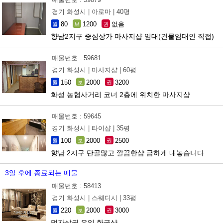
경기 화성시 |
아로마 |
40평
80
1200
없음
월
보
권
향남2지구 중심상가 마사지샵 임대(건물임대인 직접)
매물번호 : 59681
경기 화성시 |
마사지샵 |
60평
150
2000
3200
월
보
권
화성 농협사거리 코너 2층에 위치한 마사지샵
매물번호 : 59645
경기 화성시 |
타이샵 |
35평
100
2000
2500
월
보
권
향남 2지구 단골많고 깔끔한샵 급하게 내놓습니다
3일 후에 종료되는 매물
매물번호 : 58413
경기 화성시 |
스웨디시 |
33평
220
2000
3000
월
보
권
먹자상권 유일 한국샵