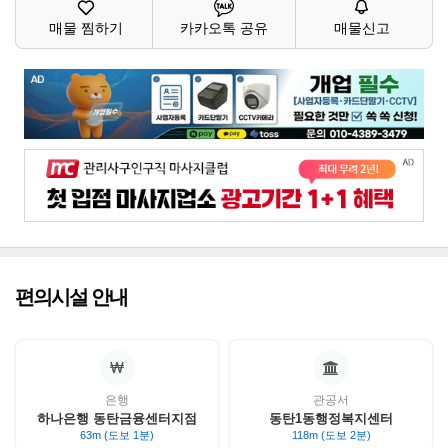
매물 찜하기
카카오톡 공유
매물신고
편의시설 안내
은행
관공서
하나은행 동탄금융센터지점
동탄1동행정복지센터
63m (도보 1분)
118m (도보 2분)