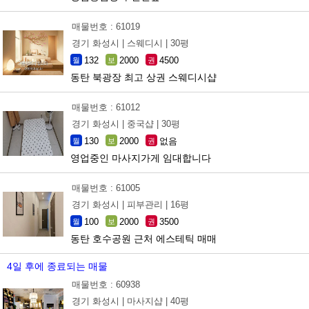
매물번호 : 61019
경기 화성시 |
스웨디시 |
30평
132
2000
4500
월
보
권
동탄 북광장 최고 상권 스웨디시샵
매물번호 : 61012
경기 화성시 |
중국샵 |
30평
130
2000
없음
월
보
권
영업중인 마사지가게 임대합니다
매물번호 : 61005
경기 화성시 |
피부관리 |
16평
100
2000
3500
월
보
권
동탄 호수공원 근처 에스테틱 매매
4일 후에 종료되는 매물
매물번호 : 60938
경기 화성시 |
마사지샵 |
40평