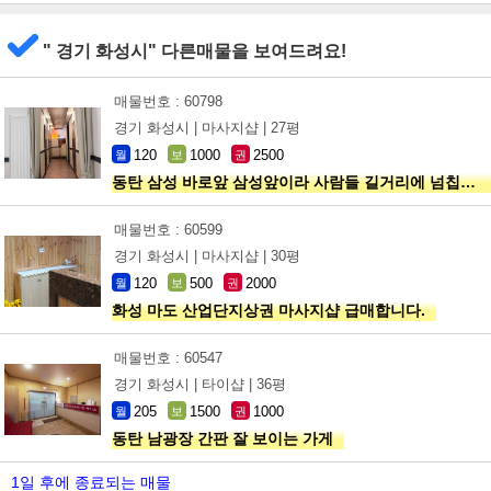
" 경기 화성시" 다른매물을 보여드려요!
매물번호 : 60798
경기 화성시 |
마사지샵 |
27평
120
1000
2500
월
보
권
동탄 삼성 바로앞 삼성앞이라 사람들 길거리에 넘칩니다
매물번호 : 60599
경기 화성시 |
마사지샵 |
30평
120
500
2000
월
보
권
화성 마도 산업단지상권 마사지샵 급매합니다.
매물번호 : 60547
경기 화성시 |
타이샵 |
36평
205
1500
1000
월
보
권
동탄 남광장 간판 잘 보이는 가게
1일 후에 종료되는 매물