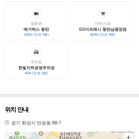
영화관
마트/시장
메가박스 동탄
GS더프레시 동탄남광장점
183m (도보 3분)
654m (도보 9분)
주차장
한빛지하공영주차장
40m (도보 1분)
위치 안내
경기 화성시 반송동 88-7