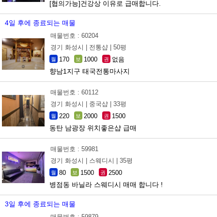
[협의가능]건강상 이유로 급매합니다.
4일 후에 종료되는 매물
매물번호 : 60204
경기 화성시 |
전통샵 |
50평
170
1000
없음
월
보
권
향남1지구 태국전통마사지
매물번호 : 60112
경기 화성시 |
중국샵 |
33평
220
2000
1500
월
보
권
동탄 남광장 위치좋은샵 급매
매물번호 : 59981
경기 화성시 |
스웨디시 |
35평
80
1500
2500
월
보
권
병점동 바닐라 스웨디시 매매 합니다 !
3일 후에 종료되는 매물
매물번호 : 59879