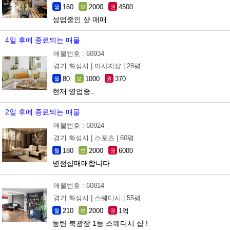
160
2000
4500
월
보
권
성업중인 샾 매매
4일 후에 종료되는 매물
매물번호 : 60934
경기 화성시 |
마사지샵 |
28평
80
1000
370
월
보
권
현재 영업중..
2일 후에 종료되는 매물
매물번호 : 60924
경기 화성시 |
스포츠 |
60평
180
2000
6000
월
보
권
병점샵매매합니다
매물번호 : 60814
경기 화성시 |
스웨디시 |
55평
210
2000
1억
월
보
권
동탄 북광장 1등 스웨디시 샵 !