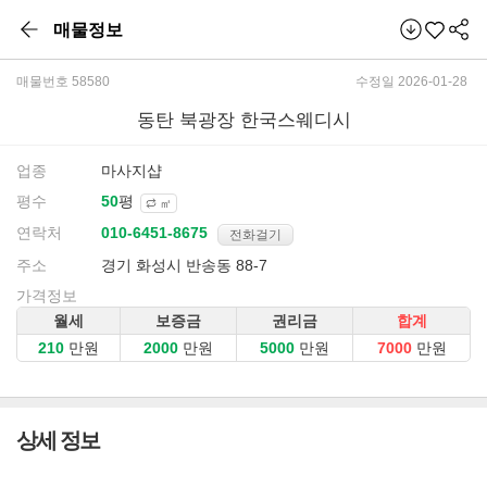
매물정보
매물번호 58580
수정일 2026-01-28
동탄 북광장 한국스웨디시
업종
마사지샵
평수
평
㎡
연락처
전화걸기
주소
경기 화성시 반송동 88-7
가격정보
월세
보증금
권리금
합계
만원
만원
만원
만원
상세 정보