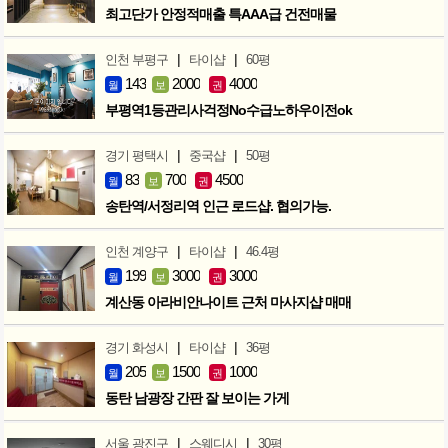
최고단가 안정적매출 특AAA급 건전매물
|
|
인천 부평구
타이샵
60평
143
2000
4000
월
보
권
부평역1등관리사걱정No수급노하우이전ok
|
|
경기 평택시
중국샵
50평
83
700
4500
월
보
권
송탄역/서정리역 인근 로드샵. 협의가능.
|
|
인천 계양구
타이샵
46.4평
199
3000
3000
월
보
권
계산동 아라비안나이트 근처 마사지샵 매매
|
|
경기 화성시
타이샵
36평
205
1500
1000
월
보
권
동탄 남광장 간판 잘 보이는 가게
|
|
서울 광진구
스웨디시
30평