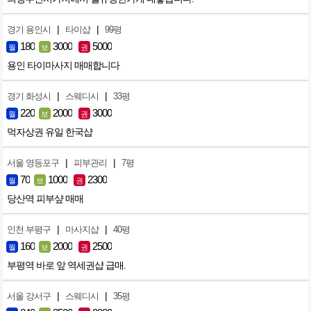
|
|
경기 용인시
타이샵
99평
180
3000
5000
월
보
권
용인 타이마사지 매매합니다
|
|
경기 화성시
스웨디시
33평
220
2000
3000
월
보
권
먹자상권 유일 한국샵
|
|
서울 영등포구
피부관리
7평
70
1000
2300
월
보
권
당산역 피부샾 매매
|
|
인천 부평구
마사지샵
40평
160
2000
2500
월
보
권
부평역 바로 앞 역세권샵 급매.
|
|
서울 강서구
스웨디시
35평