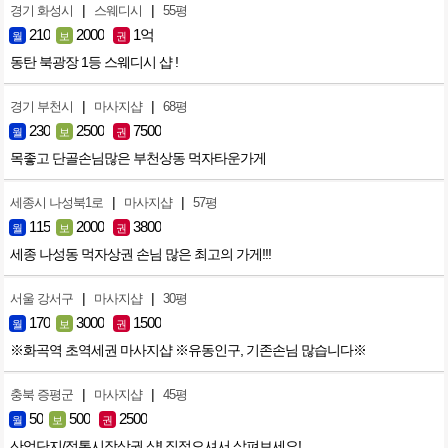
|
|
경기 화성시
스웨디시
55평
210
2000
1억
월
보
권
동탄 북광장 1등 스웨디시 샵 !
|
|
경기 부천시
마사지샵
68평
230
2500
7500
월
보
권
목좋고 단골손님많은 부천상동 먹자타운가게
|
|
세종시 나성북1로
마사지샵
57평
115
2000
3800
월
보
권
세종 나성동 먹자상권 손님 많은 최고의 가게!!!
|
|
서울 강서구
마사지샵
30평
170
3000
1500
월
보
권
※화곡역 초역세권 마사지샵 ※유동인구, 기존손님 많습니다※
|
|
충북 증평군
마사지샵
45평
50
500
2500
월
보
권
산업단지/정통시장상권 샵! 직접오셔서 살펴보세요!