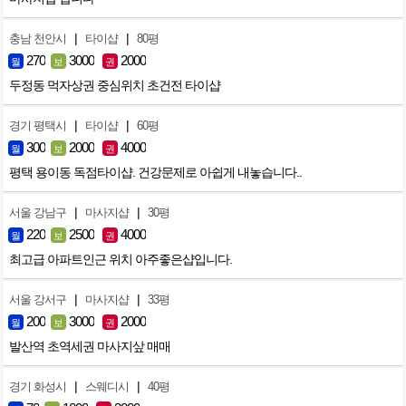
|
|
충남 천안시
타이샵
80평
270
3000
2000
월
보
권
두정동 먹자상권 중심위치 초건전 타이샵
|
|
경기 평택시
타이샵
60평
300
2000
4000
월
보
권
평택 용이동 독점타이샵. 건강문제로 아쉽게 내놓습니다..
|
|
서울 강남구
마사지샵
30평
220
2500
4000
월
보
권
최고급 아파트인근 위치 아주좋은샵입니다.
|
|
서울 강서구
마사지샵
33평
200
3000
2000
월
보
권
발산역 초역세권 마사지샆 매매
|
|
경기 화성시
스웨디시
40평