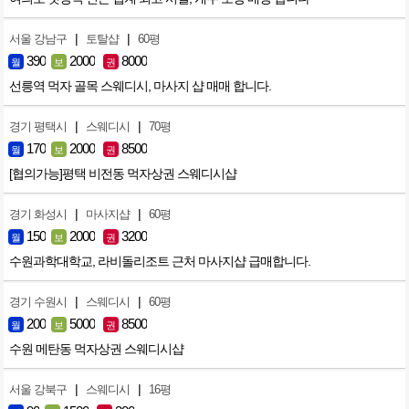
|
|
서울 강남구
토탈샵
60평
390
2000
8000
월
보
권
선릉역 먹자 골목 스웨디시, 마사지 샵 매매 합니다.
|
|
경기 평택시
스웨디시
70평
170
2000
8500
월
보
권
[협의가능]평택 비전동 먹자상권 스웨디시샵
|
|
경기 화성시
마사지샵
60평
150
2000
3200
월
보
권
수원과학대학교, 라비돌리조트 근처 마사지샵 급매합니다.
|
|
경기 수원시
스웨디시
60평
200
5000
8500
월
보
권
수원 메탄동 먹자상권 스웨디시샵
|
|
서울 강북구
스웨디시
16평