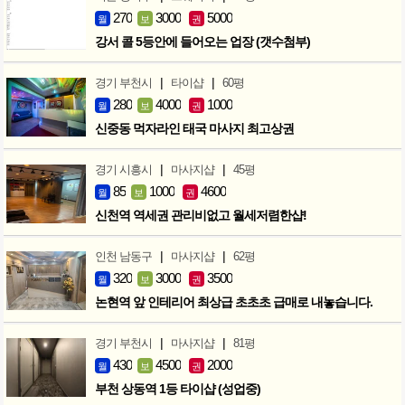
270
3000
5000
월
보
권
강서 콜 5등안에 들어오는 업장 (갯수첨부)
|
|
경기 부천시
타이샵
60평
280
4000
1000
월
보
권
신중동 먹자라인 태국 마사지 최고상권
|
|
경기 시흥시
마사지샵
45평
85
1000
4600
월
보
권
신천역 역세권 관리비없고 월세저렴한샵!
|
|
인천 남동구
마사지샵
62평
320
3000
3500
월
보
권
논현역 앞 인테리어 최상급 초초초 급매로 내놓습니다.
|
|
경기 부천시
마사지샵
81평
430
4500
2000
월
보
권
부천 상동역 1등 타이샵 (성업중)