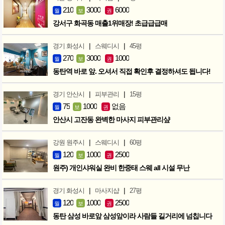
210
3000
6000
월
보
권
강서구 화곡동 매출1위매장! 초급급급매
|
|
경기 화성시
스웨디시
45평
270
3000
1000
월
보
권
동탄역 바로 앞. 오셔서 직접 확인후 결정하셔도 됩니다!
|
|
경기 안산시
피부관리
15평
75
1000
없음
월
보
권
안산시 고잔동 완벽한 마사지 피부관리샾
|
|
강원 원주시
스웨디시
60평
120
1000
2500
월
보
권
원주) 개인샤워실 완비 한중태 스웨 all 시설 무난
|
|
경기 화성시
마사지샵
27평
120
1000
2500
월
보
권
동탄 삼성 바로앞 삼성앞이라 사람들 길거리에 넘칩니다