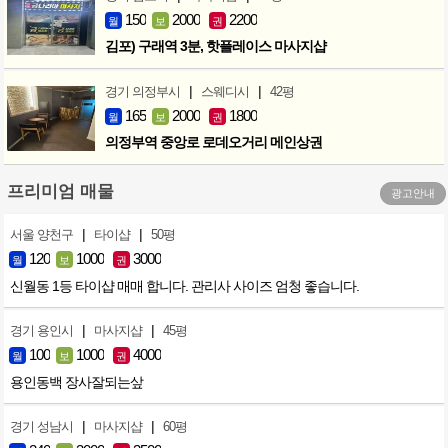
150
2000
2200
월
보
권
김포) 구래역 3분, 핫플레이스 마사지샵
|
|
경기 의정부시
스웨디시
42평
165
2000
1800
월
보
권
의정부역 중앙로 로데오거리 메인상권
프리미엄 매물
광고안내
|
|
서울 양천구
타이샵
50평
120
1000
3000
월
보
권
신월동 1등 타이샵 매매 합니다. 관리사 사이즈 엄청 좋습니다.
|
|
경기 용인시
마사지샵
45평
100
1000
4000
월
보
권
용인동백 장사잘되는샆
|
|
경기 성남시
마사지샵
60평