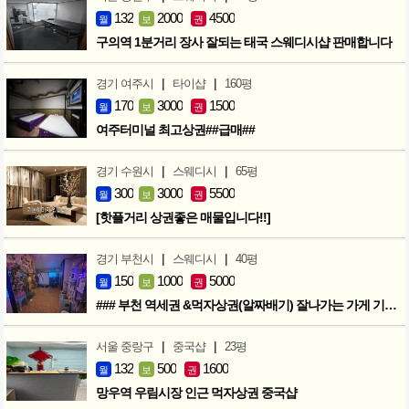
132
2000
4500
월
보
권
구의역 1분거리 장사 잘되는 태국 스웨디시샵 판매합니다
|
|
경기 여주시
타이샵
160평
170
3000
1500
월
보
권
여주터미널 최고상권##급매##
|
|
경기 수원시
스웨디시
65평
300
3000
5500
월
보
권
[핫플거리 상권좋은 매물입니다!!]
|
|
경기 부천시
스웨디시
40평
150
1000
5000
월
보
권
### 부천 역세권 &먹자상권(알짜배기) 잘나가는 가게 기회입니다 ###
|
|
서울 중랑구
중국샵
23평
132
500
1600
월
보
권
망우역 우림시장 인근 먹자상권 중국샵