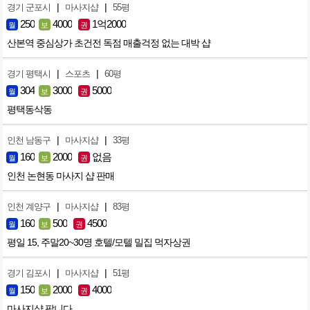
|
|
경기 군포시
마사지샵
55평
250
4000
1억2000
월
보
권
산본역 중심상가 초건전 독점 매출걱정 없는 대박 샵
|
|
경기 평택시
스포츠
60평
304
3000
5000
월
보
권
평택동삭동
|
|
인천 남동구
마사지샵
33평
160
2000
없음
월
보
권
인천 논현동 마사지 샵 판매
|
|
인천 계양구
마사지샵
83평
160
500
4500
월
보
권
평일 15, 주말20~30명 호텔/모텔 밀집 먹자상권
|
|
경기 김포시
마사지샵
51평
150
2000
4000
월
보
권
마사지샵 팝니다