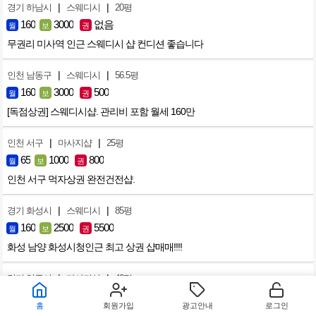
|
|
경기 하남시
스웨디시
20평
160
3000
없음
월
보
권
무권리 미사역 인근 스웨디시 샵 컨디션 좋습니다
|
|
인천 남동구
스웨디시
56.5평
160
3000
500
월
보
권
[독점상권] 스웨디시샵. 관리비 포함 월세 160만
|
|
인천 서구
마사지샵
25평
65
1000
800
월
보
권
인천 서구 먹자상권 완전건전샵.
|
|
경기 화성시
스웨디시
85평
160
2500
5500
월
보
권
화성 남양 화성시청인근 최고 상권 샵매매!!!!
|
|
경기 양주시
마사지샵
40평
150
3000
4000
월
보
권
홈
회원가입
광고안내
로그인
❤️ 옥정신도시 단골손님 많은곳 ❤️