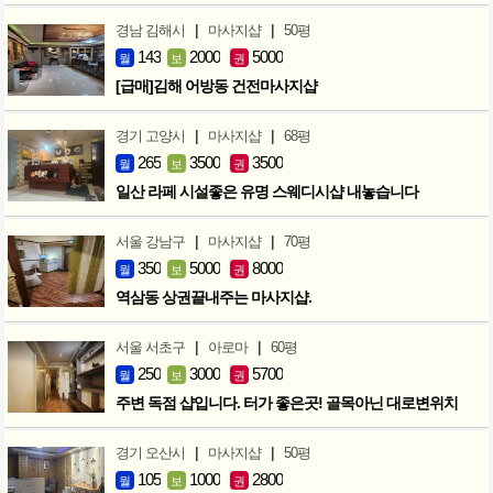
|
|
경남 김해시
마사지샵
50평
143
2000
5000
월
보
권
[급매]김해 어방동 건전마사지샵
|
|
경기 고양시
마사지샵
68평
265
3500
3500
월
보
권
일산 라페 시설좋은 유명 스웨디시샵 내놓습니다
|
|
서울 강남구
마사지샵
70평
350
5000
8000
월
보
권
역삼동 상권끝내주는 마사지샵.
|
|
서울 서초구
아로마
60평
250
3000
5700
월
보
권
주변 독점 샵입니다. 터가 좋은곳! 골목아닌 대로변위치
|
|
경기 오산시
마사지샵
50평
105
1000
2800
월
보
권