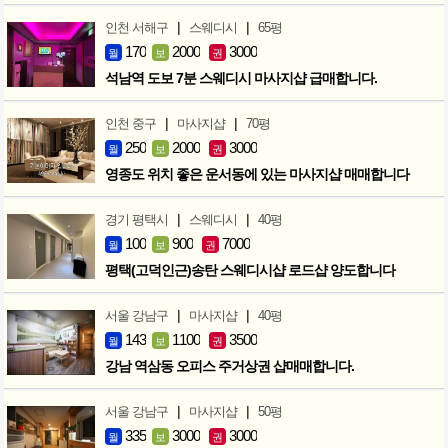
|
|
인천 서해구
스웨디시
65평
170
2000
3000
월
보
권
석남역 도보 7분 스웨디시 마사지샵 급매합니다.
|
|
인천 중구
마사지샵
70평
250
2000
3000
월
보
권
영종도 위치 좋은 운서동에 있는 마사지샵 매매합니다
|
|
경기 평택시
스웨디시
40평
100
900
7000
월
보
권
평택(고덕인근)송탄 스웨디시샵 로드샵 양도합니다
|
|
서울 강남구
마사지샵
40평
143
1100
3500
월
보
권
강남 역삼동 오피스 주거상권 샵매매합니다.
|
|
서울 강남구
마사지샵
50평
335
3000
3000
월
보
권