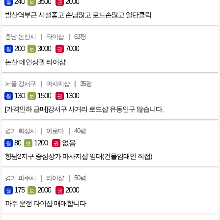
240
3500
2000
월
보
권
발산역부근 시설좋고 손님많고 로드손많고 일단클릭
|
|
충남 논산시
타이샵
63평
200
3000
7000
월
보
권
논산 메인상권 타이샵
|
|
서울 강서구
마사지샵
35평
130
1500
1300
월
보
권
[가격인하 급매]강서구 사거리 로드샵 유동인구 많습니다.
|
|
경기 화성시
아로마
40평
80
1200
없음
월
보
권
향남2지구 중심상가 마사지샵 임대(건물임대인 직접)
|
|
경기 파주시
타이샵
50평
175
2000
2000
월
보
권
파주 운정 타이샵 매매합니다