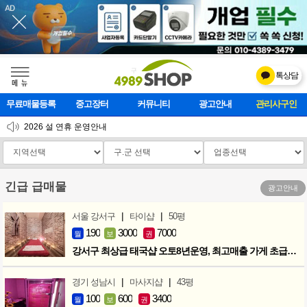
톡상담
메    뉴
무료매물등록
중고장터
커뮤니티
광고안내
마사지클럽
2026 설 연휴 운영안내
[업데이트]모바일 하단 고정메뉴 추가
[업데이트] 개선사항 안내
긴급 급매물
광고안내
|
|
서울 강서구
타이샵
50평
190
3000
7000
월
보
권
강서구 최상급 태국샵 오토8년운영, 최고매출 가게 초급매!!!
|
|
경기 성남시
마사지샵
43평
100
600
3400
월
보
권