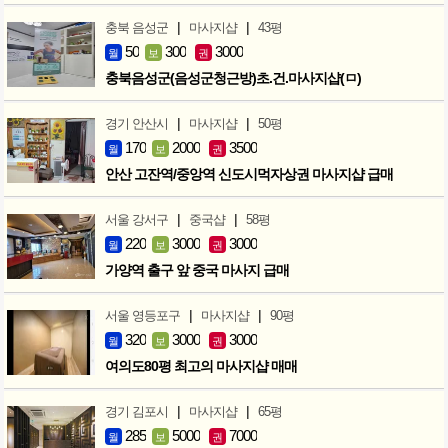
|
|
충북 음성군
마사지샵
43평
50
300
3000
월
보
권
충북음성군(음성군청근방)초.건.마사지샵(ㅁ)
|
|
경기 안산시
마사지샵
50평
170
2000
3500
월
보
권
안산 고잔역/중앙역 신도시먹자상권 마사지샵 급매
|
|
서울 강서구
중국샵
58평
220
3000
3000
월
보
권
가양역 출구 앞 중국 마사지 급매
|
|
서울 영등포구
마사지샵
90평
320
3000
3000
월
보
권
여의도80평 최고의 마사지샵 매매
|
|
경기 김포시
마사지샵
65평
285
5000
7000
월
보
권