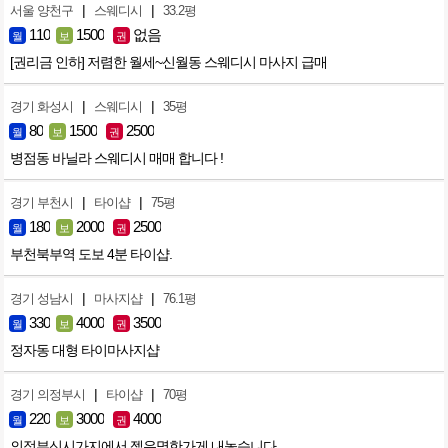
|
|
서울 양천구
스웨디시
33.2평
110
1500
없음
월
보
권
[권리금 인하] 저렴한 월세~신월동 스웨디시 마사지 급매
|
|
경기 화성시
스웨디시
35평
80
1500
2500
월
보
권
병점동 바닐라 스웨디시 매매 합니다 !
|
|
경기 부천시
타이샵
75평
180
2000
2500
월
보
권
부천북부역 도보 4분 타이샵.
|
|
경기 성남시
마사지샵
76.1평
330
4000
3500
월
보
권
정자동 대형 타이마사지샵
|
|
경기 의정부시
타이샵
70평
220
3000
4000
월
보
권
의정부신시가지에서 젤유명한가게 내놓습니다.