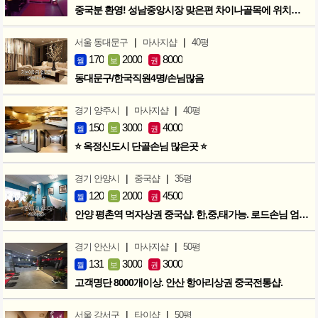
중국분 환영! 성남중앙시장 맞은편 차이나골목에 위치한 마사지샵
|
|
서울 동대문구
마사지샵
40평
170
2000
8000
월
보
권
동대문구/한국직원4명/손님많음
|
|
경기 양주시
마사지샵
40평
150
3000
4000
월
보
권
⭐ 옥정신도시 단골손님 많은곳 ⭐
|
|
경기 안양시
중국샵
35평
120
2000
4500
월
보
권
안양 평촌역 먹자상권 중국샵. 한,중,태가능. 로드손님 엄청많아요!
|
|
경기 안산시
마사지샵
50평
131
3000
3000
월
보
권
고객명단 8000개이상. 안산 항아리상권 중국전통샵.
|
|
서울 강서구
타이샵
50평