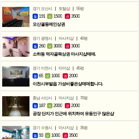
|
|
경기 오산시
토탈샵
55평
191
1500
3500
월
보
권
오산궐동메인상권
|
|
경기 광명시
마사지샵
40평
260
3000
3000
월
보
권
소하동 먹자골목상권 마사지샵매매.
|
|
경기 이천시
타이샵
45평
65
1000
2000
월
보
권
이천시부발읍 가성비좋은샾매매합니다.
|
|
충남 서산시
마사지샵
70평
187
2000
2000
월
보
권
공장 단지가 인근에 위치하여 유동인구 많은샵
|
|
경기 수원시
마사지샵
35평
93
1000
3500
월
보
권