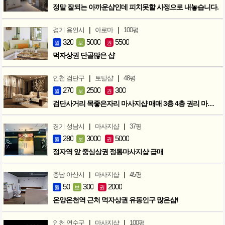
정말 잘되는 아까운샵인데 피치못할 사정으로 내놓습니다.
|
|
경기 용인시
아로마
100평
320
5000
5500
월
보
권
먹자상권 단골많은 샵
|
|
인천 검단구
토탈샵
48평
270
2500
300
월
보
권
검단사거리 목좋은자리 마사지샵 매매 3층 4층 권리 마지막인하 300만
|
|
경기 성남시
마사지샵
37평
280
3000
5000
월
보
권
정자역 앞 중심상권 정통마사지샵 급매
|
|
충남 아산시
마사지샵
45평
50
300
2000
월
보
권
온양온천역 근처 먹자상권 유동인구 많은샵!
|
|
인천 연수구
마사지샵
100평