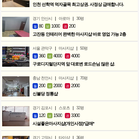
인천 선학역 먹자골목 최고상권. 사정상 급매합니다.
|
|
경기 안산시
아로마
30평
80
1000
200
월
보
권
고잔동 인테리어 완벽한 마사지샵 바로 영업 가능 2층
|
|
서울 관악구
마사지샵
50평
360
4000
4000
월
보
권
구로디지털단지역 앞 대로변 로드손님 많은 샵.
|
|
충남 천안시
마사지샵
70평
200
2000
2000
월
보
권
신불당 정통샵
|
|
경기 김포시
스포츠
32평
120
1500
3300
월
보
권
시설좋은마사지샵(개인사정)*급매*
|
|
경기 고양시
타이샵
36평