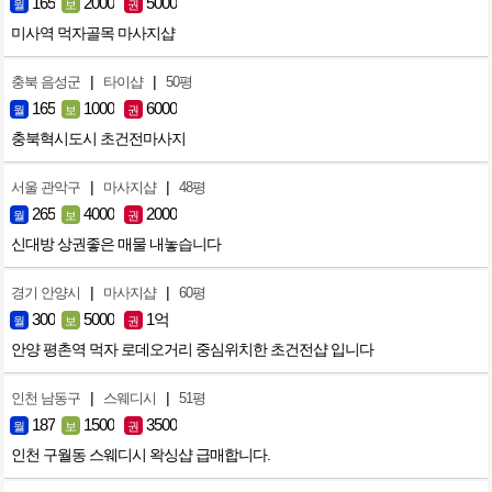
165
2000
5000
월
보
권
미사역 먹자골목 마사지샵
|
|
충북 음성군
타이샵
50평
165
1000
6000
월
보
권
충북혁시도시 초건전마사지
|
|
서울 관악구
마사지샵
48평
265
4000
2000
월
보
권
신대방 상권좋은 매물 내놓습니다
|
|
경기 안양시
마사지샵
60평
300
5000
1억
월
보
권
안양 평촌역 먹자 로데오거리 중심위치한 초건전샵 입니다
|
|
인천 남동구
스웨디시
51평
187
1500
3500
월
보
권
인천 구월동 스웨디시 왁싱샵 급매합니다.