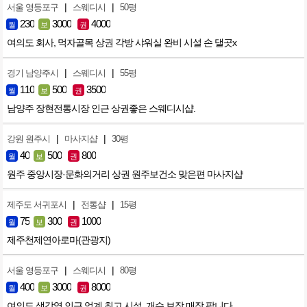
|
|
서울 영등포구
스웨디시
50평
230
3000
4000
월
보
권
여의도 회사, 먹자골목 상권 각방 샤워실 완비 시설 손 댈곳x
|
|
경기 남양주시
스웨디시
55평
110
500
3500
월
보
권
남양주 장현전통시장 인근 상권좋은 스웨디시샵.
|
|
강원 원주시
마사지샵
30평
40
500
800
월
보
권
원주 중앙시장·문화의거리 상권 원주보건소 맞은편 마사지샵
|
|
제주도 서귀포시
전통샵
15평
75
300
1000
월
보
권
제주천제연아로마(관광지)
|
|
서울 영등포구
스웨디시
80평
400
3000
8000
월
보
권
여의도 샛강역 인근 업계 최고 시설, 개수 보장 매장 팝니다