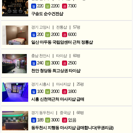
220
2200
7300
월
보
권
구송도 순수건전샵
|
|
경기 고양시
전통샵
57평
200
2000
6000
월
보
권
일산 마두동 국립암센터 근처 정통샵
|
|
충남 천안시
타이샵
60평
240
3000
2500
월
보
권
천안 청당동 최고상권 타이샵
|
|
경기 시흥시
마사지샵
25평
100
2000
1800
월
보
권
시흥 신천역근처 마사지샵 급매
|
|
경기 동두천시
중국샵
68평
189
3000
없음
월
보
권
동두천시 지행동 마사지샵 급매합니다(무권리금)