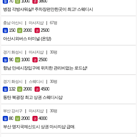
70
1000
3800
월
보
권
병점 각방샤워실!! 주차장편안한곳이 최고! 스웨디시
|
|
충남 아산시
마사지샵
67평
150
2000
2500
월
보
권
아산시외버스 터미널 (온양)
|
|
경기 화성시
마사지샵
30평
90
1000
2500
월
보
권
향남 만세시장입구에 위치한 관리비없는 로드샵!
|
|
경기 화성시
스웨디시
30평
132
2000
4500
월
보
권
동탄 북광장 최고 상권 스웨디시샵
|
|
부산 강서구
마사지샵
30평
80
2000
4000
월
보
권
부산 명지국제신도시 상권 마사지샵 급매.