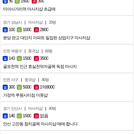
90
1500
300
월
보
권
미아사거리역 마사지샵 초급매
|
|
경기 성남시
마사지샵
33평
100
1000
2800
월
보
권
분당 판교 대단지 아파트 밀집된 상업지구 마사지샵.
|
|
인천 부평구
중국샵
60평
143
1500
3500
월
보
권
굴포천역 인근 효실천먹자골목 독점 마사지
|
|
인천 서구
중국샵
40평
300
5000
1억8000
월
보
권
가정역 루원시티점 더풋샵
|
|
경기 안산시
마사지샵
40평
140
1500
없음
월
보
권
안산 고잔동 참치골목 마사지샵 매매 합니다