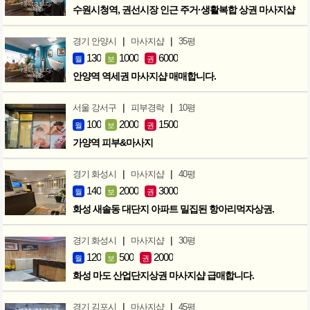
수원시청역, 권선시장 인근 주거·생활복합 상권 마사지샵
|
|
경기 안양시
마사지샵
35평
130
1000
6000
월
보
권
안양역 역세권 마사지샵 매매합니다.
|
|
서울 강서구
피부경락
10평
100
2000
1500
월
보
권
가양역 피부&마사지
|
|
경기 화성시
마사지샵
40평
140
2000
3000
월
보
권
화성 새솔동 대단지 아파트 밀집된 항아리먹자상권.
|
|
경기 화성시
마사지샵
30평
120
500
2000
월
보
권
화성 마도 산업단지상권 마사지샵 급매합니다.
|
|
경기 김포시
마사지샵
45평