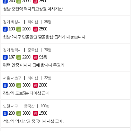
240
3000
3500
월
보
권
성남 모란역 먹자최고상권 마사지샵
|
|
경기 화성시
타이샵
35평
100
2000
2500
월
보
권
향남 2지구 단골많고 깔끔한샵 급하게 내놓습니다
|
|
경기 평택시
중국샵
70평
187
2200
없음
월
보
권
평택 안중 마사지 급매 합니다 무권리
|
|
서울 서초구
타이샵
32평
300
3000
2000
월
보
권
강남역 도보5분 타이샵 급매
|
|
인천 서구
중국샵
100평
200
3000
1500
월
보
권
석남역 먹자상권 중국마사지샵 급매.