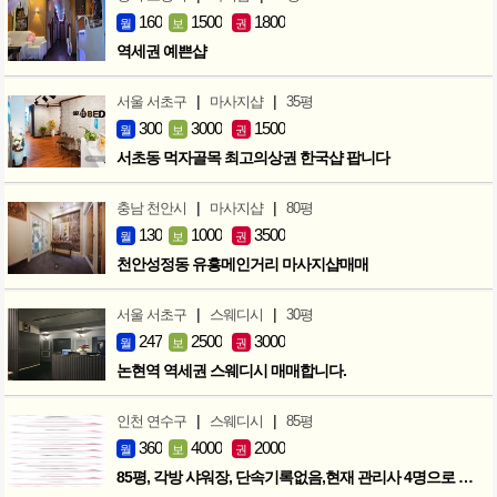
160
1500
1800
월
보
권
역세권 예쁜샵
|
|
서울 서초구
마사지샵
35평
300
3000
1500
월
보
권
서초동 먹자골목 최고의상권 한국샵 팝니다
|
|
충남 천안시
마사지샵
80평
130
1000
3500
월
보
권
천안성정동 유흥메인거리 마사지샵매매
|
|
서울 서초구
스웨디시
30평
247
2500
3000
월
보
권
논현역 역세권 스웨디시 매매합니다.
|
|
인천 연수구
스웨디시
85평
360
4000
2000
월
보
권
85평, 각방 샤워장, 단속기록없음,현재 관리사 4명으로 성업중