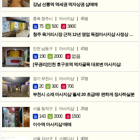
강남 선릉역 역세권 먹자상권 샵매매
|
|
충북 청주시
마사지샵
45평
75
500
3800
월
보
권
청주 육거리시장 근처 12년 영업 독점마사지샵 사정상 급매합니다.
|
|
인천 남동구
마사지샵
43평
190
2000
없음
월
보
권
[무권리]인천 호구포역 먹자골목 대로변 마사지샵.
|
|
경기 부천시
마사지샵
37평
20
300
700
월
보
권
부천시 소재 마사지샵 월세 20 초급매! 편하게 장사하실분
|
|
서울 동작구
마사지샵
25평
143
2000
1500
월
보
권
이수역 마사지샵 매매
|
|
서울 강서구
스웨디시
40평