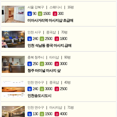
|
|
서울 강북구
스웨디시
16평
90
1500
300
월
보
권
미아사거리역 마사지샵 초급매
|
|
인천 서구
중국샵
70평
240
2500
1800
월
보
권
인천 석남동 중국 마사지.급매
|
|
충북 청주시
타이샵
90평
250
3000
3000
월
보
권
청주 터미널 마사지 샾
|
|
인천 연수구
중국샵
40평
240
3000
2500
월
보
권
인천송도시도시
|
|
인천 연수구
마사지샵
71평
130
1500
4000
월
보
권