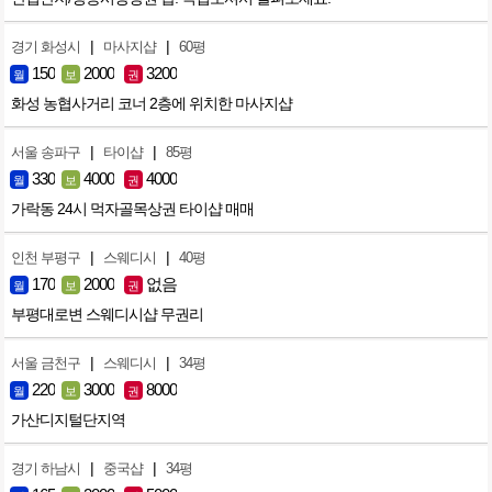
|
|
경기 화성시
마사지샵
60평
150
2000
3200
월
보
권
화성 농협사거리 코너 2층에 위치한 마사지샵
|
|
서울 송파구
타이샵
85평
330
4000
4000
월
보
권
가락동 24시 먹자골목상권 타이샵 매매
|
|
인천 부평구
스웨디시
40평
170
2000
없음
월
보
권
부평대로변 스웨디시샵 무권리
|
|
서울 금천구
스웨디시
34평
220
3000
8000
월
보
권
가산디지털단지역
|
|
경기 하남시
중국샵
34평