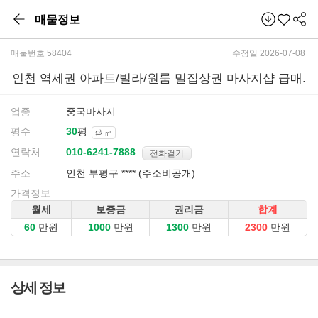
매물정보
매물번호 58404
수정일 2026-07-08
인천 역세권 아파트/빌라/원룸 밀집상권 마사지샵 급매.
업종
중국마사지
평수
평
㎡
연락처
전화걸기
주소
인천 부평구 **** (주소비공개)
가격정보
월세
보증금
권리금
합계
만원
만원
만원
만원
상세 정보