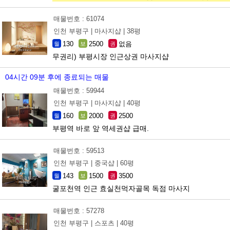
매물번호 : 61074
인천 부평구 |
마사지샵 |
38평
130
2500
없음
월
보
권
무권리) 부평시장 인근상권 마사지샵
04시간 09분 후에 종료되는 매물
매물번호 : 59944
인천 부평구 |
마사지샵 |
40평
160
2000
2500
월
보
권
부평역 바로 앞 역세권샵 급매.
매물번호 : 59513
인천 부평구 |
중국샵 |
60평
143
1500
3500
월
보
권
굴포천역 인근 효실천먹자골목 독점 마사지
매물번호 : 57278
인천 부평구 |
스포츠 |
40평