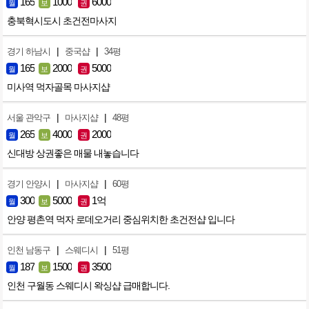
165
1000
6000
월
보
권
충북혁시도시 초건전마사지
|
|
경기 하남시
중국샵
34평
165
2000
5000
월
보
권
미사역 먹자골목 마사지샵
|
|
서울 관악구
마사지샵
48평
265
4000
2000
월
보
권
신대방 상권좋은 매물 내놓습니다
|
|
경기 안양시
마사지샵
60평
300
5000
1억
월
보
권
안양 평촌역 먹자 로데오거리 중심위치한 초건전샵 입니다
|
|
인천 남동구
스웨디시
51평
187
1500
3500
월
보
권
인천 구월동 스웨디시 왁싱샵 급매합니다.