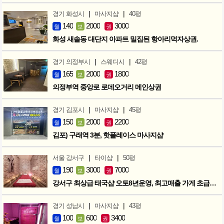
|
|
경기 화성시
마사지샵
40평
140
2000
3000
월
보
권
화성 새솔동 대단지 아파트 밀집된 항아리먹자상권.
|
|
경기 의정부시
스웨디시
42평
165
2000
1800
월
보
권
의정부역 중앙로 로데오거리 메인상권
|
|
경기 김포시
마사지샵
45평
150
2000
2200
월
보
권
김포) 구래역 3분, 핫플레이스 마사지샵
|
|
서울 강서구
타이샵
50평
190
3000
7000
월
보
권
강서구 최상급 태국샵 오토8년운영, 최고매출 가게 초급매!!!
|
|
경기 성남시
마사지샵
43평
100
600
3400
월
보
권