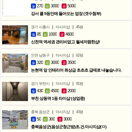
270
3000
5000
월
보
권
강서 콜 5등안에 들어오는 업장 (갯수첨부)
|
|
경기 시흥시
마사지샵
45평
85
1000
4600
월
보
권
신천역 역세권 관리비없고 월세저렴한샵!
|
|
인천 남동구
마사지샵
62평
320
3000
3500
월
보
권
논현역 앞 인테리어 최상급 초초초 급매로 내놓습니다.
|
|
경기 부천시
마사지샵
81평
430
4500
2000
월
보
권
부천 상동역 1등 타이샵 (성업중)
|
|
충북 음성군
마사지샵
43평
50
300
3000
월
보
권
충북음성군(음성군청근방)초.건.마사지샵(ㅁ)