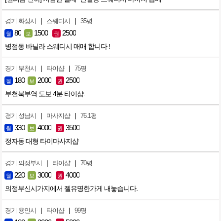
|
|
경기 화성시
스웨디시
35평
80
1500
2500
월
보
권
병점동 바닐라 스웨디시 매매 합니다 !
|
|
경기 부천시
타이샵
75평
180
2000
2500
월
보
권
부천북부역 도보 4분 타이샵.
|
|
경기 성남시
마사지샵
76.1평
330
4000
3500
월
보
권
정자동 대형 타이마사지샵
|
|
경기 의정부시
타이샵
70평
220
3000
4000
월
보
권
의정부신시가지에서 젤유명한가게 내놓습니다.
|
|
경기 용인시
타이샵
99평