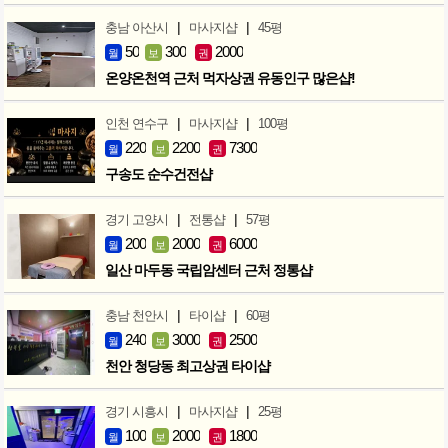
|
|
충남 아산시
마사지샵
45평
50
300
2000
월
보
권
온양온천역 근처 먹자상권 유동인구 많은샵!
|
|
인천 연수구
마사지샵
100평
220
2200
7300
월
보
권
구송도 순수건전샵
|
|
경기 고양시
전통샵
57평
200
2000
6000
월
보
권
일산 마두동 국립암센터 근처 정통샵
|
|
충남 천안시
타이샵
60평
240
3000
2500
월
보
권
천안 청당동 최고상권 타이샵
|
|
경기 시흥시
마사지샵
25평
100
2000
1800
월
보
권