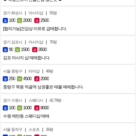
|
|
경기 화성시
마사지샵
55평
100
2000
2500
월
보
권
[협의가능]건강상 이유로 급매합니다.
|
|
경기 김포시
마사지샵
70평
90
1500
3500
월
보
권
김포 마사지 샵 매매합니다.
|
|
서울 중랑구
타이샵
49평
250
4500
2000
월
보
권
중랑구 묵동 먹골역 상권좋은 매물 매매합니다.
|
|
경기 수원시
스웨디시
42.79평
100
1000
8000
월
보
권
수원 매탄동 스웨디샵 매매
|
|
서울 동작구
스포츠
26평