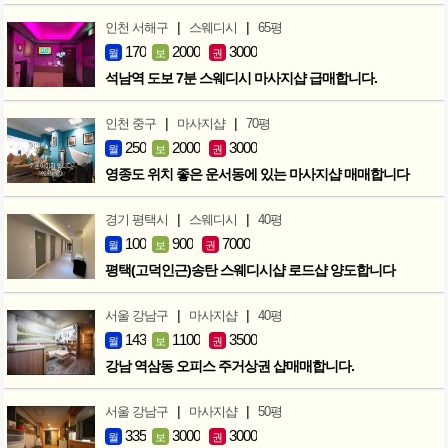
|
|
인천 서해구
스웨디시
65평
170
2000
3000
월
보
권
석남역 도보 7분 스웨디시 마사지샵 급매합니다.
|
|
인천 중구
마사지샵
70평
250
2000
3000
월
보
권
영종도 위치 좋은 운서동에 있는 마사지샵 매매합니다
|
|
경기 평택시
스웨디시
40평
100
900
7000
월
보
권
평택(고덕인근)송탄 스웨디시샵 로드샵 양도합니다
|
|
서울 강남구
마사지샵
40평
143
1100
3500
월
보
권
강남 역삼동 오피스 주거상권 샵매매합니다.
|
|
서울 강남구
마사지샵
50평
335
3000
3000
월
보
권