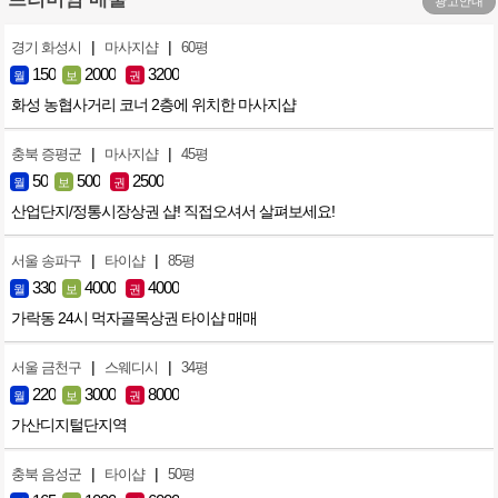
광고안내
|
|
경기 화성시
마사지샵
60평
150
2000
3200
월
보
권
화성 농협사거리 코너 2층에 위치한 마사지샵
|
|
충북 증평군
마사지샵
45평
50
500
2500
월
보
권
산업단지/정통시장상권 샵! 직접오셔서 살펴보세요!
|
|
서울 송파구
타이샵
85평
330
4000
4000
월
보
권
가락동 24시 먹자골목상권 타이샵 매매
|
|
서울 금천구
스웨디시
34평
220
3000
8000
월
보
권
가산디지털단지역
|
|
충북 음성군
타이샵
50평