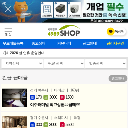
톡상담
메    뉴
무료매물등록
중고장터
커뮤니티
광고안내
관리사구인
[업데이트] 개선사항 안내
2026 설 연휴 운영안내
[업데이트]모바일 하단 고정메뉴 추가
긴급 급매물
광고안내
|
|
경기 여주시
타이샵
160평
170
3000
1500
월
보
권
여주터미널 최고상권##급매##
|
|
경기 수원시
스웨디시
65평
300
3000
5500
월
보
권