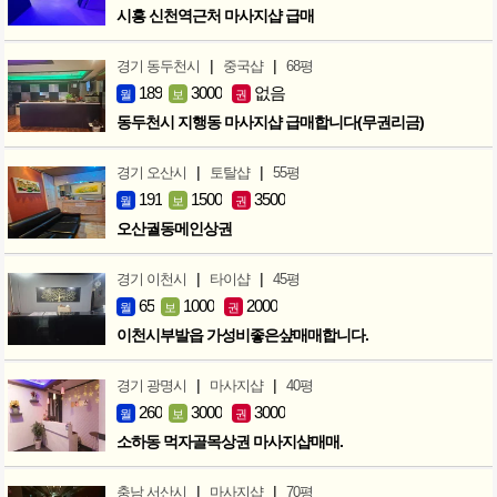
시흥 신천역근처 마사지샵 급매
|
|
경기 동두천시
중국샵
68평
189
3000
없음
월
보
권
동두천시 지행동 마사지샵 급매합니다(무권리금)
|
|
경기 오산시
토탈샵
55평
191
1500
3500
월
보
권
오산궐동메인상권
|
|
경기 이천시
타이샵
45평
65
1000
2000
월
보
권
이천시부발읍 가성비좋은샾매매합니다.
|
|
경기 광명시
마사지샵
40평
260
3000
3000
월
보
권
소하동 먹자골목상권 마사지샵매매.
|
|
충남 서산시
마사지샵
70평