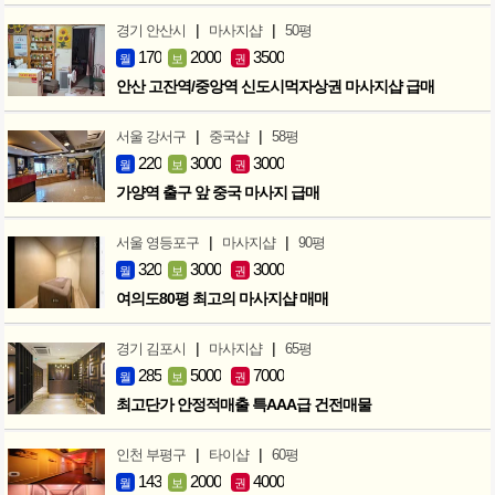
|
|
경기 안산시
마사지샵
50평
170
2000
3500
월
보
권
안산 고잔역/중앙역 신도시먹자상권 마사지샵 급매
|
|
서울 강서구
중국샵
58평
220
3000
3000
월
보
권
가양역 출구 앞 중국 마사지 급매
|
|
서울 영등포구
마사지샵
90평
320
3000
3000
월
보
권
여의도80평 최고의 마사지샵 매매
|
|
경기 김포시
마사지샵
65평
285
5000
7000
월
보
권
최고단가 안정적매출 특AAA급 건전매물
|
|
인천 부평구
타이샵
60평
143
2000
4000
월
보
권