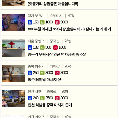
[핫플거리 상권좋은 매물입니다!!]
|
|
경기 부천시
스웨디시
40평
150
1000
5000
월
보
권
### 부천 역세권 &먹자상권(알짜배기) 잘나가는 가게 기회입니다 ###
|
|
서울 중랑구
중국샵
23평
132
500
1600
월
보
권
망우역 우림시장 인근 먹자상권 중국샵
|
|
충북 청주시
타이샵
90평
250
3000
3000
월
보
권
청주 터미널 마사지 샾
|
|
인천 서구
중국샵
70평
240
2500
3000
월
보
권
인천 석남동 중국 마사지.급매
|
|
인천 연수구
중국샵
40평