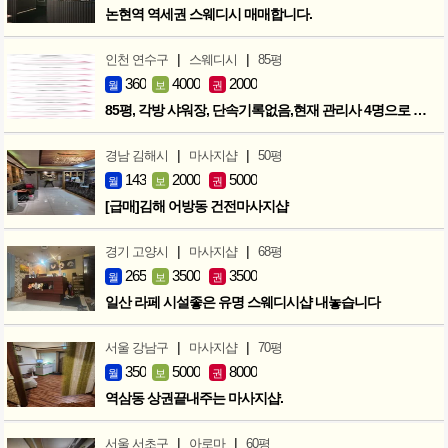
논현역 역세권 스웨디시 매매합니다.
|
|
인천 연수구
스웨디시
85평
360
4000
2000
월
보
권
85평, 각방 샤워장, 단속기록없음,현재 관리사 4명으로 성업중
|
|
경남 김해시
마사지샵
50평
143
2000
5000
월
보
권
[급매]김해 어방동 건전마사지샵
|
|
경기 고양시
마사지샵
68평
265
3500
3500
월
보
권
일산 라페 시설좋은 유명 스웨디시샵 내놓습니다
|
|
서울 강남구
마사지샵
70평
350
5000
8000
월
보
권
역삼동 상권끝내주는 마사지샵.
|
|
서울 서초구
아로마
60평