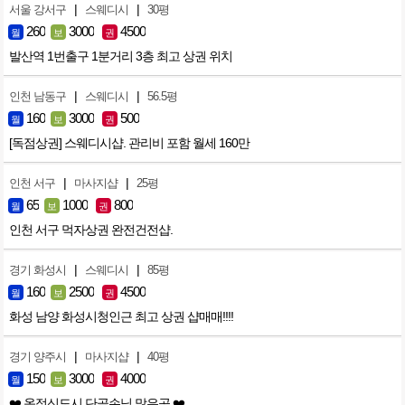
|
|
서울 강서구
스웨디시
30평
260
3000
4500
월
보
권
발산역 1번출구 1분거리 3층 최고 상권 위치
|
|
인천 남동구
스웨디시
56.5평
160
3000
500
월
보
권
[독점상권] 스웨디시샵. 관리비 포함 월세 160만
|
|
인천 서구
마사지샵
25평
65
1000
800
월
보
권
인천 서구 먹자상권 완전건전샵.
|
|
경기 화성시
스웨디시
85평
160
2500
4500
월
보
권
화성 남양 화성시청인근 최고 상권 샵매매!!!!
|
|
경기 양주시
마사지샵
40평
150
3000
4000
월
보
권
❤️ 옥정신도시 단골손님 많은곳 ❤️