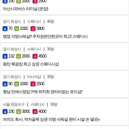
150
2000
2500
월
보
권
아산시외버스 터미널 (온양)
|
|
경기 화성시
스웨디시
40평
70
1000
3800
월
보
권
병점 각방샤워실!! 주차장편안한곳이 최고! 스웨디시
|
|
경기 화성시
스웨디시
30평
132
2000
4500
월
보
권
동탄 북광장 최고 상권 스웨디시샵
|
|
경기 화성시
마사지샵
30평
90
1000
2500
월
보
권
향남 만세시장입구에 위치한 관리비없는 로드샵!
|
|
서울 영등포구
스웨디시
50평
230
3000
4000
월
보
권
여의도 회사, 먹자골목 상권 각방 샤워실 완비 시설 손 댈곳x