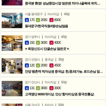
중국분 환영! 성남중앙시장 맞은편 차이나골목에 위치한 마사지샵
|
|
서울 동대문구
마사지샵
40평
170
2000
8000
월
보
권
동대문구/한국직원4명/손님많음
|
|
경기 양주시
마사지샵
40평
150
3000
4000
월
보
권
⭐ 옥정신도시 단골손님 많은곳 ⭐
|
|
경기 안양시
중국샵
35평
120
2000
4500
월
보
권
안양 평촌역 먹자상권 중국샵. 한,중,태가능. 로드손님 엄청많아요!
|
|
경기 안산시
마사지샵
50평
131
3000
3000
월
보
권
고객명단 8000개이상. 안산 항아리상권 중국전통샵.
|
|
서울 강서구
타이샵
50평