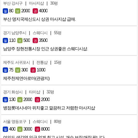
|
|
부산 강서구
마사지샵
30평
80
2000
4000
월
보
권
부산 명지국제신도시 상권 마사지샵 급매.
|
|
경기 남양주시
스웨디시
55평
110
500
3500
월
보
권
남양주 장현전통시장 인근 상권좋은 스웨디시샵.
|
|
제주도 서귀포시
전통샵
15평
75
300
1000
월
보
권
제주천제연아로마(관광지)
|
|
경기 화성시
타이샵
32평
130
2000
2000
월
보
권
병점롯데시네마 위치좋고 깔끔하고 저렴한 마사지샵
|
|
서울 영등포구
스웨디시
80평
400
3000
8000
월
보
권
여의도 샛강역 인근 업계 최고 시설, 개수 보장 매장 팝니다