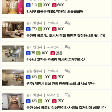
210
3000
6000
월
보
권
강서구 화곡동 매출1위매장! 초급급급매
|
|
경기 화성시
스웨디시
45평
270
3000
1000
월
보
권
동탄역 바로 앞. 오셔서 직접 확인후 결정하셔도 됩니다!
|
|
경기 안산시
피부관리
15평
75
1000
없음
월
보
권
안산시 고잔동 완벽한 마사지 피부관리샾
|
|
강원 원주시
스웨디시
60평
120
1000
2500
월
보
권
원주) 개인샤워실 완비 한중태 스웨 all 시설 무난
|
|
경기 화성시
마사지샵
27평
120
1000
2500
월
보
권
동탄 삼성 바로앞 삼성앞이라 사람들 길거리에 넘칩니다