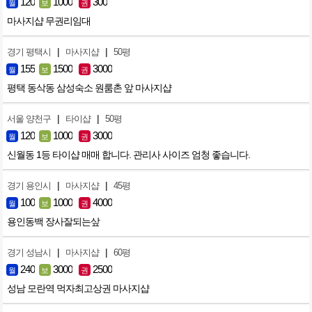
120
1000
300
월
보
권
마사지샵 무권리임대
|
|
경기 평택시
마사지샵
50평
155
1500
3000
월
보
권
평택 동삭동 삼성숙소 원룸촌 앞 마사지샵
|
|
서울 양천구
타이샵
50평
120
1000
3000
월
보
권
신월동 1등 타이샵 매매 합니다. 관리사 사이즈 엄청 좋습니다.
|
|
경기 용인시
마사지샵
45평
100
1000
4000
월
보
권
용인동백 장사잘되는샆
|
|
경기 성남시
마사지샵
60평
240
3000
2500
월
보
권
성남 모란역 먹자최고상권 마사지샵