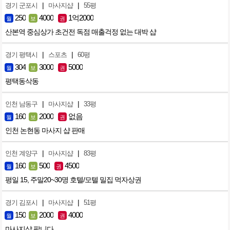
|
|
경기 군포시
마사지샵
55평
250
4000
1억2000
월
보
권
산본역 중심상가 초건전 독점 매출걱정 없는 대박 샵
|
|
경기 평택시
스포츠
60평
304
3000
5000
월
보
권
평택동삭동
|
|
인천 남동구
마사지샵
33평
160
2000
없음
월
보
권
인천 논현동 마사지 샵 판매
|
|
인천 계양구
마사지샵
83평
160
500
4500
월
보
권
평일 15, 주말20~30명 호텔/모텔 밀집 먹자상권
|
|
경기 김포시
마사지샵
51평
150
2000
4000
월
보
권
마사지샵 팝니다