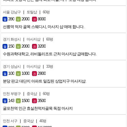
|
|
서울 강남구
토탈샵
60평
390
2000
8000
월
보
권
선릉역 먹자 골목 스웨디시, 마사지 샵 매매 합니다.
|
|
경기 화성시
마사지샵
60평
150
2000
3200
월
보
권
수원과학대학교, 라비돌리조트 근처 마사지샵 급매합니다.
|
|
경기 성남시
마사지샵
33평
100
1000
2800
월
보
권
분당 판교 대단지 아파트 밀집된 상업지구 마사지샵.
|
|
인천 부평구
중국샵
60평
143
1500
3500
월
보
권
굴포천역 인근 효실천먹자골목 독점 마사지
|
|
인천 서구
중국샵
40평