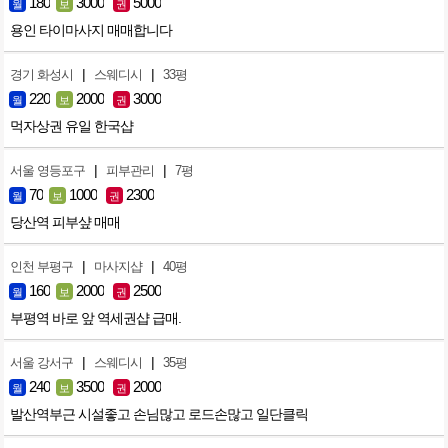
180
3000
5000
월
보
권
용인 타이마사지 매매합니다
|
|
경기 화성시
스웨디시
33평
220
2000
3000
월
보
권
먹자상권 유일 한국샵
|
|
서울 영등포구
피부관리
7평
70
1000
2300
월
보
권
당산역 피부샾 매매
|
|
인천 부평구
마사지샵
40평
160
2000
2500
월
보
권
부평역 바로 앞 역세권샵 급매.
|
|
서울 강서구
스웨디시
35평
240
3500
2000
월
보
권
발산역부근 시설좋고 손님많고 로드손많고 일단클릭