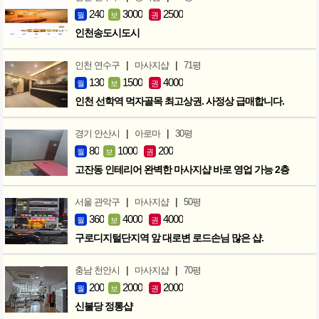
240
3000
2500
월
보
권
인천송도시도시
|
|
인천 연수구
마사지샵
71평
130
1500
4000
월
보
권
인천 선학역 먹자골목 최고상권. 사정상 급매합니다.
|
|
경기 안산시
아로마
30평
80
1000
200
월
보
권
고잔동 인테리어 완벽한 마사지샵 바로 영업 가능 2층
|
|
서울 관악구
마사지샵
50평
360
4000
4000
월
보
권
구로디지털단지역 앞 대로변 로드손님 많은 샵.
|
|
충남 천안시
마사지샵
70평
200
2000
2000
월
보
권
신불당 정통샵