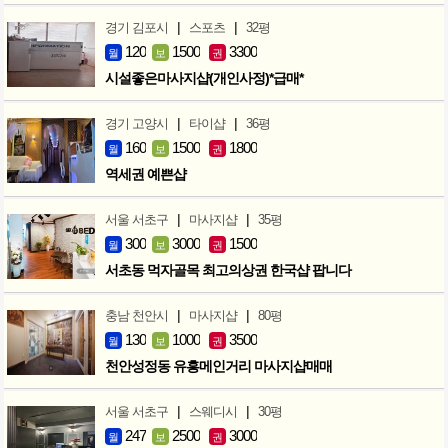
|
|
경기 김포시
스포츠
32평
120
1500
3300
월
보
권
시설좋은마사지샵(개인사정)*급매*
|
|
경기 고양시
타이샵
36평
160
1500
1800
월
보
권
역세권 예쁜샵
|
|
서울 서초구
마사지샵
35평
300
3000
1500
월
보
권
서초동 먹자골목 최고의상권 한국샵 팝니다
|
|
충남 천안시
마사지샵
80평
130
1000
3500
월
보
권
천안성정동 유흥메인거리 마사지샵매매
|
|
서울 서초구
스웨디시
30평
247
2500
3000
월
보
권