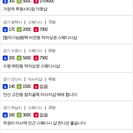
300
5000
1억8000
월
보
권
가정역 루원시티점 더풋샵
|
|
경기 평택시
스웨디시
70평
170
2000
7900
월
보
권
[협의가능]평택 비전동 먹자상권 스웨디시샵
|
|
경기 수원시
스웨디시
60평
200
5000
7900
월
보
권
수원 메탄동 먹자상권 스웨디시샵
|
|
경기 안산시
마사지샵
40평
140
1500
없음
월
보
권
안산 고잔동 참치골목 마사지샵 매매 합니다
|
|
경기 하남시
스웨디시
20평
160
3000
없음
월
보
권
무권리 미사역 인근 스웨디시 샵 컨디션 좋습니다