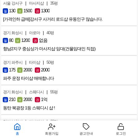
|
|
서울 강서구
마사지샵
35평
130
1500
1300
월
보
권
[가격인하 급매]강서구 사거리 로드샵 유동인구 많습니다.
|
|
경기 화성시
아로마
40평
80
1200
없음
월
보
권
향남2지구 중심상가 마사지샵 임대(건물임대인 직접)
|
|
경기 파주시
타이샵
50평
175
2000
2000
월
보
권
파주 운정 타이샵 매매합니다
|
|
경기 화성시
스웨디시
55평
210
2000
1억
월
보
권
동탄 북광장 1등 스웨디시 샵 !
|
|
경기 부천시
마사지샵
68평
230
2500
6000
월
보
권
홈
회원가입
광고안내
로그인
목좋고 단골손님많은 부천상동 먹자타운가게