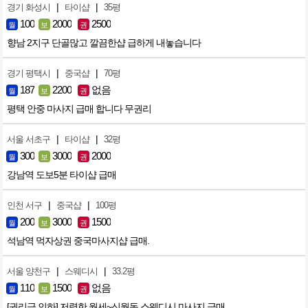
|
|
경기 화성시
타이샵
35평
100
2000
2500
월
보
권
향남 2지구 단골많고 깔끔한샵 급하게 내놓습니다
|
|
경기 평택시
중국샵
70평
187
2200
없음
월
보
권
평택 안중 마사지 급매 합니다 무권리
|
|
서울 서초구
타이샵
32평
300
3000
2000
월
보
권
강남역 도보5분 타이샵 급매
|
|
인천 서구
중국샵
100평
200
3000
1500
월
보
권
석남역 먹자상권 중국마사지샵 급매.
|
|
서울 양천구
스웨디시
33.2평
110
1500
없음
월
보
권
[권리금 인하] 저렴한 월세~신월동 스웨디시 마사지 급매