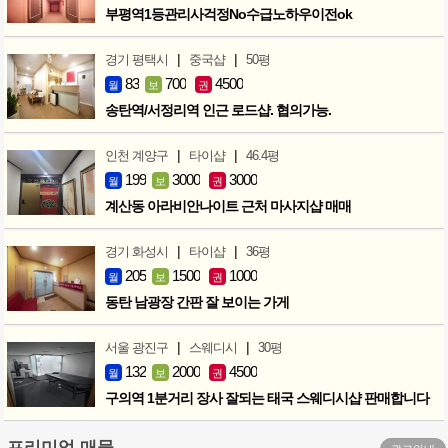
부평역1등관리사걱정No수급노하우이전ok
|
|
경기 평택시
중국샵
50평
83
700
4500
월
보
권
송탄역/서정리역 인근 로드샵. 협의가능.
|
|
인천 계양구
타이샵
46.4평
199
3000
3000
월
보
권
계산동 아라비안나이트 근처 마사지샵 매매
|
|
경기 화성시
타이샵
36평
205
1500
1000
월
보
권
동탄 남광장 간판 잘 보이는 가게
|
|
서울 광진구
스웨디시
30평
132
2000
4500
월
보
권
구의역 1분거리 장사 잘되는 태국 스웨디시샵 판매합니다
프리미엄 매물