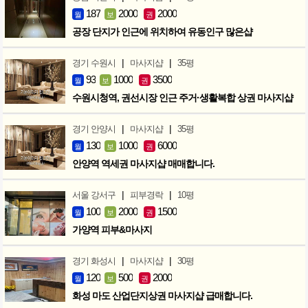
187
2000
2000
월
보
권
공장 단지가 인근에 위치하여 유동인구 많은샵
|
|
경기 수원시
마사지샵
35평
93
1000
3500
월
보
권
수원시청역, 권선시장 인근 주거·생활복합 상권 마사지샵
|
|
경기 안양시
마사지샵
35평
130
1000
6000
월
보
권
안양역 역세권 마사지샵 매매합니다.
|
|
서울 강서구
피부경락
10평
100
2000
1500
월
보
권
가양역 피부&마사지
|
|
경기 화성시
마사지샵
30평
120
500
2000
월
보
권
화성 마도 산업단지상권 마사지샵 급매합니다.