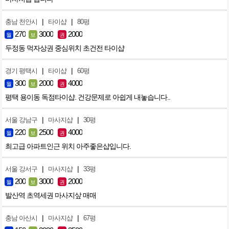
|
|
충남 천안시
타이샵
80평
270
3000
2000
월
보
권
두정동 먹자상권 중심위치 초건전 타이샵
|
|
경기 평택시
타이샵
60평
300
2000
4000
월
보
권
평택 용이동 독점타이샵. 건강문제로 아쉽게 내놓습니다..
|
|
서울 강남구
마사지샵
30평
220
2500
4000
월
보
권
최고급 아파트인근 위치 아주좋은샵입니다.
|
|
서울 강서구
마사지샵
33평
200
3000
2000
월
보
권
발산역 초역세권 마사지샆 매매
|
|
충남 아산시
마사지샵
67평