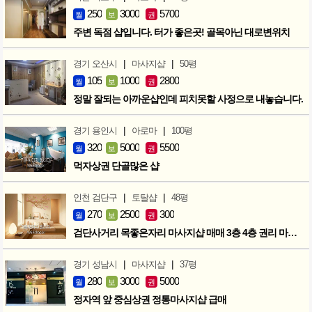
250
3000
5700
월
보
권
주변 독점 샵입니다. 터가 좋은곳! 골목아닌 대로변위치
|
|
경기 오산시
마사지샵
50평
105
1000
2800
월
보
권
정말 잘되는 아까운샵인데 피치못할 사정으로 내놓습니다.
|
|
경기 용인시
아로마
100평
320
5000
5500
월
보
권
먹자상권 단골많은 샵
|
|
인천 검단구
토탈샵
48평
270
2500
300
월
보
권
검단사거리 목좋은자리 마사지샵 매매 3층 4층 권리 마지막인하 300만
|
|
경기 성남시
마사지샵
37평
280
3000
5000
월
보
권
정자역 앞 중심상권 정통마사지샵 급매