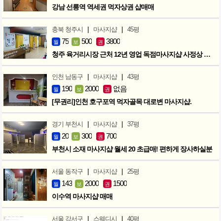
강남 선릉역 역세권 먹자상권 샵매매
|
|
충북 청주시
마사지샵
45평
75
500
3800
월
보
권
청주 육거리시장 근처 12년 영업 독점마사지샵 사정상 급매합니다.
|
|
인천 남동구
마사지샵
43평
190
2000
없음
월
보
권
[무권리]인천 호구포역 먹자골목 대로변 마사지샵.
|
|
경기 부천시
마사지샵
37평
20
300
700
월
보
권
부천시 소재 마사지샵 월세 20 초급매! 편하게 장사하실분
|
|
서울 동작구
마사지샵
25평
143
2000
1500
월
보
권
이수역 마사지샵 매매
|
|
서울 강서구
스웨디시
40평