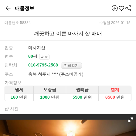
매물정보
매물번호 58384
수정일 2026-01-15
깨끗하고 이쁜 마사지 샵 매매
업종
마사지샵
평수
평
㎡
연락처
전화걸기
주소
충북 청주시 **** (주소비공개)
가격정보
월세
보증금
권리금
합계
만원
만원
만원
만원
샵 사진