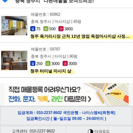
" 충북 청주시" 다른매물을 보여드려요!
매물번호 : 60862
충북 청주시 |
마사지샵 |
45평
75
500
3800
월
보
권
청주 육거리시장 근처 12년 영업 독점마사지샵 사정상 급매합니다.
매물번호 : 59787
충북 청주시 |
타이샵 |
90평
250
3000
3000
월
보
권
청주 터미널 마사지 샾
입금계좌 : 010-2237-8602 국민은행 - 나이스엠씨(최현욱)
입금확인시간 ( 월~일요일 09:00 ~ 24:00까지 )
고객센터: 010-2237-8602
다크모드