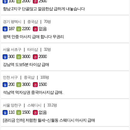
100
2000
2500
월
보
권
향남 2지구 단골많고 깔끔한샵 급하게 내놓습니다
|
|
경기 평택시
중국샵
70평
187
2200
없음
월
보
권
평택 안중 마사지 급매 합니다 무권리
|
|
서울 서초구
타이샵
32평
300
3000
2000
월
보
권
강남역 도보5분 타이샵 급매
|
|
인천 서구
중국샵
100평
200
3000
1500
월
보
권
석남역 먹자상권 중국마사지샵 급매.
|
|
서울 양천구
스웨디시
33.2평
110
1500
없음
월
보
권
[권리금 인하] 저렴한 월세~신월동 스웨디시 마사지 급매