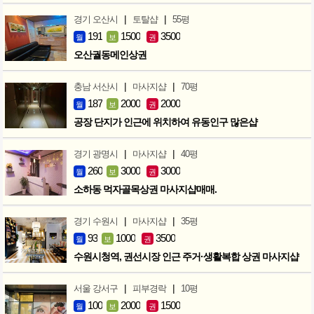
|
|
경기 오산시
토탈샵
55평
191
1500
3500
월
보
권
오산궐동메인상권
|
|
충남 서산시
마사지샵
70평
187
2000
2000
월
보
권
공장 단지가 인근에 위치하여 유동인구 많은샵
|
|
경기 광명시
마사지샵
40평
260
3000
3000
월
보
권
소하동 먹자골목상권 마사지샵매매.
|
|
경기 수원시
마사지샵
35평
93
1000
3500
월
보
권
수원시청역, 권선시장 인근 주거·생활복합 상권 마사지샵
|
|
서울 강서구
피부경락
10평
100
2000
1500
월
보
권