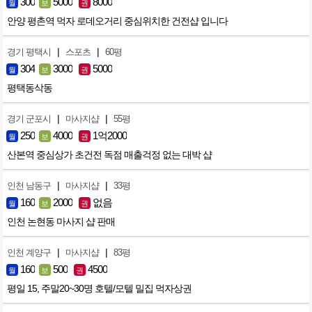
300
5000
8000
월
보
권
안양 평촌역 먹자 로데오거리 중심위치한 건전샵 입니다
|
|
경기 평택시
스포츠
60평
304
3000
5000
월
보
권
평택동삭동
|
|
경기 군포시
마사지샵
55평
250
4000
1억2000
월
보
권
산본역 중심상가 초건전 독점 매출걱정 없는 대박 샵
|
|
인천 남동구
마사지샵
33평
160
2000
없음
월
보
권
인천 논현동 마사지 샵 판매
|
|
인천 계양구
마사지샵
83평
160
500
4500
월
보
권
평일 15, 주말20~30명 호텔/모텔 밀집 먹자상권