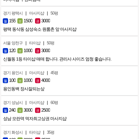
|
|
경기 평택시
마사지샵
50평
155
1500
3000
월
보
권
평택 동삭동 삼성숙소 원룸촌 앞 마사지샵
|
|
서울 양천구
타이샵
50평
120
1000
3000
월
보
권
신월동 1등 타이샵 매매 합니다. 관리사 사이즈 엄청 좋습니다.
|
|
경기 용인시
마사지샵
45평
100
1000
4000
월
보
권
용인동백 장사잘되는샆
|
|
경기 성남시
마사지샵
60평
240
3000
2500
월
보
권
성남 모란역 먹자최고상권 마사지샵
|
|
경기 화성시
타이샵
35평