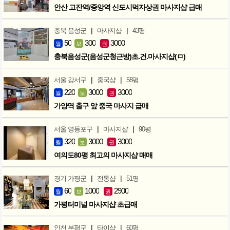
안산 고잔역/중앙역 신도시먹자상권 마사지샵 급매
|
|
충북 음성군
마사지샵
43평
50
300
3000
월
보
권
충북음성군(음성군청근방)초.건.마사지샵(ㅁ)
|
|
서울 강서구
중국샵
58평
220
3000
3000
월
보
권
가양역 출구 앞 중국 마사지 급매
|
|
서울 영등포구
마사지샵
90평
320
3000
3000
월
보
권
여의도80평 최고의 마사지샵 매매
|
|
경기 가평군
전통샵
51평
60
1000
2900
월
보
권
가평터미널 마사지샵 초급매
|
|
인천 부평구
타이샵
60평