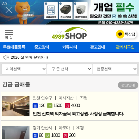
톡상담
메    뉴
무료매물등록
중고장터
커뮤니티
광고안내
마사지클럽
2026 설 연휴 운영안내
[업데이트]모바일 하단 고정메뉴 추가
[업데이트] 개선사항 안내
긴급 급매물
광고안내
|
|
인천 연수구
마사지샵
71평
130
1500
4000
월
보
권
인천 선학역 먹자골목 최고상권. 사정상 급매합니다.
|
|
경기 안산시
아로마
30평
80
1000
200
월
보
권