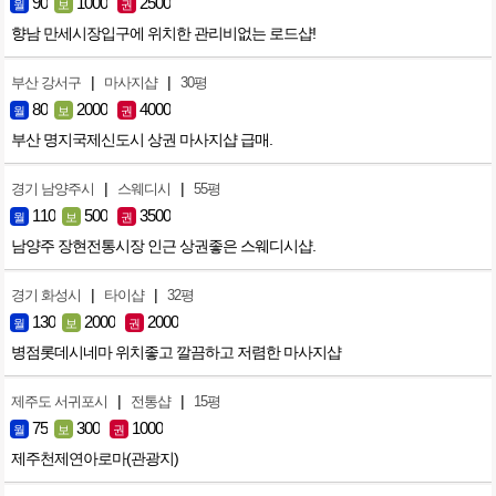
90
1000
2500
월
보
권
향남 만세시장입구에 위치한 관리비없는 로드샵!
|
|
부산 강서구
마사지샵
30평
80
2000
4000
월
보
권
부산 명지국제신도시 상권 마사지샵 급매.
|
|
경기 남양주시
스웨디시
55평
110
500
3500
월
보
권
남양주 장현전통시장 인근 상권좋은 스웨디시샵.
|
|
경기 화성시
타이샵
32평
130
2000
2000
월
보
권
병점롯데시네마 위치좋고 깔끔하고 저렴한 마사지샵
|
|
제주도 서귀포시
전통샵
15평
75
300
1000
월
보
권
제주천제연아로마(관광지)