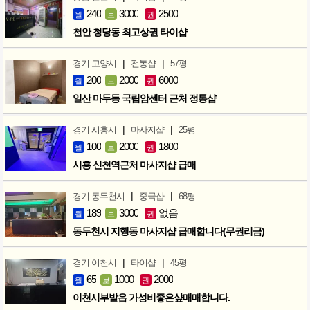
240
3000
2500
월
보
권
천안 청당동 최고상권 타이샵
|
|
경기 고양시
전통샵
57평
200
2000
6000
월
보
권
일산 마두동 국립암센터 근처 정통샵
|
|
경기 시흥시
마사지샵
25평
100
2000
1800
월
보
권
시흥 신천역근처 마사지샵 급매
|
|
경기 동두천시
중국샵
68평
189
3000
없음
월
보
권
동두천시 지행동 마사지샵 급매합니다(무권리금)
|
|
경기 이천시
타이샵
45평
65
1000
2000
월
보
권
이천시부발읍 가성비좋은샾매매합니다.