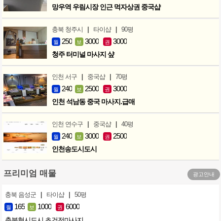
망우역 우림시장 인근 먹자상권 중국샵
|
|
충북 청주시
타이샵
90평
250
3000
3000
월
보
권
청주 터미널 마사지 샾
|
|
인천 서구
중국샵
70평
240
2500
3000
월
보
권
인천 석남동 중국 마사지.급매
|
|
인천 연수구
중국샵
40평
240
3000
2500
월
보
권
인천송도시도시
프리미엄 매물
광고안내
|
|
충북 음성군
타이샵
50평
165
1000
6000
월
보
권
충북혁시도시 초건전마사지