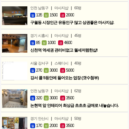
|
|
인천 남동구
마사지샵
60평
135
1500
2000
월
보
권
구월동 시장인근 유동인구 많고 상권좋은 마사지샵.
|
|
경기 시흥시
마사지샵
45평
85
1000
4600
월
보
권
신천역 역세권 관리비없고 월세저렴한샵!
|
|
서울 강서구
스웨디시
40평
270
3000
5000
월
보
권
강서 콜 5등안에 들어오는 업장 (갯수첨부)
|
|
인천 남동구
마사지샵
62평
320
3000
3500
월
보
권
논현역 앞 인테리어 최상급 초초초 급매로 내놓습니다.
|
|
경기 안산시
마사지샵
50평
170
2000
3500
월
보
권