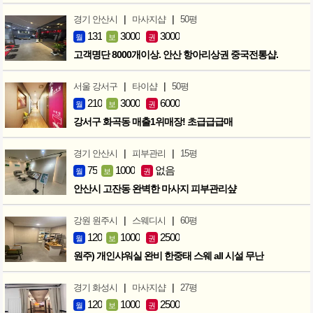
|
|
경기 안산시
마사지샵
50평
131
3000
3000
월
보
권
고객명단 8000개이상. 안산 항아리상권 중국전통샵.
|
|
서울 강서구
타이샵
50평
210
3000
6000
월
보
권
강서구 화곡동 매출1위매장! 초급급급매
|
|
경기 안산시
피부관리
15평
75
1000
없음
월
보
권
안산시 고잔동 완벽한 마사지 피부관리샾
|
|
강원 원주시
스웨디시
60평
120
1000
2500
월
보
권
원주) 개인샤워실 완비 한중태 스웨 all 시설 무난
|
|
경기 화성시
마사지샵
27평
120
1000
2500
월
보
권