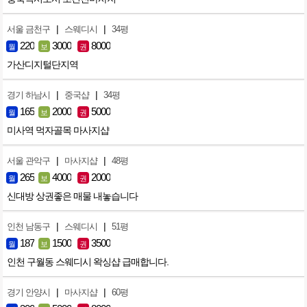
|
|
서울 금천구
스웨디시
34평
220
3000
8000
월
보
권
가산디지털단지역
|
|
경기 하남시
중국샵
34평
165
2000
5000
월
보
권
미사역 먹자골목 마사지샵
|
|
서울 관악구
마사지샵
48평
265
4000
2000
월
보
권
신대방 상권좋은 매물 내놓습니다
|
|
인천 남동구
스웨디시
51평
187
1500
3500
월
보
권
인천 구월동 스웨디시 왁싱샵 급매합니다.
|
|
경기 안양시
마사지샵
60평