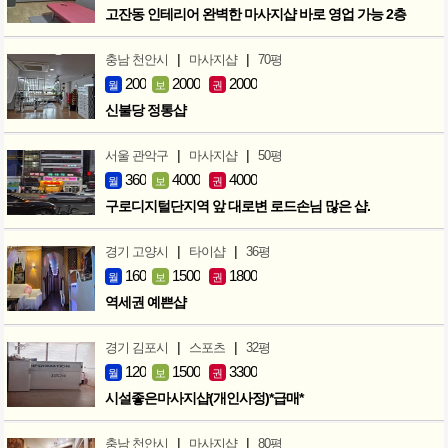
고잔동 인테리어 완벽한 마사지샵 바로 영업 가능 2층
|
|
충남 천안시
마사지샵
70평
200
2000
2000
월
보
권
신불당 정통샵
|
|
서울 관악구
마사지샵
50평
360
4000
4000
월
보
권
구로디지털단지역 앞 대로변 로드손님 많은 샵.
|
|
경기 고양시
타이샵
36평
160
1500
1800
월
보
권
역세권 예쁜샵
|
|
경기 김포시
스포츠
32평
120
1500
3300
월
보
권
시설좋은마사지샵(개인사정)*급매*
|
|
충남 천안시
마사지샵
80평