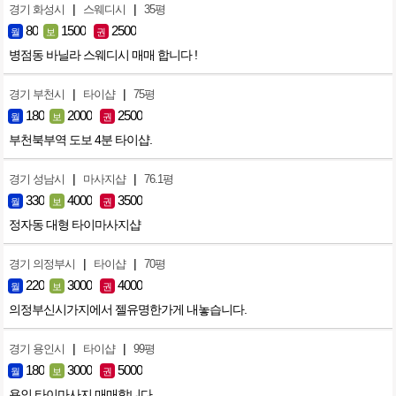
|
|
경기 화성시
스웨디시
35평
80
1500
2500
월
보
권
병점동 바닐라 스웨디시 매매 합니다 !
|
|
경기 부천시
타이샵
75평
180
2000
2500
월
보
권
부천북부역 도보 4분 타이샵.
|
|
경기 성남시
마사지샵
76.1평
330
4000
3500
월
보
권
정자동 대형 타이마사지샵
|
|
경기 의정부시
타이샵
70평
220
3000
4000
월
보
권
의정부신시가지에서 젤유명한가게 내놓습니다.
|
|
경기 용인시
타이샵
99평
180
3000
5000
월
보
권
용인 타이마사지 매매합니다