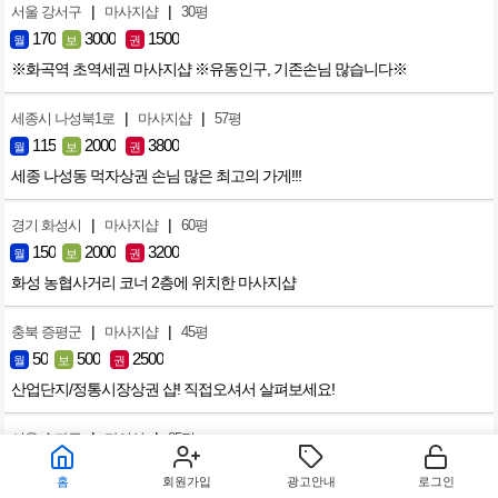
|
|
서울 강서구
마사지샵
30평
170
3000
1500
월
보
권
※화곡역 초역세권 마사지샵 ※유동인구, 기존손님 많습니다※
|
|
세종시 나성북1로
마사지샵
57평
115
2000
3800
월
보
권
세종 나성동 먹자상권 손님 많은 최고의 가게!!!
|
|
경기 화성시
마사지샵
60평
150
2000
3200
월
보
권
화성 농협사거리 코너 2층에 위치한 마사지샵
|
|
충북 증평군
마사지샵
45평
50
500
2500
월
보
권
산업단지/정통시장상권 샵! 직접오셔서 살펴보세요!
|
|
서울 송파구
타이샵
85평
330
4000
4000
월
보
권
홈
회원가입
광고안내
로그인
가락동 24시 먹자골목상권 타이샵 매매