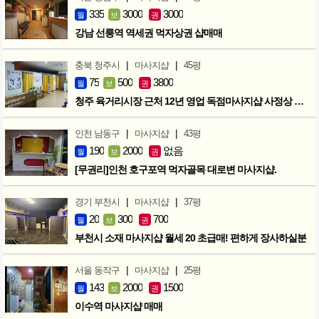
335
3000
3000
월
보
권
강남 선릉역 역세권 먹자상권 샵매매
|
|
충북 청주시
마사지샵
45평
75
500
3800
월
보
권
청주 육거리시장 근처 12년 영업 독점마사지샵 사정상 급매합니다.
|
|
인천 남동구
마사지샵
43평
190
2000
없음
월
보
권
[무권리]인천 호구포역 먹자골목 대로변 마사지샵.
|
|
경기 부천시
마사지샵
37평
20
300
700
월
보
권
부천시 소재 마사지샵 월세 20 초급매! 편하게 장사하실분
|
|
서울 동작구
마사지샵
25평
143
2000
1500
월
보
권
이수역 마사지샵 매매