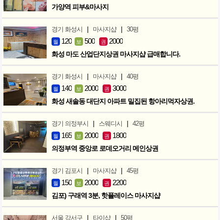
가양역 피부&마사지
|
|
경기 화성시
마사지샵
30평
120
500
2000
월
보
권
화성 마도 산업단지상권 마사지샵 급매합니다.
|
|
경기 화성시
마사지샵
40평
140
2000
3000
월
보
권
화성 새솔동 대단지 아파트 밀집된 항아리먹자상권.
|
|
경기 의정부시
스웨디시
42평
165
2000
1800
월
보
권
의정부역 중앙로 로데오거리 메인상권
|
|
경기 김포시
마사지샵
45평
150
2000
2200
월
보
권
김포) 구래역 3분, 핫플레이스 마사지샵
|
|
서울 강서구
타이샵
50평