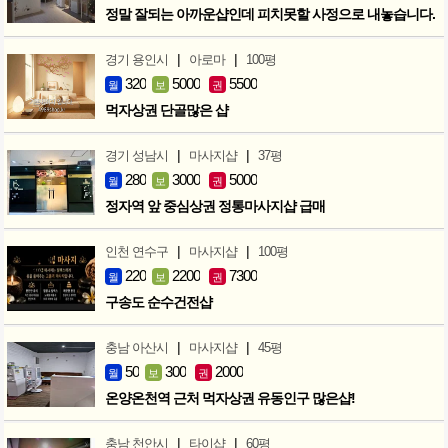
정말 잘되는 아까운샵인데 피치못할 사정으로 내놓습니다.
|
|
경기 용인시
아로마
100평
320
5000
5500
월
보
권
먹자상권 단골많은 샵
|
|
경기 성남시
마사지샵
37평
280
3000
5000
월
보
권
정자역 앞 중심상권 정통마사지샵 급매
|
|
인천 연수구
마사지샵
100평
220
2200
7300
월
보
권
구송도 순수건전샵
|
|
충남 아산시
마사지샵
45평
50
300
2000
월
보
권
온양온천역 근처 먹자상권 유동인구 많은샵!
|
|
충남 천안시
타이샵
60평