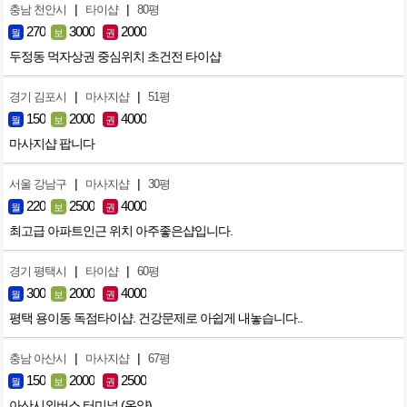
|
|
충남 천안시
타이샵
80평
270
3000
2000
월
보
권
두정동 먹자상권 중심위치 초건전 타이샵
|
|
경기 김포시
마사지샵
51평
150
2000
4000
월
보
권
마사지샵 팝니다
|
|
서울 강남구
마사지샵
30평
220
2500
4000
월
보
권
최고급 아파트인근 위치 아주좋은샵입니다.
|
|
경기 평택시
타이샵
60평
300
2000
4000
월
보
권
평택 용이동 독점타이샵. 건강문제로 아쉽게 내놓습니다..
|
|
충남 아산시
마사지샵
67평
150
2000
2500
월
보
권
아산시외버스 터미널 (온양)