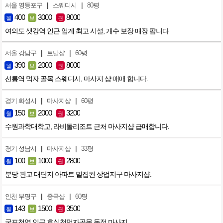
|
|
서울 영등포구
스웨디시
80평
400
3000
8000
월
보
권
여의도 샛강역 인근 업계 최고 시설, 개수 보장 매장 팝니다
|
|
서울 강남구
토탈샵
60평
390
2000
8000
월
보
권
선릉역 먹자 골목 스웨디시, 마사지 샵 매매 합니다.
|
|
경기 화성시
마사지샵
60평
150
2000
3200
월
보
권
수원과학대학교, 라비돌리조트 근처 마사지샵 급매합니다.
|
|
경기 성남시
마사지샵
33평
100
1000
2800
월
보
권
분당 판교 대단지 아파트 밀집된 상업지구 마사지샵.
|
|
인천 부평구
중국샵
60평
143
1500
3500
월
보
권
굴포천역 인근 효실천먹자골목 독점 마사지