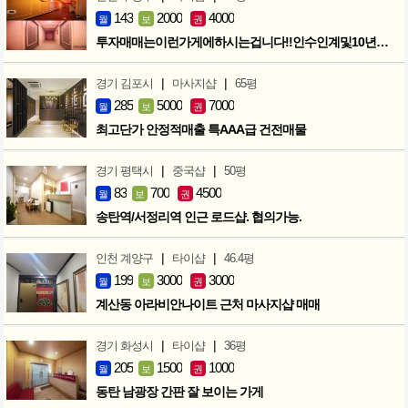
143
2000
4000
월
보
권
투자매매는이런가게에하시는겁니다!!인수인계및10년노하우 모두승계
|
|
경기 김포시
마사지샵
65평
285
5000
7000
월
보
권
최고단가 안정적매출 특AAA급 건전매물
|
|
경기 평택시
중국샵
50평
83
700
4500
월
보
권
송탄역/서정리역 인근 로드샵. 협의가능.
|
|
인천 계양구
타이샵
46.4평
199
3000
3000
월
보
권
계산동 아라비안나이트 근처 마사지샵 매매
|
|
경기 화성시
타이샵
36평
205
1500
1000
월
보
권
동탄 남광장 간판 잘 보이는 가게