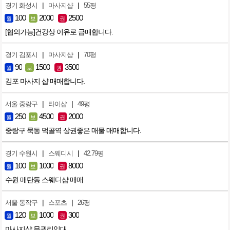
|
|
경기 화성시
마사지샵
55평
100
2000
2500
월
보
권
[협의가능]건강상 이유로 급매합니다.
|
|
경기 김포시
마사지샵
70평
90
1500
3500
월
보
권
김포 마사지 샵 매매합니다.
|
|
서울 중랑구
타이샵
49평
250
4500
2000
월
보
권
중랑구 묵동 먹골역 상권좋은 매물 매매합니다.
|
|
경기 수원시
스웨디시
42.79평
100
1000
8000
월
보
권
수원 매탄동 스웨디샵 매매
|
|
서울 동작구
스포츠
26평
120
1000
300
월
보
권
마사지샵 무권리임대