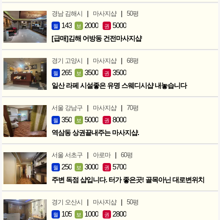
|
|
경남 김해시
마사지샵
50평
143
2000
5000
월
보
권
[급매]김해 어방동 건전마사지샵
|
|
경기 고양시
마사지샵
68평
265
3500
3500
월
보
권
일산 라페 시설좋은 유명 스웨디시샵 내놓습니다
|
|
서울 강남구
마사지샵
70평
350
5000
8000
월
보
권
역삼동 상권끝내주는 마사지샵.
|
|
서울 서초구
아로마
60평
250
3000
5700
월
보
권
주변 독점 샵입니다. 터가 좋은곳! 골목아닌 대로변위치
|
|
경기 오산시
마사지샵
50평
105
1000
2800
월
보
권