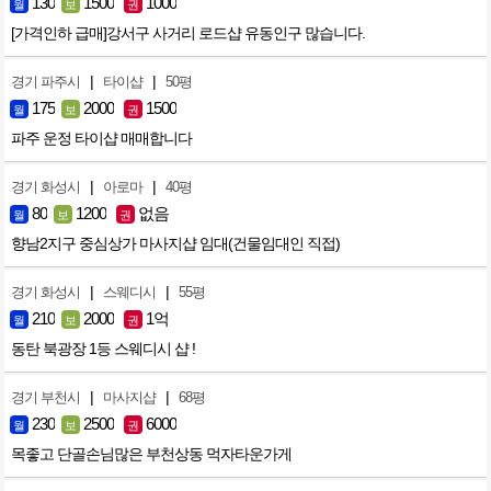
130
1500
1000
월
보
권
[가격인하 급매]강서구 사거리 로드샵 유동인구 많습니다.
|
|
경기 파주시
타이샵
50평
175
2000
1500
월
보
권
파주 운정 타이샵 매매합니다
|
|
경기 화성시
아로마
40평
80
1200
없음
월
보
권
향남2지구 중심상가 마사지샵 임대(건물임대인 직접)
|
|
경기 화성시
스웨디시
55평
210
2000
1억
월
보
권
동탄 북광장 1등 스웨디시 샵 !
|
|
경기 부천시
마사지샵
68평
230
2500
6000
월
보
권
목좋고 단골손님많은 부천상동 먹자타운가게