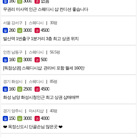
160
3000
없음
월
보
권
무권리 미사역 인근 스웨디시 샵 컨디션 좋습니다
|
|
서울 강서구
스웨디시
30평
260
3000
4500
월
보
권
발산역 1번출구 1분거리 3층 최고 상권 위치
|
|
인천 남동구
스웨디시
56.5평
160
3000
500
월
보
권
[독점상권] 스웨디시샵. 관리비 포함 월세 160만
|
|
경기 화성시
스웨디시
85평
160
2500
4500
월
보
권
화성 남양 화성시청인근 최고 상권 샵매매!!!!
|
|
경기 양주시
마사지샵
40평
150
3000
4000
월
보
권
❤️ 옥정신도시 단골손님 많은곳 ❤️