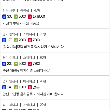
|
|
인천 서구
중국샵
40평
300
5000
1억8000
월
보
권
가정역 루원시티점 더풋샵
|
|
경기 평택시
스웨디시
70평
170
2000
7900
월
보
권
[협의가능]평택 비전동 먹자상권 스웨디시샵
|
|
경기 수원시
스웨디시
60평
200
5000
7900
월
보
권
수원 메탄동 먹자상권 스웨디시샵
|
|
경기 안산시
마사지샵
40평
140
1500
없음
월
보
권
안산 고잔동 참치골목 마사지샵 매매 합니다
|
|
경기 하남시
스웨디시
20평