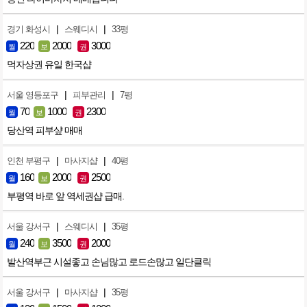
|
|
경기 화성시
스웨디시
33평
220
2000
3000
월
보
권
먹자상권 유일 한국샵
|
|
서울 영등포구
피부관리
7평
70
1000
2300
월
보
권
당산역 피부샾 매매
|
|
인천 부평구
마사지샵
40평
160
2000
2500
월
보
권
부평역 바로 앞 역세권샵 급매.
|
|
서울 강서구
스웨디시
35평
240
3500
2000
월
보
권
발산역부근 시설좋고 손님많고 로드손많고 일단클릭
|
|
서울 강서구
마사지샵
35평