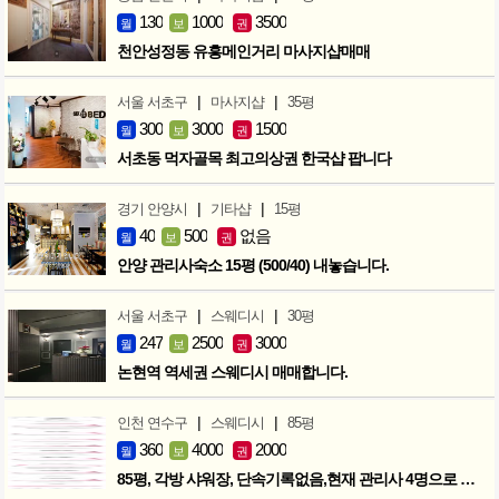
130
1000
3500
월
보
권
천안성정동 유흥메인거리 마사지샵매매
|
|
서울 서초구
마사지샵
35평
300
3000
1500
월
보
권
서초동 먹자골목 최고의상권 한국샵 팝니다
|
|
경기 안양시
기타샵
15평
40
500
없음
월
보
권
안양 관리사숙소 15평 (500/40) 내놓습니다.
|
|
서울 서초구
스웨디시
30평
247
2500
3000
월
보
권
논현역 역세권 스웨디시 매매합니다.
|
|
인천 연수구
스웨디시
85평
360
4000
2000
월
보
권
85평, 각방 샤워장, 단속기록없음,현재 관리사 4명으로 성업중