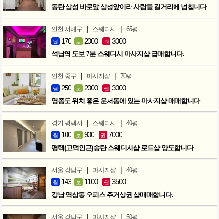
동탄 삼성 바로앞 삼성앞이라 사람들 길거리에 넘칩니다
|
|
인천 서해구
스웨디시
65평
170
2000
3000
월
보
권
석남역 도보 7분 스웨디시 마사지샵 급매합니다.
|
|
인천 중구
마사지샵
70평
250
2000
3000
월
보
권
영종도 위치 좋은 운서동에 있는 마사지샵 매매합니다
|
|
경기 평택시
스웨디시
40평
100
900
7000
월
보
권
평택(고덕인근)송탄 스웨디시샵 로드샵 양도합니다
|
|
서울 강남구
마사지샵
40평
143
1100
3500
월
보
권
강남 역삼동 오피스 주거상권 샵매매합니다.
|
|
서울 강남구
마사지샵
50평