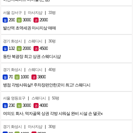
|
|
서울 강서구
마사지샵
33평
200
3000
2000
월
보
권
발산역 초역세권 마사지샆 매매
|
|
경기 화성시
스웨디시
30평
132
2000
4500
월
보
권
동탄 북광장 최고 상권 스웨디시샵
|
|
경기 화성시
스웨디시
40평
70
1000
3800
월
보
권
병점 각방샤워실!! 주차장편안한곳이 최고! 스웨디시
|
|
서울 영등포구
스웨디시
50평
230
3000
4000
월
보
권
여의도 회사, 먹자골목 상권 각방 샤워실 완비 시설 손 댈곳x
|
|
경기 화성시
마사지샵
30평