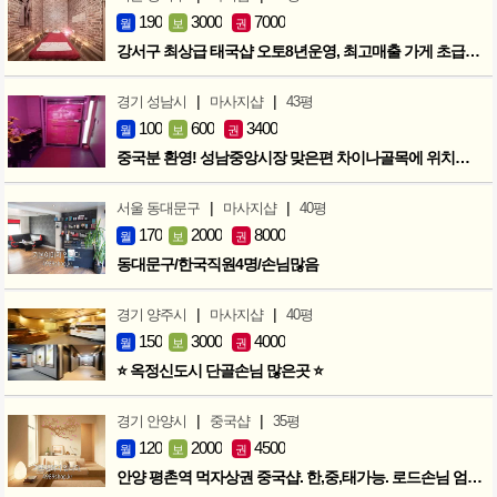
190
3000
7000
월
보
권
강서구 최상급 태국샵 오토8년운영, 최고매출 가게 초급매!!!
|
|
경기 성남시
마사지샵
43평
100
600
3400
월
보
권
중국분 환영! 성남중앙시장 맞은편 차이나골목에 위치한 마사지샵
|
|
서울 동대문구
마사지샵
40평
170
2000
8000
월
보
권
동대문구/한국직원4명/손님많음
|
|
경기 양주시
마사지샵
40평
150
3000
4000
월
보
권
⭐ 옥정신도시 단골손님 많은곳 ⭐
|
|
경기 안양시
중국샵
35평
120
2000
4500
월
보
권
안양 평촌역 먹자상권 중국샵. 한,중,태가능. 로드손님 엄청많아요!