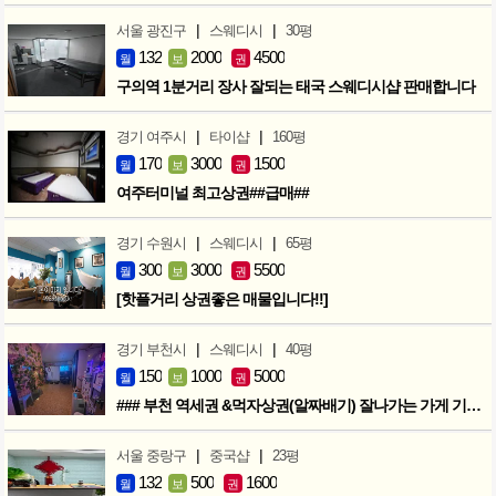
|
|
서울 광진구
스웨디시
30평
132
2000
4500
월
보
권
구의역 1분거리 장사 잘되는 태국 스웨디시샵 판매합니다
|
|
경기 여주시
타이샵
160평
170
3000
1500
월
보
권
여주터미널 최고상권##급매##
|
|
경기 수원시
스웨디시
65평
300
3000
5500
월
보
권
[핫플거리 상권좋은 매물입니다!!]
|
|
경기 부천시
스웨디시
40평
150
1000
5000
월
보
권
### 부천 역세권 &먹자상권(알짜배기) 잘나가는 가게 기회입니다 ###
|
|
서울 중랑구
중국샵
23평
132
500
1600
월
보
권