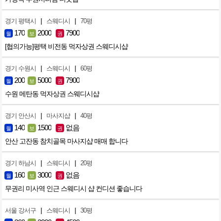
|
|
경기 평택시
스웨디시
70평
170
2000
7900
월
보
권
[협의가능]평택 비전동 먹자상권 스웨디시샵
|
|
경기 수원시
스웨디시
60평
200
5000
7900
월
보
권
수원 메탄동 먹자상권 스웨디시샵
|
|
경기 안산시
마사지샵
40평
140
1500
없음
월
보
권
안산 고잔동 참치골목 마사지샵 매매 합니다
|
|
경기 하남시
스웨디시
20평
160
3000
없음
월
보
권
무권리 미사역 인근 스웨디시 샵 컨디션 좋습니다
|
|
서울 강서구
스웨디시
30평