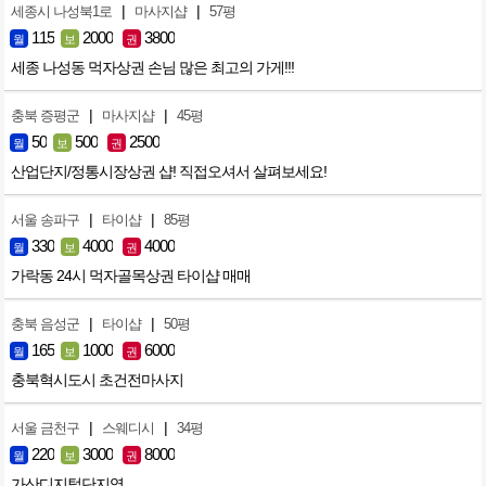
|
|
세종시 나성북1로
마사지샵
57평
115
2000
3800
월
보
권
세종 나성동 먹자상권 손님 많은 최고의 가게!!!
|
|
충북 증평군
마사지샵
45평
50
500
2500
월
보
권
산업단지/정통시장상권 샵! 직접오셔서 살펴보세요!
|
|
서울 송파구
타이샵
85평
330
4000
4000
월
보
권
가락동 24시 먹자골목상권 타이샵 매매
|
|
충북 음성군
타이샵
50평
165
1000
6000
월
보
권
충북혁시도시 초건전마사지
|
|
서울 금천구
스웨디시
34평
220
3000
8000
월
보
권
가산디지털단지역