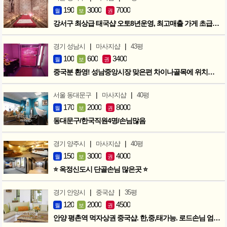
190
3000
7000
월
보
권
강서구 최상급 태국샵 오토8년운영, 최고매출 가게 초급매!!!
|
|
경기 성남시
마사지샵
43평
100
600
3400
월
보
권
중국분 환영! 성남중앙시장 맞은편 차이나골목에 위치한 마사지샵
|
|
서울 동대문구
마사지샵
40평
170
2000
8000
월
보
권
동대문구/한국직원4명/손님많음
|
|
경기 양주시
마사지샵
40평
150
3000
4000
월
보
권
⭐ 옥정신도시 단골손님 많은곳 ⭐
|
|
경기 안양시
중국샵
35평
120
2000
4500
월
보
권
안양 평촌역 먹자상권 중국샵. 한,중,태가능. 로드손님 엄청많아요!