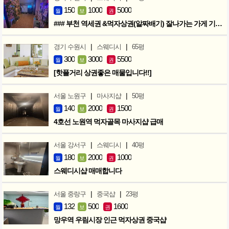
150
1000
5000
월
보
권
### 부천 역세권 &먹자상권(알짜배기) 잘나가는 가게 기회입니다 ###
|
|
경기 수원시
스웨디시
65평
300
3000
5500
월
보
권
[핫플거리 상권좋은 매물입니다!!]
|
|
서울 노원구
마사지샵
50평
140
2000
1500
월
보
권
4호선 노원역 먹자골목 마사지샵 급매
|
|
서울 강서구
스웨디시
40평
180
2000
1000
월
보
권
스웨디시샵 매매합니다
|
|
서울 중랑구
중국샵
23평
132
500
1600
월
보
권
망우역 우림시장 인근 먹자상권 중국샵