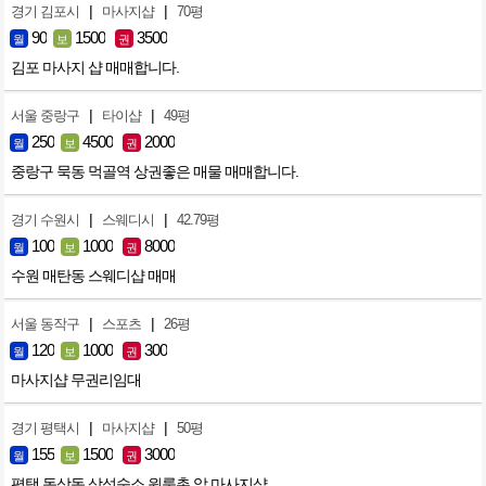
|
|
경기 김포시
마사지샵
70평
90
1500
3500
월
보
권
김포 마사지 샵 매매합니다.
|
|
서울 중랑구
타이샵
49평
250
4500
2000
월
보
권
중랑구 묵동 먹골역 상권좋은 매물 매매합니다.
|
|
경기 수원시
스웨디시
42.79평
100
1000
8000
월
보
권
수원 매탄동 스웨디샵 매매
|
|
서울 동작구
스포츠
26평
120
1000
300
월
보
권
마사지샵 무권리임대
|
|
경기 평택시
마사지샵
50평
155
1500
3000
월
보
권
평택 동삭동 삼성숙소 원룸촌 앞 마사지샵