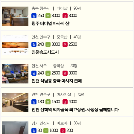
|
|
충북 청주시
타이샵
90평
250
3000
3000
월
보
권
청주 터미널 마사지 샾
|
|
인천 연수구
중국샵
40평
240
3000
2500
월
보
권
인천송도시도시
|
|
인천 서구
중국샵
70평
240
2500
3000
월
보
권
인천 석남동 중국 마사지.급매
|
|
인천 연수구
마사지샵
71평
130
1500
4000
월
보
권
인천 선학역 먹자골목 최고상권. 사정상 급매합니다.
|
|
경기 안산시
아로마
30평
80
1000
200
월
보
권