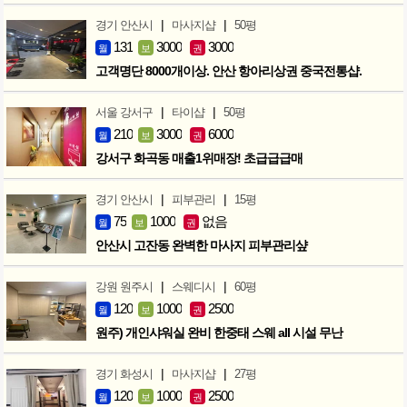
|
|
경기 안산시
마사지샵
50평
131
3000
3000
월
보
권
고객명단 8000개이상. 안산 항아리상권 중국전통샵.
|
|
서울 강서구
타이샵
50평
210
3000
6000
월
보
권
강서구 화곡동 매출1위매장! 초급급급매
|
|
경기 안산시
피부관리
15평
75
1000
없음
월
보
권
안산시 고잔동 완벽한 마사지 피부관리샾
|
|
강원 원주시
스웨디시
60평
120
1000
2500
월
보
권
원주) 개인샤워실 완비 한중태 스웨 all 시설 무난
|
|
경기 화성시
마사지샵
27평
120
1000
2500
월
보
권