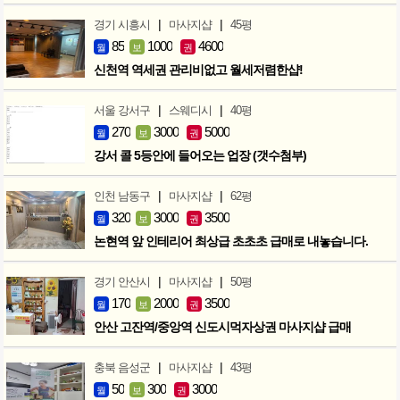
|
|
경기 시흥시
마사지샵
45평
85
1000
4600
월
보
권
신천역 역세권 관리비없고 월세저렴한샵!
|
|
서울 강서구
스웨디시
40평
270
3000
5000
월
보
권
강서 콜 5등안에 들어오는 업장 (갯수첨부)
|
|
인천 남동구
마사지샵
62평
320
3000
3500
월
보
권
논현역 앞 인테리어 최상급 초초초 급매로 내놓습니다.
|
|
경기 안산시
마사지샵
50평
170
2000
3500
월
보
권
안산 고잔역/중앙역 신도시먹자상권 마사지샵 급매
|
|
충북 음성군
마사지샵
43평
50
300
3000
월
보
권