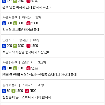
187
2200
없음
월
보
권
평택 안중 마사지 급매 합니다 무권리
|
|
서울 서초구
타이샵
32평
300
3000
2000
월
보
권
강남역 도보5분 타이샵 급매
|
|
인천 서구
중국샵
100평
200
3000
1500
월
보
권
석남역 먹자상권 중국마사지샵 급매.
|
|
서울 양천구
스웨디시
33.2평
110
1500
없음
월
보
권
[권리금 인하] 저렴한 월세~신월동 스웨디시 마사지 급매
|
|
경기 화성시
스웨디시
35평
80
1500
2500
월
보
권
병점동 바닐라 스웨디시 매매 합니다 !