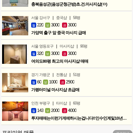
충북음성군(음성군청근방)초.건.마사지샵(ㅁ)
|
|
서울 강서구
중국샵
58평
220
3000
3000
월
보
권
가양역 출구 앞 중국 마사지 급매
|
|
서울 영등포구
마사지샵
90평
320
3000
3000
월
보
권
여의도80평 최고의 마사지샵 매매
|
|
경기 가평군
전통샵
51평
60
1000
2900
월
보
권
가평터미널 마사지샵 초급매
|
|
인천 부평구
타이샵
60평
143
2000
4000
월
보
권
투자매매는이런가게에하시는겁니다!!인수인계및10년노하우 모두승계
프리미엄 매물