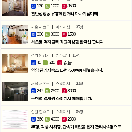
130
1000
3500
월
보
권
천안성정동 유흥메인거리 마사지샵매매
|
|
서울 서초구
마사지샵
35평
300
3000
1500
월
보
권
서초동 먹자골목 최고의상권 한국샵 팝니다
|
|
경기 안양시
기타샵
15평
40
500
없음
월
보
권
안양 관리사숙소 15평 (500/40) 내놓습니다.
|
|
서울 서초구
스웨디시
30평
247
2500
3000
월
보
권
논현역 역세권 스웨디시 매매합니다.
|
|
인천 연수구
스웨디시
85평
360
4000
2000
월
보
권
85평, 각방 샤워장, 단속기록없음,현재 관리사 4명으로 성업중