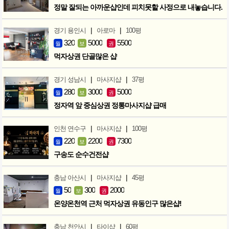
정말 잘되는 아까운샵인데 피치못할 사정으로 내놓습니다.
|
|
경기 용인시
아로마
100평
320
5000
5500
월
보
권
먹자상권 단골많은 샵
|
|
경기 성남시
마사지샵
37평
280
3000
5000
월
보
권
정자역 앞 중심상권 정통마사지샵 급매
|
|
인천 연수구
마사지샵
100평
220
2200
7300
월
보
권
구송도 순수건전샵
|
|
충남 아산시
마사지샵
45평
50
300
2000
월
보
권
온양온천역 근처 먹자상권 유동인구 많은샵!
|
|
충남 천안시
타이샵
60평