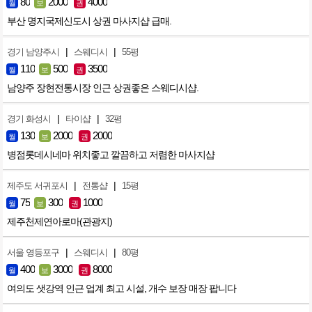
80
2000
4000
월
보
권
부산 명지국제신도시 상권 마사지샵 급매.
|
|
경기 남양주시
스웨디시
55평
110
500
3500
월
보
권
남양주 장현전통시장 인근 상권좋은 스웨디시샵.
|
|
경기 화성시
타이샵
32평
130
2000
2000
월
보
권
병점롯데시네마 위치좋고 깔끔하고 저렴한 마사지샵
|
|
제주도 서귀포시
전통샵
15평
75
300
1000
월
보
권
제주천제연아로마(관광지)
|
|
서울 영등포구
스웨디시
80평
400
3000
8000
월
보
권
여의도 샛강역 인근 업계 최고 시설, 개수 보장 매장 팝니다