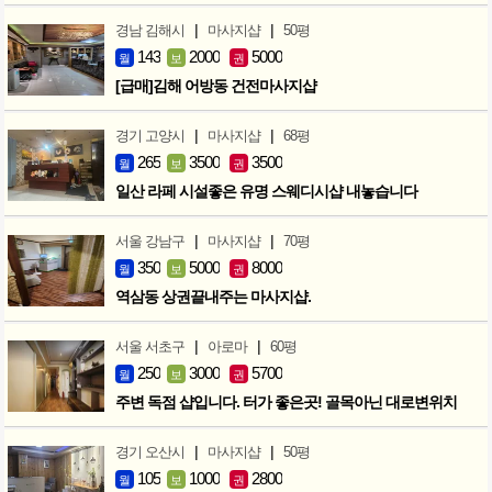
|
|
경남 김해시
마사지샵
50평
143
2000
5000
월
보
권
[급매]김해 어방동 건전마사지샵
|
|
경기 고양시
마사지샵
68평
265
3500
3500
월
보
권
일산 라페 시설좋은 유명 스웨디시샵 내놓습니다
|
|
서울 강남구
마사지샵
70평
350
5000
8000
월
보
권
역삼동 상권끝내주는 마사지샵.
|
|
서울 서초구
아로마
60평
250
3000
5700
월
보
권
주변 독점 샵입니다. 터가 좋은곳! 골목아닌 대로변위치
|
|
경기 오산시
마사지샵
50평
105
1000
2800
월
보
권