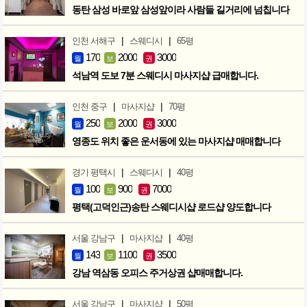
동탄 삼성 바로앞 삼성앞이라 사람들 길거리에 넘칩니다
|
|
인천 서해구
스웨디시
65평
170
2000
3000
월
보
권
석남역 도보 7분 스웨디시 마사지샵 급매합니다.
|
|
인천 중구
마사지샵
70평
250
2000
3000
월
보
권
영종도 위치 좋은 운서동에 있는 마사지샵 매매합니다
|
|
경기 평택시
스웨디시
40평
100
900
7000
월
보
권
평택(고덕인근)송탄 스웨디시샵 로드샵 양도합니다
|
|
서울 강남구
마사지샵
40평
143
1100
3500
월
보
권
강남 역삼동 오피스 주거상권 샵매매합니다.
|
|
서울 강남구
마사지샵
50평