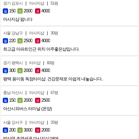
|
|
경기 김포시
마사지샵
51평
150
2000
4000
월
보
권
마사지샵 팝니다
|
|
서울 강남구
마사지샵
30평
220
2500
4000
월
보
권
최고급 아파트인근 위치 아주좋은샵입니다.
|
|
경기 평택시
타이샵
60평
300
2000
4000
월
보
권
평택 용이동 독점타이샵. 건강문제로 아쉽게 내놓습니다..
|
|
충남 아산시
마사지샵
67평
150
2000
2500
월
보
권
아산시외버스 터미널 (온양)
|
|
서울 강서구
마사지샵
33평
200
3000
2000
월
보
권
발산역 초역세권 마사지샆 매매