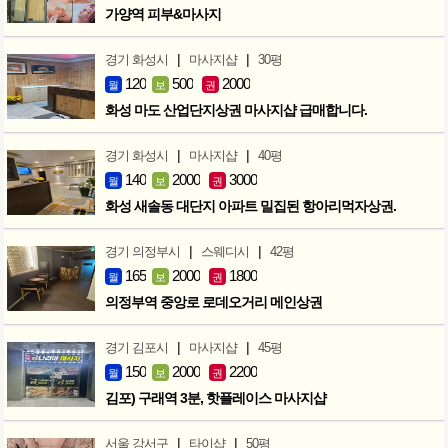
가양역 피부&마사지
|
|
경기 화성시
마사지샵
30평
120
500
2000
월
보
권
화성 마도 산업단지상권 마사지샵 급매합니다.
|
|
경기 화성시
마사지샵
40평
140
2000
3000
월
보
권
화성 새솔동 대단지 아파트 밀집된 항아리먹자상권.
|
|
경기 의정부시
스웨디시
42평
165
2000
1800
월
보
권
의정부역 중앙로 로데오거리 메인상권
|
|
경기 김포시
마사지샵
45평
150
2000
2200
월
보
권
김포) 구래역 3분, 핫플레이스 마사지샵
|
|
서울 강서구
타이샵
50평