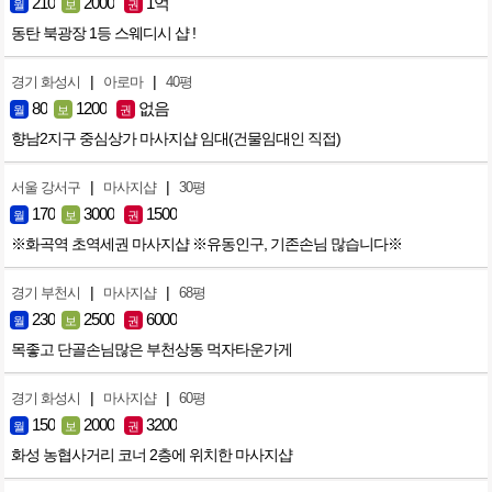
210
2000
1억
월
보
권
동탄 북광장 1등 스웨디시 샵 !
|
|
경기 화성시
아로마
40평
80
1200
없음
월
보
권
향남2지구 중심상가 마사지샵 임대(건물임대인 직접)
|
|
서울 강서구
마사지샵
30평
170
3000
1500
월
보
권
※화곡역 초역세권 마사지샵 ※유동인구, 기존손님 많습니다※
|
|
경기 부천시
마사지샵
68평
230
2500
6000
월
보
권
목좋고 단골손님많은 부천상동 먹자타운가게
|
|
경기 화성시
마사지샵
60평
150
2000
3200
월
보
권
화성 농협사거리 코너 2층에 위치한 마사지샵