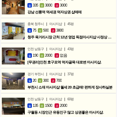
335
3000
3000
월
보
권
강남 선릉역 역세권 먹자상권 샵매매
|
|
충북 청주시
마사지샵
45평
75
500
3800
월
보
권
청주 육거리시장 근처 12년 영업 독점마사지샵 사정상 급매합니다.
|
|
인천 남동구
마사지샵
43평
190
2000
없음
월
보
권
[무권리]인천 호구포역 먹자골목 대로변 마사지샵.
|
|
경기 부천시
마사지샵
37평
20
300
700
월
보
권
부천시 소재 마사지샵 월세 20 초급매! 편하게 장사하실분
|
|
인천 남동구
마사지샵
60평
135
1500
2000
월
보
권
구월동 시장인근 유동인구 많고 상권좋은 마사지샵.