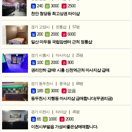
240
3000
2500
월
보
권
천안 청당동 최고상권 타이샵
|
|
경기 고양시
전통샵
57평
200
2000
6000
월
보
권
일산 마두동 국립암센터 근처 정통샵
|
|
경기 시흥시
마사지샵
25평
100
2000
800
월
보
권
권리인하 급매! 시흥 신천역근처 마사지샵 급매
|
|
경기 동두천시
중국샵
68평
189
3000
없음
월
보
권
동두천시 지행동 마사지샵 급매합니다(무권리금)
|
|
경기 이천시
타이샵
45평
65
1000
2000
월
보
권
이천시부발읍 가성비좋은샾매매합니다.