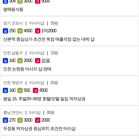
304
3000
5000
월
보
권
평택동삭동
|
|
경기 군포시
마사지샵
55평
250
4000
1억2000
월
보
권
산본역 중심상가 초건전 독점 매출걱정 없는 대박 샵
|
|
인천 남동구
마사지샵
33평
160
2000
없음
월
보
권
인천 논현동 마사지 샵 판매
|
|
인천 계양구
마사지샵
83평
160
500
4500
월
보
권
평일 15, 주말20~30명 호텔/모텔 밀집 먹자상권
|
|
충남 천안시
타이샵
80평
270
3000
2000
월
보
권
두정동 먹자상권 중심위치 초건전 타이샵