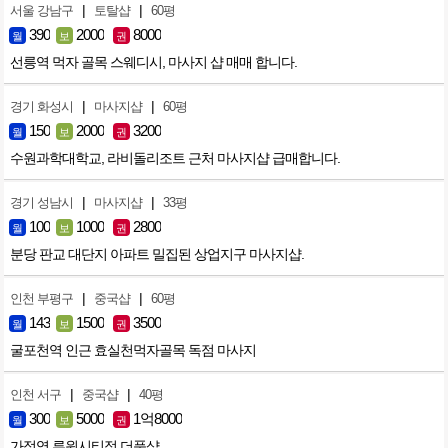
|
|
서울 강남구
토탈샵
60평
390
2000
8000
월
보
권
선릉역 먹자 골목 스웨디시, 마사지 샵 매매 합니다.
|
|
경기 화성시
마사지샵
60평
150
2000
3200
월
보
권
수원과학대학교, 라비돌리조트 근처 마사지샵 급매합니다.
|
|
경기 성남시
마사지샵
33평
100
1000
2800
월
보
권
분당 판교 대단지 아파트 밀집된 상업지구 마사지샵.
|
|
인천 부평구
중국샵
60평
143
1500
3500
월
보
권
굴포천역 인근 효실천먹자골목 독점 마사지
|
|
인천 서구
중국샵
40평
300
5000
1억8000
월
보
권
가정역 루원시티점 더풋샵