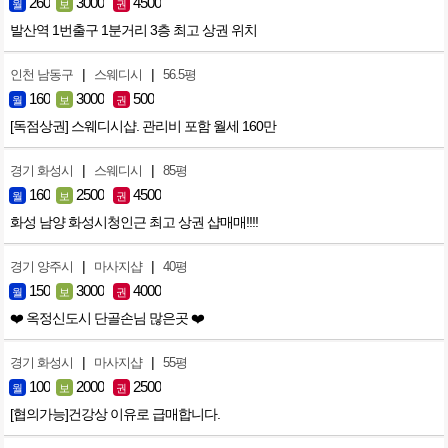
260
3000
4500
월
보
권
발산역 1번출구 1분거리 3층 최고 상권 위치
|
|
인천 남동구
스웨디시
56.5평
160
3000
500
월
보
권
[독점상권] 스웨디시샵. 관리비 포함 월세 160만
|
|
경기 화성시
스웨디시
85평
160
2500
4500
월
보
권
화성 남양 화성시청인근 최고 상권 샵매매!!!!
|
|
경기 양주시
마사지샵
40평
150
3000
4000
월
보
권
❤️ 옥정신도시 단골손님 많은곳 ❤️
|
|
경기 화성시
마사지샵
55평
100
2000
2500
월
보
권
[협의가능]건강상 이유로 급매합니다.