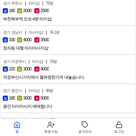
|
|
경기 부천시
타이샵
75평
180
2000
2500
월
보
권
부천북부역 도보 4분 타이샵.
|
|
경기 성남시
마사지샵
76.1평
330
4000
3500
월
보
권
정자동 대형 타이마사지샵
|
|
경기 의정부시
타이샵
70평
220
3000
4000
월
보
권
의정부신시가지에서 젤유명한가게 내놓습니다.
|
|
경기 용인시
타이샵
99평
180
3000
5000
월
보
권
용인 타이마사지 매매합니다
|
|
경기 화성시
스웨디시
33평
220
2000
3000
월
보
권
홈
회원가입
광고안내
로그인
먹자상권 유일 한국샵