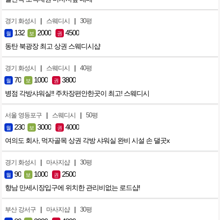
|
|
경기 화성시
스웨디시
30평
132
2000
4500
월
보
권
동탄 북광장 최고 상권 스웨디시샵
|
|
경기 화성시
스웨디시
40평
70
1000
3800
월
보
권
병점 각방샤워실!! 주차장편안한곳이 최고! 스웨디시
|
|
서울 영등포구
스웨디시
50평
230
3000
4000
월
보
권
여의도 회사, 먹자골목 상권 각방 샤워실 완비 시설 손 댈곳x
|
|
경기 화성시
마사지샵
30평
90
1000
2500
월
보
권
향남 만세시장입구에 위치한 관리비없는 로드샵!
|
|
부산 강서구
마사지샵
30평