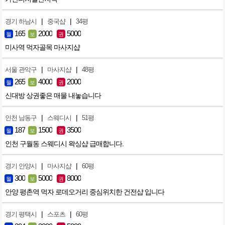
|
|
경기 하남시
중국샵
34평
165
2000
5000
월
보
권
미사역 먹자골목 마사지샵
|
|
서울 관악구
마사지샵
48평
265
4000
2000
월
보
권
신대방 상권좋은 매물 내놓습니다
|
|
인천 남동구
스웨디시
51평
187
1500
3500
월
보
권
인천 구월동 스웨디시 왁싱샵 급매합니다.
|
|
경기 안양시
마사지샵
60평
300
5000
8000
월
보
권
안양 평촌역 먹자 로데오거리 중심위치한 건전샵 입니다
|
|
경기 평택시
스포츠
60평