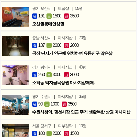
|
|
경기 오산시
토탈샵
55평
191
1500
3500
월
보
권
오산궐동메인상권
|
|
충남 서산시
마사지샵
70평
187
2000
2000
월
보
권
공장 단지가 인근에 위치하여 유동인구 많은샵
|
|
경기 광명시
마사지샵
40평
260
3000
3000
월
보
권
소하동 먹자골목상권 마사지샵매매.
|
|
경기 수원시
마사지샵
35평
93
1000
3500
월
보
권
수원시청역, 권선시장 인근 주거·생활복합 상권 마사지샵
|
|
서울 강서구
피부경락
10평
100
2000
1500
월
보
권