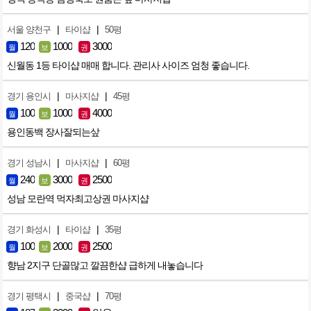
|
|
서울 양천구
타이샵
50평
120
1000
3000
월
보
권
신월동 1등 타이샵 매매 합니다. 관리사 사이즈 엄청 좋습니다.
|
|
경기 용인시
마사지샵
45평
100
1000
4000
월
보
권
용인동백 장사잘되는샆
|
|
경기 성남시
마사지샵
60평
240
3000
2500
월
보
권
성남 모란역 먹자최고상권 마사지샵
|
|
경기 화성시
타이샵
35평
100
2000
2500
월
보
권
향남 2지구 단골많고 깔끔한샵 급하게 내놓습니다
|
|
경기 평택시
중국샵
70평