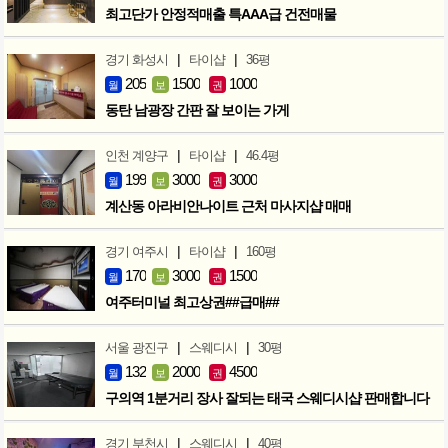
최고단가 안정적매출 특AAA급 건전매물
|
|
경기 화성시
타이샵
36평
205
1500
1000
월
보
권
동탄 남광장 간판 잘 보이는 가게
|
|
인천 계양구
타이샵
46.4평
199
3000
3000
월
보
권
계산동 아라비안나이트 근처 마사지샵 매매
|
|
경기 여주시
타이샵
160평
170
3000
1500
월
보
권
여주터미널 최고상권##급매##
|
|
서울 광진구
스웨디시
30평
132
2000
4500
월
보
권
구의역 1분거리 장사 잘되는 태국 스웨디시샵 판매합니다
|
|
경기 부천시
스웨디시
40평