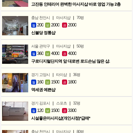
고잔동 인테리어 완벽한 마사지샵 바로 영업 가능 2층
|
|
충남 천안시
마사지샵
70평
200
2000
2000
월
보
권
신불당 정통샵
|
|
서울 관악구
마사지샵
50평
360
4000
4000
월
보
권
구로디지털단지역 앞 대로변 로드손님 많은 샵.
|
|
경기 고양시
타이샵
36평
160
1500
1800
월
보
권
역세권 예쁜샵
|
|
경기 김포시
스포츠
32평
120
1500
3300
월
보
권
시설좋은마사지샵(개인사정)*급매*
|
|
충남 천안시
마사지샵
80평