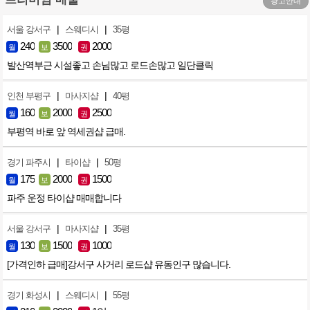
광고안내
|
|
서울 강서구
스웨디시
35평
240
3500
2000
월
보
권
발산역부근 시설좋고 손님많고 로드손많고 일단클릭
|
|
인천 부평구
마사지샵
40평
160
2000
2500
월
보
권
부평역 바로 앞 역세권샵 급매.
|
|
경기 파주시
타이샵
50평
175
2000
1500
월
보
권
파주 운정 타이샵 매매합니다
|
|
서울 강서구
마사지샵
35평
130
1500
1000
월
보
권
[가격인하 급매]강서구 사거리 로드샵 유동인구 많습니다.
|
|
경기 화성시
스웨디시
55평