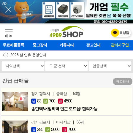
톡상담
메    뉴
무료매물등록
중고장터
커뮤니티
광고안내
마사지클럽
2026 설 연휴 운영안내
[업데이트]모바일 하단 고정메뉴 추가
[업데이트] 개선사항 안내
긴급 급매물
광고안내
|
|
경기 평택시
중국샵
50평
83
700
4500
월
보
권
송탄역/서정리역 인근 로드샵. 협의가능.
|
|
경기 김포시
마사지샵
65평
285
5000
7000
월
보
권