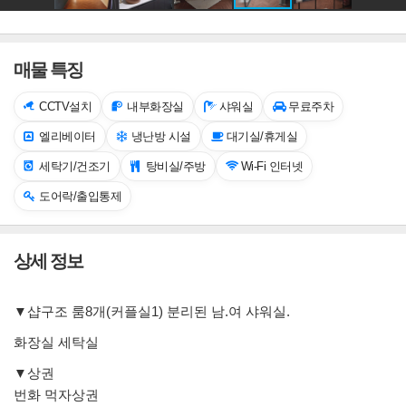
매물 특징
CCTV설치
내부화장실
샤워실
무료주차
엘리베이터
냉난방 시설
대기실/휴게실
세탁기/건조기
탕비실/주방
Wi-Fi 인터넷
도어락/출입통제
상세 정보
▼샵구조 룸8개(커플실1) 분리된 남.여 샤워실.
화장실 세탁실
▼상권
번화 먹자상권