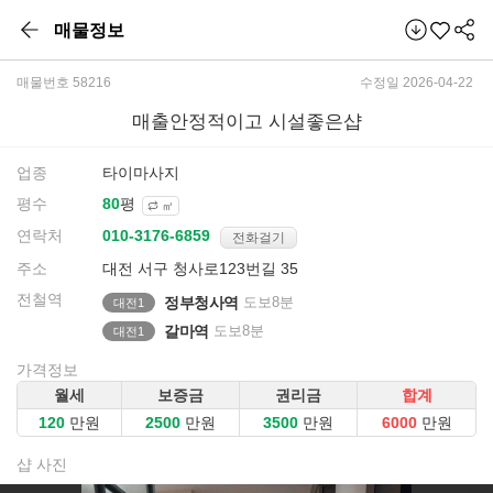
매물정보
매물번호 58216
수정일 2026-04-22
매출안정적이고 시설좋은샵
업종
타이마사지
평수
평
㎡
연락처
전화걸기
주소
대전 서구 청사로123번길 35
전철역
정부청사역
도보8분
대전1
갈마역
도보8분
대전1
가격정보
월세
보증금
권리금
합계
만원
만원
만원
만원
샵 사진