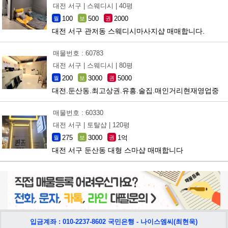
대전 서구 |
스웨디시 |
40평
100
500
2000
월
보
권
대전 서구 관저동 스웨디시마사지샵 매매합니다.
매물번호 : 60783
대전 서구 |
스웨디시 |
80평
200
3000
5000
월
보
권
대전.둔산동.최고상권.유흥.술집.매인거리현재영업중
매물번호 : 60330
대전 서구 |
토탈샵 |
120평
275
3000
1억
월
보
권
대전 서구 둔산동 대형 스마샵 매매합니다
입금계좌 : 010-2237-8602 국민은행 - 나이스엠씨(최현욱)