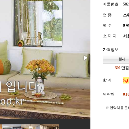
매물번호
582
업 종
스
평 수
소 재 지
서울
가격정보
월세
만원
합 계
연락처
※ 연락처를 문