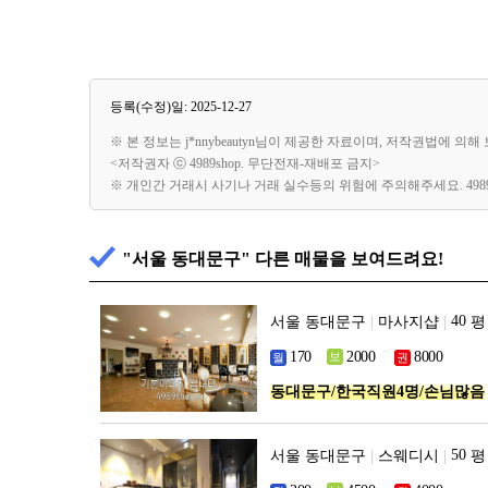
등록(수정)일: 2025-12-27
※ 본 정보는 j*nnybeautyn님이 제공한 자료이며, 저작권법에 
<저작권자 ⓒ 4989shop. 무단전재-재배포 금지>
※ 개인간 거래시 사기나 거래 실수등의 위험에 주의해주세요. 49
"서울 동대문구" 다른 매물을 보여드려요!
서울 동대문구
|
마사지샵
|
평
동대문구/한국직원4명/손님많음
서울 동대문구
|
스웨디시
|
평