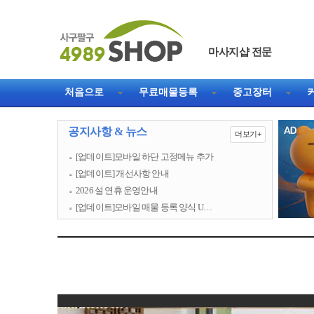
마사지샵 전문
처음으로
무료매물등록
중고장터
공지사항 & 뉴스
더보기+
[업데이트]모바일 하단 고정메뉴 추가
[업데이트] 개선사항 안내
2026 설 연휴 운영안내
[업데이트]모바일 매물 등록 양식 U…