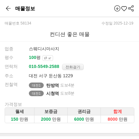
매물정보
매물번호 58134
수정일 2025-12-19
컨디션 좋은 매물
업종
스웨디시마사지
평수
평
㎡
연락처
전화걸기
주소
대전 서구 둔산동 1229
전철역
탄방역
도보4분
대전1
시청역
도보8분
대전1
가격정보
월세
보증금
권리금
합계
만원
만원
만원
만원