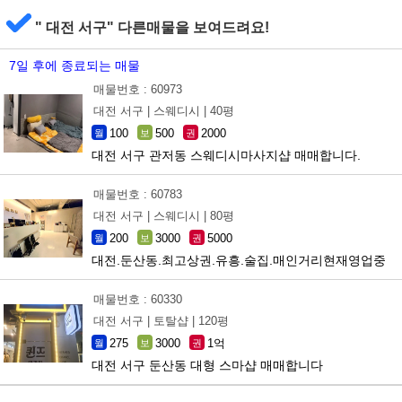
" 대전 서구" 다른매물을 보여드려요!
7일 후에 종료되는 매물
매물번호 : 60973
대전 서구 |
스웨디시 |
40평
100
500
2000
월
보
권
대전 서구 관저동 스웨디시마사지샵 매매합니다.
매물번호 : 60783
대전 서구 |
스웨디시 |
80평
200
3000
5000
월
보
권
대전.둔산동.최고상권.유흥.술집.매인거리현재영업중
매물번호 : 60330
대전 서구 |
토탈샵 |
120평
275
3000
1억
월
보
권
대전 서구 둔산동 대형 스마샵 매매합니다