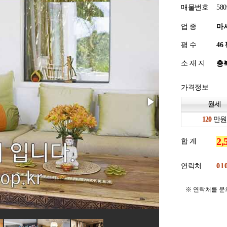
매물번호
580
업 종
마
평 수
소 재 지
충북
가격정보
월세
만원
합 계
연락처
※ 연락처를 문