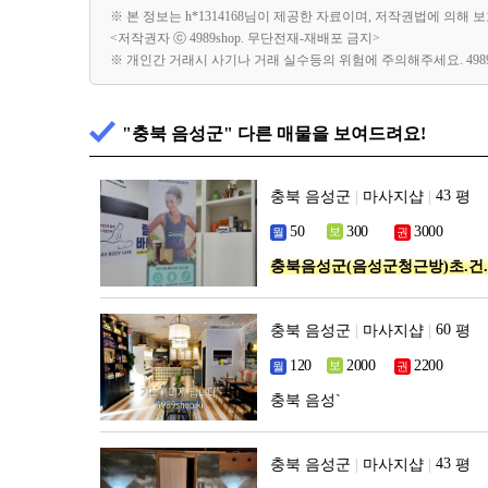
※ 본 정보는 h*1314168님이 제공한 자료이며, 저작권법에 의해
<저작권자 ⓒ 4989shop. 무단전재-재배포 금지>
※ 개인간 거래시 사기나 거래 실수등의 위험에 주의해주세요. 49
"충북 음성군" 다른 매물을 보여드려요!
충북 음성군
|
마사지샵
|
평
충북음성군(음성군청근방)초.건.
충북 음성군
|
마사지샵
|
평
충북 음성`
충북 음성군
|
마사지샵
|
평