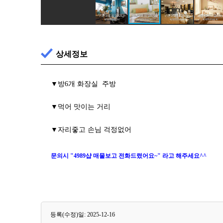
상세정보
▼방6개 화장실 주방
▼먹어 맛이는 거리
▼자리줗고 손님 걱정없어
문의시 "4989샵 매물보고 전화드렸어요~" 라고 해주세요^^
등록(수정)일: 2025-12-16