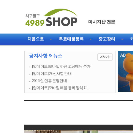
마사지샵 전문
처음으로
무료매물등록
중고장터
공지사항 & 뉴스
더보기+
[업데이트]모바일 하단 고정메뉴 추가
[업데이트] 개선사항 안내
2026 설 연휴 운영안내
[업데이트]모바일 매물 등록 양식 U…