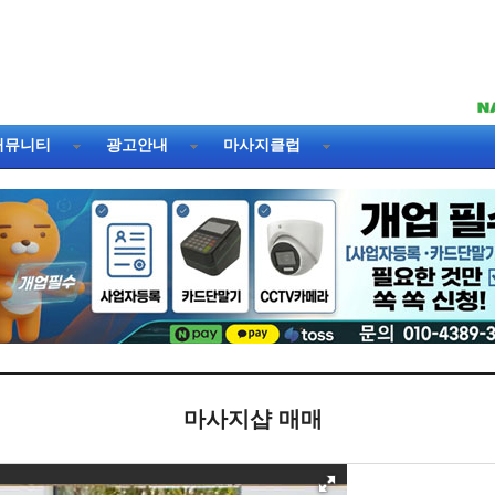
커뮤니티
광고안내
마사지클럽
마사지샵 매매