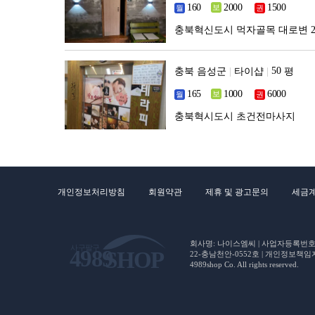
충북혁신도시 먹자골목 대로변 
충북 음성군
|
타이샵
|
평
충북혁시도시 초건전마사지
개인정보처리방침
회원약관
제휴 및 광고문의
세금
회사명: 나이스엠씨 | 사업자등록번호 : 5
22-충남천안-0552호 | 개인정보책임자(CP
4989shop Co. All rights reserved.