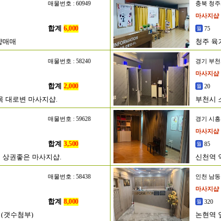
매물번호 : 60949
충북 청
마사지샵
합계
6,000
75
샵매매
청주 육
매물번호 : 58240
경기 부
마사지샵
합계
2,000
20
목 대로변 마사지샵.
부천시 
매물번호 : 59628
경기 시
마사지샵
합계
3,500
85
 상권좋은 마사지샵.
신천역 
매물번호 : 58438
인천 남
마사지샵
합계
8,000
320
 (갯수첨부)
논현역 