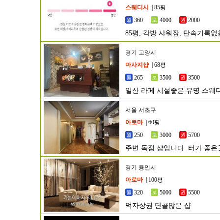
스웨디시
| 85평
360
4000
2000
85평, 각방 샤워장, 단속기록
경기 고양시
마사지샵
| 68평
265
3500
3500
일산 라페 시설좋은 유명 스웨
서울 서초구
아로마
| 60평
250
3000
5700
주변 독점 샵입니다. 터가 좋
경기 용인시
아로마
| 100평
320
5000
5500
먹자상권 단골많은 샵