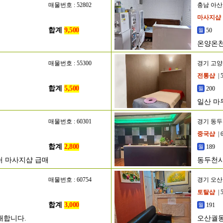
매물번호 : 52802
충남 아
마사지샵
합계
9,500
50
온양온천
매물번호 : 55300
경기 고
전통샵
| 
합계
5,500
200
일산 마
매물번호 : 60301
경기 동
중국샵
| 
합계
2,800
189
처 마사지샵 급매
동두천시
매물번호 : 60754
경기 오
토탈샵
| 
합계
3,000
191
매합니다.
오산궐