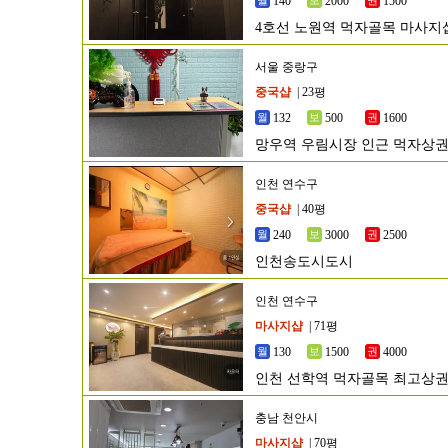
140
2000
1500
4호선 노원역 먹자골목 마사지
서울 중랑구
중국샵
| 23평
132
500
1600
망우역 우림시장 인근 먹자상권
인천 연수구
중국샵
| 40평
240
3000
2500
인천송도시도시
인천 연수구
마사지샵
| 71평
130
1500
4000
인천 선학역 먹자골목 최고상권
충남 천안시
마사지샵
| 70평