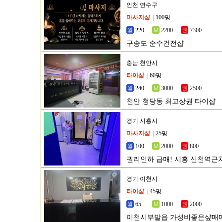
인천 연수구
마사지샵
| 100평
220
2200
7300
구송도 순수건전샵
충남 천안시
타이샵
| 60평
240
3000
2500
천안 청당동 최고상권 타이샵
경기 시흥시
마사지샵
| 25평
100
2000
800
권리인하 급매! 시흥 신천역근
경기 이천시
타이샵
| 45평
65
1000
2000
이천시부발읍 가성비좋은샾매