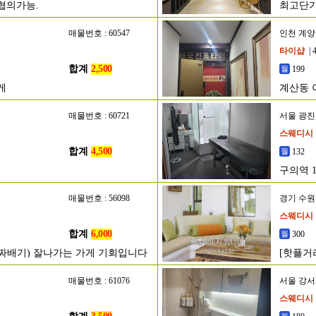
협의가능.
최고단가
매물번호 : 60547
인천 계
타이샵
| 
합계
2,500
199
게
계산동 
매물번호 : 60721
서울 광
스웨디시
합계
4,500
132
구의역 
매물번호 : 56098
경기 수
스웨디시
합계
6,000
300
알짜배기) 잘나가는 가게 기회입니다
[핫플거
매물번호 : 61076
서울 강
스웨디시