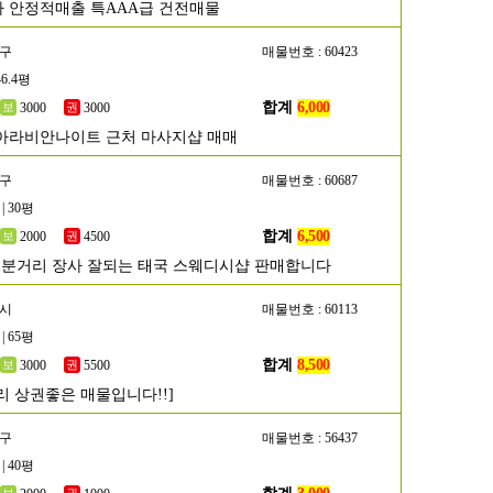
 안정적매출 특AAA급 건전매물
양구
매물번호 : 60423
46.4평
합계
6,000
3000
3000
아라비안나이트 근처 마사지샵 매매
진구
매물번호 : 60687
| 30평
합계
6,500
2000
4500
1분거리 장사 잘되는 태국 스웨디시샵 판매합니다
원시
매물번호 : 60113
| 65평
합계
8,500
3000
5500
리 상권좋은 매물입니다!!]
서구
매물번호 : 56437
| 40평