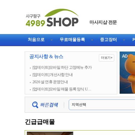
마사지샵 전문
직거래 1등 웹사이트
처음으로
무료매물등록
중고장터
공지사항 & 뉴스
더보기+
[업데이트]모바일 하단 고정메뉴 추가
[업데이트] 개선사항 안내
2026 설 연휴 운영안내
[업데이트]모바일 매물 등록 양식 U…
긴급급매물