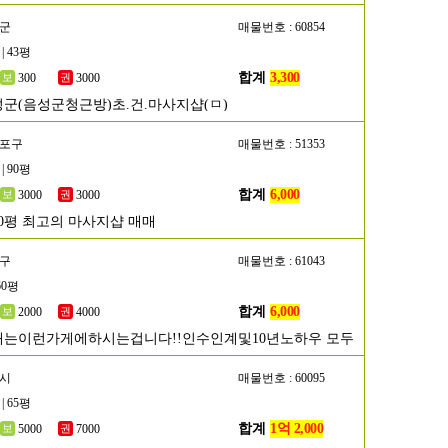
성군
매물번호 : 60854
| 43평
합계
3,300
300
3000
군(음성군청근방)초.건.마사지샵(ㅁ)
등포구
매물번호 : 51353
| 90평
합계
6,000
3000
3000
0평 최고의 마사지샵 매매
평구
매물번호 : 61043
60평
합계
6,000
2000
4000
는이런가게에하시는겁니다!!인수인계및10년노하우 모두
포시
매물번호 : 60095
| 65평
합계
1억 2,000
5000
7000