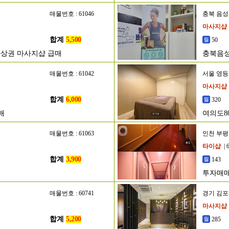
매물번호 : 61046
충북 음
마사지샵
합계
5,500
50
자상권 마사지샵 급매
충북음성
매물번호 : 61042
서울 영
마사지샵
합계
6,000
320
매
여의도8
매물번호 : 61063
인천 부
타이샵
| 
합계
3,900
143
투자매매
승계
매물번호 : 60741
경기 김
마사지샵
합계
5,200
285