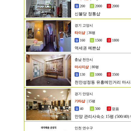
200
2000
2000
신불당 정통샵
경기 고양시
타이샵
| 36평
160
1500
1800
역세권 예쁜샵
충남 천안시
마사지샵
| 80평
130
1000
3500
천안성정동 유흥메인거리 마
경기 안양시
기타샵
| 15평
40
500
없음
안양 관리사숙소 15평 (500/40
인천 연수구