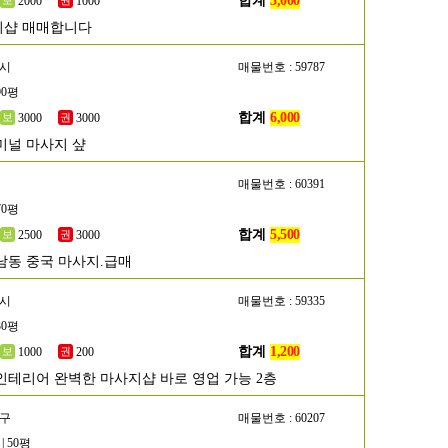
합계
3,000
2000
1000
시샵 매매합니다
주시
매물번호 : 59787
90평
합계
6,000
3000
3000
미널 마사지 샾
매물번호 : 60391
70평
합계
5,500
2500
3000
남동 중국 마사지.급매
산시
매물번호 : 59335
30평
합계
1,200
1000
200
인테리어 완벽한 마사지샵 바로 영업 가능 2층
악구
매물번호 : 60207
| 50평