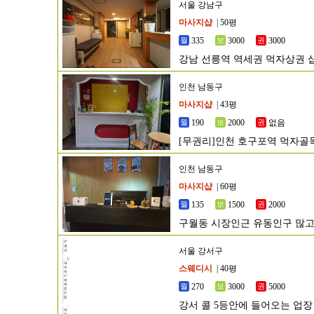
서울 강남구
마사지샵
| 50평
335
3000
3000
강남 선릉역 역세권 먹자상권 
인천 남동구
마사지샵
| 43평
190
2000
없음
[무권리]인천 호구포역 먹자골
인천 남동구
마사지샵
| 60평
135
1500
2000
구월동 시장인근 유동인구 많고
서울 강서구
스웨디시
| 40평
270
3000
5000
강서 콜 5등안에 들어오는 업장