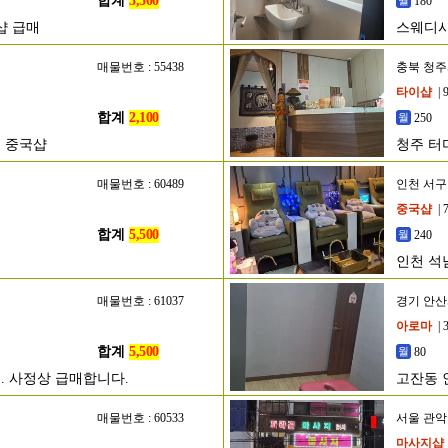
합계
3,500
180
샵 급매
스웨디
매물번호 : 55438
충북 청
타이샵
| 
합계
2,100
250
 중국샵
청주 터
매물번호 : 60489
인천 서구
중국샵
| 
합계
5,500
240
인천 석
매물번호 : 61037
경기 안
아로마
| 
합계
5,500
80
. 사정상 급매합니다.
고잔동 
매물번호 : 60533
서울 관
마사지샵