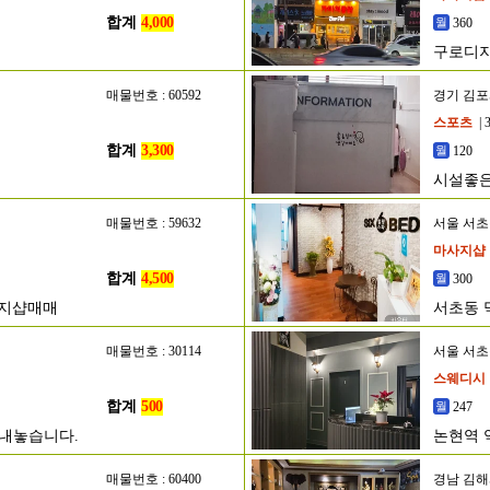
합계
4,000
360
구로디지
매물번호 : 60592
경기 김
스포츠
| 
합계
3,300
120
시설좋은
매물번호 : 59632
서울 서
마사지샵
합계
4,500
300
사지샵매매
서초동 
매물번호 : 30114
서울 서
스웨디시
합계
500
247
) 내놓습니다.
논현역 
매물번호 : 60400
경남 김