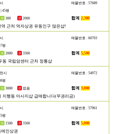
산시
매물번호 : 57689
| 45평
합계
2,300
300
2000
역 근처 먹자상권 유동인구 많은샵!
양시
매물번호 : 60703
57평
합계
5,500
2000
3500
두동 국립암센터 근처 정통샵
두천시
매물번호 : 54972
68평
합계
3,000
3000
없음
 지행동 마사지샵 급매합니다(무권리금)
산시
매물번호 : 57961
55평
합계
5,000
1500
3500
동메인상권