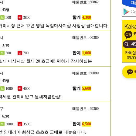
주시
매물번호 : 60862
| 45평
합계
4,300
500
3800
거리시장 근처 12년 영업 독점마사지샵 사정상 급매합니다.
천시
매물번호 : 60380
| 37평
합계
1,000
300
700
소재 마사지샵 월세 20 초급매! 편하게 장사하실분
흥시
매물번호 : 60099
| 45평
합계
5,600
1000
4600
역세권 관리비없고 월세저렴한샵!
동구
매물번호 : 49360
| 62평
합계
6,500
3000
3500
앞 인테리어 최상급 초초초 급매로 내놓습니다.