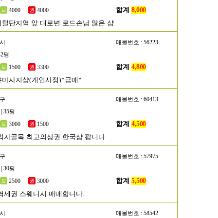
합계
8,000
4000
4000
털단지역 앞 대로변 로드손님 많은 샵.
포시
매물번호 : 56223
32평
합계
4,800
1500
3300
마사지샵(개인사정)*급매*
초구
매물번호 : 60413
| 35평
합계
4,500
3000
1500
먹자골목 최고의상권 한국샵 팝니다
초구
매물번호 : 57975
| 30평
합계
5,500
2500
3000
역세권 스웨디시 매매합니다.
해시
매물번호 : 58542