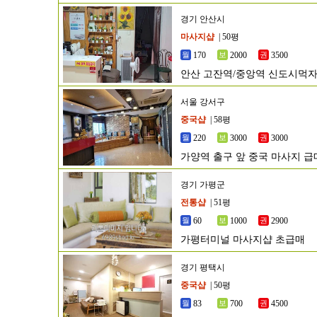
경기 안산시
마사지샵
| 50평
170
2000
3500
안산 고잔역/중앙역 신도시먹
서울 강서구
중국샵
| 58평
220
3000
3000
가양역 출구 앞 중국 마사지 급
경기 가평군
전통샵
| 51평
60
1000
2900
가평터미널 마사지샵 초급매
경기 평택시
중국샵
| 50평
83
700
4500