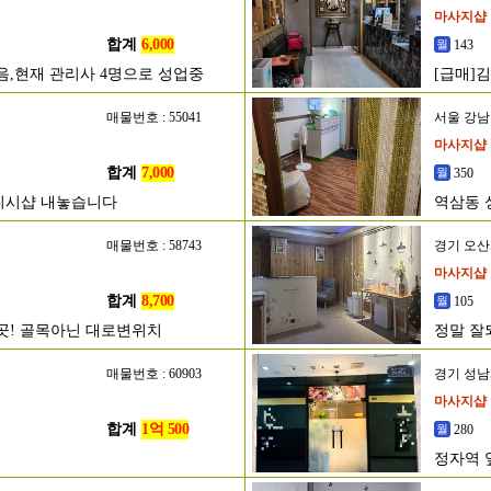
마사지샵
합계
6,000
143
없음,현재 관리사 4명으로 성업중
[급매]
매물번호 : 55041
서울 강
마사지샵
합계
7,000
350
디시샵 내놓습니다
역삼동 
매물번호 : 58743
경기 오
마사지샵
합계
8,700
105
은곳! 골목아닌 대로변위치
정말 잘
매물번호 : 60903
경기 성
마사지샵
합계
1억 500
280
정자역 