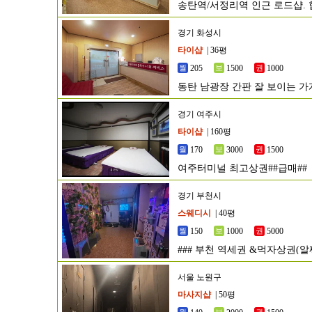
송탄역/서정리역 인근 로드샵. 
경기 화성시
타이샵
| 36평
205
1500
1000
동탄 남광장 간판 잘 보이는 가
경기 여주시
타이샵
| 160평
170
3000
1500
여주터미널 최고상권##급매##
경기 부천시
스웨디시
| 40평
150
1000
5000
### 부천 역세권 &먹자상권(
###
서울 노원구
마사지샵
| 50평