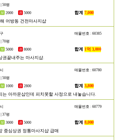
| 50평
합계
7,000
2000
5000
김해 어방동 건전마사지샵
남구
매물번호 : 60385
| 70평
합계
1억 3,000
5000
8000
상권끝내주는 마사지샵.
산시
매물번호 : 60780
| 50평
합계
3,800
1000
2800
되는 아까운샵인데 피치못할 사정으로 내놓습니다.
남시
매물번호 : 60779
| 37평
합계
8,000
3000
5000
앞 중심상권 정통마사지샵 급매