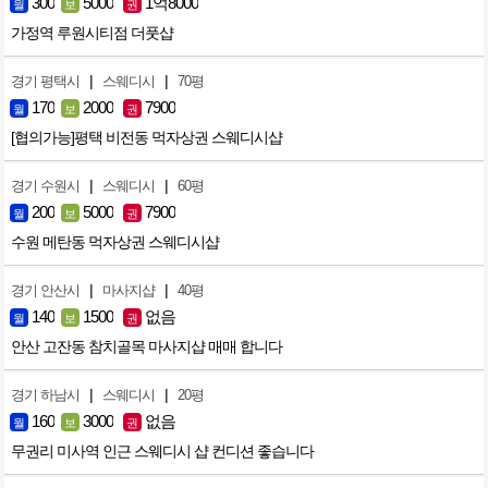
300
5000
1억8000
월
보
권
가정역 루원시티점 더풋샵
|
|
경기 평택시
스웨디시
70평
170
2000
7900
월
보
권
[협의가능]평택 비전동 먹자상권 스웨디시샵
|
|
경기 수원시
스웨디시
60평
200
5000
7900
월
보
권
수원 메탄동 먹자상권 스웨디시샵
|
|
경기 안산시
마사지샵
40평
140
1500
없음
월
보
권
안산 고잔동 참치골목 마사지샵 매매 합니다
|
|
경기 하남시
스웨디시
20평
160
3000
없음
월
보
권
무권리 미사역 인근 스웨디시 샵 컨디션 좋습니다