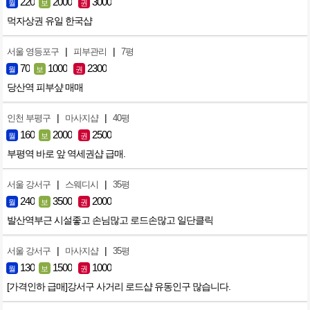
220
2000
3000
월
보
권
먹자상권 유일 한국샵
|
|
서울 영등포구
피부관리
7평
70
1000
2300
월
보
권
당산역 피부샾 매매
|
|
인천 부평구
마사지샵
40평
160
2000
2500
월
보
권
부평역 바로 앞 역세권샵 급매.
|
|
서울 강서구
스웨디시
35평
240
3500
2000
월
보
권
발산역부근 시설좋고 손님많고 로드손많고 일단클릭
|
|
서울 강서구
마사지샵
35평
130
1500
1000
월
보
권
[가격인하 급매]강서구 사거리 로드샵 유동인구 많습니다.