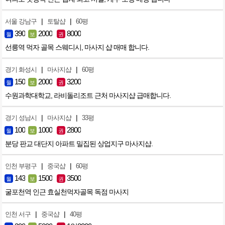
|
|
서울 강남구
토탈샵
60평
390
2000
8000
월
보
권
선릉역 먹자 골목 스웨디시, 마사지 샵 매매 합니다.
|
|
경기 화성시
마사지샵
60평
150
2000
3200
월
보
권
수원과학대학교, 라비돌리조트 근처 마사지샵 급매합니다.
|
|
경기 성남시
마사지샵
33평
100
1000
2800
월
보
권
분당 판교 대단지 아파트 밀집된 상업지구 마사지샵.
|
|
인천 부평구
중국샵
60평
143
1500
3500
월
보
권
굴포천역 인근 효실천먹자골목 독점 마사지
|
|
인천 서구
중국샵
40평