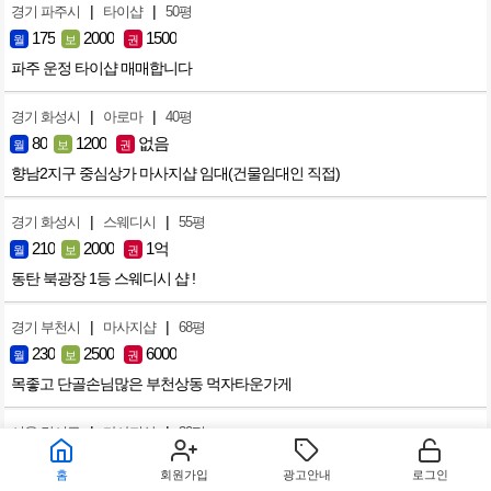
|
|
경기 파주시
타이샵
50평
175
2000
1500
월
보
권
파주 운정 타이샵 매매합니다
|
|
경기 화성시
아로마
40평
80
1200
없음
월
보
권
향남2지구 중심상가 마사지샵 임대(건물임대인 직접)
|
|
경기 화성시
스웨디시
55평
210
2000
1억
월
보
권
동탄 북광장 1등 스웨디시 샵 !
|
|
경기 부천시
마사지샵
68평
230
2500
6000
월
보
권
목좋고 단골손님많은 부천상동 먹자타운가게
|
|
서울 강서구
마사지샵
30평
170
3000
1500
월
보
권
홈
회원가입
광고안내
로그인
※화곡역 초역세권 마사지샵 ※유동인구, 기존손님 많습니다※