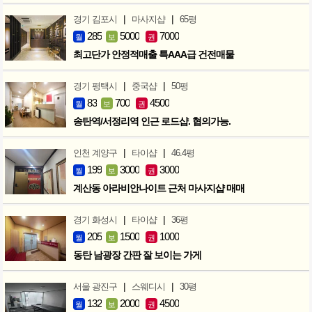
|
|
경기 김포시
마사지샵
65평
285
5000
7000
월
보
권
최고단가 안정적매출 특AAA급 건전매물
|
|
경기 평택시
중국샵
50평
83
700
4500
월
보
권
송탄역/서정리역 인근 로드샵. 협의가능.
|
|
인천 계양구
타이샵
46.4평
199
3000
3000
월
보
권
계산동 아라비안나이트 근처 마사지샵 매매
|
|
경기 화성시
타이샵
36평
205
1500
1000
월
보
권
동탄 남광장 간판 잘 보이는 가게
|
|
서울 광진구
스웨디시
30평
132
2000
4500
월
보
권