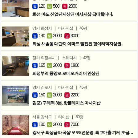
120
500
2000
월
보
권
화성 마도 산업단지상권 마사지샵 급매합니다.
|
|
경기 화성시
마사지샵
40평
140
2000
3000
월
보
권
화성 새솔동 대단지 아파트 밀집된 항아리먹자상권.
|
|
경기 의정부시
스웨디시
42평
165
2000
1800
월
보
권
의정부역 중앙로 로데오거리 메인상권
|
|
경기 김포시
마사지샵
45평
150
2000
2200
월
보
권
김포) 구래역 3분, 핫플레이스 마사지샵
|
|
서울 강서구
타이샵
50평
190
3000
7000
월
보
권
강서구 최상급 태국샵 오토8년운영, 최고매출 가게 초급매!!!