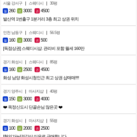
|
|
서울 강서구
스웨디시
30평
260
3000
4500
월
보
권
발산역 1번출구 1분거리 3층 최고 상권 위치
|
|
인천 남동구
스웨디시
56.5평
160
3000
500
월
보
권
[독점상권] 스웨디시샵. 관리비 포함 월세 160만
|
|
경기 화성시
스웨디시
85평
160
2500
4500
월
보
권
화성 남양 화성시청인근 최고 상권 샵매매!!!!
|
|
경기 양주시
마사지샵
40평
150
3000
4000
월
보
권
❤️ 옥정신도시 단골손님 많은곳 ❤️
|
|
경기 화성시
마사지샵
55평
100
2000
2500
월
보
권
[협의가능]건강상 이유로 급매합니다.