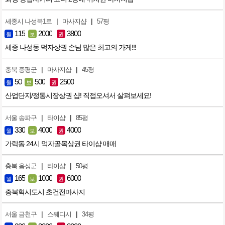
|
|
세종시 나성북1로
마사지샵
57평
115
2000
3800
월
보
권
세종 나성동 먹자상권 손님 많은 최고의 가게!!!
|
|
충북 증평군
마사지샵
45평
50
500
2500
월
보
권
산업단지/정통시장상권 샵! 직접오셔서 살펴보세요!
|
|
서울 송파구
타이샵
85평
330
4000
4000
월
보
권
가락동 24시 먹자골목상권 타이샵 매매
|
|
충북 음성군
타이샵
50평
165
1000
6000
월
보
권
충북혁시도시 초건전마사지
|
|
서울 금천구
스웨디시
34평