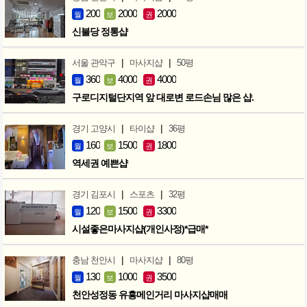
200
2000
2000
월
보
권
신불당 정통샵
|
|
서울 관악구
마사지샵
50평
360
4000
4000
월
보
권
구로디지털단지역 앞 대로변 로드손님 많은 샵.
|
|
경기 고양시
타이샵
36평
160
1500
1800
월
보
권
역세권 예쁜샵
|
|
경기 김포시
스포츠
32평
120
1500
3300
월
보
권
시설좋은마사지샵(개인사정)*급매*
|
|
충남 천안시
마사지샵
80평
130
1000
3500
월
보
권
천안성정동 유흥메인거리 마사지샵매매