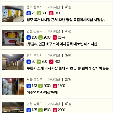
|
|
충북 청주시
마사지샵
45평
75
500
3800
월
보
권
청주 육거리시장 근처 12년 영업 독점마사지샵 사정상 급매합니다.
|
|
인천 남동구
마사지샵
43평
190
2000
없음
월
보
권
[무권리]인천 호구포역 먹자골목 대로변 마사지샵.
|
|
경기 부천시
마사지샵
37평
20
300
700
월
보
권
부천시 소재 마사지샵 월세 20 초급매! 편하게 장사하실분
|
|
서울 동작구
마사지샵
25평
143
2000
1500
월
보
권
이수역 마사지샵 매매
|
|
인천 남동구
마사지샵
60평
135
1500
2000
월
보
권