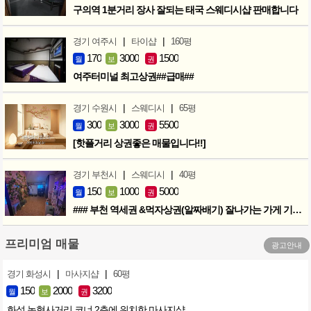
구의역 1분거리 장사 잘되는 태국 스웨디시샵 판매합니다
|
|
경기 여주시
타이샵
160평
170
3000
1500
월
보
권
여주터미널 최고상권##급매##
|
|
경기 수원시
스웨디시
65평
300
3000
5500
월
보
권
[핫플거리 상권좋은 매물입니다!!]
|
|
경기 부천시
스웨디시
40평
150
1000
5000
월
보
권
### 부천 역세권 &먹자상권(알짜배기) 잘나가는 가게 기회입니다 ###
프리미엄 매물
광고안내
|
|
경기 화성시
마사지샵
60평
150
2000
3200
월
보
권
화성 농협사거리 코너 2층에 위치한 마사지샵