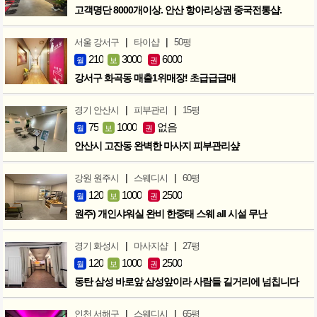
고객명단 8000개이상. 안산 항아리상권 중국전통샵.
|
|
서울 강서구
타이샵
50평
210
3000
6000
월
보
권
강서구 화곡동 매출1위매장! 초급급급매
|
|
경기 안산시
피부관리
15평
75
1000
없음
월
보
권
안산시 고잔동 완벽한 마사지 피부관리샾
|
|
강원 원주시
스웨디시
60평
120
1000
2500
월
보
권
원주) 개인샤워실 완비 한중태 스웨 all 시설 무난
|
|
경기 화성시
마사지샵
27평
120
1000
2500
월
보
권
동탄 삼성 바로앞 삼성앞이라 사람들 길거리에 넘칩니다
|
|
인천 서해구
스웨디시
65평