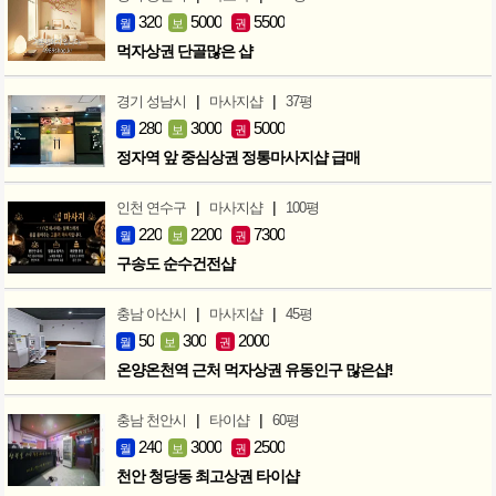
320
5000
5500
월
보
권
먹자상권 단골많은 샵
|
|
경기 성남시
마사지샵
37평
280
3000
5000
월
보
권
정자역 앞 중심상권 정통마사지샵 급매
|
|
인천 연수구
마사지샵
100평
220
2200
7300
월
보
권
구송도 순수건전샵
|
|
충남 아산시
마사지샵
45평
50
300
2000
월
보
권
온양온천역 근처 먹자상권 유동인구 많은샵!
|
|
충남 천안시
타이샵
60평
240
3000
2500
월
보
권
천안 청당동 최고상권 타이샵