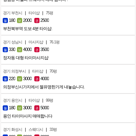
|
|
경기 부천시
타이샵
75평
180
2000
2500
월
보
권
부천북부역 도보 4분 타이샵.
|
|
경기 성남시
마사지샵
76.1평
330
4000
3500
월
보
권
정자동 대형 타이마사지샵
|
|
경기 의정부시
타이샵
70평
220
3000
4000
월
보
권
의정부신시가지에서 젤유명한가게 내놓습니다.
|
|
경기 용인시
타이샵
99평
180
3000
5000
월
보
권
용인 타이마사지 매매합니다
|
|
경기 화성시
스웨디시
33평