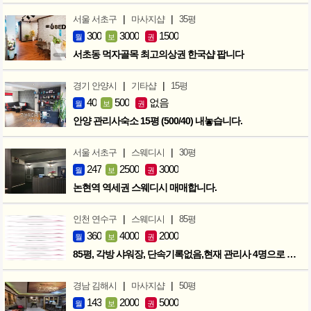
|
|
서울 서초구
마사지샵
35평
300
3000
1500
월
보
권
서초동 먹자골목 최고의상권 한국샵 팝니다
|
|
경기 안양시
기타샵
15평
40
500
없음
월
보
권
안양 관리사숙소 15평 (500/40) 내놓습니다.
|
|
서울 서초구
스웨디시
30평
247
2500
3000
월
보
권
논현역 역세권 스웨디시 매매합니다.
|
|
인천 연수구
스웨디시
85평
360
4000
2000
월
보
권
85평, 각방 샤워장, 단속기록없음,현재 관리사 4명으로 성업중
|
|
경남 김해시
마사지샵
50평
143
2000
5000
월
보
권