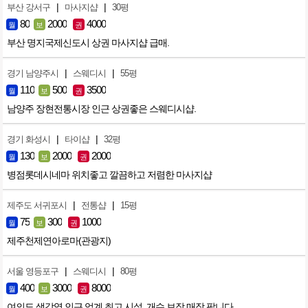
|
|
부산 강서구
마사지샵
30평
80
2000
4000
월
보
권
부산 명지국제신도시 상권 마사지샵 급매.
|
|
경기 남양주시
스웨디시
55평
110
500
3500
월
보
권
남양주 장현전통시장 인근 상권좋은 스웨디시샵.
|
|
경기 화성시
타이샵
32평
130
2000
2000
월
보
권
병점롯데시네마 위치좋고 깔끔하고 저렴한 마사지샵
|
|
제주도 서귀포시
전통샵
15평
75
300
1000
월
보
권
제주천제연아로마(관광지)
|
|
서울 영등포구
스웨디시
80평
400
3000
8000
월
보
권
여의도 샛강역 인근 업계 최고 시설, 개수 보장 매장 팝니다