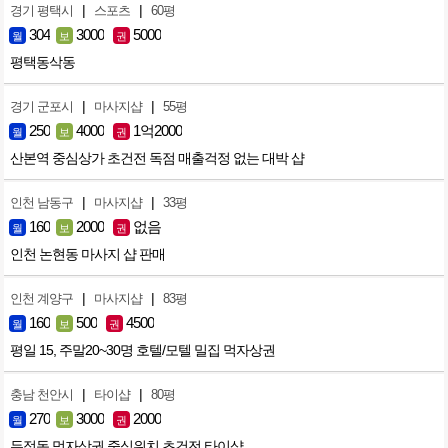
|
|
경기 평택시
스포츠
60평
304
3000
5000
월
보
권
평택동삭동
|
|
경기 군포시
마사지샵
55평
250
4000
1억2000
월
보
권
산본역 중심상가 초건전 독점 매출걱정 없는 대박 샵
|
|
인천 남동구
마사지샵
33평
160
2000
없음
월
보
권
인천 논현동 마사지 샵 판매
|
|
인천 계양구
마사지샵
83평
160
500
4500
월
보
권
평일 15, 주말20~30명 호텔/모텔 밀집 먹자상권
|
|
충남 천안시
타이샵
80평
270
3000
2000
월
보
권
두정동 먹자상권 중심위치 초건전 타이샵