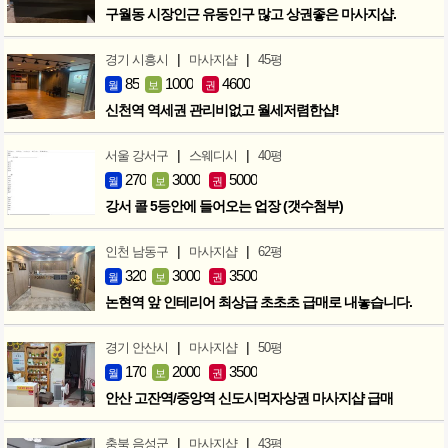
구월동 시장인근 유동인구 많고 상권좋은 마사지샵.
|
|
경기 시흥시
마사지샵
45평
85
1000
4600
월
보
권
신천역 역세권 관리비없고 월세저렴한샵!
|
|
서울 강서구
스웨디시
40평
270
3000
5000
월
보
권
강서 콜 5등안에 들어오는 업장 (갯수첨부)
|
|
인천 남동구
마사지샵
62평
320
3000
3500
월
보
권
논현역 앞 인테리어 최상급 초초초 급매로 내놓습니다.
|
|
경기 안산시
마사지샵
50평
170
2000
3500
월
보
권
안산 고잔역/중앙역 신도시먹자상권 마사지샵 급매
|
|
충북 음성군
마사지샵
43평