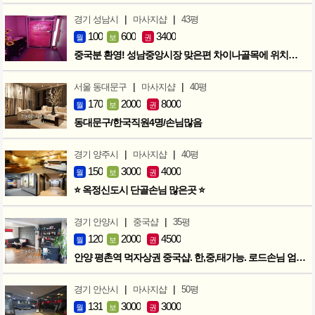
|
|
경기 성남시
마사지샵
43평
100
600
3400
월
보
권
중국분 환영! 성남중앙시장 맞은편 차이나골목에 위치한 마사지샵
|
|
서울 동대문구
마사지샵
40평
170
2000
8000
월
보
권
동대문구/한국직원4명/손님많음
|
|
경기 양주시
마사지샵
40평
150
3000
4000
월
보
권
⭐ 옥정신도시 단골손님 많은곳 ⭐
|
|
경기 안양시
중국샵
35평
120
2000
4500
월
보
권
안양 평촌역 먹자상권 중국샵. 한,중,태가능. 로드손님 엄청많아요!
|
|
경기 안산시
마사지샵
50평
131
3000
3000
월
보
권