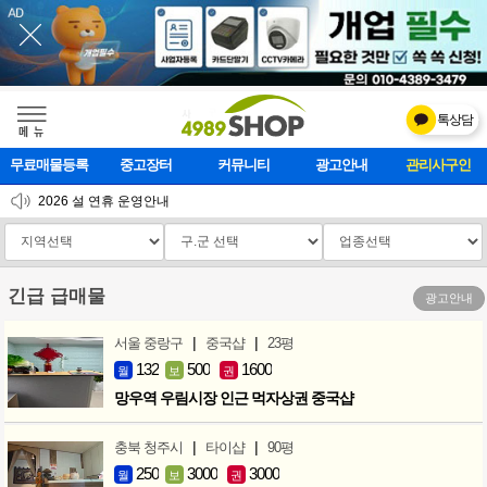
톡상담
메    뉴
무료매물등록
중고장터
커뮤니티
광고안내
마사지클럽
2026 설 연휴 운영안내
[업데이트]모바일 하단 고정메뉴 추가
[업데이트] 개선사항 안내
긴급 급매물
광고안내
|
|
서울 중랑구
중국샵
23평
132
500
1600
월
보
권
망우역 우림시장 인근 먹자상권 중국샵
|
|
충북 청주시
타이샵
90평
250
3000
3000
월
보
권