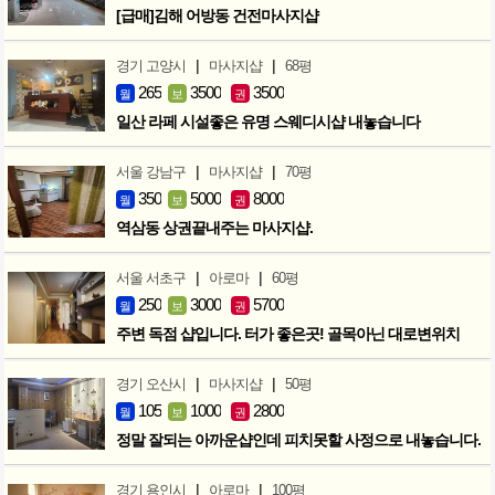
[급매]김해 어방동 건전마사지샵
|
|
경기 고양시
마사지샵
68평
265
3500
3500
월
보
권
일산 라페 시설좋은 유명 스웨디시샵 내놓습니다
|
|
서울 강남구
마사지샵
70평
350
5000
8000
월
보
권
역삼동 상권끝내주는 마사지샵.
|
|
서울 서초구
아로마
60평
250
3000
5700
월
보
권
주변 독점 샵입니다. 터가 좋은곳! 골목아닌 대로변위치
|
|
경기 오산시
마사지샵
50평
105
1000
2800
월
보
권
정말 잘되는 아까운샵인데 피치못할 사정으로 내놓습니다.
|
|
경기 용인시
아로마
100평