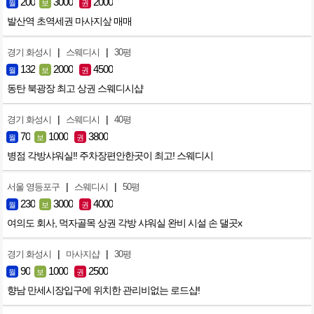
200
3000
2000
월
보
권
발산역 초역세권 마사지샆 매매
|
|
경기 화성시
스웨디시
30평
132
2000
4500
월
보
권
동탄 북광장 최고 상권 스웨디시샵
|
|
경기 화성시
스웨디시
40평
70
1000
3800
월
보
권
병점 각방샤워실!! 주차장편안한곳이 최고! 스웨디시
|
|
서울 영등포구
스웨디시
50평
230
3000
4000
월
보
권
여의도 회사, 먹자골목 상권 각방 샤워실 완비 시설 손 댈곳x
|
|
경기 화성시
마사지샵
30평
90
1000
2500
월
보
권
향남 만세시장입구에 위치한 관리비없는 로드샵!