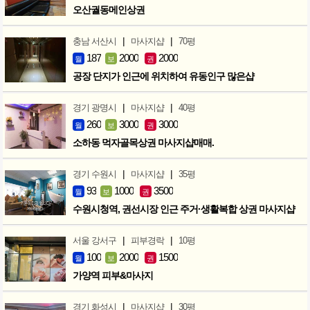
오산궐동메인상권
|
|
충남 서산시
마사지샵
70평
187
2000
2000
월
보
권
공장 단지가 인근에 위치하여 유동인구 많은샵
|
|
경기 광명시
마사지샵
40평
260
3000
3000
월
보
권
소하동 먹자골목상권 마사지샵매매.
|
|
경기 수원시
마사지샵
35평
93
1000
3500
월
보
권
수원시청역, 권선시장 인근 주거·생활복합 상권 마사지샵
|
|
서울 강서구
피부경락
10평
100
2000
1500
월
보
권
가양역 피부&마사지
|
|
경기 화성시
마사지샵
30평