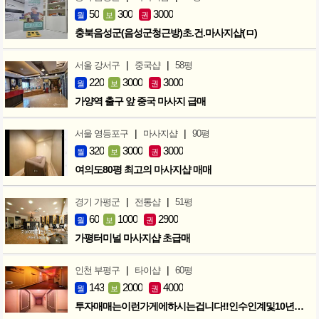
50
300
3000
월
보
권
충북음성군(음성군청근방)초.건.마사지샵(ㅁ)
|
|
서울 강서구
중국샵
58평
220
3000
3000
월
보
권
가양역 출구 앞 중국 마사지 급매
|
|
서울 영등포구
마사지샵
90평
320
3000
3000
월
보
권
여의도80평 최고의 마사지샵 매매
|
|
경기 가평군
전통샵
51평
60
1000
2900
월
보
권
가평터미널 마사지샵 초급매
|
|
인천 부평구
타이샵
60평
143
2000
4000
월
보
권
투자매매는이런가게에하시는겁니다!!인수인계및10년노하우 모두승계