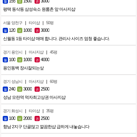
155
1500
3000
월
보
권
평택 동삭동 삼성숙소 원룸촌 앞 마사지샵
|
|
서울 양천구
타이샵
50평
120
1000
3000
월
보
권
신월동 1등 타이샵 매매 합니다. 관리사 사이즈 엄청 좋습니다.
|
|
경기 용인시
마사지샵
45평
100
1000
4000
월
보
권
용인동백 장사잘되는샆
|
|
경기 성남시
마사지샵
60평
240
3000
2500
월
보
권
성남 모란역 먹자최고상권 마사지샵
|
|
경기 화성시
타이샵
35평
100
2000
2500
월
보
권
향남 2지구 단골많고 깔끔한샵 급하게 내놓습니다