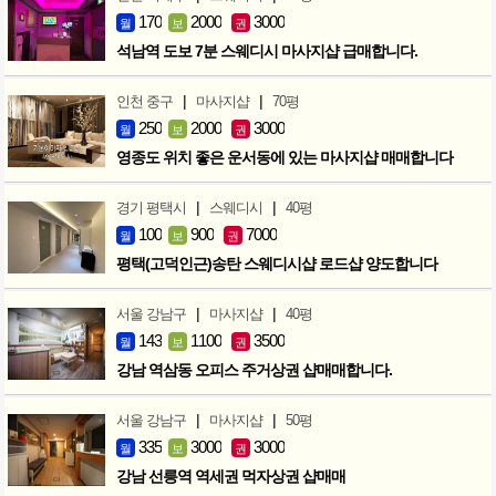
170
2000
3000
월
보
권
석남역 도보 7분 스웨디시 마사지샵 급매합니다.
|
|
인천 중구
마사지샵
70평
250
2000
3000
월
보
권
영종도 위치 좋은 운서동에 있는 마사지샵 매매합니다
|
|
경기 평택시
스웨디시
40평
100
900
7000
월
보
권
평택(고덕인근)송탄 스웨디시샵 로드샵 양도합니다
|
|
서울 강남구
마사지샵
40평
143
1100
3500
월
보
권
강남 역삼동 오피스 주거상권 샵매매합니다.
|
|
서울 강남구
마사지샵
50평
335
3000
3000
월
보
권
강남 선릉역 역세권 먹자상권 샵매매