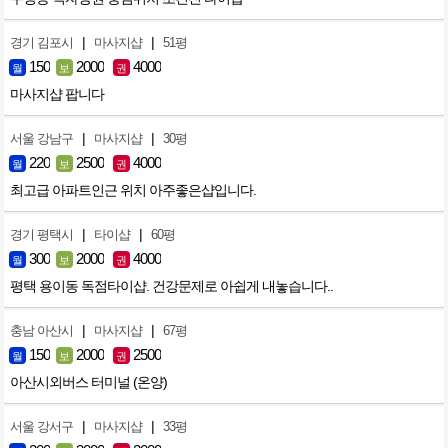
|
|
경기 김포시
마사지샵
51평
150
2000
4000
월
보
권
마사지샵 팝니다
|
|
서울 강남구
마사지샵
30평
220
2500
4000
월
보
권
최고급 아파트인근 위치 아주좋은샵입니다.
|
|
경기 평택시
타이샵
60평
300
2000
4000
월
보
권
평택 용이동 독점타이샵. 건강문제로 아쉽게 내놓습니다..
|
|
충남 아산시
마사지샵
67평
150
2000
2500
월
보
권
아산시외버스 터미널 (온양)
|
|
서울 강서구
마사지샵
33평