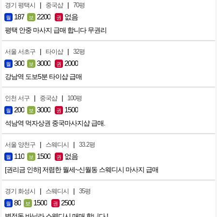
|
|
경기 평택시
중국샵
70평
187
2200
없음
월
보
권
평택 안중 마사지 급매 합니다 무권리
|
|
서울 서초구
타이샵
32평
300
3000
2000
월
보
권
강남역 도보5분 타이샵 급매
|
|
인천 서구
중국샵
100평
200
3000
1500
월
보
권
석남역 먹자상권 중국마사지샵 급매.
|
|
서울 양천구
스웨디시
33.2평
110
1500
없음
월
보
권
[권리금 인하] 저렴한 월세~신월동 스웨디시 마사지 급매
|
|
경기 화성시
스웨디시
35평
80
1500
2500
월
보
권
병점동 바닐라 스웨디시 매매 합니다 !