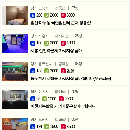
|
|
경기 고양시
전통샵
57평
200
2000
6000
월
보
권
일산 마두동 국립암센터 근처 정통샵
|
|
경기 시흥시
마사지샵
25평
100
2000
1800
월
보
권
시흥 신천역근처 마사지샵 급매
|
|
경기 동두천시
중국샵
68평
189
3000
없음
월
보
권
동두천시 지행동 마사지샵 급매합니다(무권리금)
|
|
경기 이천시
타이샵
45평
65
1000
2000
월
보
권
이천시부발읍 가성비좋은샾매매합니다.
|
|
경기 오산시
토탈샵
55평
191
1500
3500
월
보
권