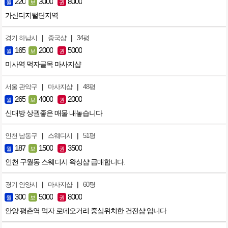
220
3000
8000
월
보
권
가산디지털단지역
|
|
경기 하남시
중국샵
34평
165
2000
5000
월
보
권
미사역 먹자골목 마사지샵
|
|
서울 관악구
마사지샵
48평
265
4000
2000
월
보
권
신대방 상권좋은 매물 내놓습니다
|
|
인천 남동구
스웨디시
51평
187
1500
3500
월
보
권
인천 구월동 스웨디시 왁싱샵 급매합니다.
|
|
경기 안양시
마사지샵
60평
300
5000
8000
월
보
권
안양 평촌역 먹자 로데오거리 중심위치한 건전샵 입니다