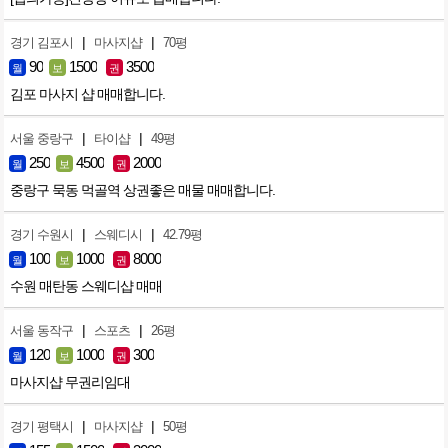
|
|
경기 김포시
마사지샵
70평
90
1500
3500
월
보
권
김포 마사지 샵 매매합니다.
|
|
서울 중랑구
타이샵
49평
250
4500
2000
월
보
권
중랑구 묵동 먹골역 상권좋은 매물 매매합니다.
|
|
경기 수원시
스웨디시
42.79평
100
1000
8000
월
보
권
수원 매탄동 스웨디샵 매매
|
|
서울 동작구
스포츠
26평
120
1000
300
월
보
권
마사지샵 무권리임대
|
|
경기 평택시
마사지샵
50평