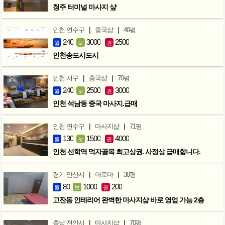
청주 터미널 마사지 샾
|
|
인천 연수구
중국샵
40평
240
3000
2500
월
보
권
인천송도시도시
|
|
인천 서구
중국샵
70평
240
2500
3000
월
보
권
인천 석남동 중국 마사지.급매
|
|
인천 연수구
마사지샵
71평
130
1500
4000
월
보
권
인천 선학역 먹자골목 최고상권. 사정상 급매합니다.
|
|
경기 안산시
아로마
30평
80
1000
200
월
보
권
고잔동 인테리어 완벽한 마사지샵 바로 영업 가능 2층
|
|
충남 천안시
마사지샵
70평