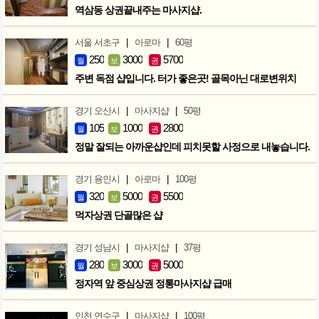
역삼동 상권끝내주는 마사지샵.
|
|
서울 서초구
아로마
60평
250
3000
5700
월
보
권
주변 독점 샵입니다. 터가 좋은곳! 골목아닌 대로변위치
|
|
경기 오산시
마사지샵
50평
105
1000
2800
월
보
권
정말 잘되는 아까운샵인데 피치못할 사정으로 내놓습니다.
|
|
경기 용인시
아로마
100평
320
5000
5500
월
보
권
먹자상권 단골많은 샵
|
|
경기 성남시
마사지샵
37평
280
3000
5000
월
보
권
정자역 앞 중심상권 정통마사지샵 급매
|
|
인천 연수구
마사지샵
100평