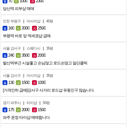
70
1000
2300
월
보
권
당산역 피부샾 매매
|
|
인천 부평구
마사지샵
40평
160
2000
2500
월
보
권
부평역 바로 앞 역세권샵 급매.
|
|
서울 강서구
스웨디시
35평
240
3500
2000
월
보
권
발산역부근 시설좋고 손님많고 로드손많고 일단클릭
|
|
서울 강서구
마사지샵
35평
130
1500
1000
월
보
권
[가격인하 급매]강서구 사거리 로드샵 유동인구 많습니다.
|
|
경기 파주시
타이샵
50평
175
2000
1500
월
보
권
파주 운정 타이샵 매매합니다