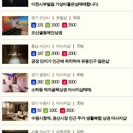
이천시부발읍 가성비좋은샾매매합니다.
|
|
경기 오산시
토탈샵
55평
191
1500
3500
월
보
권
오산궐동메인상권
|
|
충남 서산시
마사지샵
70평
187
2000
2000
월
보
권
공장 단지가 인근에 위치하여 유동인구 많은샵
|
|
경기 광명시
마사지샵
40평
260
3000
3000
월
보
권
소하동 먹자골목상권 마사지샵매매.
|
|
경기 수원시
마사지샵
35평
93
1000
3500
월
보
권
수원시청역, 권선시장 인근 주거·생활복합 상권 마사지샵
|
|
서울 강서구
피부경락
10평