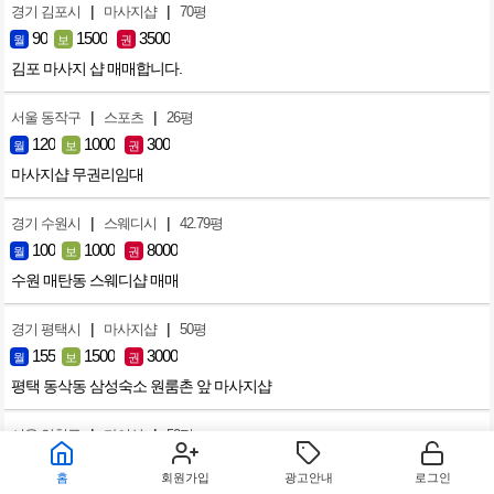
|
|
경기 김포시
마사지샵
70평
90
1500
3500
월
보
권
김포 마사지 샵 매매합니다.
|
|
서울 동작구
스포츠
26평
120
1000
300
월
보
권
마사지샵 무권리임대
|
|
경기 수원시
스웨디시
42.79평
100
1000
8000
월
보
권
수원 매탄동 스웨디샵 매매
|
|
경기 평택시
마사지샵
50평
155
1500
3000
월
보
권
평택 동삭동 삼성숙소 원룸촌 앞 마사지샵
|
|
서울 양천구
타이샵
50평
120
1000
3000
월
보
권
홈
회원가입
광고안내
로그인
신월동 1등 타이샵 매매 합니다. 관리사 사이즈 엄청 좋습니다.