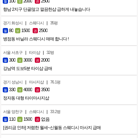
100
2000
2500
월
보
권
향남 2지구 단골많고 깔끔한샵 급하게 내놓습니다
|
|
경기 화성시
스웨디시
35평
80
1500
2500
월
보
권
병점동 바닐라 스웨디시 매매 합니다 !
|
|
서울 서초구
타이샵
32평
300
3000
2000
월
보
권
강남역 도보5분 타이샵 급매
|
|
경기 성남시
마사지샵
76.1평
330
4000
3500
월
보
권
정자동 대형 타이마사지샵
|
|
서울 양천구
스웨디시
33.2평
110
1500
없음
월
보
권
[권리금 인하] 저렴한 월세~신월동 스웨디시 마사지 급매