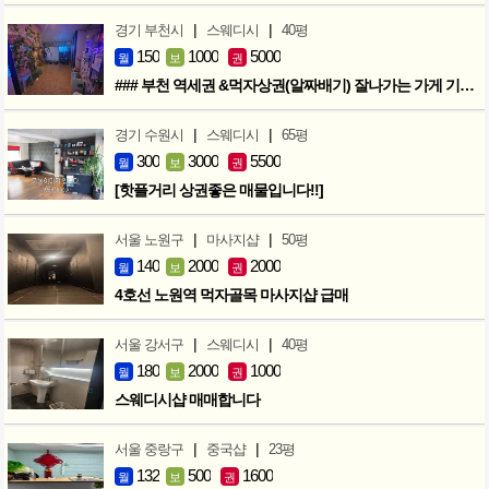
|
|
경기 부천시
스웨디시
40평
150
1000
5000
월
보
권
### 부천 역세권 &먹자상권(알짜배기) 잘나가는 가게 기회입니다 ###
|
|
경기 수원시
스웨디시
65평
300
3000
5500
월
보
권
[핫플거리 상권좋은 매물입니다!!]
|
|
서울 노원구
마사지샵
50평
140
2000
2000
월
보
권
4호선 노원역 먹자골목 마사지샵 급매
|
|
서울 강서구
스웨디시
40평
180
2000
1000
월
보
권
스웨디시샵 매매합니다
|
|
서울 중랑구
중국샵
23평
132
500
1600
월
보
권