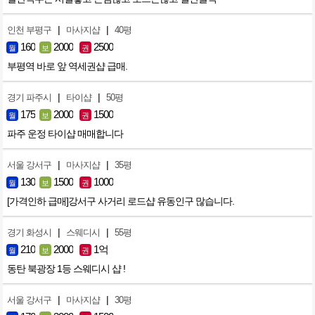
|
|
인천 부평구
마사지샵
40평
160
2000
2500
월
보
권
부평역 바로 앞 역세권샵 급매.
|
|
경기 파주시
타이샵
50평
175
2000
1500
월
보
권
파주 운정 타이샵 매매합니다
|
|
서울 강서구
마사지샵
35평
130
1500
1000
월
보
권
[가격인하 급매]강서구 사거리 로드샵 유동인구 많습니다.
|
|
경기 화성시
스웨디시
55평
210
2000
1억
월
보
권
동탄 북광장 1등 스웨디시 샵 !
|
|
서울 강서구
마사지샵
30평