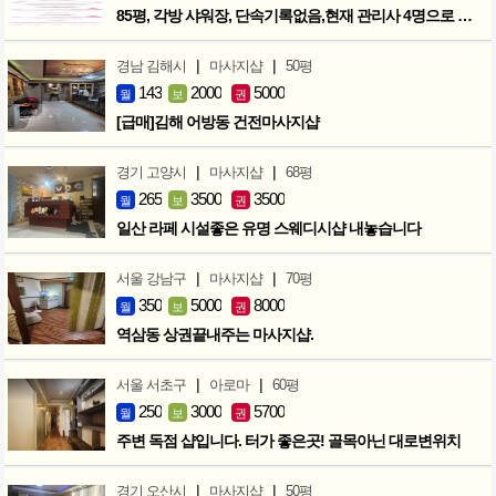
85평, 각방 샤워장, 단속기록없음,현재 관리사 4명으로 성업중
|
|
경남 김해시
마사지샵
50평
143
2000
5000
월
보
권
[급매]김해 어방동 건전마사지샵
|
|
경기 고양시
마사지샵
68평
265
3500
3500
월
보
권
일산 라페 시설좋은 유명 스웨디시샵 내놓습니다
|
|
서울 강남구
마사지샵
70평
350
5000
8000
월
보
권
역삼동 상권끝내주는 마사지샵.
|
|
서울 서초구
아로마
60평
250
3000
5700
월
보
권
주변 독점 샵입니다. 터가 좋은곳! 골목아닌 대로변위치
|
|
경기 오산시
마사지샵
50평