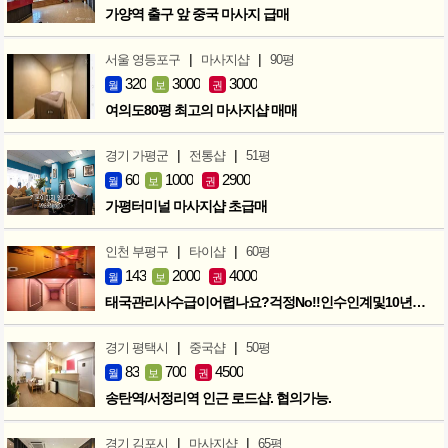
가양역 출구 앞 중국 마사지 급매
|
|
서울 영등포구
마사지샵
90평
320
3000
3000
월
보
권
여의도80평 최고의 마사지샵 매매
|
|
경기 가평군
전통샵
51평
60
1000
2900
월
보
권
가평터미널 마사지샵 초급매
|
|
인천 부평구
타이샵
60평
143
2000
4000
월
보
권
태국관리사수급이어렵나요?걱정No!!인수인계및10년노하우 모두승계
|
|
경기 평택시
중국샵
50평
83
700
4500
월
보
권
송탄역/서정리역 인근 로드샵. 협의가능.
|
|
경기 김포시
마사지샵
65평