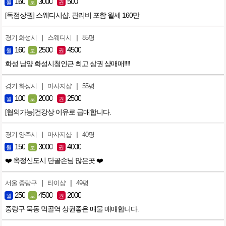
160
3000
500
월
보
권
[독점상권] 스웨디시샵. 관리비 포함 월세 160만
|
|
경기 화성시
스웨디시
85평
160
2500
4500
월
보
권
화성 남양 화성시청인근 최고 상권 샵매매!!!!
|
|
경기 화성시
마사지샵
55평
100
2000
2500
월
보
권
[협의가능]건강상 이유로 급매합니다.
|
|
경기 양주시
마사지샵
40평
150
3000
4000
월
보
권
❤️ 옥정신도시 단골손님 많은곳 ❤️
|
|
서울 중랑구
타이샵
49평
250
4500
2000
월
보
권
중랑구 묵동 먹골역 상권좋은 매물 매매합니다.