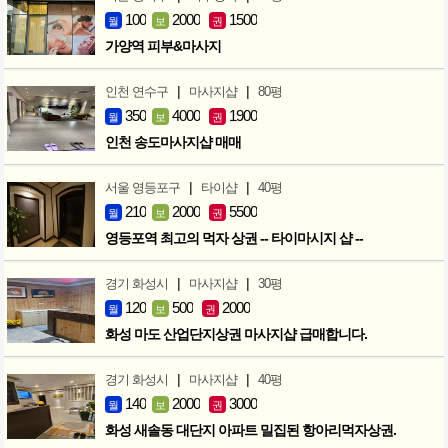
100
2000
1500
월
보
권
가양역 피부&마사지
|
|
인천 연수구
마사지샵
80평
350
4000
1900
월
보
권
인천 송도마사지샵 매매
|
|
서울 영등포구
타이샵
40평
210
2000
5500
월
보
권
영등포역 최고의 먹자 상권 -- 타이마시지 샵 --
|
|
경기 화성시
마사지샵
30평
120
500
2000
월
보
권
화성 마도 산업단지상권 마사지샵 급매합니다.
|
|
경기 화성시
마사지샵
40평
140
2000
3000
월
보
권
화성 새솔동 대단지 아파트 밀집된 항아리먹자상권.