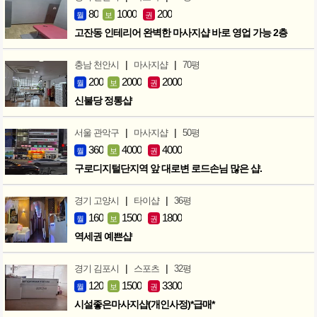
80
1000
200
월
보
권
고잔동 인테리어 완벽한 마사지샵 바로 영업 가능 2층
|
|
충남 천안시
마사지샵
70평
200
2000
2000
월
보
권
신불당 정통샵
|
|
서울 관악구
마사지샵
50평
360
4000
4000
월
보
권
구로디지털단지역 앞 대로변 로드손님 많은 샵.
|
|
경기 고양시
타이샵
36평
160
1500
1800
월
보
권
역세권 예쁜샵
|
|
경기 김포시
스포츠
32평
120
1500
3300
월
보
권
시설좋은마사지샵(개인사정)*급매*