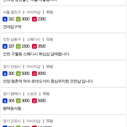
|
|
서울 광진구
마사지샵
40평
310
3000
2300
월
보
권
건대입구역
|
|
인천 남동구
스웨디시
51평
187
1500
3500
월
보
권
인천 구월동 스웨디시 왁싱샵 급매합니다.
|
|
경기 안양시
마사지샵
60평
300
5000
8000
월
보
권
안양 평촌역 먹자 로데오거리 중심위치한 건전샵 입니다
|
|
경기 평택시
스포츠
60평
304
3000
5000
월
보
권
평택동삭동
|
|
경기 군포시
마사지샵
55평