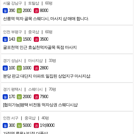
|
|
서울 강남구
토탈샵
60평
390
2000
8000
월
보
권
선릉역 먹자 골목 스웨디시, 마사지 샵 매매 합니다.
|
|
인천 부평구
중국샵
60평
143
1500
3500
월
보
권
굴포천역 인근 효실천먹자골목 독점 마사지
|
|
경기 성남시
마사지샵
33평
100
1000
2800
월
보
권
분당 판교 대단지 아파트 밀집된 상업지구 마사지샵.
|
|
경기 평택시
스웨디시
70평
170
2000
7900
월
보
권
[협의가능]평택 비전동 먹자상권 스웨디시샵
|
|
인천 서구
중국샵
40평
300
5000
1억8000
월
보
권
가정역 루원시티점 더풋샵