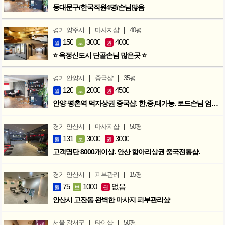
동대문구/한국직원4명/손님많음
|
|
경기 양주시
마사지샵
40평
150
3000
4000
월
보
권
⭐ 옥정신도시 단골손님 많은곳 ⭐
|
|
경기 안양시
중국샵
35평
120
2000
4500
월
보
권
안양 평촌역 먹자상권 중국샵. 한,중,태가능. 로드손님 엄청많아요!
|
|
경기 안산시
마사지샵
50평
131
3000
3000
월
보
권
고객명단 8000개이상. 안산 항아리상권 중국전통샵.
|
|
경기 안산시
피부관리
15평
75
1000
없음
월
보
권
안산시 고잔동 완벽한 마사지 피부관리샾
|
|
서울 강서구
타이샵
50평