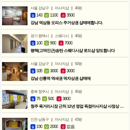
|
|
서울 강남구
마사지샵
40평
143
1100
3500
월
보
권
강남 역삼동 오피스 주거상권 샵매매합니다.
|
|
경기 평택시
스웨디시
40평
100
900
7000
월
보
권
평택(고덕인근)송탄 스웨디시샵 로드샵 양도합니다
|
|
서울 강남구
마사지샵
50평
335
3000
3000
월
보
권
강남 선릉역 역세권 먹자상권 샵매매
|
|
충북 청주시
마사지샵
45평
75
500
3800
월
보
권
청주 육거리시장 근처 12년 영업 독점마사지샵 사정상 급매합니다.
|
|
인천 남동구
마사지샵
43평
190
2000
없음
월
보
권