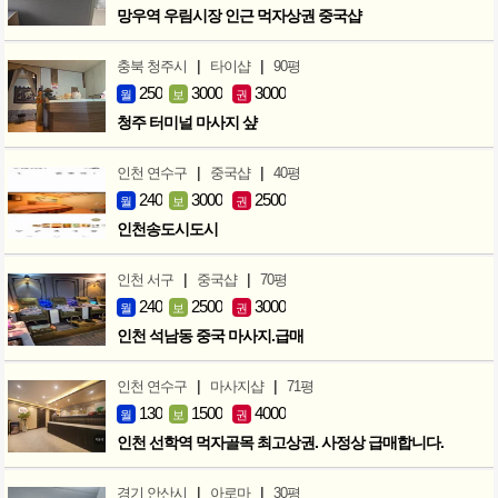
망우역 우림시장 인근 먹자상권 중국샵
|
|
충북 청주시
타이샵
90평
250
3000
3000
월
보
권
청주 터미널 마사지 샾
|
|
인천 연수구
중국샵
40평
240
3000
2500
월
보
권
인천송도시도시
|
|
인천 서구
중국샵
70평
240
2500
3000
월
보
권
인천 석남동 중국 마사지.급매
|
|
인천 연수구
마사지샵
71평
130
1500
4000
월
보
권
인천 선학역 먹자골목 최고상권. 사정상 급매합니다.
|
|
경기 안산시
아로마
30평