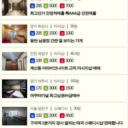
285
5000
7000
월
보
권
최고단가 안정적매출 특AAA급 건전매물
|
|
경기 화성시
타이샵
36평
205
1500
1000
월
보
권
동탄 남광장 간판 잘 보이는 가게
|
|
인천 계양구
타이샵
46.4평
199
3000
3000
월
보
권
계산동 아라비안나이트 근처 마사지샵 매매
|
|
경기 여주시
타이샵
160평
170
3000
1500
월
보
권
여주터미널 최고상권##급매##
|
|
서울 광진구
스웨디시
30평
132
2000
4500
월
보
권
구의역 1분거리 장사 잘되는 태국 스웨디시샵 판매합니다