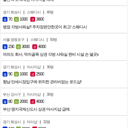
|
|
경기 화성시
스웨디시
40평
70
1000
3800
월
보
권
병점 각방샤워실!! 주차장편안한곳이 최고! 스웨디시
|
|
서울 영등포구
스웨디시
50평
230
3000
4000
월
보
권
여의도 회사, 먹자골목 상권 각방 샤워실 완비 시설 손 댈곳x
|
|
경기 화성시
마사지샵
30평
90
1000
2500
월
보
권
향남 만세시장입구에 위치한 관리비없는 로드샵!
|
|
부산 강서구
마사지샵
30평
80
2000
4000
월
보
권
부산 명지국제신도시 상권 마사지샵 급매.
|
|
경기 화성시
타이샵
32평