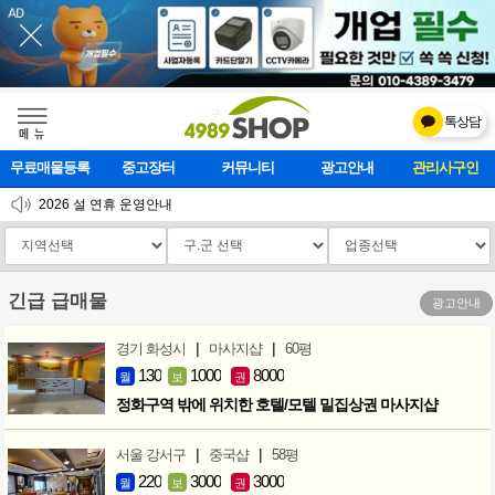
톡상담
메    뉴
무료매물등록
중고장터
커뮤니티
광고안내
마사지클럽
2026 설 연휴 운영안내
[업데이트]모바일 하단 고정메뉴 추가
[업데이트] 개선사항 안내
긴급 급매물
광고안내
|
|
경기 화성시
마사지샵
60평
130
1000
8000
월
보
권
정화구역 밖에 위치한 호텔/모텔 밀집상권 마사지샵
|
|
서울 강서구
중국샵
58평
220
3000
3000
월
보
권