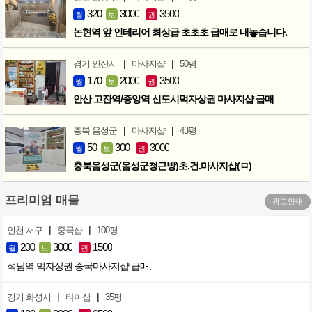
320
3000
3500
월
보
권
논현역 앞 인테리어 최상급 초초초 급매로 내놓습니다.
|
|
경기 안산시
마사지샵
50평
170
2000
3500
월
보
권
안산 고잔역/중앙역 신도시먹자상권 마사지샵 급매
|
|
충북 음성군
마사지샵
43평
50
300
3000
월
보
권
충북음성군(음성군청근방)초.건.마사지샵(ㅁ)
프리미엄 매물
광고안내
|
|
인천 서구
중국샵
100평
200
3000
1500
월
보
권
석남역 먹자상권 중국마사지샵 급매.
|
|
경기 화성시
타이샵
35평