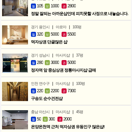
105
1000
2800
월
보
권
정말 잘되는 아까운샵인데 피치못할 사정으로 내놓습니다.
|
|
경기 용인시
아로마
100평
320
5000
5500
월
보
권
먹자상권 단골많은 샵
|
|
경기 성남시
마사지샵
37평
280
3000
5000
월
보
권
정자역 앞 중심상권 정통마사지샵 급매
|
|
인천 연수구
마사지샵
100평
220
2200
7300
월
보
권
구송도 순수건전샵
|
|
충남 아산시
마사지샵
45평
50
300
2000
월
보
권
온양온천역 근처 먹자상권 유동인구 많은샵!