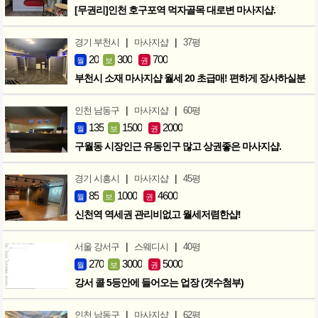
[무권리]인천 호구포역 먹자골목 대로변 마사지샵.
|
|
경기 부천시
마사지샵
37평
20
300
700
월
보
권
부천시 소재 마사지샵 월세 20 초급매! 편하게 장사하실분
|
|
인천 남동구
마사지샵
60평
135
1500
2000
월
보
권
구월동 시장인근 유동인구 많고 상권좋은 마사지샵.
|
|
경기 시흥시
마사지샵
45평
85
1000
4600
월
보
권
신천역 역세권 관리비없고 월세저렴한샵!
|
|
서울 강서구
스웨디시
40평
270
3000
5000
월
보
권
강서 콜 5등안에 들어오는 업장 (갯수첨부)
|
|
인천 남동구
마사지샵
62평