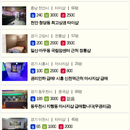
|
|
충남 천안시
타이샵
60평
240
3000
2500
월
보
권
천안 청당동 최고상권 타이샵
|
|
경기 고양시
전통샵
57평
200
2000
3500
월
보
권
일산 마두동 국립암센터 근처 정통샵
|
|
경기 시흥시
마사지샵
25평
100
2000
800
월
보
권
권리인하 급매! 시흥 신천역근처 마사지샵 급매
|
|
경기 동두천시
중국샵
68평
189
3000
없음
월
보
권
동두천시 지행동 마사지샵 급매합니다(무권리금)
|
|
경기 이천시
타이샵
45평
65
1000
2000
월
보
권