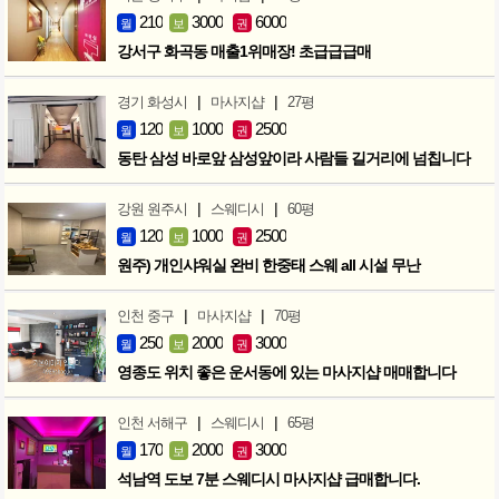
210
3000
6000
월
보
권
강서구 화곡동 매출1위매장! 초급급급매
|
|
경기 화성시
마사지샵
27평
120
1000
2500
월
보
권
동탄 삼성 바로앞 삼성앞이라 사람들 길거리에 넘칩니다
|
|
강원 원주시
스웨디시
60평
120
1000
2500
월
보
권
원주) 개인샤워실 완비 한중태 스웨 all 시설 무난
|
|
인천 중구
마사지샵
70평
250
2000
3000
월
보
권
영종도 위치 좋은 운서동에 있는 마사지샵 매매합니다
|
|
인천 서해구
스웨디시
65평
170
2000
3000
월
보
권
석남역 도보 7분 스웨디시 마사지샵 급매합니다.