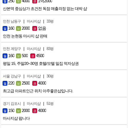
250
4000
1억2000
월
보
권
산본역 중심상가 초건전 독점 매출걱정 없는 대박 샵
|
|
인천 남동구
마사지샵
33평
160
2000
없음
월
보
권
인천 논현동 마사지 샵 판매
|
|
인천 계양구
마사지샵
83평
160
500
4500
월
보
권
평일 15, 주말20~30명 호텔/모텔 밀집 먹자상권
|
|
서울 강남구
마사지샵
30평
220
2500
4000
월
보
권
최고급 아파트인근 위치 아주좋은샵입니다.
|
|
경기 김포시
마사지샵
51평
150
2000
4000
월
보
권
마사지샵 팝니다