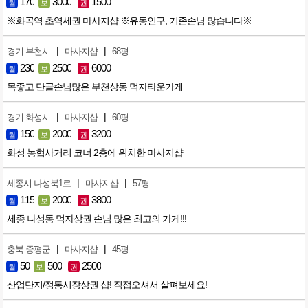
170
3000
1500
월
보
권
※화곡역 초역세권 마사지샵 ※유동인구, 기존손님 많습니다※
|
|
경기 부천시
마사지샵
68평
230
2500
6000
월
보
권
목좋고 단골손님많은 부천상동 먹자타운가게
|
|
경기 화성시
마사지샵
60평
150
2000
3200
월
보
권
화성 농협사거리 코너 2층에 위치한 마사지샵
|
|
세종시 나성북1로
마사지샵
57평
115
2000
3800
월
보
권
세종 나성동 먹자상권 손님 많은 최고의 가게!!!
|
|
충북 증평군
마사지샵
45평
50
500
2500
월
보
권
산업단지/정통시장상권 샵! 직접오셔서 살펴보세요!