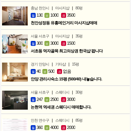
|
|
충남 천안시
마사지샵
80평
130
1000
3500
월
보
권
천안성정동 유흥메인거리 마사지샵매매
|
|
서울 서초구
마사지샵
35평
300
3000
1500
월
보
권
서초동 먹자골목 최고의상권 한국샵 팝니다
|
|
경기 안양시
기타샵
15평
40
500
없음
월
보
권
안양 관리사숙소 15평 (500/40) 내놓습니다.
|
|
서울 서초구
스웨디시
30평
247
2500
3000
월
보
권
논현역 역세권 스웨디시 매매합니다.
|
|
인천 연수구
스웨디시
85평
360
4000
2000
월
보
권