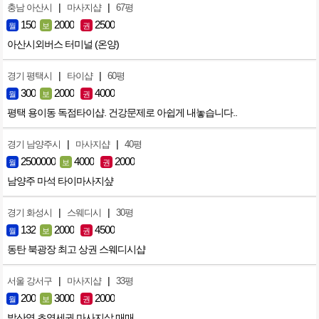
|
|
충남 아산시
마사지샵
67평
150
2000
2500
월
보
권
아산시외버스 터미널 (온양)
|
|
경기 평택시
타이샵
60평
300
2000
4000
월
보
권
평택 용이동 독점타이샵. 건강문제로 아쉽게 내놓습니다..
|
|
경기 남양주시
마사지샵
40평
2500000
4000
2000
월
보
권
남양주 마석 타이마사지샾
|
|
경기 화성시
스웨디시
30평
132
2000
4500
월
보
권
동탄 북광장 최고 상권 스웨디시샵
|
|
서울 강서구
마사지샵
33평
200
3000
2000
월
보
권
발산역 초역세권 마사지샆 매매