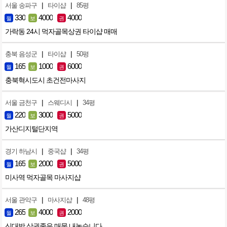
|
|
서울 송파구
타이샵
85평
330
4000
4000
월
보
권
가락동 24시 먹자골목상권 타이샵 매매
|
|
충북 음성군
타이샵
50평
165
1000
6000
월
보
권
충북혁시도시 초건전마사지
|
|
서울 금천구
스웨디시
34평
220
3000
5000
월
보
권
가산디지털단지역
|
|
경기 하남시
중국샵
34평
165
2000
5000
월
보
권
미사역 먹자골목 마사지샵
|
|
서울 관악구
마사지샵
48평
265
4000
2000
월
보
권
신대방 상권좋은 매물 내놓습니다