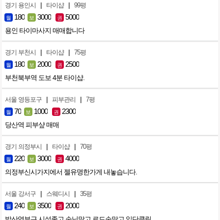
|
|
경기 용인시
타이샵
99평
180
3000
5000
월
보
권
용인 타이마사지 매매합니다
|
|
경기 부천시
타이샵
75평
180
2000
2500
월
보
권
부천북부역 도보 4분 타이샵.
|
|
서울 영등포구
피부관리
7평
70
1000
2300
월
보
권
당산역 피부샾 매매
|
|
경기 의정부시
타이샵
70평
220
3000
4000
월
보
권
의정부신시가지에서 젤유명한가게 내놓습니다.
|
|
서울 강서구
스웨디시
35평
240
3500
2000
월
보
권
발산역부근 시설좋고 손님많고 로드손많고 일단클릭