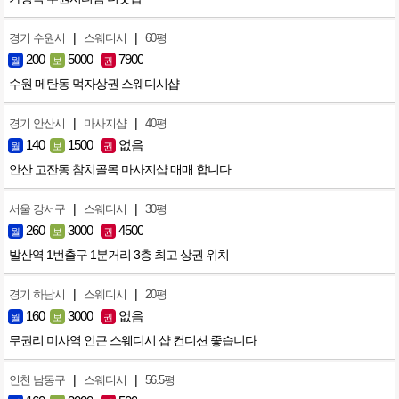
|
|
경기 수원시
스웨디시
60평
200
5000
7900
월
보
권
수원 메탄동 먹자상권 스웨디시샵
|
|
경기 안산시
마사지샵
40평
140
1500
없음
월
보
권
안산 고잔동 참치골목 마사지샵 매매 합니다
|
|
서울 강서구
스웨디시
30평
260
3000
4500
월
보
권
발산역 1번출구 1분거리 3층 최고 상권 위치
|
|
경기 하남시
스웨디시
20평
160
3000
없음
월
보
권
무권리 미사역 인근 스웨디시 샵 컨디션 좋습니다
|
|
인천 남동구
스웨디시
56.5평