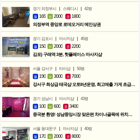
|
|
경기 의정부시
스웨디시
42평
165
2000
1800
월
보
권
의정부역 중앙로 로데오거리 메인상권
|
|
경기 김포시
마사지샵
45평
150
2000
2200
월
보
권
김포) 구래역 3분, 핫플레이스 마사지샵
|
|
서울 강서구
타이샵
50평
190
3000
7000
월
보
권
강서구 최상급 태국샵 오토8년운영, 최고매출 가게 초급매!!!
|
|
경기 성남시
마사지샵
43평
100
600
3400
월
보
권
중국분 환영! 성남중앙시장 맞은편 차이나골목에 위치한 마사지샵
|
|
서울 동대문구
마사지샵
40평
170
2000
8000
월
보
권