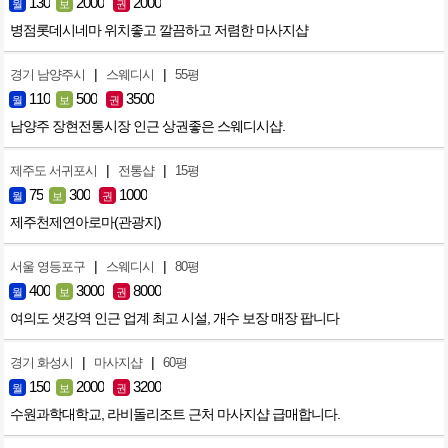
130
2000
2000
월
보
권
병점롯데시네마 위치좋고 깔끔하고 저렴한 마사지샵
|
|
경기 남양주시
스웨디시
55평
110
500
3500
월
보
권
남양주 장현전통시장 인근 상권좋은 스웨디시샵.
|
|
제주도 서귀포시
전통샵
15평
75
300
1000
월
보
권
제주천제연아로마(관광지)
|
|
서울 영등포구
스웨디시
80평
400
3000
8000
월
보
권
여의도 샛강역 인근 업계 최고 시설, 개수 보장 매장 팝니다
|
|
경기 화성시
마사지샵
60평
150
2000
3200
월
보
권
수원과학대학교, 라비돌리조트 근처 마사지샵 급매합니다.