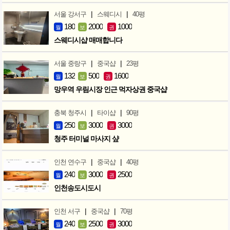
|
|
서울 강서구
스웨디시
40평
180
2000
1000
월
보
권
스웨디시샵 매매합니다
|
|
서울 중랑구
중국샵
23평
132
500
1600
월
보
권
망우역 우림시장 인근 먹자상권 중국샵
|
|
충북 청주시
타이샵
90평
250
3000
3000
월
보
권
청주 터미널 마사지 샾
|
|
인천 연수구
중국샵
40평
240
3000
2500
월
보
권
인천송도시도시
|
|
인천 서구
중국샵
70평
240
2500
3000
월
보
권