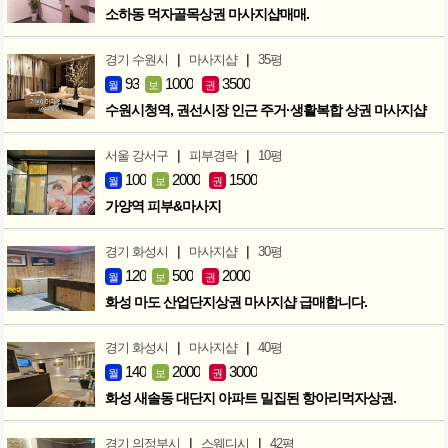
소하동 먹자골목상권 마사지샵매매.
|
|
경기 수원시
마사지샵
35평
93
1000
3500
월
보
권
수원시청역, 권선시장 인근 주거·생활복합 상권 마사지샵
|
|
서울 강서구
피부경락
10평
100
2000
1500
월
보
권
가양역 피부&마사지
|
|
경기 화성시
마사지샵
30평
120
500
2000
월
보
권
화성 마도 산업단지상권 마사지샵 급매합니다.
|
|
경기 화성시
마사지샵
40평
140
2000
3000
월
보
권
화성 새솔동 대단지 아파트 밀집된 항아리먹자상권.
|
|
경기 의정부시
스웨디시
42평