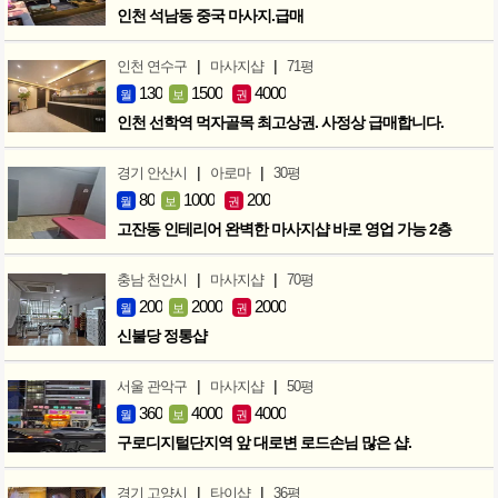
인천 석남동 중국 마사지.급매
|
|
인천 연수구
마사지샵
71평
130
1500
4000
월
보
권
인천 선학역 먹자골목 최고상권. 사정상 급매합니다.
|
|
경기 안산시
아로마
30평
80
1000
200
월
보
권
고잔동 인테리어 완벽한 마사지샵 바로 영업 가능 2층
|
|
충남 천안시
마사지샵
70평
200
2000
2000
월
보
권
신불당 정통샵
|
|
서울 관악구
마사지샵
50평
360
4000
4000
월
보
권
구로디지털단지역 앞 대로변 로드손님 많은 샵.
|
|
경기 고양시
타이샵
36평