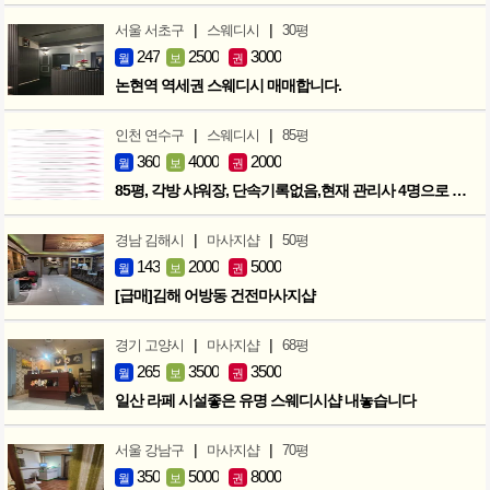
|
|
서울 서초구
스웨디시
30평
247
2500
3000
월
보
권
논현역 역세권 스웨디시 매매합니다.
|
|
인천 연수구
스웨디시
85평
360
4000
2000
월
보
권
85평, 각방 샤워장, 단속기록없음,현재 관리사 4명으로 성업중
|
|
경남 김해시
마사지샵
50평
143
2000
5000
월
보
권
[급매]김해 어방동 건전마사지샵
|
|
경기 고양시
마사지샵
68평
265
3500
3500
월
보
권
일산 라페 시설좋은 유명 스웨디시샵 내놓습니다
|
|
서울 강남구
마사지샵
70평
350
5000
8000
월
보
권