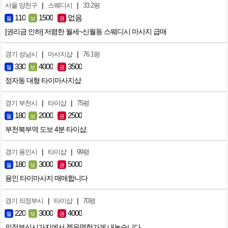
|
|
서울 양천구
스웨디시
33.2평
110
1500
없음
월
보
권
[권리금 인하] 저렴한 월세~신월동 스웨디시 마사지 급매
|
|
경기 성남시
마사지샵
76.1평
330
4000
3500
월
보
권
정자동 대형 타이마사지샵
|
|
경기 부천시
타이샵
75평
180
2000
2500
월
보
권
부천북부역 도보 4분 타이샵.
|
|
경기 용인시
타이샵
99평
180
3000
5000
월
보
권
용인 타이마사지 매매합니다
|
|
경기 의정부시
타이샵
70평
220
3000
4000
월
보
권
의정부신시가지에서 젤유명한가게 내놓습니다.