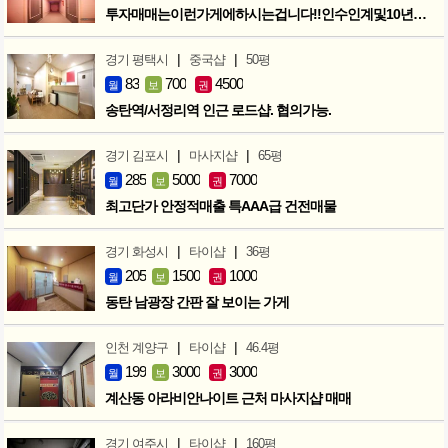
투자매매는이런가게에하시는겁니다!!인수인계및10년노하우 모두승계
|
|
경기 평택시
중국샵
50평
83
700
4500
월
보
권
송탄역/서정리역 인근 로드샵. 협의가능.
|
|
경기 김포시
마사지샵
65평
285
5000
7000
월
보
권
최고단가 안정적매출 특AAA급 건전매물
|
|
경기 화성시
타이샵
36평
205
1500
1000
월
보
권
동탄 남광장 간판 잘 보이는 가게
|
|
인천 계양구
타이샵
46.4평
199
3000
3000
월
보
권
계산동 아라비안나이트 근처 마사지샵 매매
|
|
경기 여주시
타이샵
160평