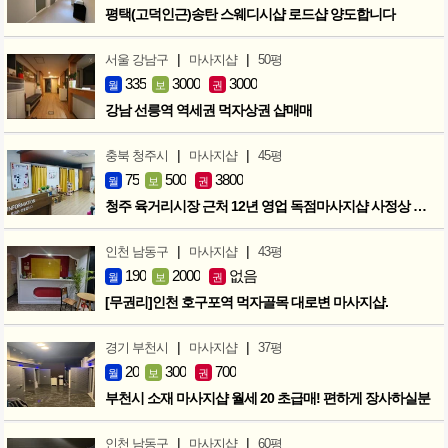
평택(고덕인근)송탄 스웨디시샵 로드샵 양도합니다
|
|
서울 강남구
마사지샵
50평
335
3000
3000
월
보
권
강남 선릉역 역세권 먹자상권 샵매매
|
|
충북 청주시
마사지샵
45평
75
500
3800
월
보
권
청주 육거리시장 근처 12년 영업 독점마사지샵 사정상 급매합니다.
|
|
인천 남동구
마사지샵
43평
190
2000
없음
월
보
권
[무권리]인천 호구포역 먹자골목 대로변 마사지샵.
|
|
경기 부천시
마사지샵
37평
20
300
700
월
보
권
부천시 소재 마사지샵 월세 20 초급매! 편하게 장사하실분
|
|
인천 남동구
마사지샵
60평