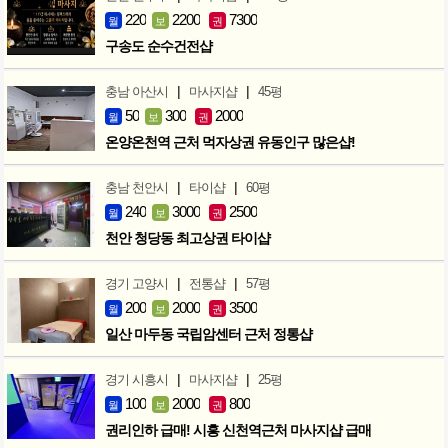
220
2200
7300
월
보
권
구송도 순수건전샵
|
|
충남 아산시
마사지샵
45평
50
300
2000
월
보
권
온양온천역 근처 먹자상권 유동인구 많은샵!
|
|
충남 천안시
타이샵
60평
240
3000
2500
월
보
권
천안 청당동 최고상권 타이샵
|
|
경기 고양시
전통샵
57평
200
2000
3500
월
보
권
일산 마두동 국립암센터 근처 정통샵
|
|
경기 시흥시
마사지샵
25평
100
2000
800
월
보
권
권리인하 급매! 시흥 신천역근처 마사지샵 급매