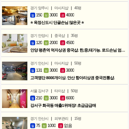
|
|
경기 양주시
마사지샵
40평
150
3000
4000
월
보
권
⭐ 옥정신도시 단골손님 많은곳 ⭐
|
|
경기 안양시
중국샵
35평
120
2000
4500
월
보
권
안양 평촌역 먹자상권 중국샵. 한,중,태가능. 로드손님 엄청많아요!
|
|
경기 안산시
마사지샵
50평
131
3000
3000
월
보
권
고객명단 8000개이상. 안산 항아리상권 중국전통샵.
|
|
서울 강서구
타이샵
50평
210
3000
6000
월
보
권
강서구 화곡동 매출1위매장! 초급급급매
|
|
경기 안산시
피부관리
15평
75
1000
없음
월
보
권