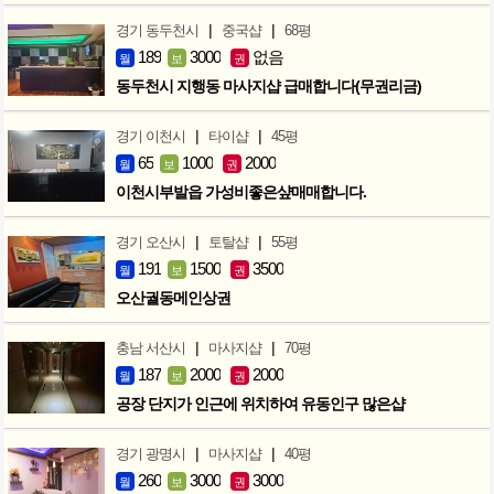
|
|
경기 동두천시
중국샵
68평
189
3000
없음
월
보
권
동두천시 지행동 마사지샵 급매합니다(무권리금)
|
|
경기 이천시
타이샵
45평
65
1000
2000
월
보
권
이천시부발읍 가성비좋은샾매매합니다.
|
|
경기 오산시
토탈샵
55평
191
1500
3500
월
보
권
오산궐동메인상권
|
|
충남 서산시
마사지샵
70평
187
2000
2000
월
보
권
공장 단지가 인근에 위치하여 유동인구 많은샵
|
|
경기 광명시
마사지샵
40평
260
3000
3000
월
보
권