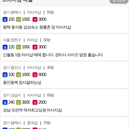
광고안내
|
|
경기 평택시
마사지샵
50평
155
1500
3000
월
보
권
평택 동삭동 삼성숙소 원룸촌 앞 마사지샵
|
|
서울 양천구
타이샵
50평
120
1000
3000
월
보
권
신월동 1등 타이샵 매매 합니다. 관리사 사이즈 엄청 좋습니다.
|
|
경기 용인시
마사지샵
45평
100
1000
4000
월
보
권
용인동백 장사잘되는샆
|
|
경기 성남시
마사지샵
60평
240
3000
2500
월
보
권
성남 모란역 먹자최고상권 마사지샵
|
|
경기 평택시
중국샵
70평