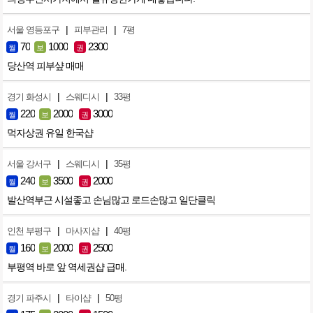
|
|
서울 영등포구
피부관리
7평
70
1000
2300
월
보
권
당산역 피부샾 매매
|
|
경기 화성시
스웨디시
33평
220
2000
3000
월
보
권
먹자상권 유일 한국샵
|
|
서울 강서구
스웨디시
35평
240
3500
2000
월
보
권
발산역부근 시설좋고 손님많고 로드손많고 일단클릭
|
|
인천 부평구
마사지샵
40평
160
2000
2500
월
보
권
부평역 바로 앞 역세권샵 급매.
|
|
경기 파주시
타이샵
50평