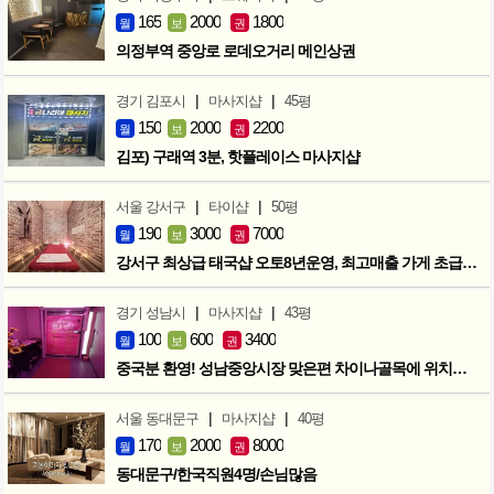
165
2000
1800
월
보
권
의정부역 중앙로 로데오거리 메인상권
|
|
경기 김포시
마사지샵
45평
150
2000
2200
월
보
권
김포) 구래역 3분, 핫플레이스 마사지샵
|
|
서울 강서구
타이샵
50평
190
3000
7000
월
보
권
강서구 최상급 태국샵 오토8년운영, 최고매출 가게 초급매!!!
|
|
경기 성남시
마사지샵
43평
100
600
3400
월
보
권
중국분 환영! 성남중앙시장 맞은편 차이나골목에 위치한 마사지샵
|
|
서울 동대문구
마사지샵
40평
170
2000
8000
월
보
권
동대문구/한국직원4명/손님많음