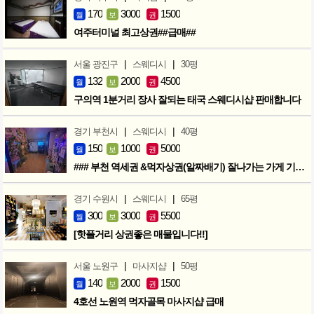
170
3000
1500
월
보
권
여주터미널 최고상권##급매##
|
|
서울 광진구
스웨디시
30평
132
2000
4500
월
보
권
구의역 1분거리 장사 잘되는 태국 스웨디시샵 판매합니다
|
|
경기 부천시
스웨디시
40평
150
1000
5000
월
보
권
### 부천 역세권 &먹자상권(알짜배기) 잘나가는 가게 기회입니다 ###
|
|
경기 수원시
스웨디시
65평
300
3000
5500
월
보
권
[핫플거리 상권좋은 매물입니다!!]
|
|
서울 노원구
마사지샵
50평
140
2000
1500
월
보
권
4호선 노원역 먹자골목 마사지샵 급매