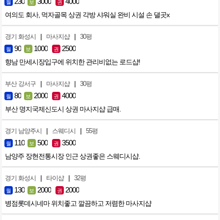
230
3000
4000
월
보
권
여의도 회사, 먹자골목 상권 각방 샤워실 완비 시설 손 댈곳x
|
|
경기 화성시
마사지샵
30평
90
1000
2500
월
보
권
향남 만세시장입구에 위치한 관리비없는 로드샵!
|
|
부산 강서구
마사지샵
30평
80
2000
4000
월
보
권
부산 명지국제신도시 상권 마사지샵 급매.
|
|
경기 남양주시
스웨디시
55평
110
500
3500
월
보
권
남양주 장현전통시장 인근 상권좋은 스웨디시샵.
|
|
경기 화성시
타이샵
32평
130
2000
2000
월
보
권
병점롯데시네마 위치좋고 깔끔하고 저렴한 마사지샵