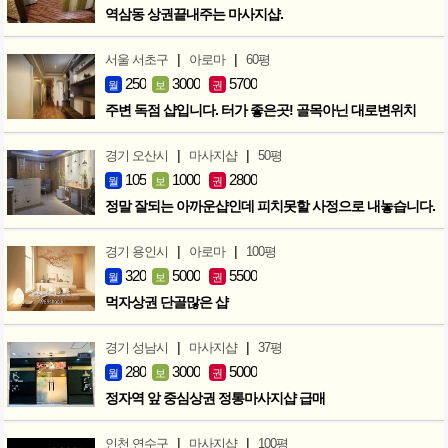
역삼동 상권끝내주는 마사지샵.
|
|
서울 서초구
아로마
60평
250
3000
5700
월
보
권
주변 독점 샵입니다. 터가 좋은곳! 골목아닌 대로변위치
|
|
경기 오산시
마사지샵
50평
105
1000
2800
월
보
권
정말 잘되는 아까운샵인데 피치못할 사정으로 내놓습니다.
|
|
경기 용인시
아로마
100평
320
5000
5500
월
보
권
먹자상권 단골많은 샵
|
|
경기 성남시
마사지샵
37평
280
3000
5000
월
보
권
정자역 앞 중심상권 정통마사지샵 급매
|
|
인천 연수구
마사지샵
100평