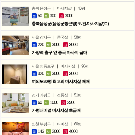
|
|
충북 음성군
마사지샵
43평
50
300
3000
월
보
권
충북음성군(음성군청근방)초.건.마사지샵(ㅁ)
|
|
서울 강서구
중국샵
58평
220
3000
3000
월
보
권
가양역 출구 앞 중국 마사지 급매
|
|
서울 영등포구
마사지샵
90평
320
3000
3000
월
보
권
여의도80평 최고의 마사지샵 매매
|
|
경기 가평군
전통샵
51평
60
1000
2900
월
보
권
가평터미널 마사지샵 초급매
|
|
인천 부평구
타이샵
60평
143
2000
4000
월
보
권