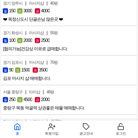
|
|
경기 양주시
마사지샵
40평
150
3000
4000
월
보
권
❤️ 옥정신도시 단골손님 많은곳 ❤️
|
|
경기 화성시
마사지샵
55평
100
2000
2500
월
보
권
[협의가능]건강상 이유로 급매합니다.
|
|
경기 김포시
마사지샵
70평
90
1500
3500
월
보
권
김포 마사지 샵 매매합니다.
|
|
서울 중랑구
타이샵
49평
250
4500
2000
월
보
권
중랑구 묵동 먹골역 상권좋은 매물 매매합니다.
|
|
경기 수원시
스웨디시
42.79평
100
1000
8000
월
보
권
홈
회원가입
광고안내
로그인
수원 매탄동 스웨디샵 매매