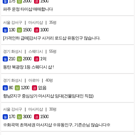
175
2000
1500
월
보
권
파주 운정 타이샵 매매합니다
|
|
서울 강서구
마사지샵
35평
130
1500
1000
월
보
권
[가격인하 급매]강서구 사거리 로드샵 유동인구 많습니다.
|
|
경기 화성시
스웨디시
55평
210
2000
1억
월
보
권
동탄 북광장 1등 스웨디시 샵 !
|
|
경기 화성시
아로마
40평
80
1200
없음
월
보
권
향남2지구 중심상가 마사지샵 임대(건물임대인 직접)
|
|
서울 강서구
마사지샵
30평
170
3000
1500
월
보
권
※화곡역 초역세권 마사지샵 ※유동인구, 기존손님 많습니다※