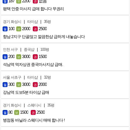
187
2200
없음
월
보
권
평택 안중 마사지 급매 합니다 무권리
|
|
경기 화성시
타이샵
35평
100
2000
2500
월
보
권
향남 2지구 단골많고 깔끔한샵 급하게 내놓습니다
|
|
인천 서구
중국샵
100평
200
3000
1500
월
보
권
석남역 먹자상권 중국마사지샵 급매.
|
|
서울 서초구
타이샵
32평
300
3000
2000
월
보
권
강남역 도보5분 타이샵 급매
|
|
경기 화성시
스웨디시
35평
80
1500
2500
월
보
권
병점동 바닐라 스웨디시 매매 합니다 !