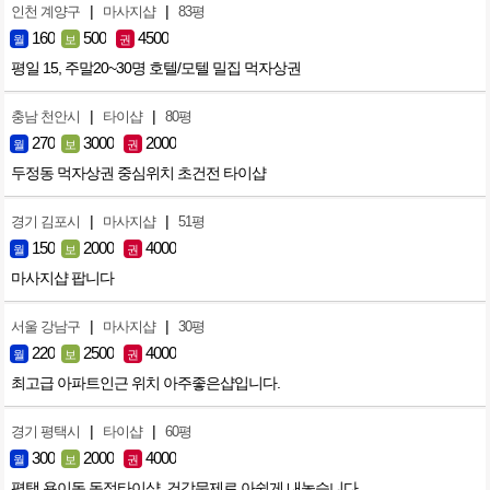
|
|
인천 계양구
마사지샵
83평
160
500
4500
월
보
권
평일 15, 주말20~30명 호텔/모텔 밀집 먹자상권
|
|
충남 천안시
타이샵
80평
270
3000
2000
월
보
권
두정동 먹자상권 중심위치 초건전 타이샵
|
|
경기 김포시
마사지샵
51평
150
2000
4000
월
보
권
마사지샵 팝니다
|
|
서울 강남구
마사지샵
30평
220
2500
4000
월
보
권
최고급 아파트인근 위치 아주좋은샵입니다.
|
|
경기 평택시
타이샵
60평
300
2000
4000
월
보
권
평택 용이동 독점타이샵. 건강문제로 아쉽게 내놓습니다..