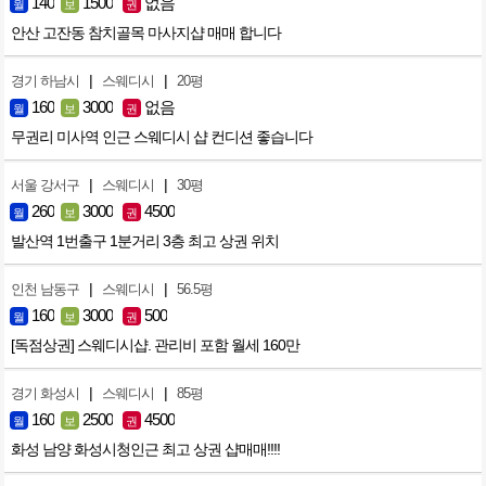
140
1500
없음
월
보
권
안산 고잔동 참치골목 마사지샵 매매 합니다
|
|
경기 하남시
스웨디시
20평
160
3000
없음
월
보
권
무권리 미사역 인근 스웨디시 샵 컨디션 좋습니다
|
|
서울 강서구
스웨디시
30평
260
3000
4500
월
보
권
발산역 1번출구 1분거리 3층 최고 상권 위치
|
|
인천 남동구
스웨디시
56.5평
160
3000
500
월
보
권
[독점상권] 스웨디시샵. 관리비 포함 월세 160만
|
|
경기 화성시
스웨디시
85평
160
2500
4500
월
보
권
화성 남양 화성시청인근 최고 상권 샵매매!!!!