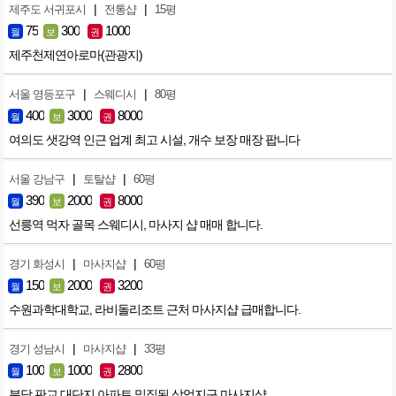
|
|
제주도 서귀포시
전통샵
15평
75
300
1000
월
보
권
제주천제연아로마(관광지)
|
|
서울 영등포구
스웨디시
80평
400
3000
8000
월
보
권
여의도 샛강역 인근 업계 최고 시설, 개수 보장 매장 팝니다
|
|
서울 강남구
토탈샵
60평
390
2000
8000
월
보
권
선릉역 먹자 골목 스웨디시, 마사지 샵 매매 합니다.
|
|
경기 화성시
마사지샵
60평
150
2000
3200
월
보
권
수원과학대학교, 라비돌리조트 근처 마사지샵 급매합니다.
|
|
경기 성남시
마사지샵
33평
100
1000
2800
월
보
권
분당 판교 대단지 아파트 밀집된 상업지구 마사지샵.