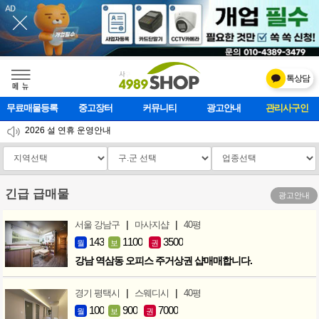
톡상담
메    뉴
무료매물등록
중고장터
커뮤니티
광고안내
마사지클럽
2026 설 연휴 운영안내
[업데이트]모바일 하단 고정메뉴 추가
[업데이트] 개선사항 안내
긴급 급매물
광고안내
|
|
서울 강남구
마사지샵
40평
143
1100
3500
월
보
권
강남 역삼동 오피스 주거상권 샵매매합니다.
|
|
경기 평택시
스웨디시
40평
100
900
7000
월
보
권