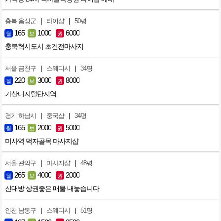
|
|
충북 음성군
타이샵
50평
165
1000
6000
월
보
권
충북혁시도시 초건전마사지
|
|
서울 금천구
스웨디시
34평
220
3000
8000
월
보
권
가산디지털단지역
|
|
경기 하남시
중국샵
34평
165
2000
5000
월
보
권
미사역 먹자골목 마사지샵
|
|
서울 관악구
마사지샵
48평
265
4000
2000
월
보
권
신대방 상권좋은 매물 내놓습니다
|
|
인천 남동구
스웨디시
51평