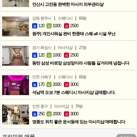
안산시 고잔동 완벽한 마사지 피부관리샾
|
|
강원 원주시
스웨디시
60평
120
1000
2500
월
보
권
원주) 개인샤워실 완비 한중태 스웨 all 시설 무난
|
|
경기 화성시
마사지샵
27평
120
1000
2500
월
보
권
동탄 삼성 바로앞 삼성앞이라 사람들 길거리에 넘칩니다
|
|
인천 서해구
스웨디시
65평
170
2000
3000
월
보
권
석남역 도보 7분 스웨디시 마사지샵 급매합니다.
|
|
인천 중구
마사지샵
70평
250
2000
3000
월
보
권
영종도 위치 좋은 운서동에 있는 마사지샵 매매합니다
프리미엄 매물