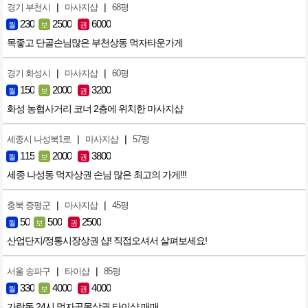
|
|
경기 부천시
마사지샵
68평
230
2500
6000
월
보
권
목좋고 단골손님많은 부천상동 먹자타운가게
|
|
경기 화성시
마사지샵
60평
150
2000
3200
월
보
권
화성 농협사거리 코너 2층에 위치한 마사지샵
|
|
세종시 나성북1로
마사지샵
57평
115
2000
3800
월
보
권
세종 나성동 먹자상권 손님 많은 최고의 가게!!!
|
|
충북 증평군
마사지샵
45평
50
500
2500
월
보
권
산업단지/정통시장상권 샵! 직접오셔서 살펴보세요!
|
|
서울 송파구
타이샵
85평
330
4000
4000
월
보
권
가락동 24시 먹자골목상권 타이샵 매매