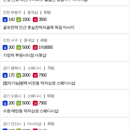
|
|
인천 부평구
중국샵
60평
143
1500
3500
월
보
권
굴포천역 인근 효실천먹자골목 독점 마사지
|
|
인천 서구
중국샵
40평
300
5000
1억8000
월
보
권
가정역 루원시티점 더풋샵
|
|
경기 평택시
스웨디시
70평
170
2000
7900
월
보
권
[협의가능]평택 비전동 먹자상권 스웨디시샵
|
|
경기 수원시
스웨디시
60평
200
5000
7900
월
보
권
수원 메탄동 먹자상권 스웨디시샵
|
|
경기 안산시
마사지샵
40평