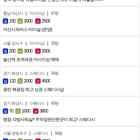
|
|
충남 아산시
마사지샵
67평
150
2000
2500
월
보
권
아산시외버스 터미널 (온양)
|
|
서울 강서구
마사지샵
33평
200
3000
2000
월
보
권
발산역 초역세권 마사지샆 매매
|
|
경기 화성시
스웨디시
30평
132
2000
4500
월
보
권
동탄 북광장 최고 상권 스웨디시샵
|
|
경기 화성시
스웨디시
40평
70
1000
3800
월
보
권
병점 각방샤워실!! 주차장편안한곳이 최고! 스웨디시
|
|
서울 영등포구
스웨디시
50평