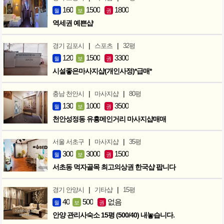
160
1500
1800
월
보
권
역세권 예쁜샵
|
|
경기 김포시
스포츠
32평
120
1500
3300
월
보
권
시설좋은마사지샵(개인사정)*급매*
|
|
충남 천안시
마사지샵
80평
130
1000
3500
월
보
권
천안성정동 유흥메인거리 마사지샵매매
|
|
서울 서초구
마사지샵
35평
300
3000
1500
월
보
권
서초동 먹자골목 최고의상권 한국샵 팝니다
|
|
경기 안양시
기타샵
15평
40
500
없음
월
보
권
안양 관리사숙소 15평 (500/40) 내놓습니다.