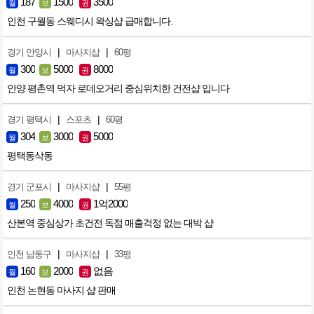
187
1500
3500
월
보
권
인천 구월동 스웨디시 왁싱샵 급매합니다.
|
|
경기 안양시
마사지샵
60평
300
5000
8000
월
보
권
안양 평촌역 먹자 로데오거리 중심위치한 건전샵 입니다
|
|
경기 평택시
스포츠
60평
304
3000
5000
월
보
권
평택동삭동
|
|
경기 군포시
마사지샵
55평
250
4000
1억2000
월
보
권
산본역 중심상가 초건전 독점 매출걱정 없는 대박 샵
|
|
인천 남동구
마사지샵
33평
160
2000
없음
월
보
권
인천 논현동 마사지 샵 판매