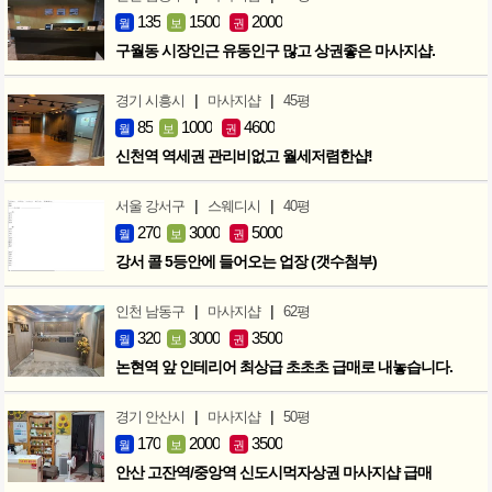
135
1500
2000
월
보
권
구월동 시장인근 유동인구 많고 상권좋은 마사지샵.
|
|
경기 시흥시
마사지샵
45평
85
1000
4600
월
보
권
신천역 역세권 관리비없고 월세저렴한샵!
|
|
서울 강서구
스웨디시
40평
270
3000
5000
월
보
권
강서 콜 5등안에 들어오는 업장 (갯수첨부)
|
|
인천 남동구
마사지샵
62평
320
3000
3500
월
보
권
논현역 앞 인테리어 최상급 초초초 급매로 내놓습니다.
|
|
경기 안산시
마사지샵
50평
170
2000
3500
월
보
권
안산 고잔역/중앙역 신도시먹자상권 마사지샵 급매