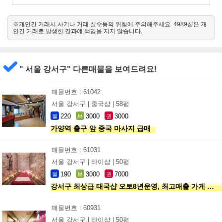
※개인간 거래시 사기나 거래 실수등의 위험에 주의해주세요. 4989샵은 개
인간 거래로 발생한 결과에 책임을 지지 않습니다.
" 서울 강서구" 다른매물을 보여드려요!
매물번호 : 61042
서울 강서구 |
중국샵 |
58평
220
3000
3000
월
보
권
가양역 출구 앞 중국 마사지 급매
매물번호 : 61031
서울 강서구 |
타이샵 |
50평
190
3000
7000
월
보
권
강서구 최상급 태국샵 오토8년운영, 최고매출 가게 초급매!!!
매물번호 : 60931
서울 강서구 |
타이샵 |
50평