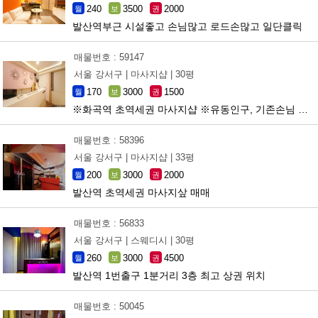
240
3500
2000
월
보
권
발산역부근 시설좋고 손님많고 로드손많고 일단클릭
매물번호 : 59147
서울 강서구 |
마사지샵 |
30평
170
3000
1500
월
보
권
※화곡역 초역세권 마사지샵 ※유동인구, 기존손님 많습니다※
매물번호 : 58396
서울 강서구 |
마사지샵 |
33평
200
3000
2000
월
보
권
발산역 초역세권 마사지샆 매매
매물번호 : 56833
서울 강서구 |
스웨디시 |
30평
260
3000
4500
월
보
권
발산역 1번출구 1분거리 3층 최고 상권 위치
매물번호 : 50045