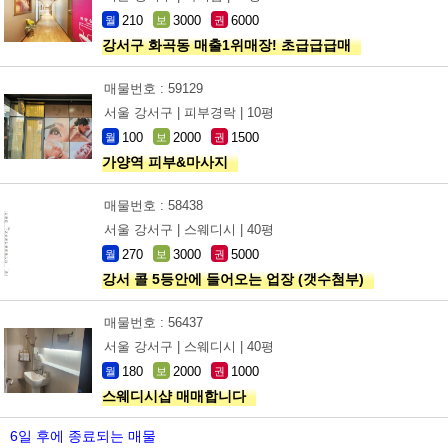
210
3000
6000
월
보
권
강서구 화곡동 매출1위매장! 초급급급매
매물번호 : 59129
서울 강서구 |
피부경락 |
10평
100
2000
1500
월
보
권
가양역 피부&마사지
매물번호 : 58438
서울 강서구 |
스웨디시 |
40평
270
3000
5000
월
보
권
강서 콜 5등안에 들어오는 업장 (갯수첨부)
매물번호 : 56437
서울 강서구 |
스웨디시 |
40평
180
2000
1000
월
보
권
스웨디시샵 매매합니다
6일 후에 종료되는 매물