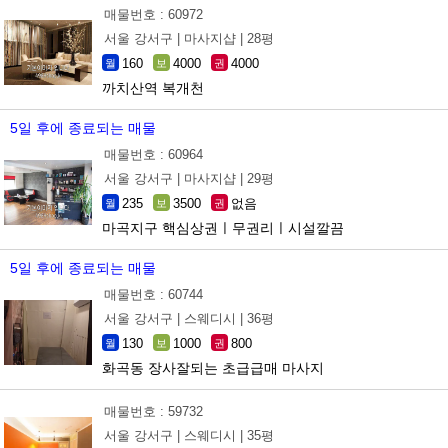
매물번호 : 60972
서울 강서구 |
마사지샵 |
28평
160
4000
4000
월
보
권
까치산역 복개천
5일 후에 종료되는 매물
매물번호 : 60964
서울 강서구 |
마사지샵 |
29평
235
3500
없음
월
보
권
마곡지구 핵심상권ㅣ무권리ㅣ시설깔끔
5일 후에 종료되는 매물
매물번호 : 60744
서울 강서구 |
스웨디시 |
36평
130
1000
800
월
보
권
화곡동 장사잘되는 초급급매 마사지
매물번호 : 59732
서울 강서구 |
스웨디시 |
35평