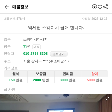
매물정보
매물번호 57846
수정일 2025-12-16
역세권 스웨디시 급매 합니다.
업종
스웨디시마사지
평수
평
㎡
연락처
전화걸기
주소
서울 강서구 **** (주소비공개)
가격정보
월세
보증금
권리금
합계
만원
만원
만원
만원
샵 사진