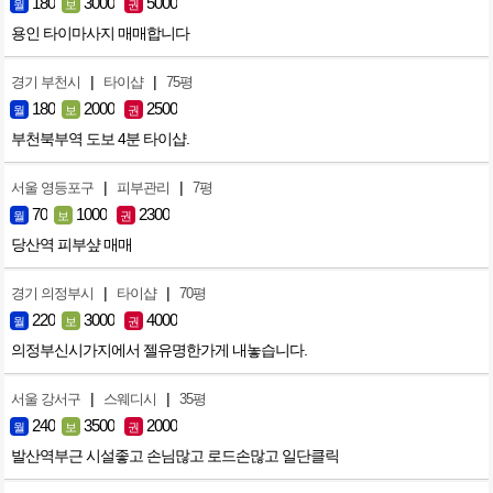
180
3000
5000
월
보
권
용인 타이마사지 매매합니다
|
|
경기 부천시
타이샵
75평
180
2000
2500
월
보
권
부천북부역 도보 4분 타이샵.
|
|
서울 영등포구
피부관리
7평
70
1000
2300
월
보
권
당산역 피부샾 매매
|
|
경기 의정부시
타이샵
70평
220
3000
4000
월
보
권
의정부신시가지에서 젤유명한가게 내놓습니다.
|
|
서울 강서구
스웨디시
35평
240
3500
2000
월
보
권
발산역부근 시설좋고 손님많고 로드손많고 일단클릭