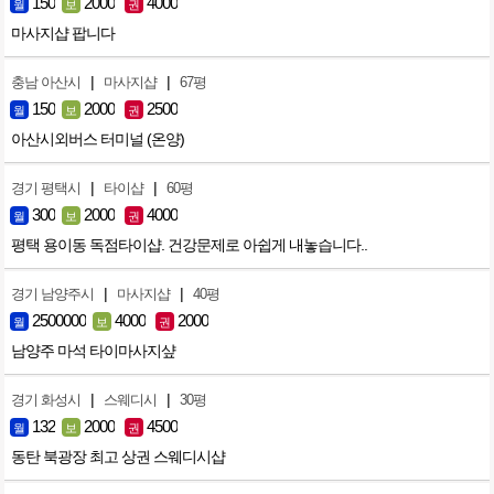
150
2000
4000
월
보
권
마사지샵 팝니다
|
|
충남 아산시
마사지샵
67평
150
2000
2500
월
보
권
아산시외버스 터미널 (온양)
|
|
경기 평택시
타이샵
60평
300
2000
4000
월
보
권
평택 용이동 독점타이샵. 건강문제로 아쉽게 내놓습니다..
|
|
경기 남양주시
마사지샵
40평
2500000
4000
2000
월
보
권
남양주 마석 타이마사지샾
|
|
경기 화성시
스웨디시
30평
132
2000
4500
월
보
권
동탄 북광장 최고 상권 스웨디시샵