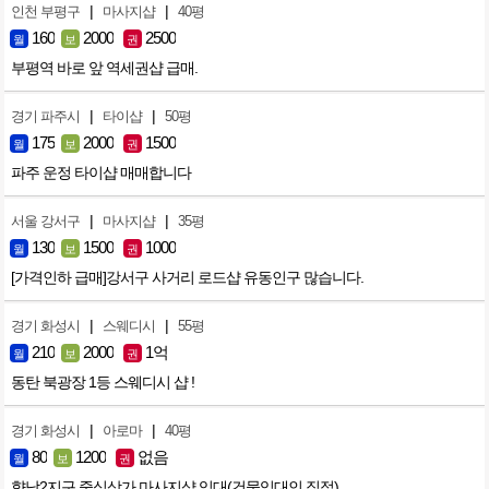
|
|
인천 부평구
마사지샵
40평
160
2000
2500
월
보
권
부평역 바로 앞 역세권샵 급매.
|
|
경기 파주시
타이샵
50평
175
2000
1500
월
보
권
파주 운정 타이샵 매매합니다
|
|
서울 강서구
마사지샵
35평
130
1500
1000
월
보
권
[가격인하 급매]강서구 사거리 로드샵 유동인구 많습니다.
|
|
경기 화성시
스웨디시
55평
210
2000
1억
월
보
권
동탄 북광장 1등 스웨디시 샵 !
|
|
경기 화성시
아로마
40평
80
1200
없음
월
보
권
향남2지구 중심상가 마사지샵 임대(건물임대인 직접)