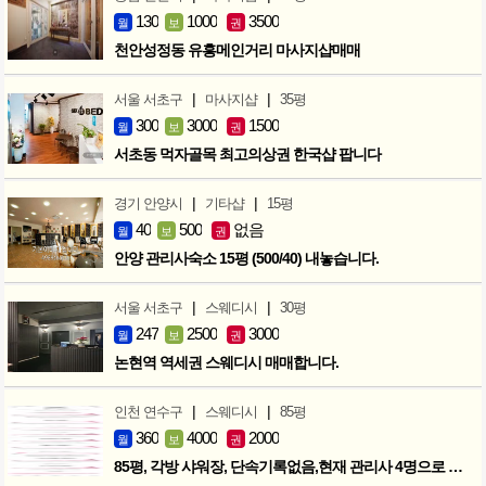
130
1000
3500
월
보
권
천안성정동 유흥메인거리 마사지샵매매
|
|
서울 서초구
마사지샵
35평
300
3000
1500
월
보
권
서초동 먹자골목 최고의상권 한국샵 팝니다
|
|
경기 안양시
기타샵
15평
40
500
없음
월
보
권
안양 관리사숙소 15평 (500/40) 내놓습니다.
|
|
서울 서초구
스웨디시
30평
247
2500
3000
월
보
권
논현역 역세권 스웨디시 매매합니다.
|
|
인천 연수구
스웨디시
85평
360
4000
2000
월
보
권
85평, 각방 샤워장, 단속기록없음,현재 관리사 4명으로 성업중