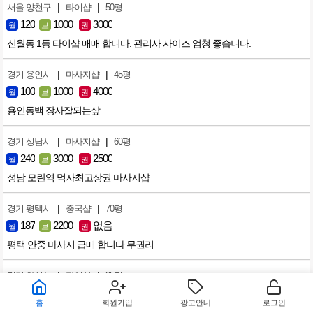
|
|
서울 양천구
타이샵
50평
120
1000
3000
월
보
권
신월동 1등 타이샵 매매 합니다. 관리사 사이즈 엄청 좋습니다.
|
|
경기 용인시
마사지샵
45평
100
1000
4000
월
보
권
용인동백 장사잘되는샆
|
|
경기 성남시
마사지샵
60평
240
3000
2500
월
보
권
성남 모란역 먹자최고상권 마사지샵
|
|
경기 평택시
중국샵
70평
187
2200
없음
월
보
권
평택 안중 마사지 급매 합니다 무권리
|
|
경기 화성시
타이샵
35평
100
2000
2500
월
보
권
홈
회원가입
광고안내
로그인
향남 2지구 단골많고 깔끔한샵 급하게 내놓습니다