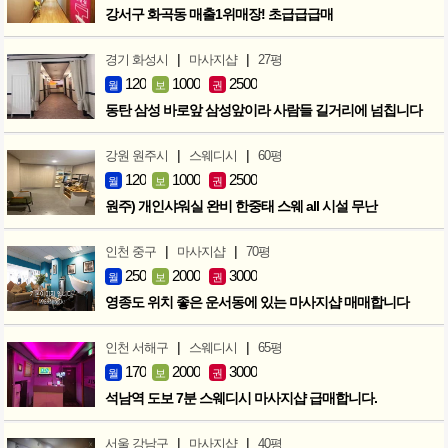
강서구 화곡동 매출1위매장! 초급급급매
|
|
경기 화성시
마사지샵
27평
120
1000
2500
월
보
권
동탄 삼성 바로앞 삼성앞이라 사람들 길거리에 넘칩니다
|
|
강원 원주시
스웨디시
60평
120
1000
2500
월
보
권
원주) 개인샤워실 완비 한중태 스웨 all 시설 무난
|
|
인천 중구
마사지샵
70평
250
2000
3000
월
보
권
영종도 위치 좋은 운서동에 있는 마사지샵 매매합니다
|
|
인천 서해구
스웨디시
65평
170
2000
3000
월
보
권
석남역 도보 7분 스웨디시 마사지샵 급매합니다.
|
|
서울 강남구
마사지샵
40평