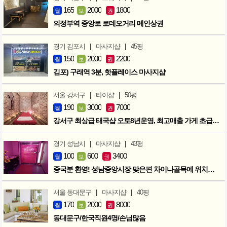
165
2000
1800
월
보
권
의정부역 중앙로 로데오거리 메인상권
|
|
경기 김포시
마사지샵
45평
150
2000
2200
월
보
권
김포) 구래역 3분, 핫플레이스 마사지샵
|
|
서울 강서구
타이샵
50평
190
3000
7000
월
보
권
강서구 최상급 태국샵 오토8년운영, 최고매출 가게 초급매!!!
|
|
경기 성남시
마사지샵
43평
100
600
3400
월
보
권
중국분 환영! 성남중앙시장 맞은편 차이나골목에 위치한 마사지샵
|
|
서울 동대문구
마사지샵
40평
170
2000
8000
월
보
권
동대문구/한국직원4명/손님많음