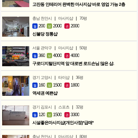
고잔동 인테리어 완벽한 마사지샵 바로 영업 가능 2층
|
|
충남 천안시
마사지샵
70평
200
2000
2000
월
보
권
신불당 정통샵
|
|
서울 관악구
마사지샵
50평
360
4000
4000
월
보
권
구로디지털단지역 앞 대로변 로드손님 많은 샵.
|
|
경기 고양시
타이샵
36평
160
1500
1800
월
보
권
역세권 예쁜샵
|
|
경기 김포시
스포츠
32평
120
1500
3300
월
보
권
시설좋은마사지샵(개인사정)*급매*
|
|
충남 천안시
마사지샵
80평