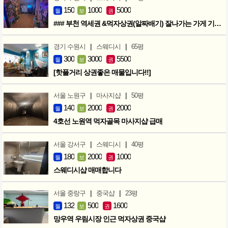
150
1000
5000
월
보
권
### 부천 역세권 &먹자상권(알짜배기) 잘나가는 가게 기회입니다 ###
|
|
경기 수원시
스웨디시
65평
300
3000
5500
월
보
권
[핫플거리 상권좋은 매물입니다!!]
|
|
서울 노원구
마사지샵
50평
140
2000
2000
월
보
권
4호선 노원역 먹자골목 마사지샵 급매
|
|
서울 강서구
스웨디시
40평
180
2000
1000
월
보
권
스웨디시샵 매매합니다
|
|
서울 중랑구
중국샵
23평
132
500
1600
월
보
권
망우역 우림시장 인근 먹자상권 중국샵