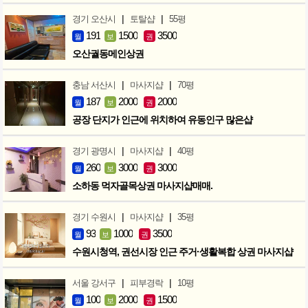
|
|
경기 오산시
토탈샵
55평
191
1500
3500
월
보
권
오산궐동메인상권
|
|
충남 서산시
마사지샵
70평
187
2000
2000
월
보
권
공장 단지가 인근에 위치하여 유동인구 많은샵
|
|
경기 광명시
마사지샵
40평
260
3000
3000
월
보
권
소하동 먹자골목상권 마사지샵매매.
|
|
경기 수원시
마사지샵
35평
93
1000
3500
월
보
권
수원시청역, 권선시장 인근 주거·생활복합 상권 마사지샵
|
|
서울 강서구
피부경락
10평
100
2000
1500
월
보
권