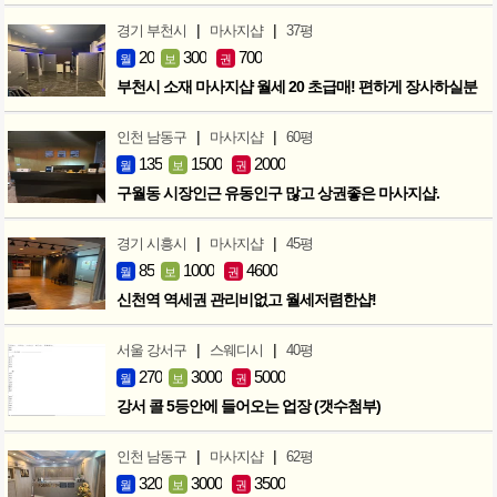
|
|
경기 부천시
마사지샵
37평
20
300
700
월
보
권
부천시 소재 마사지샵 월세 20 초급매! 편하게 장사하실분
|
|
인천 남동구
마사지샵
60평
135
1500
2000
월
보
권
구월동 시장인근 유동인구 많고 상권좋은 마사지샵.
|
|
경기 시흥시
마사지샵
45평
85
1000
4600
월
보
권
신천역 역세권 관리비없고 월세저렴한샵!
|
|
서울 강서구
스웨디시
40평
270
3000
5000
월
보
권
강서 콜 5등안에 들어오는 업장 (갯수첨부)
|
|
인천 남동구
마사지샵
62평
320
3000
3500
월
보
권