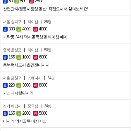
50
500
2500
월
보
권
산업단지/정통시장상권 샵! 직접오셔서 살펴보세요!
|
|
서울 송파구
타이샵
85평
330
4000
4000
월
보
권
가락동 24시 먹자골목상권 타이샵 매매
|
|
충북 음성군
타이샵
50평
165
1000
6000
월
보
권
충북혁시도시 초건전마사지
|
|
서울 금천구
스웨디시
34평
220
3000
8000
월
보
권
가산디지털단지역
|
|
경기 하남시
중국샵
34평
165
2000
5000
월
보
권
미사역 먹자골목 마사지샵