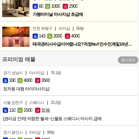
60
1000
2900
월
보
권
가평터미널 마사지샵 초급매
|
|
인천 부평구
타이샵
60평
143
2000
4000
월
보
권
태국관리사수급이어렵나요?걱정No!!인수인계및10년노하우 모두승계
프리미엄 매물
광고안내
|
|
경기 성남시
마사지샵
76.1평
330
4000
3500
월
보
권
정자동 대형 타이마사지샵
|
|
서울 양천구
스웨디시
33.2평
110
1500
없음
월
보
권
[권리금 인하] 저렴한 월세~신월동 스웨디시 마사지 급매
|
|
경기 용인시
타이샵
99평