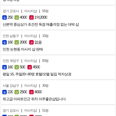
|
|
경기 군포시
마사지샵
55평
250
4000
1억2000
월
보
권
산본역 중심상가 초건전 독점 매출걱정 없는 대박 샵
|
|
인천 남동구
마사지샵
33평
160
2000
없음
월
보
권
인천 논현동 마사지 샵 판매
|
|
인천 계양구
마사지샵
83평
160
500
4500
월
보
권
평일 15, 주말20~30명 호텔/모텔 밀집 먹자상권
|
|
서울 강남구
마사지샵
30평
220
2500
4000
월
보
권
최고급 아파트인근 위치 아주좋은샵입니다.
|
|
경기 김포시
마사지샵
51평