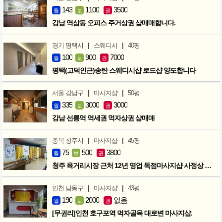
143
1100
3500
월
보
권
강남 역삼동 오피스 주거상권 샵매매합니다.
|
|
경기 평택시
스웨디시
40평
100
900
7000
월
보
권
평택(고덕인근)송탄 스웨디시샵 로드샵 양도합니다
|
|
서울 강남구
마사지샵
50평
335
3000
3000
월
보
권
강남 선릉역 역세권 먹자상권 샵매매
|
|
충북 청주시
마사지샵
45평
75
500
3800
월
보
권
청주 육거리시장 근처 12년 영업 독점마사지샵 사정상 급매합니다.
|
|
인천 남동구
마사지샵
43평
190
2000
없음
월
보
권
[무권리]인천 호구포역 먹자골목 대로변 마사지샵.