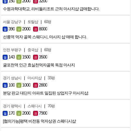
150
2000
3200
월
보
권
수원과학대학교, 라비돌리조트 근처 마사지샵 급매합니다.
|
|
서울 강남구
토탈샵
60평
390
2000
8000
월
보
권
선릉역 먹자 골목 스웨디시, 마사지 샵 매매 합니다.
|
|
인천 부평구
중국샵
60평
143
1500
3500
월
보
권
굴포천역 인근 효실천먹자골목 독점 마사지
|
|
경기 성남시
마사지샵
33평
100
1000
2800
월
보
권
분당 판교 대단지 아파트 밀집된 상업지구 마사지샵.
|
|
경기 평택시
스웨디시
70평
170
2000
7900
월
보
권
[협의가능]평택 비전동 먹자상권 스웨디시샵