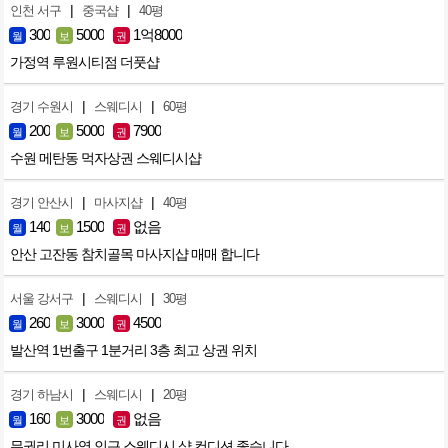
|
|
인천 서구
중국샵
40평
300
5000
1억8000
월
보
권
가정역 루원시티점 더풋샵
|
|
경기 수원시
스웨디시
60평
200
5000
7900
월
보
권
수원 메탄동 먹자상권 스웨디시샵
|
|
경기 안산시
마사지샵
40평
140
1500
없음
월
보
권
안산 고잔동 참치골목 마사지샵 매매 합니다
|
|
서울 강서구
스웨디시
30평
260
3000
4500
월
보
권
발산역 1번출구 1분거리 3층 최고 상권 위치
|
|
경기 하남시
스웨디시
20평
160
3000
없음
월
보
권
무권리 미사역 인근 스웨디시 샵 컨디션 좋습니다