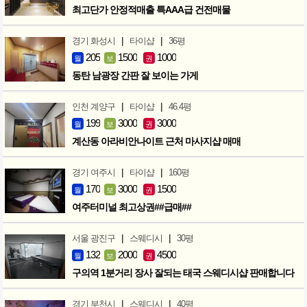
최고단가 안정적매출 특AAA급 건전매물
|
|
경기 화성시
타이샵
36평
205
1500
1000
월
보
권
동탄 남광장 간판 잘 보이는 가게
|
|
인천 계양구
타이샵
46.4평
199
3000
3000
월
보
권
계산동 아라비안나이트 근처 마사지샵 매매
|
|
경기 여주시
타이샵
160평
170
3000
1500
월
보
권
여주터미널 최고상권##급매##
|
|
서울 광진구
스웨디시
30평
132
2000
4500
월
보
권
구의역 1분거리 장사 잘되는 태국 스웨디시샵 판매합니다
|
|
경기 부천시
스웨디시
40평