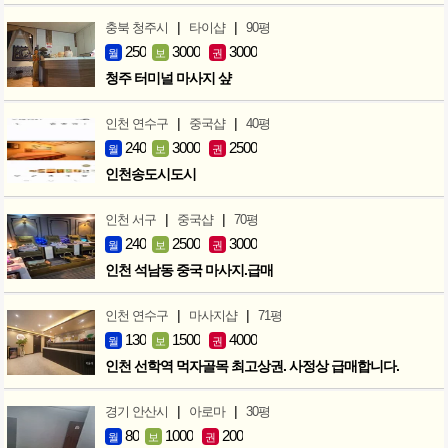
|
|
충북 청주시
타이샵
90평
250
3000
3000
월
보
권
청주 터미널 마사지 샾
|
|
인천 연수구
중국샵
40평
240
3000
2500
월
보
권
인천송도시도시
|
|
인천 서구
중국샵
70평
240
2500
3000
월
보
권
인천 석남동 중국 마사지.급매
|
|
인천 연수구
마사지샵
71평
130
1500
4000
월
보
권
인천 선학역 먹자골목 최고상권. 사정상 급매합니다.
|
|
경기 안산시
아로마
30평
80
1000
200
월
보
권