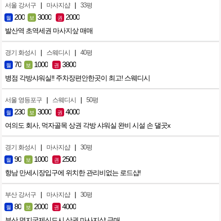
|
|
서울 강서구
마사지샵
33평
200
3000
2000
월
보
권
발산역 초역세권 마사지샆 매매
|
|
경기 화성시
스웨디시
40평
70
1000
3800
월
보
권
병점 각방샤워실!! 주차장편안한곳이 최고! 스웨디시
|
|
서울 영등포구
스웨디시
50평
230
3000
4000
월
보
권
여의도 회사, 먹자골목 상권 각방 샤워실 완비 시설 손 댈곳x
|
|
경기 화성시
마사지샵
30평
90
1000
2500
월
보
권
향남 만세시장입구에 위치한 관리비없는 로드샵!
|
|
부산 강서구
마사지샵
30평
80
2000
4000
월
보
권
부산 명지국제신도시 상권 마사지샵 급매.