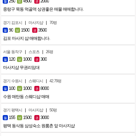
250
4500
2000
월
보
권
중랑구 묵동 먹골역 상권좋은 매물 매매합니다.
|
|
경기 김포시
마사지샵
70평
90
1500
3500
월
보
권
김포 마사지 샵 매매합니다.
|
|
서울 동작구
스포츠
26평
120
1000
300
월
보
권
마사지샵 무권리임대
|
|
경기 수원시
스웨디시
42.79평
100
1000
8000
월
보
권
수원 매탄동 스웨디샵 매매
|
|
경기 평택시
마사지샵
50평
155
1500
3000
월
보
권
평택 동삭동 삼성숙소 원룸촌 앞 마사지샵