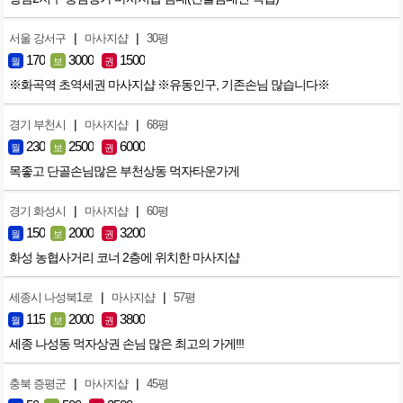
|
|
서울 강서구
마사지샵
30평
170
3000
1500
월
보
권
※화곡역 초역세권 마사지샵 ※유동인구, 기존손님 많습니다※
|
|
경기 부천시
마사지샵
68평
230
2500
6000
월
보
권
목좋고 단골손님많은 부천상동 먹자타운가게
|
|
경기 화성시
마사지샵
60평
150
2000
3200
월
보
권
화성 농협사거리 코너 2층에 위치한 마사지샵
|
|
세종시 나성북1로
마사지샵
57평
115
2000
3800
월
보
권
세종 나성동 먹자상권 손님 많은 최고의 가게!!!
|
|
충북 증평군
마사지샵
45평