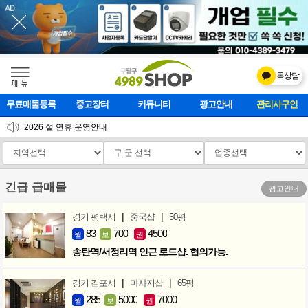
톡상담
메    뉴
무료매물등록
중고장터
커뮤니티
광고안내
마사지클럽
2026 설 연휴 운영안내
[업데이트]모바일 하단 고정메뉴 추가
[업데이트] 개선사항 안내
긴급 급매물
광고안내
|
|
경기 평택시
중국샵
50평
83
700
4500
월
보
권
송탄역/서정리역 인근 로드샵. 협의가능.
|
|
경기 김포시
마사지샵
65평
285
5000
7000
월
보
권