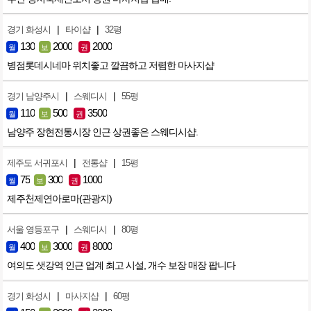
|
|
경기 화성시
타이샵
32평
130
2000
2000
월
보
권
병점롯데시네마 위치좋고 깔끔하고 저렴한 마사지샵
|
|
경기 남양주시
스웨디시
55평
110
500
3500
월
보
권
남양주 장현전통시장 인근 상권좋은 스웨디시샵.
|
|
제주도 서귀포시
전통샵
15평
75
300
1000
월
보
권
제주천제연아로마(관광지)
|
|
서울 영등포구
스웨디시
80평
400
3000
8000
월
보
권
여의도 샛강역 인근 업계 최고 시설, 개수 보장 매장 팝니다
|
|
경기 화성시
마사지샵
60평