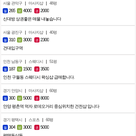
|
|
서울 관악구
마사지샵
48평
265
4000
2000
월
보
권
신대방 상권좋은 매물 내놓습니다
|
|
서울 광진구
마사지샵
40평
310
3000
2300
월
보
권
건대입구역
|
|
인천 남동구
스웨디시
51평
187
1500
3500
월
보
권
인천 구월동 스웨디시 왁싱샵 급매합니다.
|
|
경기 안양시
마사지샵
60평
300
5000
8000
월
보
권
안양 평촌역 먹자 로데오거리 중심위치한 건전샵 입니다
|
|
경기 평택시
스포츠
60평
304
3000
5000
월
보
권
평택동삭동