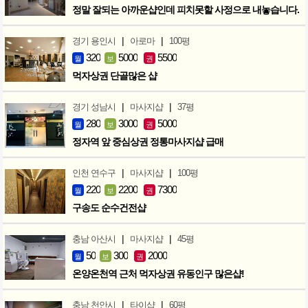
정말 잘되는 아까운샵인데 피치못할 사정으로 내놓습니다.
|
|
경기 용인시
아로마
100평
320
5000
5500
월
보
권
먹자상권 단골많은 샵
|
|
경기 성남시
마사지샵
37평
280
3000
5000
월
보
권
정자역 앞 중심상권 정통마사지샵 급매
|
|
인천 연수구
마사지샵
100평
220
2200
7300
월
보
권
구송도 순수건전샵
|
|
충남 아산시
마사지샵
45평
50
300
2000
월
보
권
온양온천역 근처 먹자상권 유동인구 많은샵!
|
|
충남 천안시
타이샵
60평