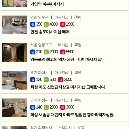
가양역 피부&마사지
|
|
인천 연수구
마사지샵
80평
350
4000
1900
월
보
권
인천 송도마사지샵 매매
|
|
서울 영등포구
타이샵
40평
210
2000
5500
월
보
권
영등포역 최고의 먹자 상권 -- 타이마시지 샵 --
|
|
경기 화성시
마사지샵
30평
120
500
2000
월
보
권
화성 마도 산업단지상권 마사지샵 급매합니다.
|
|
경기 화성시
마사지샵
40평
140
2000
3000
월
보
권
화성 새솔동 대단지 아파트 밀집된 항아리먹자상권.
|
|
경기 의정부시
스웨디시
42평