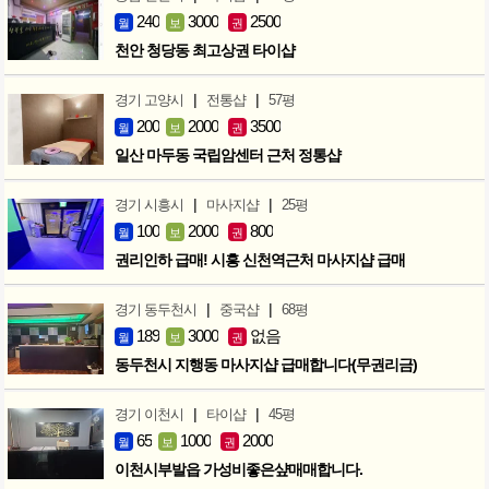
240
3000
2500
월
보
권
천안 청당동 최고상권 타이샵
|
|
경기 고양시
전통샵
57평
200
2000
3500
월
보
권
일산 마두동 국립암센터 근처 정통샵
|
|
경기 시흥시
마사지샵
25평
100
2000
800
월
보
권
권리인하 급매! 시흥 신천역근처 마사지샵 급매
|
|
경기 동두천시
중국샵
68평
189
3000
없음
월
보
권
동두천시 지행동 마사지샵 급매합니다(무권리금)
|
|
경기 이천시
타이샵
45평
65
1000
2000
월
보
권
이천시부발읍 가성비좋은샾매매합니다.