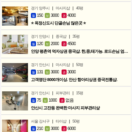
|
|
경기 양주시
마사지샵
40평
150
3000
4000
월
보
권
⭐ 옥정신도시 단골손님 많은곳 ⭐
|
|
경기 안양시
중국샵
35평
120
2000
4500
월
보
권
안양 평촌역 먹자상권 중국샵. 한,중,태가능. 로드손님 엄청많아요!
|
|
경기 안산시
마사지샵
50평
131
3000
3000
월
보
권
고객명단 8000개이상. 안산 항아리상권 중국전통샵.
|
|
경기 안산시
피부관리
15평
75
1000
없음
월
보
권
안산시 고잔동 완벽한 마사지 피부관리샾
|
|
서울 강서구
타이샵
50평
210
3000
6000
월
보
권