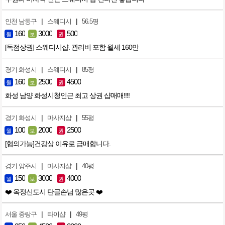
|
|
인천 남동구
스웨디시
56.5평
160
3000
500
월
보
권
[독점상권] 스웨디시샵. 관리비 포함 월세 160만
|
|
경기 화성시
스웨디시
85평
160
2500
4500
월
보
권
화성 남양 화성시청인근 최고 상권 샵매매!!!!
|
|
경기 화성시
마사지샵
55평
100
2000
2500
월
보
권
[협의가능]건강상 이유로 급매합니다.
|
|
경기 양주시
마사지샵
40평
150
3000
4000
월
보
권
❤️ 옥정신도시 단골손님 많은곳 ❤️
|
|
서울 중랑구
타이샵
49평