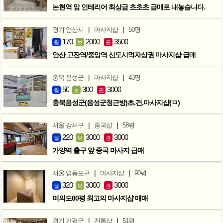
논현역 앞 인테리어 최상급 초초초 급매로 내놓습니다.
|
|
경기 안산시
마사지샵
50평
170
2000
3500
월
보
권
안산 고잔역/중앙역 신도시먹자상권 마사지샵 급매
|
|
충북 음성군
마사지샵
43평
50
300
3000
월
보
권
충북음성군(음성군청근방)초.건.마사지샵(ㅁ)
|
|
서울 강서구
중국샵
58평
220
3000
3000
월
보
권
가양역 출구 앞 중국 마사지 급매
|
|
서울 영등포구
마사지샵
90평
320
3000
3000
월
보
권
여의도80평 최고의 마사지샵 매매
|
|
경기 가평군
전통샵
51평