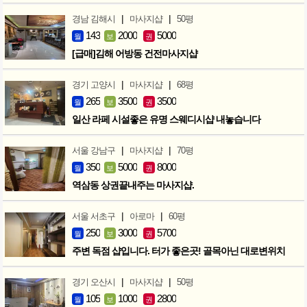
|
|
경남 김해시
마사지샵
50평
143
2000
5000
월
보
권
[급매]김해 어방동 건전마사지샵
|
|
경기 고양시
마사지샵
68평
265
3500
3500
월
보
권
일산 라페 시설좋은 유명 스웨디시샵 내놓습니다
|
|
서울 강남구
마사지샵
70평
350
5000
8000
월
보
권
역삼동 상권끝내주는 마사지샵.
|
|
서울 서초구
아로마
60평
250
3000
5700
월
보
권
주변 독점 샵입니다. 터가 좋은곳! 골목아닌 대로변위치
|
|
경기 오산시
마사지샵
50평
105
1000
2800
월
보
권