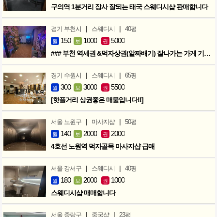
구의역 1분거리 장사 잘되는 태국 스웨디시샵 판매합니다
|
|
경기 부천시
스웨디시
40평
150
1000
5000
월
보
권
### 부천 역세권 &먹자상권(알짜배기) 잘나가는 가게 기회입니다 ###
|
|
경기 수원시
스웨디시
65평
300
3000
5500
월
보
권
[핫플거리 상권좋은 매물입니다!!]
|
|
서울 노원구
마사지샵
50평
140
2000
2000
월
보
권
4호선 노원역 먹자골목 마사지샵 급매
|
|
서울 강서구
스웨디시
40평
180
2000
1000
월
보
권
스웨디시샵 매매합니다
|
|
서울 중랑구
중국샵
23평