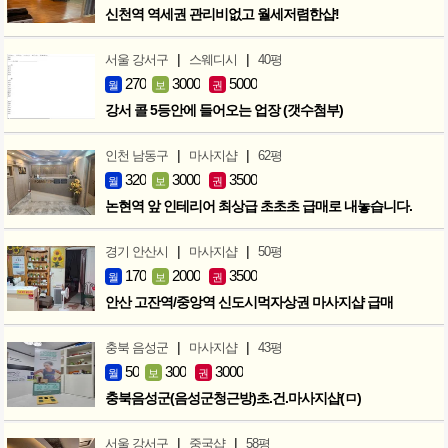
신천역 역세권 관리비없고 월세저렴한샵!
|
|
서울 강서구
스웨디시
40평
270
3000
5000
월
보
권
강서 콜 5등안에 들어오는 업장 (갯수첨부)
|
|
인천 남동구
마사지샵
62평
320
3000
3500
월
보
권
논현역 앞 인테리어 최상급 초초초 급매로 내놓습니다.
|
|
경기 안산시
마사지샵
50평
170
2000
3500
월
보
권
안산 고잔역/중앙역 신도시먹자상권 마사지샵 급매
|
|
충북 음성군
마사지샵
43평
50
300
3000
월
보
권
충북음성군(음성군청근방)초.건.마사지샵(ㅁ)
|
|
서울 강서구
중국샵
58평