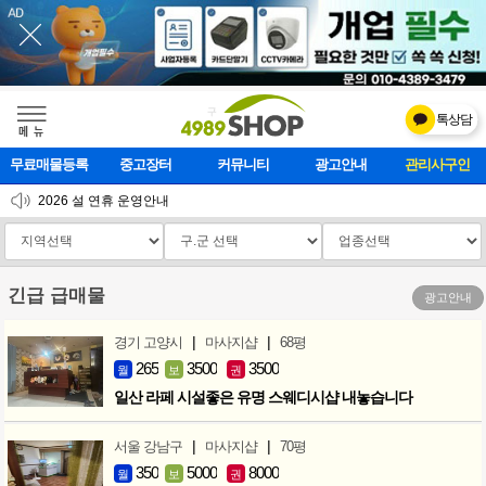
톡상담
메    뉴
무료매물등록
중고장터
커뮤니티
광고안내
마사지클럽
2026 설 연휴 운영안내
[업데이트]모바일 하단 고정메뉴 추가
[업데이트] 개선사항 안내
긴급 급매물
광고안내
|
|
경기 고양시
마사지샵
68평
265
3500
3500
월
보
권
일산 라페 시설좋은 유명 스웨디시샵 내놓습니다
|
|
서울 강남구
마사지샵
70평
350
5000
8000
월
보
권