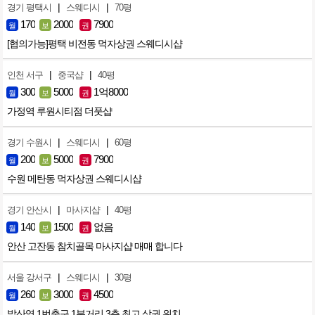
|
|
경기 평택시
스웨디시
70평
170
2000
7900
월
보
권
[협의가능]평택 비전동 먹자상권 스웨디시샵
|
|
인천 서구
중국샵
40평
300
5000
1억8000
월
보
권
가정역 루원시티점 더풋샵
|
|
경기 수원시
스웨디시
60평
200
5000
7900
월
보
권
수원 메탄동 먹자상권 스웨디시샵
|
|
경기 안산시
마사지샵
40평
140
1500
없음
월
보
권
안산 고잔동 참치골목 마사지샵 매매 합니다
|
|
서울 강서구
스웨디시
30평
260
3000
4500
월
보
권
발산역 1번출구 1분거리 3층 최고 상권 위치