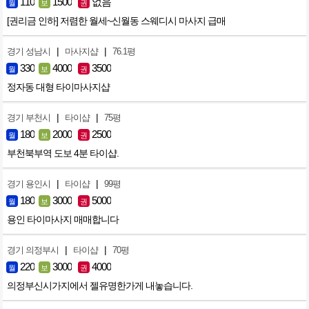
110
1500
없음
월
보
권
[권리금 인하] 저렴한 월세~신월동 스웨디시 마사지 급매
|
|
경기 성남시
마사지샵
76.1평
330
4000
3500
월
보
권
정자동 대형 타이마사지샵
|
|
경기 부천시
타이샵
75평
180
2000
2500
월
보
권
부천북부역 도보 4분 타이샵.
|
|
경기 용인시
타이샵
99평
180
3000
5000
월
보
권
용인 타이마사지 매매합니다
|
|
경기 의정부시
타이샵
70평
220
3000
4000
월
보
권
의정부신시가지에서 젤유명한가게 내놓습니다.