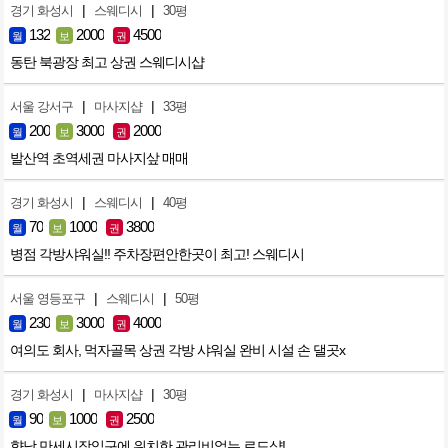
|
|
경기 화성시
스웨디시
30평
132
2000
4500
월
보
권
동탄 북광장 최고 상권 스웨디시샵
|
|
서울 강서구
마사지샵
33평
200
3000
2000
월
보
권
발산역 초역세권 마사지샆 매매
|
|
경기 화성시
스웨디시
40평
70
1000
3800
월
보
권
병점 각방샤워실!! 주차장편안한곳이 최고! 스웨디시
|
|
서울 영등포구
스웨디시
50평
230
3000
4000
월
보
권
여의도 회사, 먹자골목 상권 각방 샤워실 완비 시설 손 댈곳x
|
|
경기 화성시
마사지샵
30평
90
1000
2500
월
보
권
향남 만세시장입구에 위치한 관리비없는 로드샵!