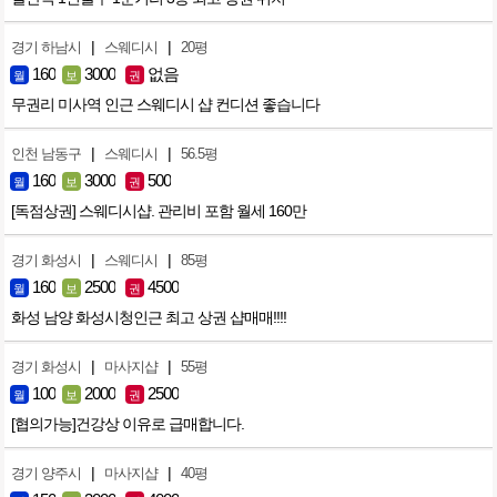
|
|
경기 하남시
스웨디시
20평
160
3000
없음
월
보
권
무권리 미사역 인근 스웨디시 샵 컨디션 좋습니다
|
|
인천 남동구
스웨디시
56.5평
160
3000
500
월
보
권
[독점상권] 스웨디시샵. 관리비 포함 월세 160만
|
|
경기 화성시
스웨디시
85평
160
2500
4500
월
보
권
화성 남양 화성시청인근 최고 상권 샵매매!!!!
|
|
경기 화성시
마사지샵
55평
100
2000
2500
월
보
권
[협의가능]건강상 이유로 급매합니다.
|
|
경기 양주시
마사지샵
40평