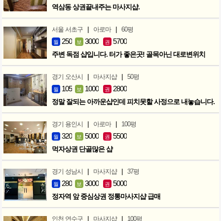
역삼동 상권끝내주는 마사지샵.
|
|
서울 서초구
아로마
60평
250
3000
5700
월
보
권
주변 독점 샵입니다. 터가 좋은곳! 골목아닌 대로변위치
|
|
경기 오산시
마사지샵
50평
105
1000
2800
월
보
권
정말 잘되는 아까운샵인데 피치못할 사정으로 내놓습니다.
|
|
경기 용인시
아로마
100평
320
5000
5500
월
보
권
먹자상권 단골많은 샵
|
|
경기 성남시
마사지샵
37평
280
3000
5000
월
보
권
정자역 앞 중심상권 정통마사지샵 급매
|
|
인천 연수구
마사지샵
100평