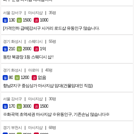
|
|
서울 강서구
마사지샵
35평
130
1500
1000
월
보
권
[가격인하 급매]강서구 사거리 로드샵 유동인구 많습니다.
|
|
경기 화성시
스웨디시
55평
210
2000
1억
월
보
권
동탄 북광장 1등 스웨디시 샵 !
|
|
경기 화성시
아로마
40평
80
1200
없음
월
보
권
향남2지구 중심상가 마사지샵 임대(건물임대인 직접)
|
|
서울 강서구
마사지샵
30평
170
3000
1500
월
보
권
※화곡역 초역세권 마사지샵 ※유동인구, 기존손님 많습니다※
|
|
경기 부천시
마사지샵
68평