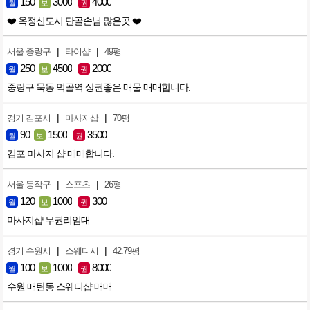
150
3000
4000
월
보
권
❤️ 옥정신도시 단골손님 많은곳 ❤️
|
|
서울 중랑구
타이샵
49평
250
4500
2000
월
보
권
중랑구 묵동 먹골역 상권좋은 매물 매매합니다.
|
|
경기 김포시
마사지샵
70평
90
1500
3500
월
보
권
김포 마사지 샵 매매합니다.
|
|
서울 동작구
스포츠
26평
120
1000
300
월
보
권
마사지샵 무권리임대
|
|
경기 수원시
스웨디시
42.79평
100
1000
8000
월
보
권
수원 매탄동 스웨디샵 매매