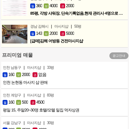
360
4000
2000
월
보
권
85평, 각방 샤워장, 단속기록없음,현재 관리사 4명으로 성업중
|
|
경남 김해시
마사지샵
50평
143
2000
5000
월
보
권
[급매]김해 어방동 건전마사지샵
프리미엄 매물
광고안내
|
|
인천 남동구
마사지샵
33평
160
2000
없음
월
보
권
인천 논현동 마사지 샵 판매
|
|
인천 계양구
마사지샵
83평
160
500
4500
월
보
권
평일 15, 주말20~30명 호텔/모텔 밀집 먹자상권
|
|
서울 강남구
마사지샵
30평