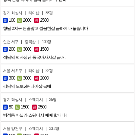
|
|
경기 화성시
타이샵
35평
100
2000
2500
월
보
권
향남 2지구 단골많고 깔끔한샵 급하게 내놓습니다
|
|
인천 서구
중국샵
100평
200
3000
1500
월
보
권
석남역 먹자상권 중국마사지샵 급매.
|
|
서울 서초구
타이샵
32평
300
3000
2000
월
보
권
강남역 도보5분 타이샵 급매
|
|
경기 화성시
스웨디시
35평
80
1500
2500
월
보
권
병점동 바닐라 스웨디시 매매 합니다 !
|
|
서울 양천구
스웨디시
33.2평