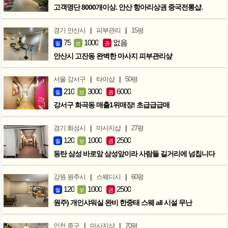
고객명단 8000개이상. 안산 항아리상권 중국전통샵.
|
|
경기 안산시
피부관리
15평
75
1000
없음
월
보
권
안산시 고잔동 완벽한 마사지 피부관리샾
|
|
서울 강서구
타이샵
50평
210
3000
6000
월
보
권
강서구 화곡동 매출1위매장! 초급급급매
|
|
경기 화성시
마사지샵
27평
120
1000
2500
월
보
권
동탄 삼성 바로앞 삼성앞이라 사람들 길거리에 넘칩니다
|
|
강원 원주시
스웨디시
60평
120
1000
2500
월
보
권
원주) 개인샤워실 완비 한중태 스웨 all 시설 무난
|
|
인천 중구
마사지샵
70평