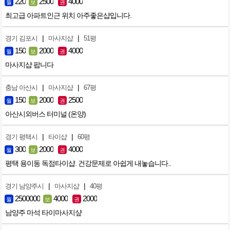
220
2500
4000
월
보
권
최고급 아파트인근 위치 아주좋은샵입니다.
|
|
경기 김포시
마사지샵
51평
150
2000
4000
월
보
권
마사지샵 팝니다
|
|
충남 아산시
마사지샵
67평
150
2000
2500
월
보
권
아산시외버스 터미널 (온양)
|
|
경기 평택시
타이샵
60평
300
2000
4000
월
보
권
평택 용이동 독점타이샵. 건강문제로 아쉽게 내놓습니다..
|
|
경기 남양주시
마사지샵
40평
2500000
4000
2000
월
보
권
남양주 마석 타이마사지샾