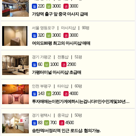
220
3000
3000
월
보
권
가양역 출구 앞 중국 마사지 급매
|
|
서울 영등포구
마사지샵
90평
320
3000
3000
월
보
권
여의도80평 최고의 마사지샵 매매
|
|
경기 가평군
전통샵
51평
60
1000
2900
월
보
권
가평터미널 마사지샵 초급매
|
|
인천 부평구
타이샵
60평
143
2000
4000
월
보
권
투자매매는이런가게에하시는겁니다!!인수인계및10년노하우 모두승계
|
|
경기 평택시
중국샵
50평
83
700
4500
월
보
권
송탄역/서정리역 인근 로드샵. 협의가능.