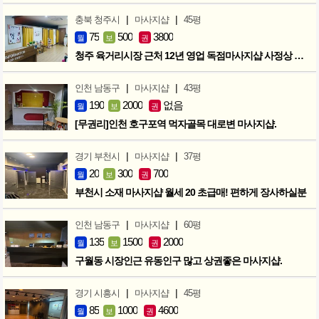
|
|
충북 청주시
마사지샵
45평
75
500
3800
월
보
권
청주 육거리시장 근처 12년 영업 독점마사지샵 사정상 급매합니다.
|
|
인천 남동구
마사지샵
43평
190
2000
없음
월
보
권
[무권리]인천 호구포역 먹자골목 대로변 마사지샵.
|
|
경기 부천시
마사지샵
37평
20
300
700
월
보
권
부천시 소재 마사지샵 월세 20 초급매! 편하게 장사하실분
|
|
인천 남동구
마사지샵
60평
135
1500
2000
월
보
권
구월동 시장인근 유동인구 많고 상권좋은 마사지샵.
|
|
경기 시흥시
마사지샵
45평
85
1000
4600
월
보
권