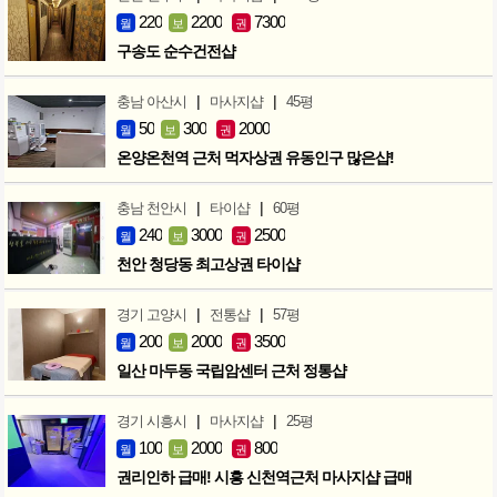
220
2200
7300
월
보
권
구송도 순수건전샵
|
|
충남 아산시
마사지샵
45평
50
300
2000
월
보
권
온양온천역 근처 먹자상권 유동인구 많은샵!
|
|
충남 천안시
타이샵
60평
240
3000
2500
월
보
권
천안 청당동 최고상권 타이샵
|
|
경기 고양시
전통샵
57평
200
2000
3500
월
보
권
일산 마두동 국립암센터 근처 정통샵
|
|
경기 시흥시
마사지샵
25평
100
2000
800
월
보
권
권리인하 급매! 시흥 신천역근처 마사지샵 급매