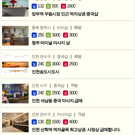
132
500
1600
월
보
권
망우역 우림시장 인근 먹자상권 중국샵
|
|
충북 청주시
타이샵
90평
250
3000
3000
월
보
권
청주 터미널 마사지 샾
|
|
인천 연수구
중국샵
40평
240
3000
2500
월
보
권
인천송도시도시
|
|
인천 서구
중국샵
70평
240
2500
3000
월
보
권
인천 석남동 중국 마사지.급매
|
|
인천 연수구
마사지샵
71평
130
1500
4000
월
보
권
인천 선학역 먹자골목 최고상권. 사정상 급매합니다.