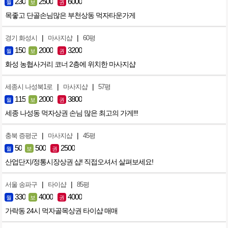
230
2500
6000
월
보
권
목좋고 단골손님많은 부천상동 먹자타운가게
|
|
경기 화성시
마사지샵
60평
150
2000
3200
월
보
권
화성 농협사거리 코너 2층에 위치한 마사지샵
|
|
세종시 나성북1로
마사지샵
57평
115
2000
3800
월
보
권
세종 나성동 먹자상권 손님 많은 최고의 가게!!!
|
|
충북 증평군
마사지샵
45평
50
500
2500
월
보
권
산업단지/정통시장상권 샵! 직접오셔서 살펴보세요!
|
|
서울 송파구
타이샵
85평
330
4000
4000
월
보
권
가락동 24시 먹자골목상권 타이샵 매매