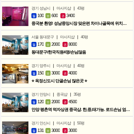
|
|
경기 성남시
마사지샵
43평
100
600
3400
월
보
권
중국분 환영! 성남중앙시장 맞은편 차이나골목에 위치한 마사지샵
|
|
서울 동대문구
마사지샵
40평
170
2000
8000
월
보
권
동대문구/한국직원4명/손님많음
|
|
경기 양주시
마사지샵
40평
150
3000
4000
월
보
권
⭐ 옥정신도시 단골손님 많은곳 ⭐
|
|
경기 안양시
중국샵
35평
120
2000
4500
월
보
권
안양 평촌역 먹자상권 중국샵. 한,중,태가능. 로드손님 엄청많아요!
|
|
경기 안산시
마사지샵
50평
131
3000
3000
월
보
권