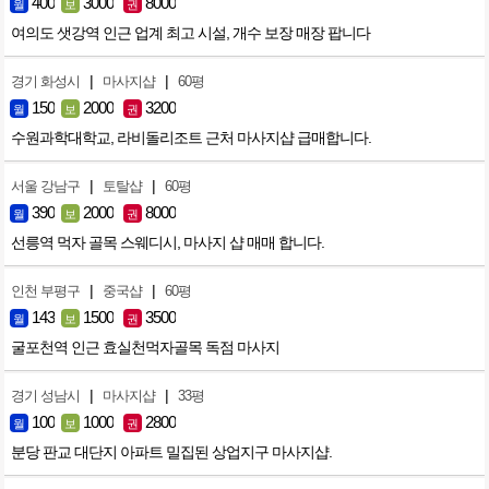
400
3000
8000
월
보
권
여의도 샛강역 인근 업계 최고 시설, 개수 보장 매장 팝니다
|
|
경기 화성시
마사지샵
60평
150
2000
3200
월
보
권
수원과학대학교, 라비돌리조트 근처 마사지샵 급매합니다.
|
|
서울 강남구
토탈샵
60평
390
2000
8000
월
보
권
선릉역 먹자 골목 스웨디시, 마사지 샵 매매 합니다.
|
|
인천 부평구
중국샵
60평
143
1500
3500
월
보
권
굴포천역 인근 효실천먹자골목 독점 마사지
|
|
경기 성남시
마사지샵
33평
100
1000
2800
월
보
권
분당 판교 대단지 아파트 밀집된 상업지구 마사지샵.