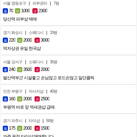
|
|
서울 영등포구
피부관리
7평
70
1000
2300
월
보
권
당산역 피부샾 매매
|
|
경기 화성시
스웨디시
33평
220
2000
3000
월
보
권
먹자상권 유일 한국샵
|
|
서울 강서구
스웨디시
35평
240
3500
2000
월
보
권
발산역부근 시설좋고 손님많고 로드손많고 일단클릭
|
|
인천 부평구
마사지샵
40평
160
2000
2500
월
보
권
부평역 바로 앞 역세권샵 급매.
|
|
경기 파주시
타이샵
50평
175
2000
1500
월
보
권
파주 운정 타이샵 매매합니다