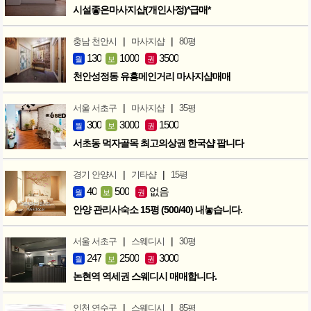
시설좋은마사지샵(개인사정)*급매*
|
|
충남 천안시
마사지샵
80평
130
1000
3500
월
보
권
천안성정동 유흥메인거리 마사지샵매매
|
|
서울 서초구
마사지샵
35평
300
3000
1500
월
보
권
서초동 먹자골목 최고의상권 한국샵 팝니다
|
|
경기 안양시
기타샵
15평
40
500
없음
월
보
권
안양 관리사숙소 15평 (500/40) 내놓습니다.
|
|
서울 서초구
스웨디시
30평
247
2500
3000
월
보
권
논현역 역세권 스웨디시 매매합니다.
|
|
인천 연수구
스웨디시
85평