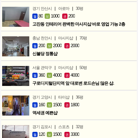
|
|
경기 안산시
아로마
30평
80
1000
200
월
보
권
고잔동 인테리어 완벽한 마사지샵 바로 영업 가능 2층
|
|
충남 천안시
마사지샵
70평
200
2000
2000
월
보
권
신불당 정통샵
|
|
서울 관악구
마사지샵
50평
360
4000
4000
월
보
권
구로디지털단지역 앞 대로변 로드손님 많은 샵.
|
|
경기 고양시
타이샵
36평
160
1500
1800
월
보
권
역세권 예쁜샵
|
|
경기 김포시
스포츠
32평
120
1500
3300
월
보
권