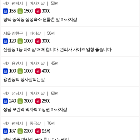
|
|
경기 평택시
마사지샵
50평
155
1500
3000
월
보
권
평택 동삭동 삼성숙소 원룸촌 앞 마사지샵
|
|
서울 양천구
타이샵
50평
120
1000
3000
월
보
권
신월동 1등 타이샵 매매 합니다. 관리사 사이즈 엄청 좋습니다.
|
|
경기 용인시
마사지샵
45평
100
1000
4000
월
보
권
용인동백 장사잘되는샆
|
|
경기 성남시
마사지샵
60평
240
3000
2500
월
보
권
성남 모란역 먹자최고상권 마사지샵
|
|
경기 평택시
중국샵
70평
187
2200
없음
월
보
권
평택 안중 마사지 급매 합니다 무권리