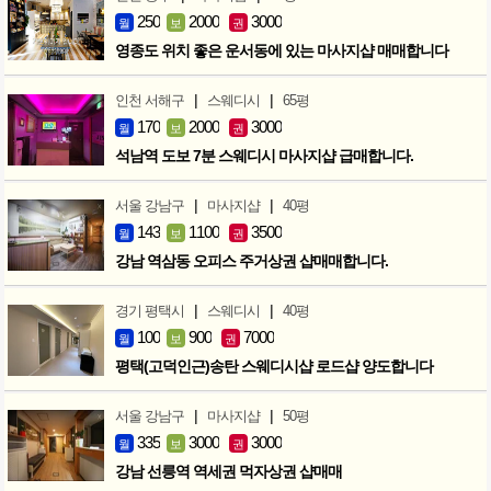
250
2000
3000
월
보
권
영종도 위치 좋은 운서동에 있는 마사지샵 매매합니다
|
|
인천 서해구
스웨디시
65평
170
2000
3000
월
보
권
석남역 도보 7분 스웨디시 마사지샵 급매합니다.
|
|
서울 강남구
마사지샵
40평
143
1100
3500
월
보
권
강남 역삼동 오피스 주거상권 샵매매합니다.
|
|
경기 평택시
스웨디시
40평
100
900
7000
월
보
권
평택(고덕인근)송탄 스웨디시샵 로드샵 양도합니다
|
|
서울 강남구
마사지샵
50평
335
3000
3000
월
보
권
강남 선릉역 역세권 먹자상권 샵매매