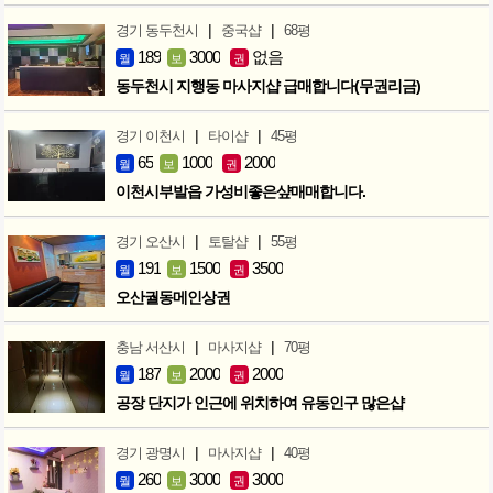
|
|
경기 동두천시
중국샵
68평
189
3000
없음
월
보
권
동두천시 지행동 마사지샵 급매합니다(무권리금)
|
|
경기 이천시
타이샵
45평
65
1000
2000
월
보
권
이천시부발읍 가성비좋은샾매매합니다.
|
|
경기 오산시
토탈샵
55평
191
1500
3500
월
보
권
오산궐동메인상권
|
|
충남 서산시
마사지샵
70평
187
2000
2000
월
보
권
공장 단지가 인근에 위치하여 유동인구 많은샵
|
|
경기 광명시
마사지샵
40평
260
3000
3000
월
보
권