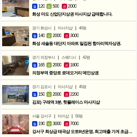
120
500
2000
월
보
권
화성 마도 산업단지상권 마사지샵 급매합니다.
|
|
경기 화성시
마사지샵
40평
140
2000
3000
월
보
권
화성 새솔동 대단지 아파트 밀집된 항아리먹자상권.
|
|
경기 의정부시
스웨디시
42평
165
2000
1800
월
보
권
의정부역 중앙로 로데오거리 메인상권
|
|
경기 김포시
마사지샵
45평
150
2000
2200
월
보
권
김포) 구래역 3분, 핫플레이스 마사지샵
|
|
서울 강서구
타이샵
50평
190
3000
7000
월
보
권
강서구 최상급 태국샵 오토8년운영, 최고매출 가게 초급매!!!