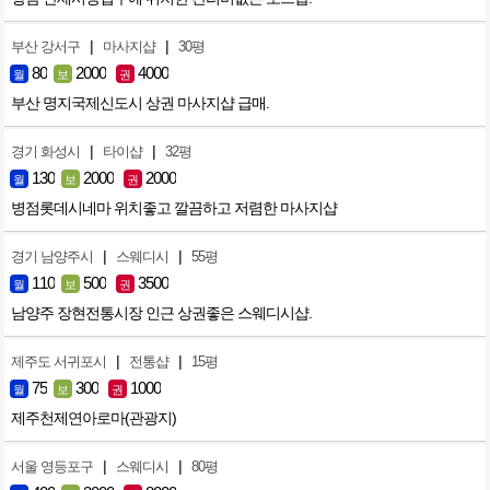
|
|
부산 강서구
마사지샵
30평
80
2000
4000
월
보
권
부산 명지국제신도시 상권 마사지샵 급매.
|
|
경기 화성시
타이샵
32평
130
2000
2000
월
보
권
병점롯데시네마 위치좋고 깔끔하고 저렴한 마사지샵
|
|
경기 남양주시
스웨디시
55평
110
500
3500
월
보
권
남양주 장현전통시장 인근 상권좋은 스웨디시샵.
|
|
제주도 서귀포시
전통샵
15평
75
300
1000
월
보
권
제주천제연아로마(관광지)
|
|
서울 영등포구
스웨디시
80평