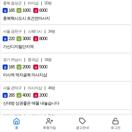
|
|
충북 음성군
타이샵
50평
165
1000
6000
월
보
권
충북혁시도시 초건전마사지
|
|
서울 금천구
스웨디시
34평
220
3000
8000
월
보
권
가산디지털단지역
|
|
경기 하남시
중국샵
34평
165
2000
5000
월
보
권
미사역 먹자골목 마사지샵
|
|
서울 관악구
마사지샵
48평
265
4000
2000
월
보
권
신대방 상권좋은 매물 내놓습니다
|
|
인천 남동구
스웨디시
51평
187
1500
3500
월
보
권
홈
회원가입
광고안내
로그인
인천 구월동 스웨디시 왁싱샵 급매합니다.