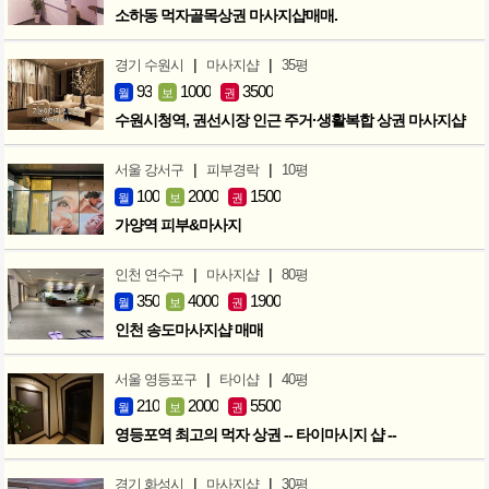
소하동 먹자골목상권 마사지샵매매.
|
|
경기 수원시
마사지샵
35평
93
1000
3500
월
보
권
수원시청역, 권선시장 인근 주거·생활복합 상권 마사지샵
|
|
서울 강서구
피부경락
10평
100
2000
1500
월
보
권
가양역 피부&마사지
|
|
인천 연수구
마사지샵
80평
350
4000
1900
월
보
권
인천 송도마사지샵 매매
|
|
서울 영등포구
타이샵
40평
210
2000
5500
월
보
권
영등포역 최고의 먹자 상권 -- 타이마시지 샵 --
|
|
경기 화성시
마사지샵
30평