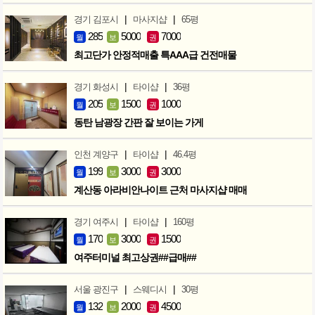
|
|
경기 김포시
마사지샵
65평
285
5000
7000
월
보
권
최고단가 안정적매출 특AAA급 건전매물
|
|
경기 화성시
타이샵
36평
205
1500
1000
월
보
권
동탄 남광장 간판 잘 보이는 가게
|
|
인천 계양구
타이샵
46.4평
199
3000
3000
월
보
권
계산동 아라비안나이트 근처 마사지샵 매매
|
|
경기 여주시
타이샵
160평
170
3000
1500
월
보
권
여주터미널 최고상권##급매##
|
|
서울 광진구
스웨디시
30평
132
2000
4500
월
보
권