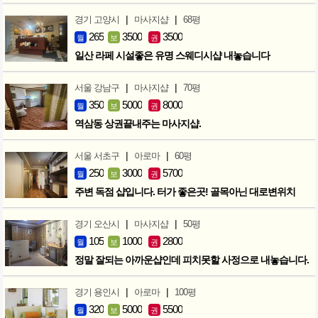
|
|
경기 고양시
마사지샵
68평
265
3500
3500
월
보
권
일산 라페 시설좋은 유명 스웨디시샵 내놓습니다
|
|
서울 강남구
마사지샵
70평
350
5000
8000
월
보
권
역삼동 상권끝내주는 마사지샵.
|
|
서울 서초구
아로마
60평
250
3000
5700
월
보
권
주변 독점 샵입니다. 터가 좋은곳! 골목아닌 대로변위치
|
|
경기 오산시
마사지샵
50평
105
1000
2800
월
보
권
정말 잘되는 아까운샵인데 피치못할 사정으로 내놓습니다.
|
|
경기 용인시
아로마
100평
320
5000
5500
월
보
권