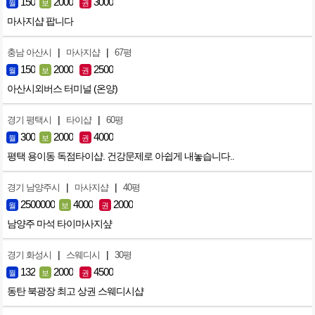
150
2000
3000
월
보
권
마사지샵 팝니다
|
|
충남 아산시
마사지샵
67평
150
2000
2500
월
보
권
아산시외버스 터미널 (온양)
|
|
경기 평택시
타이샵
60평
300
2000
4000
월
보
권
평택 용이동 독점타이샵. 건강문제로 아쉽게 내놓습니다..
|
|
경기 남양주시
마사지샵
40평
2500000
4000
2000
월
보
권
남양주 마석 타이마사지샾
|
|
경기 화성시
스웨디시
30평
132
2000
4500
월
보
권
동탄 북광장 최고 상권 스웨디시샵