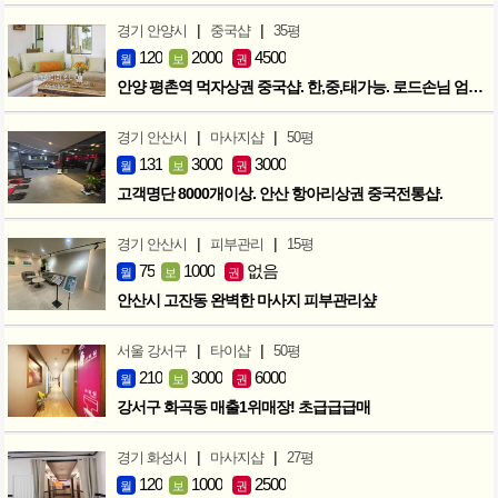
|
|
경기 안양시
중국샵
35평
120
2000
4500
월
보
권
안양 평촌역 먹자상권 중국샵. 한,중,태가능. 로드손님 엄청많아요!
|
|
경기 안산시
마사지샵
50평
131
3000
3000
월
보
권
고객명단 8000개이상. 안산 항아리상권 중국전통샵.
|
|
경기 안산시
피부관리
15평
75
1000
없음
월
보
권
안산시 고잔동 완벽한 마사지 피부관리샾
|
|
서울 강서구
타이샵
50평
210
3000
6000
월
보
권
강서구 화곡동 매출1위매장! 초급급급매
|
|
경기 화성시
마사지샵
27평
120
1000
2500
월
보
권