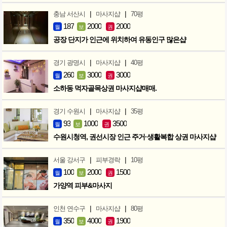
|
|
충남 서산시
마사지샵
70평
187
2000
2000
월
보
권
공장 단지가 인근에 위치하여 유동인구 많은샵
|
|
경기 광명시
마사지샵
40평
260
3000
3000
월
보
권
소하동 먹자골목상권 마사지샵매매.
|
|
경기 수원시
마사지샵
35평
93
1000
3500
월
보
권
수원시청역, 권선시장 인근 주거·생활복합 상권 마사지샵
|
|
서울 강서구
피부경락
10평
100
2000
1500
월
보
권
가양역 피부&마사지
|
|
인천 연수구
마사지샵
80평
350
4000
1900
월
보
권