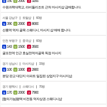
150
2000
3200
월
보
권
수원과학대학교, 라비돌리조트 근처 마사지샵 급매합니다.
|
|
서울 강남구
토탈샵
60평
390
2000
8000
월
보
권
선릉역 먹자 골목 스웨디시, 마사지 샵 매매 합니다.
|
|
인천 부평구
중국샵
60평
143
1500
3500
월
보
권
굴포천역 인근 효실천먹자골목 독점 마사지
|
|
경기 성남시
마사지샵
33평
100
1000
2800
월
보
권
분당 판교 대단지 아파트 밀집된 상업지구 마사지샵.
|
|
경기 평택시
스웨디시
70평
170
2000
7900
월
보
권
[협의가능]평택 비전동 먹자상권 스웨디시샵