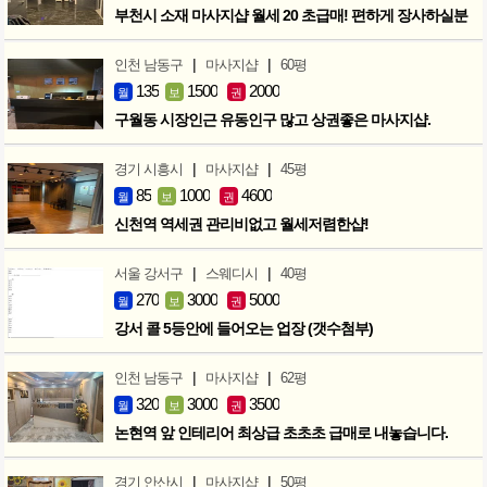
부천시 소재 마사지샵 월세 20 초급매! 편하게 장사하실분
|
|
인천 남동구
마사지샵
60평
135
1500
2000
월
보
권
구월동 시장인근 유동인구 많고 상권좋은 마사지샵.
|
|
경기 시흥시
마사지샵
45평
85
1000
4600
월
보
권
신천역 역세권 관리비없고 월세저렴한샵!
|
|
서울 강서구
스웨디시
40평
270
3000
5000
월
보
권
강서 콜 5등안에 들어오는 업장 (갯수첨부)
|
|
인천 남동구
마사지샵
62평
320
3000
3500
월
보
권
논현역 앞 인테리어 최상급 초초초 급매로 내놓습니다.
|
|
경기 안산시
마사지샵
50평