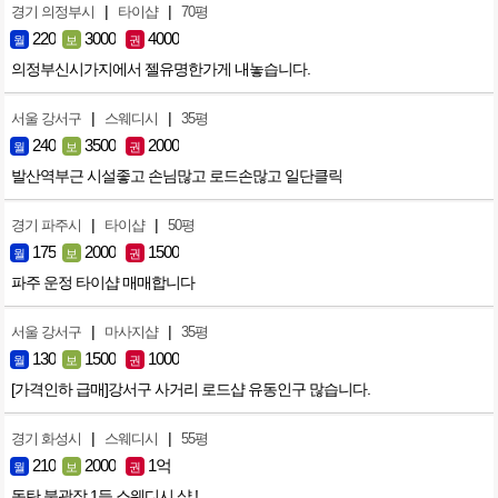
|
|
경기 의정부시
타이샵
70평
220
3000
4000
월
보
권
의정부신시가지에서 젤유명한가게 내놓습니다.
|
|
서울 강서구
스웨디시
35평
240
3500
2000
월
보
권
발산역부근 시설좋고 손님많고 로드손많고 일단클릭
|
|
경기 파주시
타이샵
50평
175
2000
1500
월
보
권
파주 운정 타이샵 매매합니다
|
|
서울 강서구
마사지샵
35평
130
1500
1000
월
보
권
[가격인하 급매]강서구 사거리 로드샵 유동인구 많습니다.
|
|
경기 화성시
스웨디시
55평
210
2000
1억
월
보
권
동탄 북광장 1등 스웨디시 샵 !