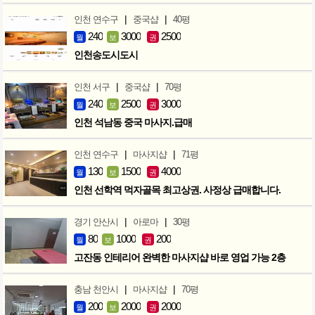
|
|
인천 연수구
중국샵
40평
240
3000
2500
월
보
권
인천송도시도시
|
|
인천 서구
중국샵
70평
240
2500
3000
월
보
권
인천 석남동 중국 마사지.급매
|
|
인천 연수구
마사지샵
71평
130
1500
4000
월
보
권
인천 선학역 먹자골목 최고상권. 사정상 급매합니다.
|
|
경기 안산시
아로마
30평
80
1000
200
월
보
권
고잔동 인테리어 완벽한 마사지샵 바로 영업 가능 2층
|
|
충남 천안시
마사지샵
70평
200
2000
2000
월
보
권