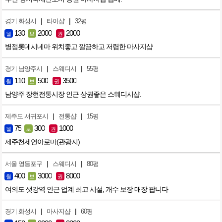
|
|
경기 화성시
타이샵
32평
130
2000
2000
월
보
권
병점롯데시네마 위치좋고 깔끔하고 저렴한 마사지샵
|
|
경기 남양주시
스웨디시
55평
110
500
3500
월
보
권
남양주 장현전통시장 인근 상권좋은 스웨디시샵.
|
|
제주도 서귀포시
전통샵
15평
75
300
1000
월
보
권
제주천제연아로마(관광지)
|
|
서울 영등포구
스웨디시
80평
400
3000
8000
월
보
권
여의도 샛강역 인근 업계 최고 시설, 개수 보장 매장 팝니다
|
|
경기 화성시
마사지샵
60평