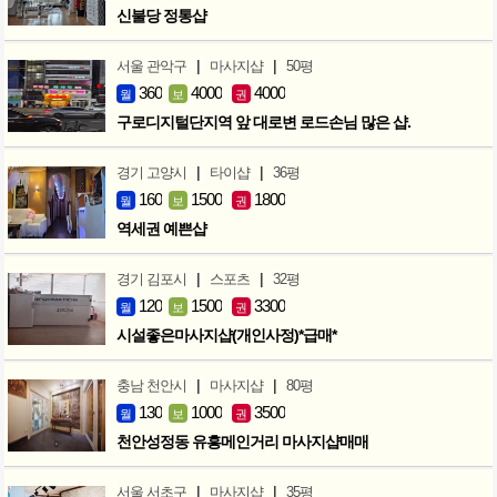
신불당 정통샵
|
|
서울 관악구
마사지샵
50평
360
4000
4000
월
보
권
구로디지털단지역 앞 대로변 로드손님 많은 샵.
|
|
경기 고양시
타이샵
36평
160
1500
1800
월
보
권
역세권 예쁜샵
|
|
경기 김포시
스포츠
32평
120
1500
3300
월
보
권
시설좋은마사지샵(개인사정)*급매*
|
|
충남 천안시
마사지샵
80평
130
1000
3500
월
보
권
천안성정동 유흥메인거리 마사지샵매매
|
|
서울 서초구
마사지샵
35평