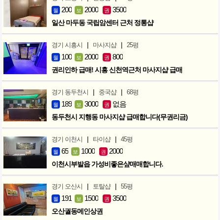
200
2000
3500
월
보
권
일산 마두동 국립암센터 근처 정통샵
|
|
경기 시흥시
마사지샵
25평
100
2000
800
월
보
권
권리인하 급매! 시흥 신천역근처 마사지샵 급매
|
|
경기 동두천시
중국샵
68평
189
3000
없음
월
보
권
동두천시 지행동 마사지샵 급매합니다(무권리금)
|
|
경기 이천시
타이샵
45평
65
1000
2000
월
보
권
이천시부발읍 가성비좋은샾매매합니다.
|
|
경기 오산시
토탈샵
55평
191
1500
3500
월
보
권
오산궐동메인상권