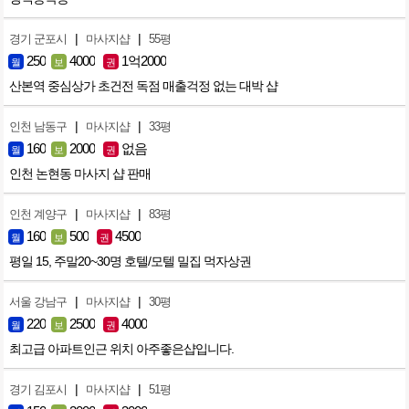
|
|
경기 군포시
마사지샵
55평
250
4000
1억2000
월
보
권
산본역 중심상가 초건전 독점 매출걱정 없는 대박 샵
|
|
인천 남동구
마사지샵
33평
160
2000
없음
월
보
권
인천 논현동 마사지 샵 판매
|
|
인천 계양구
마사지샵
83평
160
500
4500
월
보
권
평일 15, 주말20~30명 호텔/모텔 밀집 먹자상권
|
|
서울 강남구
마사지샵
30평
220
2500
4000
월
보
권
최고급 아파트인근 위치 아주좋은샵입니다.
|
|
경기 김포시
마사지샵
51평