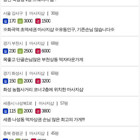
|
|
서울 강서구
마사지샵
30평
170
3000
1500
월
보
권
※화곡역 초역세권 마사지샵 ※유동인구, 기존손님 많습니다※
|
|
경기 부천시
마사지샵
68평
230
2500
6000
월
보
권
목좋고 단골손님많은 부천상동 먹자타운가게
|
|
경기 화성시
마사지샵
60평
150
2000
3200
월
보
권
화성 농협사거리 코너 2층에 위치한 마사지샵
|
|
세종시 나성북1로
마사지샵
57평
115
2000
3800
월
보
권
세종 나성동 먹자상권 손님 많은 최고의 가게!!!
|
|
충북 증평군
마사지샵
45평