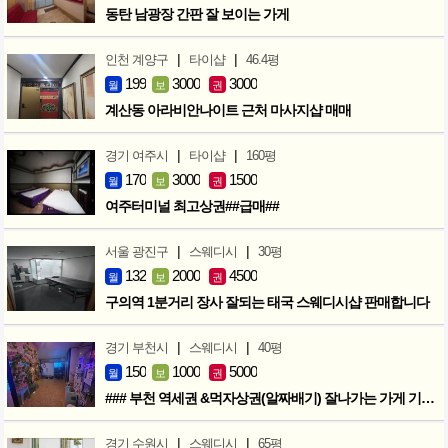
동탄 남광장 간판 잘 보이는 가게
|
|
인천 계양구
타이샵
46.4평
199
3000
3000
월
보
권
계산동 아라비안나이트 근처 마사지샵 매매
|
|
경기 여주시
타이샵
160평
170
3000
1500
월
보
권
여주터미널 최고상권##급매##
|
|
서울 광진구
스웨디시
30평
132
2000
4500
월
보
권
구의역 1분거리 장사 잘되는 태국 스웨디시샵 판매합니다
|
|
경기 부천시
스웨디시
40평
150
1000
5000
월
보
권
### 부천 역세권 &먹자상권(알짜배기) 잘나가는 가게 기회입니다 ###
|
|
경기 수원시
스웨디시
65평