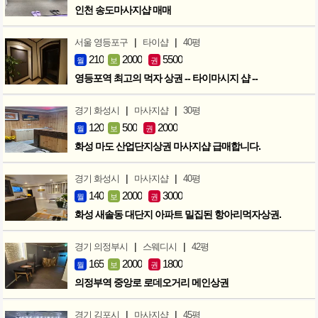
인천 송도마사지샵 매매
|
|
서울 영등포구
타이샵
40평
210
2000
5500
월
보
권
영등포역 최고의 먹자 상권 -- 타이마시지 샵 --
|
|
경기 화성시
마사지샵
30평
120
500
2000
월
보
권
화성 마도 산업단지상권 마사지샵 급매합니다.
|
|
경기 화성시
마사지샵
40평
140
2000
3000
월
보
권
화성 새솔동 대단지 아파트 밀집된 항아리먹자상권.
|
|
경기 의정부시
스웨디시
42평
165
2000
1800
월
보
권
의정부역 중앙로 로데오거리 메인상권
|
|
경기 김포시
마사지샵
45평