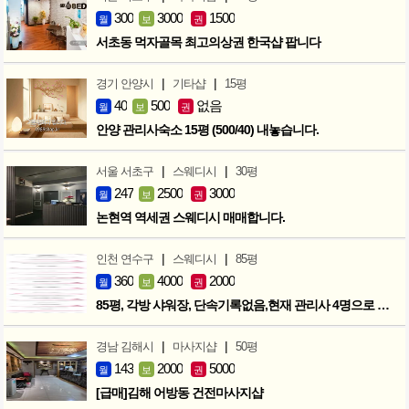
300
3000
1500
월
보
권
서초동 먹자골목 최고의상권 한국샵 팝니다
|
|
경기 안양시
기타샵
15평
40
500
없음
월
보
권
안양 관리사숙소 15평 (500/40) 내놓습니다.
|
|
서울 서초구
스웨디시
30평
247
2500
3000
월
보
권
논현역 역세권 스웨디시 매매합니다.
|
|
인천 연수구
스웨디시
85평
360
4000
2000
월
보
권
85평, 각방 샤워장, 단속기록없음,현재 관리사 4명으로 성업중
|
|
경남 김해시
마사지샵
50평
143
2000
5000
월
보
권
[급매]김해 어방동 건전마사지샵