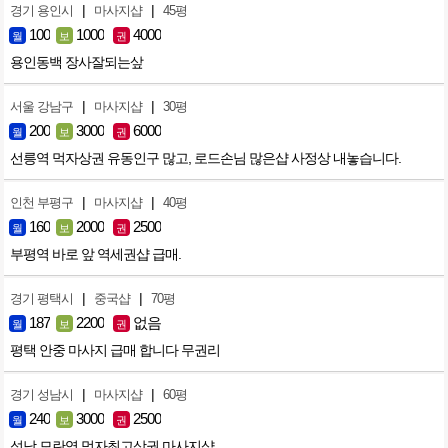
|
|
경기 용인시
마사지샵
45평
100
1000
4000
월
보
권
용인동백 장사잘되는샆
|
|
서울 강남구
마사지샵
30평
200
3000
6000
월
보
권
선릉역 먹자상권 유동인구 많고, 로드손님 많은샵 사정상 내놓습니다.
|
|
인천 부평구
마사지샵
40평
160
2000
2500
월
보
권
부평역 바로 앞 역세권샵 급매.
|
|
경기 평택시
중국샵
70평
187
2200
없음
월
보
권
평택 안중 마사지 급매 합니다 무권리
|
|
경기 성남시
마사지샵
60평
240
3000
2500
월
보
권
성남 모란역 먹자최고상권 마사지샵