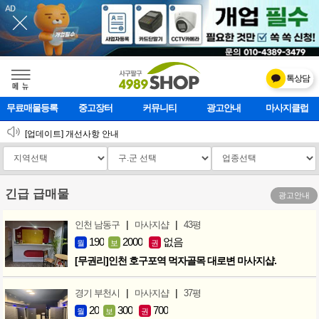
톡상담
메    뉴
무료매물등록
중고장터
커뮤니티
광고안내
마사지클럽
[업데이트]모바일 하단 고정메뉴 추가
[업데이트] 개선사항 안내
2026 설 연휴 운영안내
긴급 급매물
광고안내
|
|
인천 남동구
마사지샵
43평
190
2000
없음
월
보
권
[무권리]인천 호구포역 먹자골목 대로변 마사지샵.
|
|
경기 부천시
마사지샵
37평
20
300
700
월
보
권