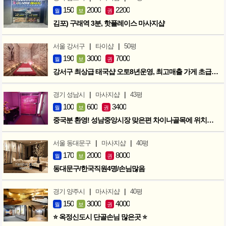
150
2000
2200
월
보
권
김포) 구래역 3분, 핫플레이스 마사지샵
|
|
서울 강서구
타이샵
50평
190
3000
7000
월
보
권
강서구 최상급 태국샵 오토8년운영, 최고매출 가게 초급매!!!
|
|
경기 성남시
마사지샵
43평
100
600
3400
월
보
권
중국분 환영! 성남중앙시장 맞은편 차이나골목에 위치한 마사지샵
|
|
서울 동대문구
마사지샵
40평
170
2000
8000
월
보
권
동대문구/한국직원4명/손님많음
|
|
경기 양주시
마사지샵
40평
150
3000
4000
월
보
권
⭐ 옥정신도시 단골손님 많은곳 ⭐