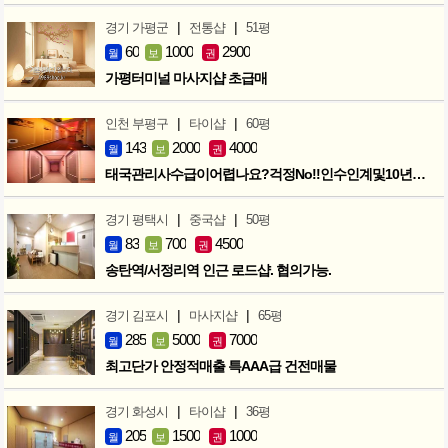
|
|
경기 가평군
전통샵
51평
60
1000
2900
월
보
권
가평터미널 마사지샵 초급매
|
|
인천 부평구
타이샵
60평
143
2000
4000
월
보
권
태국관리사수급이어렵나요?걱정No!!인수인계및10년노하우 모두승계
|
|
경기 평택시
중국샵
50평
83
700
4500
월
보
권
송탄역/서정리역 인근 로드샵. 협의가능.
|
|
경기 김포시
마사지샵
65평
285
5000
7000
월
보
권
최고단가 안정적매출 특AAA급 건전매물
|
|
경기 화성시
타이샵
36평
205
1500
1000
월
보
권