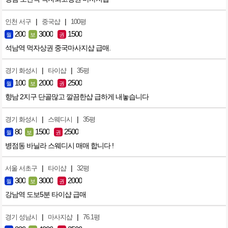
|
|
인천 서구
중국샵
100평
200
3000
1500
월
보
권
석남역 먹자상권 중국마사지샵 급매.
|
|
경기 화성시
타이샵
35평
100
2000
2500
월
보
권
향남 2지구 단골많고 깔끔한샵 급하게 내놓습니다
|
|
경기 화성시
스웨디시
35평
80
1500
2500
월
보
권
병점동 바닐라 스웨디시 매매 합니다 !
|
|
서울 서초구
타이샵
32평
300
3000
2000
월
보
권
강남역 도보5분 타이샵 급매
|
|
경기 성남시
마사지샵
76.1평