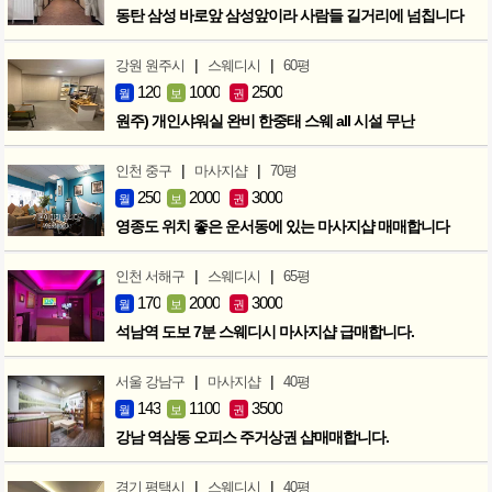
동탄 삼성 바로앞 삼성앞이라 사람들 길거리에 넘칩니다
|
|
강원 원주시
스웨디시
60평
120
1000
2500
월
보
권
원주) 개인샤워실 완비 한중태 스웨 all 시설 무난
|
|
인천 중구
마사지샵
70평
250
2000
3000
월
보
권
영종도 위치 좋은 운서동에 있는 마사지샵 매매합니다
|
|
인천 서해구
스웨디시
65평
170
2000
3000
월
보
권
석남역 도보 7분 스웨디시 마사지샵 급매합니다.
|
|
서울 강남구
마사지샵
40평
143
1100
3500
월
보
권
강남 역삼동 오피스 주거상권 샵매매합니다.
|
|
경기 평택시
스웨디시
40평