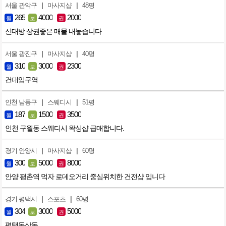
|
|
서울 관악구
마사지샵
48평
265
4000
2000
월
보
권
신대방 상권좋은 매물 내놓습니다
|
|
서울 광진구
마사지샵
40평
310
3000
2300
월
보
권
건대입구역
|
|
인천 남동구
스웨디시
51평
187
1500
3500
월
보
권
인천 구월동 스웨디시 왁싱샵 급매합니다.
|
|
경기 안양시
마사지샵
60평
300
5000
8000
월
보
권
안양 평촌역 먹자 로데오거리 중심위치한 건전샵 입니다
|
|
경기 평택시
스포츠
60평
304
3000
5000
월
보
권
평택동삭동