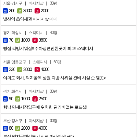
|
|
서울 강서구
마사지샵
33평
200
3000
2000
월
보
권
발산역 초역세권 마사지샆 매매
|
|
경기 화성시
스웨디시
40평
70
1000
3800
월
보
권
병점 각방샤워실!! 주차장편안한곳이 최고! 스웨디시
|
|
서울 영등포구
스웨디시
50평
230
3000
4000
월
보
권
여의도 회사, 먹자골목 상권 각방 샤워실 완비 시설 손 댈곳x
|
|
경기 화성시
마사지샵
30평
90
1000
2500
월
보
권
향남 만세시장입구에 위치한 관리비없는 로드샵!
|
|
부산 강서구
마사지샵
30평
80
2000
4000
월
보
권
부산 명지국제신도시 상권 마사지샵 급매.