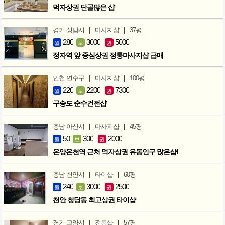
먹자상권 단골많은 샵
|
|
경기 성남시
마사지샵
37평
280
3000
5000
월
보
권
정자역 앞 중심상권 정통마사지샵 급매
|
|
인천 연수구
마사지샵
100평
220
2200
7300
월
보
권
구송도 순수건전샵
|
|
충남 아산시
마사지샵
45평
50
300
2000
월
보
권
온양온천역 근처 먹자상권 유동인구 많은샵!
|
|
충남 천안시
타이샵
60평
240
3000
2500
월
보
권
천안 청당동 최고상권 타이샵
|
|
경기 고양시
전통샵
57평