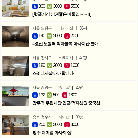
300
3000
5500
월
보
권
[핫플거리 상권좋은 매물입니다!!]
|
|
서울 노원구
마사지샵
50평
140
2000
2000
월
보
권
4호선 노원역 먹자골목 마사지샵 급매
|
|
서울 강서구
스웨디시
40평
180
2000
1000
월
보
권
스웨디시샵 매매합니다
|
|
서울 중랑구
중국샵
23평
132
500
1600
월
보
권
망우역 우림시장 인근 먹자상권 중국샵
|
|
충북 청주시
타이샵
90평
250
3000
3000
월
보
권
청주 터미널 마사지 샾