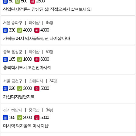
50
500
2500
월
보
권
산업단지/정통시장상권 샵! 직접오셔서 살펴보세요!
|
|
서울 송파구
타이샵
85평
330
4000
4000
월
보
권
가락동 24시 먹자골목상권 타이샵 매매
|
|
충북 음성군
타이샵
50평
165
1000
6000
월
보
권
충북혁시도시 초건전마사지
|
|
서울 금천구
스웨디시
34평
220
3000
5000
월
보
권
가산디지털단지역
|
|
경기 하남시
중국샵
34평
165
2000
5000
월
보
권
미사역 먹자골목 마사지샵