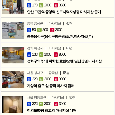
170
2000
3500
월
보
권
안산 고잔역/중앙역 신도시먹자상권 마사지샵 급매
|
|
충북 음성군
마사지샵
43평
50
300
3000
월
보
권
충북음성군(음성군청근방)초.건.마사지샵(ㅁ)
|
|
경기 화성시
마사지샵
60평
130
1000
8000
월
보
권
정화구역 밖에 위치한 호텔/모텔 밀집상권 마사지샵
|
|
서울 강서구
중국샵
58평
220
3000
3000
월
보
권
가양역 출구 앞 중국 마사지 급매
|
|
서울 영등포구
마사지샵
90평
320
3000
3000
월
보
권
여의도80평 최고의 마사지샵 매매