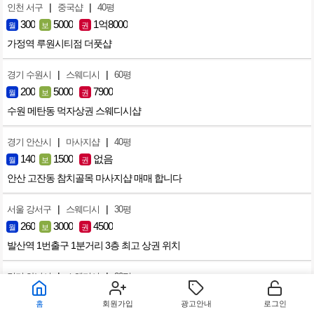
|
|
인천 서구
중국샵
40평
300
5000
1억8000
월
보
권
가정역 루원시티점 더풋샵
|
|
경기 수원시
스웨디시
60평
200
5000
7900
월
보
권
수원 메탄동 먹자상권 스웨디시샵
|
|
경기 안산시
마사지샵
40평
140
1500
없음
월
보
권
안산 고잔동 참치골목 마사지샵 매매 합니다
|
|
서울 강서구
스웨디시
30평
260
3000
4500
월
보
권
발산역 1번출구 1분거리 3층 최고 상권 위치
|
|
경기 하남시
스웨디시
20평
160
3000
없음
월
보
권
홈
회원가입
광고안내
로그인
무권리 미사역 인근 스웨디시 샵 컨디션 좋습니다