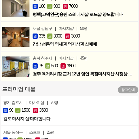
100
900
7000
월
보
권
평택(고덕인근)송탄 스웨디시샵 로드샵 양도합니다
|
|
서울 강남구
마사지샵
50평
335
3000
3000
월
보
권
강남 선릉역 역세권 먹자상권 샵매매
|
|
충북 청주시
마사지샵
45평
75
500
3800
월
보
권
청주 육거리시장 근처 12년 영업 독점마사지샵 사정상 급매합니다.
프리미엄 매물
광고안내
|
|
경기 김포시
마사지샵
70평
90
1500
3500
월
보
권
김포 마사지 샵 매매합니다.
|
|
서울 동작구
스포츠
26평