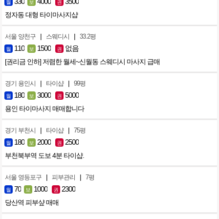
330
4000
3500
월
보
권
정자동 대형 타이마사지샵
|
|
서울 양천구
스웨디시
33.2평
110
1500
없음
월
보
권
[권리금 인하] 저렴한 월세~신월동 스웨디시 마사지 급매
|
|
경기 용인시
타이샵
99평
180
3000
5000
월
보
권
용인 타이마사지 매매합니다
|
|
경기 부천시
타이샵
75평
180
2000
2500
월
보
권
부천북부역 도보 4분 타이샵.
|
|
서울 영등포구
피부관리
7평
70
1000
2300
월
보
권
당산역 피부샾 매매