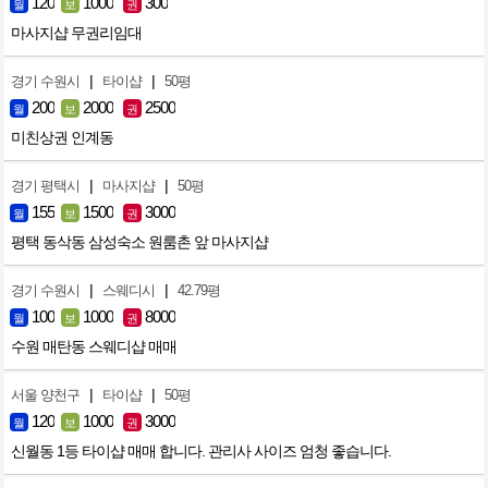
120
1000
300
월
보
권
마사지샵 무권리임대
|
|
경기 수원시
타이샵
50평
200
2000
2500
월
보
권
미친상권 인계동
|
|
경기 평택시
마사지샵
50평
155
1500
3000
월
보
권
평택 동삭동 삼성숙소 원룸촌 앞 마사지샵
|
|
경기 수원시
스웨디시
42.79평
100
1000
8000
월
보
권
수원 매탄동 스웨디샵 매매
|
|
서울 양천구
타이샵
50평
120
1000
3000
월
보
권
신월동 1등 타이샵 매매 합니다. 관리사 사이즈 엄청 좋습니다.