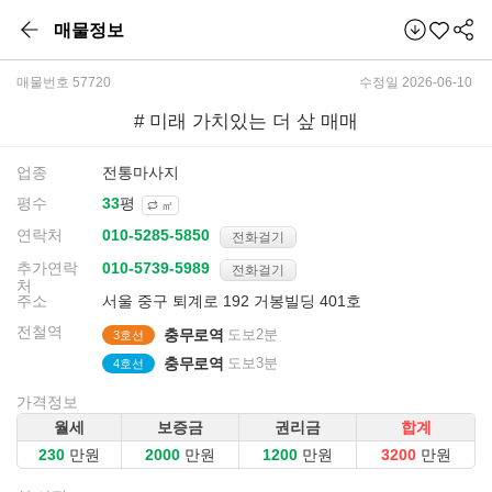
매물정보
매물번호 57720
수정일 2026-06-10
# 미래 가치있는 더 샆 매매
업종
전통마사지
평수
평
㎡
연락처
전화걸기
추가연락
전화걸기
처
주소
서울 중구 퇴계로 192 거봉빌딩 401호
전철역
충무로역
도보2분
3호선
충무로역
도보3분
4호선
가격정보
월세
보증금
권리금
합계
만원
만원
만원
만원