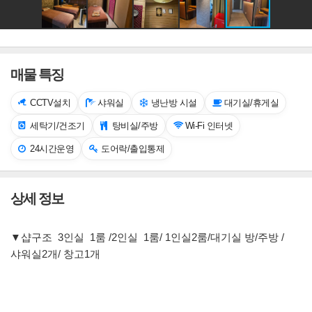
매물 특징
CCTV설치
샤워실
냉난방 시설
대기실/휴게실
세탁기/건조기
탕비실/주방
Wi-Fi 인터넷
24시간운영
도어락/출입통제
상세 정보
▼샵구조 3인실 1룸 /2인실 1룸/ 1인실2룸/대기실 방/주방 /
샤워실2개/ 창고1개