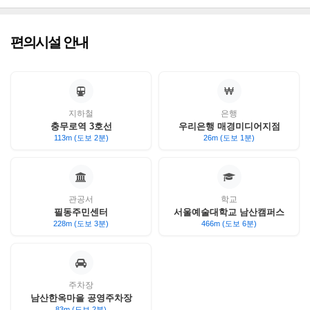
편의시설 안내
지하철
은행
충무로역 3호선
우리은행 매경미디어지점
113m (도보 2분)
26m (도보 1분)
관공서
학교
필동주민센터
서울예술대학교 남산캠퍼스
228m (도보 3분)
466m (도보 6분)
주차장
남산한옥마을 공영주차장
83m (도보 2분)