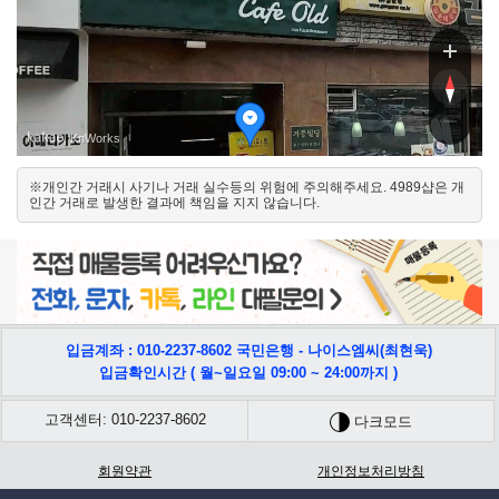
로34길
로34길
, KnWorks
※개인간 거래시 사기나 거래 실수등의 위험에 주의해주세요. 4989샵은 개
북
인간 거래로 발생한 결과에 책임을 지지 않습니다.
남
입금계좌 : 010-2237-8602 국민은행 - 나이스엠씨(최현욱)
입금확인시간 ( 월~일요일 09:00 ~ 24:00까지 )
고객센터: 010-2237-8602
다크모드
회원약관
개인정보처리방침