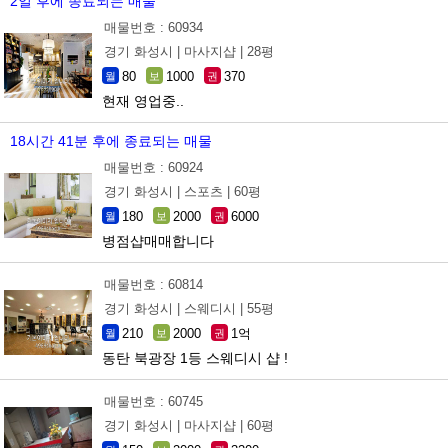
2일 후에 종료되는 매물
매물번호 : 60934
경기 화성시 |
마사지샵 |
28평
80
1000
370
월
보
권
현재 영업중..
18시간 41분 후에 종료되는 매물
매물번호 : 60924
경기 화성시 |
스포츠 |
60평
180
2000
6000
월
보
권
병점샵매매합니다
매물번호 : 60814
경기 화성시 |
스웨디시 |
55평
210
2000
1억
월
보
권
동탄 북광장 1등 스웨디시 샵 !
매물번호 : 60745
경기 화성시 |
마사지샵 |
60평