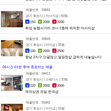
매물번호 : 59681
경기 화성시 |
마사지샵 |
60평
150
2000
3200
월
보
권
화성 농협사거리 코너 2층에 위치한 마사지샵
매물번호 : 59645
경기 화성시 |
타이샵 |
35평
100
2000
2500
월
보
권
향남 2지구 단골많고 깔끔한샵 급하게 내놓습니다
06시간 01분 후에 종료되는 매물
매물번호 : 58413
경기 화성시 |
스웨디시 |
33평
220
2000
3000
월
보
권
먹자상권 유일 한국샵
매물번호 : 55942
경기 화성시 |
타이샵 |
32평