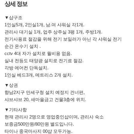
상세 정보
▼샵구조
1인실5개, 2인실1개, 남.여 샤워실 각1개.
관리사 대기실 1개, 업주 상주실 3평 1개, 주방1개.
전기사용료 절감을 위해 전기 보일러가 아닌 각 샤워실 전기
순간 온수기 설치 .
cctv 4대 자가 설치로 월비용 없음.
실내 전등도 태양광 설치로 전기료 절감.
각방 에어컨 단독설치.
1인실 베드3개, 메트리스 2개 설치.
▼상권
향남2지구 만세구청 설치 예정지 건너편,
샤브샤브 20, 새마을금고 건물3층에 위치.
▼기타사항
현재 관리사 2명으로 영업중인샵이며, 관리사 숙소
보증금500만원/80만원 별도입니다.
타이나 중국마사지 00샵 모두가능.