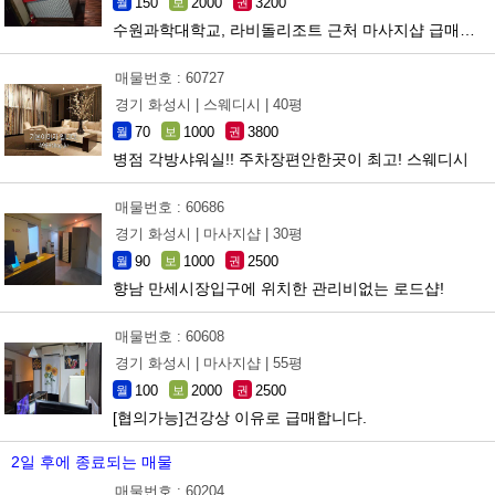
150
2000
3200
월
보
권
수원과학대학교, 라비돌리조트 근처 마사지샵 급매합니다.
매물번호 : 60727
경기 화성시 |
스웨디시 |
40평
70
1000
3800
월
보
권
병점 각방샤워실!! 주차장편안한곳이 최고! 스웨디시
매물번호 : 60686
경기 화성시 |
마사지샵 |
30평
90
1000
2500
월
보
권
향남 만세시장입구에 위치한 관리비없는 로드샵!
매물번호 : 60608
경기 화성시 |
마사지샵 |
55평
100
2000
2500
월
보
권
[협의가능]건강상 이유로 급매합니다.
2일 후에 종료되는 매물
매물번호 : 60204