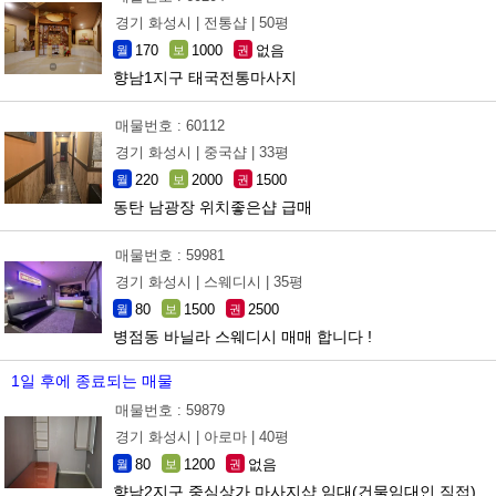
경기 화성시 |
전통샵 |
50평
170
1000
없음
월
보
권
향남1지구 태국전통마사지
매물번호 : 60112
경기 화성시 |
중국샵 |
33평
220
2000
1500
월
보
권
동탄 남광장 위치좋은샵 급매
매물번호 : 59981
경기 화성시 |
스웨디시 |
35평
80
1500
2500
월
보
권
병점동 바닐라 스웨디시 매매 합니다 !
1일 후에 종료되는 매물
매물번호 : 59879
경기 화성시 |
아로마 |
40평
80
1200
없음
월
보
권
향남2지구 중심상가 마사지샵 임대(건물임대인 직접)