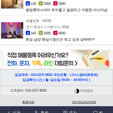
130
2000
2000
월
보
권
병점롯데시네마 위치좋고 깔끔하고 저렴한 마사지샵
매물번호 : 55036
경기 화성시 |
스웨디시 |
85평
160
2500
4500
월
보
권
화성 남양 화성시청인근 최고 상권 샵매매!!!!
입금계좌 : 010-2237-8602 국민은행 - 나이스엠씨(최현욱)
입금확인시간 ( 월~일요일 09:00 ~ 24:00까지 )
고객센터: 010-2237-8602
다크모드
회원약관
개인정보처리방침
회사명: 나이스엠씨 | 사업자등록번호 : 566-42-00631 | 주소: 충남 천안시 서북구 쌍용17길
이전
통화
문자
찜
52, 401-1308 | 통신판매사업신고:2022-충남천안-0552호 | 개인정보책임자(CPO): 최홍석 |