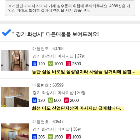
※개인간 거래시 사기나 거래 실수등의 위험에 주의해주세요. 4989샵은 개
인간 거래로 발생한 결과에 책임을 지지 않습니다.
" 경기 화성시" 다른매물을 보여드려요!
매물번호 : 60798
경기 화성시 |
마사지샵 |
27평
120
1000
2500
월
보
권
동탄 삼성 바로앞 삼성앞이라 사람들 길거리에 넘칩니다
매물번호 : 60599
경기 화성시 |
마사지샵 |
30평
120
500
2000
월
보
권
화성 마도 산업단지상권 마사지샵 급매합니다.
매물번호 : 60547
경기 화성시 |
타이샵 |
36평
205
1500
1000
월
보
권