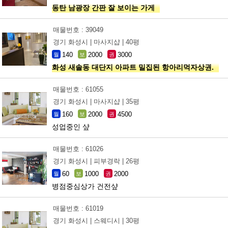
동탄 남광장 간판 잘 보이는 가게
매물번호 : 39049
경기 화성시 |
마사지샵 |
40평
140
2000
3000
월
보
권
화성 새솔동 대단지 아파트 밀집된 항아리먹자상권.
매물번호 : 61055
경기 화성시 |
마사지샵 |
35평
160
2000
4500
월
보
권
성업중인 샾
매물번호 : 61026
경기 화성시 |
피부경락 |
26평
60
1000
2000
월
보
권
병점중심상가 건전샾
매물번호 : 61019
경기 화성시 |
스웨디시 |
30평