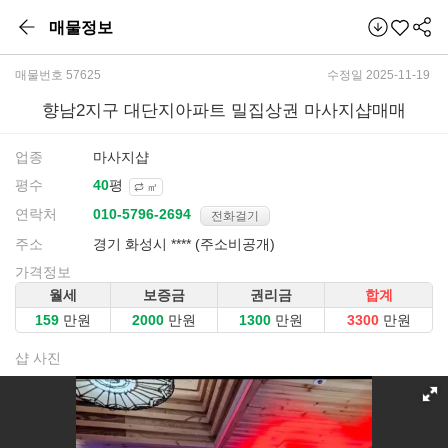
매물정보
매물번호 57625
수정일 2025-11-19
향남2지구 대단지아파트 밀집상권 마사지샵매매
업종
마사지샵
평수
평
㎡
연락처
전화걸기
주소
경기 화성시 **** (주소비공개)
가격정보
월세
보증금
권리금
합계
만원
만원
만원
만원
샵 사진