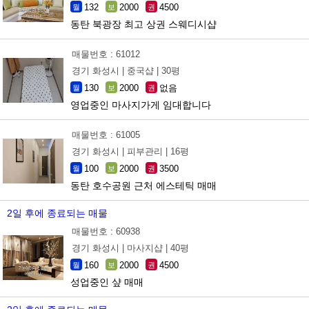
132
2000
4500
월
보
권
동탄 북광장 최고 상권 스웨디시샵
매물번호 : 61012
경기 화성시 |
중국샵 |
30평
130
2000
없음
월
보
권
영업중인 마사지가게 임대합니다
매물번호 : 61005
경기 화성시 |
피부관리 |
16평
100
2000
3500
월
보
권
동탄 호수공원 근처 에스테틱 매매
2일 후에 종료되는 매물
매물번호 : 60938
경기 화성시 |
마사지샵 |
40평
160
2000
4500
월
보
권
성업중인 샾 매매