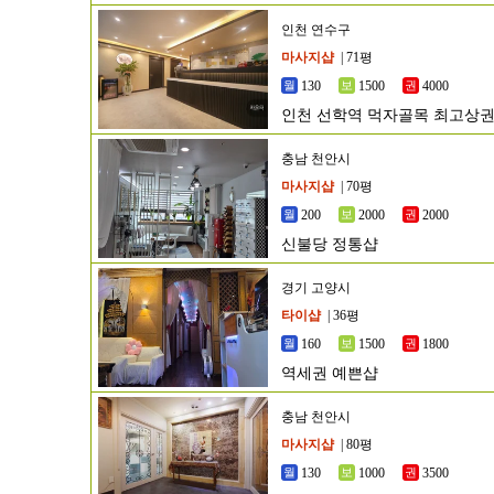
인천 연수구
마사지샵
| 71평
130
1500
4000
인천 선학역 먹자골목 최고상권
충남 천안시
마사지샵
| 70평
200
2000
2000
신불당 정통샵
경기 고양시
타이샵
| 36평
160
1500
1800
역세권 예쁜샵
충남 천안시
마사지샵
| 80평
130
1000
3500