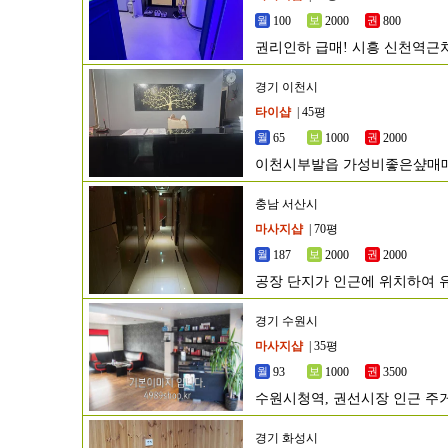
100
2000
800
권리인하 급매! 시흥 신천역근
경기 이천시
타이샵
| 45평
65
1000
2000
이천시부발읍 가성비좋은샾매
충남 서산시
마사지샵
| 70평
187
2000
2000
공장 단지가 인근에 위치하여 
경기 수원시
마사지샵
| 35평
93
1000
3500
수원시청역, 권선시장 인근 주
경기 화성시