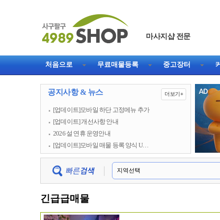
마사지샵 전문
직거래 1등 웹사이트
처음으로
무료매물등록
중고장터
공지사항 & 뉴스
더보기+
[업데이트]모바일 하단 고정메뉴 추가
[업데이트] 개선사항 안내
2026 설 연휴 운영안내
[업데이트]모바일 매물 등록 양식 U…
긴급급매물