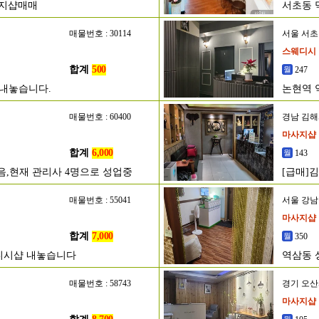
사지샵매매
서초동 
매물번호 : 30114
서울 서
스웨디시
합계
500
247
) 내놓습니다.
논현역 
매물번호 : 60400
경남 김
마사지샵
합계
6,000
143
없음,현재 관리사 4명으로 성업중
[급매]
매물번호 : 55041
서울 강
마사지샵
합계
7,000
350
디시샵 내놓습니다
역삼동 
매물번호 : 58743
경기 오
마사지샵