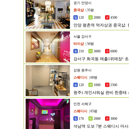
경기 안양시
중국샵
| 35평
120
2000
4500
안양 평촌역 먹자상권 중국샵. 
서울 강서구
타이샵
| 50평
210
3000
6000
강서구 화곡동 매출1위매장! 
강원 원주시
스웨디시
| 60평
120
1000
2500
원주) 개인샤워실 완비 한중태 스
인천 서해구
스웨디시
| 65평
170
2000
3000
석남역 도보 7분 스웨디시 마