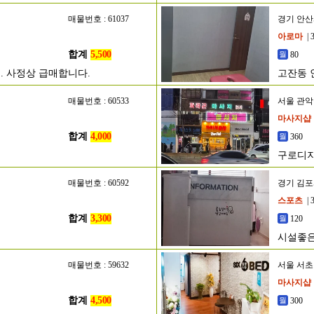
매물번호 : 61037
경기 안
아로마
| 
합계
5,500
80
. 사정상 급매합니다.
고잔동 
매물번호 : 60533
서울 관
마사지샵
합계
4,000
360
구로디지
매물번호 : 60592
경기 김
스포츠
| 
합계
3,300
120
시설좋은
매물번호 : 59632
서울 서
마사지샵
합계
4,500
300