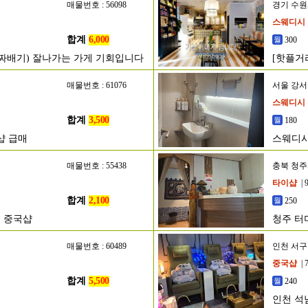
매물번호 : 56098
경기 수
스웨디시
합계
6,000
300
알짜배기) 잘나가는 가게 기회입니다
[핫플거
매물번호 : 61076
서울 강
스웨디시
합계
3,500
180
샵 급매
스웨디
매물번호 : 55438
충북 청
타이샵
| 
합계
2,100
250
 중국샵
청주 터
매물번호 : 60489
인천 서구
중국샵
| 
합계
5,500
240
인천 석