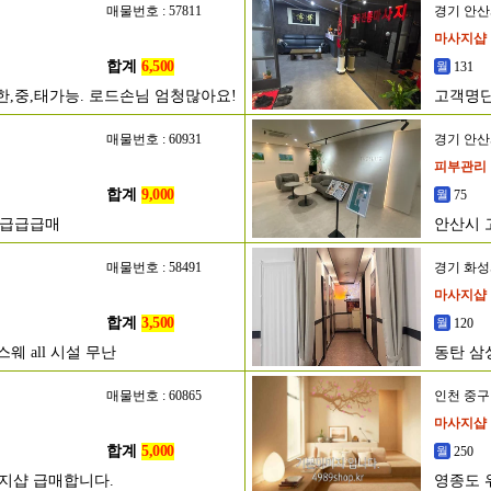
매물번호 : 57811
경기 안
마사지샵
합계
6,500
131
한,중,태가능. 로드손님 엄청많아요!
고객명단
매물번호 : 60931
경기 안
피부관리
합계
9,000
75
초급급급매
안산시 
매물번호 : 58491
경기 화
마사지샵
합계
3,500
120
웨 all 시설 무난
동탄 삼
매물번호 : 60865
인천 중구
마사지샵
합계
5,000
250
사지샵 급매합니다.
영종도 