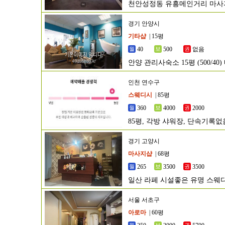
천안성정동 유흥메인거리 마
경기 안양시
기타샵
| 15평
40
500
없음
안양 관리사숙소 15평 (500/40
인천 연수구
스웨디시
| 85평
360
4000
2000
85평, 각방 샤워장, 단속기록
경기 고양시
마사지샵
| 68평
265
3500
3500
일산 라페 시설좋은 유명 스웨
서울 서초구
아로마
| 60평