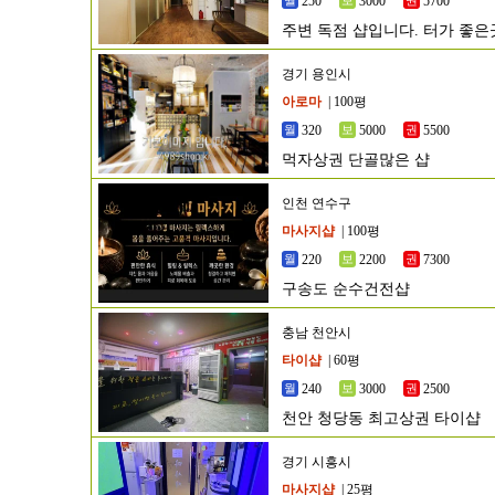
250
3000
5700
주변 독점 샵입니다. 터가 좋
경기 용인시
아로마
| 100평
320
5000
5500
먹자상권 단골많은 샵
인천 연수구
마사지샵
| 100평
220
2200
7300
구송도 순수건전샵
충남 천안시
타이샵
| 60평
240
3000
2500
천안 청당동 최고상권 타이샵
경기 시흥시
마사지샵
| 25평