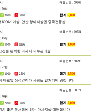
산시
매물번호 : 59969
| 50평
합계
6,000
3000
3000
 8000개이상. 안산 항아리상권 중국전통샵.
산시
매물번호 : 60551
| 15평
합계
1,000
1000
없음
고잔동 완벽한 마사지 피부관리샾
성시
매물번호 : 60798
| 27평
합계
3,500
1000
2500
성 바로앞 삼성앞이라 사람들 길거리에 넘칩니다
매물번호 : 60574
| 70평
합계
5,000
2000
3000
위치 좋은 운서동에 있는 마사지샵 매매합니다