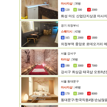
마사지샵
| 30평
120
500
2000
화성 마도 산업단지상권 마사지
경기 의정부시
스웨디시
| 42평
165
2000
1800
의정부역 중앙로 로데오거리 
서울 강서구
타이샵
| 50평
190
3000
7000
강서구 최상급 태국샵 오토8년운
서울 동대문구
마사지샵
| 40평
170
2000
8000
동대문구/한국직원4명/손님많