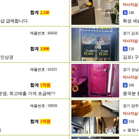
마사지샵
합계
2,500
140
샵 급매합니다.
화성 새
매물번호 : 60450
경기 김
마사지샵
합계
3,800
150
메인상권
김포) 
매물번호 : 61031
경기 성
마사지샵
합계
1억원
100
영, 최고매출 가게 초급매!!!
중국분 
매물번호 : 59939
경기 양
마사지샵
합계
1억원
150
음
⭐ 옥정