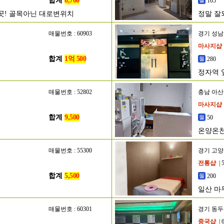
합계
8,700
105
은곳! 골목아닌 대로변위치
정말 잘
매물번호 : 60903
경기 성
마사지샵
합계
1억 500
280
정자역 
매물번호 : 52802
충남 아
마사지샵
합계
9,500
50
온양온천
매물번호 : 55300
경기 고
전통샵
| 
합계
5,500
200
일산 마
매물번호 : 60301
경기 동
중국샵
| 