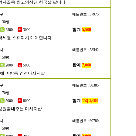
먹자골목 최고의상권 한국샵 팝니다
초구
매물번호 : 57975
| 30평
합계
5,500
2500
3000
역세권 스웨디시 매매합니다.
해시
매물번호 : 58542
| 50평
합계
7,000
2000
5000
김해 어방동 건전마사지샵
남구
매물번호 : 60385
| 70평
합계
1억 3,000
5000
8000
상권끝내주는 마사지샵.
산시
매물번호 : 60780
| 50평