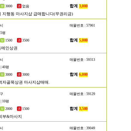
합계
3,000
3000
없음
 지행동 마사지샵 급매합니다(무권리금)
산시
매물번호 : 57961
55평
합계
5,000
1500
3500
동메인상권
명시
매물번호 : 59313
| 40평
합계
6,000
3000
3000
먹자골목상권 마사지샵매매.
서구
매물번호 : 59129
| 10평
합계
3,500
2000
1500
피부&마사지
성시
매물번호 : 39049