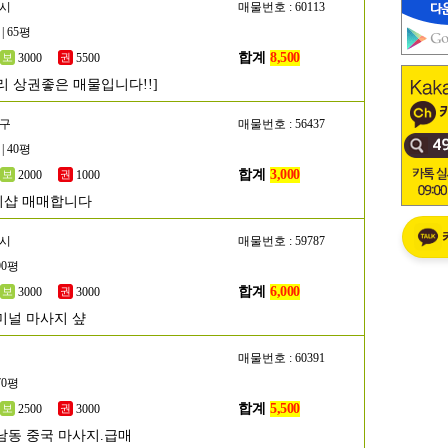
원시
매물번호 : 60113
| 65평
합계
8,500
3000
5500
리 상권좋은 매물입니다!!]
서구
매물번호 : 56437
| 40평
합계
3,000
2000
1000
시샵 매매합니다
주시
매물번호 : 59787
90평
합계
6,000
3000
3000
미널 마사지 샾
매물번호 : 60391
70평
합계
5,500
2500
3000
남동 중국 마사지.급매