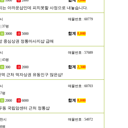
합계
3,800
1000
2800
되는 아까운샵인데 피치못할 사정으로 내놓습니다.
남시
매물번호 : 60779
| 37평
합계
8,000
3000
5000
앞 중심상권 정통마사지샵 급매
산시
매물번호 : 57689
| 45평
합계
2,300
300
2000
역 근처 먹자상권 유동인구 많은샵!
양시
매물번호 : 60703
57평
합계
8,000
2000
6000
두동 국립암센터 근처 정통샵
두천시
매물번호 : 54972
68평