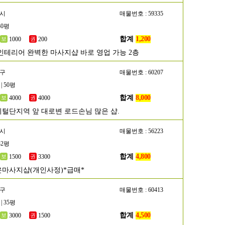
산시
매물번호 : 59335
30평
합계
1,200
1000
200
인테리어 완벽한 마사지샵 바로 영업 가능 2층
악구
매물번호 : 60207
| 50평
합계
8,000
4000
4000
털단지역 앞 대로변 로드손님 많은 샵.
포시
매물번호 : 56223
32평
합계
4,800
1500
3300
마사지샵(개인사정)*급매*
초구
매물번호 : 60413
| 35평
합계
4,500
3000
1500