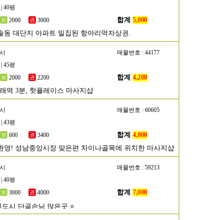
| 40평
합계
5,000
2000
3000
솔동 대단지 아파트 밀집된 항아리먹자상권.
포시
매물번호 : 44177
| 45평
합계
4,200
2000
2200
구래역 3분, 핫플레이스 마사지샵
남시
매물번호 : 60605
| 43평
합계
4,000
600
3400
환영! 성남중앙시장 맞은편 차이나골목에 위치한 마사지샵
주시
매물번호 : 59213
| 40평
합계
7,000
3000
4000
신도시 단골손님 많은곳 ⭐