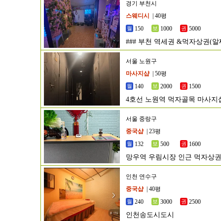
경기 부천시
스웨디시
| 40평
150
1000
5000
### 부천 역세권 &먹자상권(
###
서울 노원구
마사지샵
| 50평
140
2000
1500
4호선 노원역 먹자골목 마사지
서울 중랑구
중국샵
| 23평
132
500
1600
망우역 우림시장 인근 먹자상권
인천 연수구
중국샵
| 40평
240
3000
2500
인천송도시도시