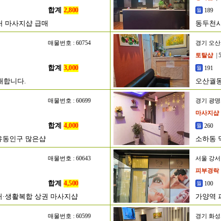
합계
2,800
189
처 마사지샵 급매
동두천시
매물번호 : 60754
경기 오
토탈샵
| 
합계
3,000
191
매합니다.
오산궐
매물번호 : 60699
경기 광
마사지샵
합계
4,000
260
유동인구 많은샵
소하동 
매물번호 : 60643
서울 강
피부경락
합계
4,500
100
거·생활복합 상권 마사지샵
가양역 
매물번호 : 60599
경기 화