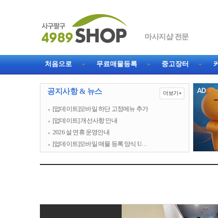
마사지샵 전문
처음으로
무료매물등록
중고장터
공지사항 & 뉴스
더보기+
[업데이트]모바일 하단 고정메뉴 추가
[업데이트] 개선사항 안내
2026 설 연휴 운영안내
[업데이트]모바일 매물 등록 양식 U…