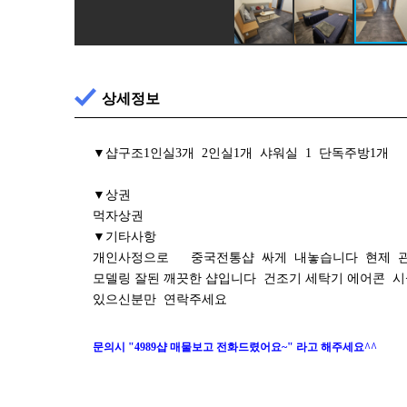
상세정보
▼샵구조1인실3개 2인실1개 샤워실 1 단독주방1개
▼상권
먹자상권
▼기타사항
개인사정으로 중국전통샵 싸게 내놓습니다 현제 관
모델링 잘된 깨끗한 샵입니다 건조기 세탁기 에어콘 
있으신분만 연락주세요
문의시 "4989샵 매물보고 전화드렸어요~" 라고 해주세요^^