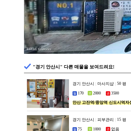
광
, KnWorks
"경기 안산시" 다른 매물을 보여드려요!
경기 안산시
|
마사지샵
|
평
안산 고잔역/중앙역 신도시먹자
경기 안산시
|
피부관리
|
평
없음