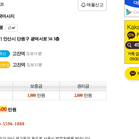
28
매물신고
국마사지
평
㎡
 안산시 단원구 광덕서로 56 3층
고잔역
도보11분
4호선
고잔역
도보12분
인분당
보증금
권리금
만원
만원
만원
의가 아닌 광고등의 용도로 사용시 법적처벌을 받습니다.