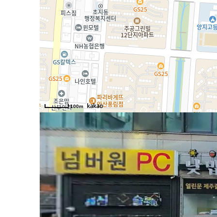
광
100m