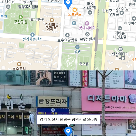
덕
경기 안산시 단원구 광덕서로 56 3층