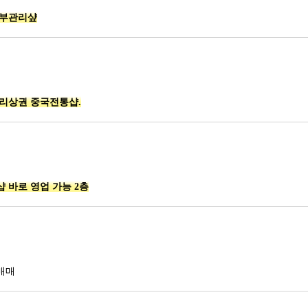
피부관리샾
아리상권 중국전통샵.
 바로 영업 가능 2층
매매