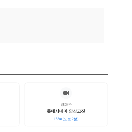
영화관
롯데시네마 안산고잔
155m (도보 2분)