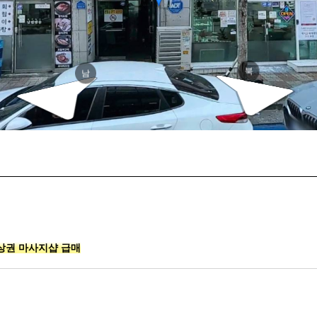
덕
북
남
상권 마사지샵 급매