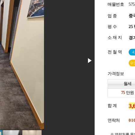
매물번호
575
업 종
중
평 수
소 재 지
경기
전 철 역
수
가격정보
월세
만원
합 계
연락처
※ 연락처를 문