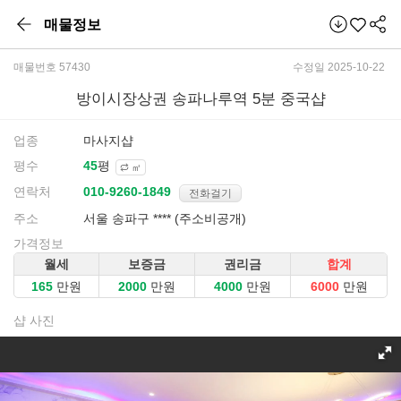
매물정보
매물번호 57430
수정일 2025-10-22
방이시장상권 송파나루역 5분 중국샵
업종
마사지샵
평수
평
㎡
연락처
전화걸기
주소
서울 송파구 **** (주소비공개)
가격정보
월세
보증금
권리금
합계
만원
만원
만원
만원
샵 사진