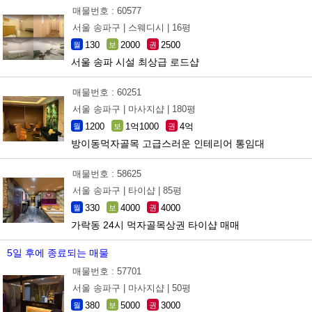
매물번호 : 60577
서울 송파구 |
스웨디시 |
16평
130
2000
2500
월
보
권
서울 송파 시설 최상급 로드샵
매물번호 : 60251
서울 송파구 |
마사지샵 |
180평
1200
1억1000
4억
월
보
권
방이동먹자골목 고급스러운 인테리어 통임대
매물번호 : 58625
서울 송파구 |
타이샵 |
85평
330
4000
4000
월
보
권
가락동 24시 먹자골목상권 타이샵 매매
5일 후에 종료되는 매물
매물번호 : 57701
서울 송파구 |
마사지샵 |
50평
380
5000
3000
월
보
권