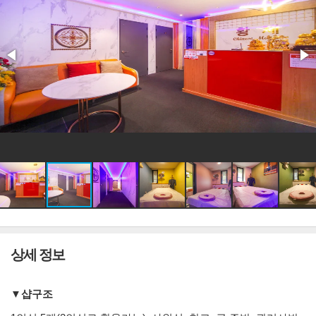
상세 정보
▼샵구조