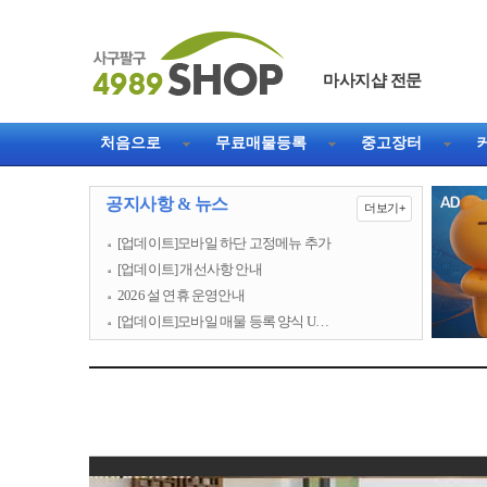
마사지샵 전문
처음으로
무료매물등록
중고장터
공지사항 & 뉴스
더보기+
[업데이트]모바일 하단 고정메뉴 추가
[업데이트] 개선사항 안내
2026 설 연휴 운영안내
[업데이트]모바일 매물 등록 양식 U…