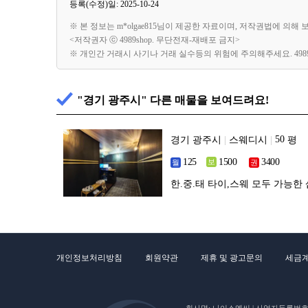
등록(수정)일: 2025-10-24
※ 본 정보는 m*olgae815님이 제공한 자료이며, 저작권법에 의해
<저작권자 ⓒ 4989shop. 무단전재-재배포 금지>
※ 개인간 거래시 사기나 거래 실수등의 위험에 주의해주세요. 49
"경기 광주시" 다른 매물을 보여드려요!
경기 광주시
|
스웨디시
|
평
한.중.태 타이,스웨 모두 가능한
개인정보처리방침
회원약관
제휴 및 광고문의
세금
회사명: 나이스엠씨 | 사업자등록번호 : 5