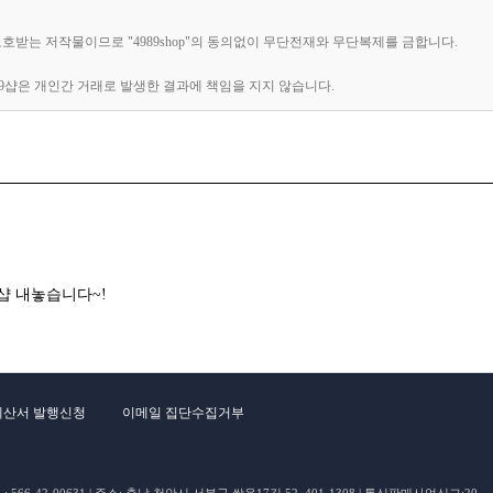
 보호받는 저작물이므로 "4989shop"의 동의없이 무단전재와 무단복제를 금합니다.
89샵은 개인간 거래로 발생한 결과에 책임을 지지 않습니다.
 샵 내놓습니다~!
계산서 발행신청
이메일 집단수집거부
66-42-00631 | 주소: 충남 천안시 서북구 쌍용17길 52, 401-1308 | 통신판매사업신고:20