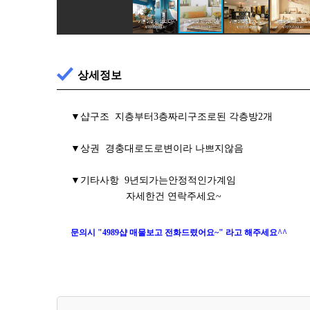
상세정보
▼샵구조 지층부터3층짜리구조로된 각층방2개
▼상권 경충대로도로변이라 나쁘지않음
▼기타사항 9년되가는안정적인가계임
자세한건 연락주세요~
문의시 "4989샵 매물보고 전화드렸어요~" 라고 해주세요^^