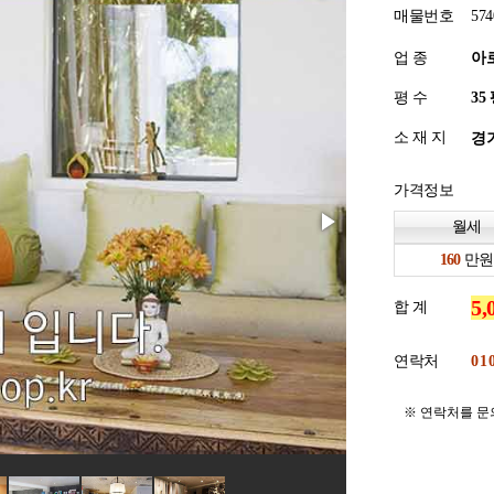
매물번호
574
업 종
아
평 수
소 재 지
경기
가격정보
월세
만원
합 계
연락처
※ 연락처를 문